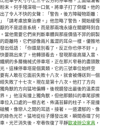
比他車子尺寸小上三十公分的停車格，上面還灑著
粉末。何手殘深吸一口氣。將車子打了倒檔。他的
出了令人不快的女聲：「警告，後方障礙物距離：
」「請考慮放棄治療。」他忽略了警告，開始緩慢
厭的不是語音系統，而是那兩塊永遠在關鍵時刻自
。當他需要它們來判斷車體與那座價值不菲的銅製
的距離時，它們卻像兩片羞澀的耳朵一樣，優雅地
發出低語：「你還是別看了，反正你也停不好。」
快要跳出來了。他轉頭看去，發現那座高聳入雲、
鐵網的多層機械式停車塔，正在那片窄巷的盡頭散
光。這棟停車塔是個異類，它的三號車位始終空
要有人敢在它面前失敗十八次，就會被傳送到一個
經失敗了十七次。現在是第十八次。他打了方向
獨角獸的方向猛地偏轉。後視鏡發出最後的溫柔提
界。」他沒有撞上獨角獸，但他那顫抖的車尾卻擦
車位入口處的一根古老、佈滿苔蘚的柱子。不是撞
碰觸，像戀人之間的耳語。接著，一道濃郁的、像
的綠色光芒。猛地從柱子爆發出來，瞬間吞噬了何
車。光芒消失後，窄巷恢復了平靜
歐凌辦公家具
，