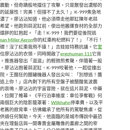
震動，但奇蹟般地擋住了攻擊，只是散發出濃郁的
的延展性！完美！但撐不了太久！」K-999焦急地
濃了。廖沾沾知道，他必須帶走他那缸陳年老蒜
希望。他跑到蒜泥缸前，使出他搬運食材的全部力
還胖的缸抱起。「走！K-999！我們要從後院逃
an Miller Aeron
你的紅棗枸杞燃料了！」「不行！
礎！沒了紅棗我飛不遠！」吉娃娃特務抗議。它
室
住廖沾沾的衣領，同時開啟了
ergohuman 111
它背
。推進器發出「滋滋」的輕微煎煮聲，伴隨著一股
。廖沾沾抱著蒜泥缸、K-999咬著他，一起從撞出
院。王醋狂的醋罐機器人發出尖叫：「別想逃！醬
追上你！」店內剩下的所有空盤子被醋酸氣波震
的哀鳴。廖沾沾的宇宙冒險，就在這片蒜泥、中藥
，拉開了帷幕。《平行泊車維度：車位爭奪戰》何
兩個巨大的陰影籠罩著：
Wilkhahn
停車費，以及平
老舊的掀背車，彷彿繼承了他所有的駕駛焦慮，從
供過任何幫助。今天，他面臨的是城市傳說中最恐
夾在理髮店與一間專賣金屬雕像的畫廊之間的窄