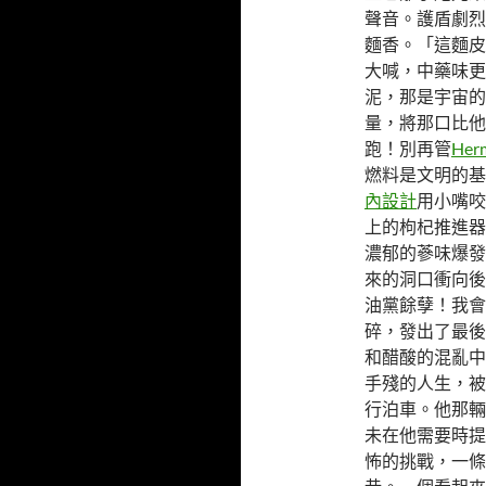
聲音。護盾劇烈
麵香。「這麵皮
大喊，中藥味更
泥，那是宇宙的
量，將那口比他
跑！別再管
Herm
燃料是文明的基
內設計
用小嘴咬
上的枸杞推進器
濃郁的蔘味爆發
來的洞口衝向後
油黨餘孽！我會
碎，發出了最後
和醋酸的混亂中
手殘的人生，被
行泊車。他那輛
未在他需要時提
怖的挑戰，一條