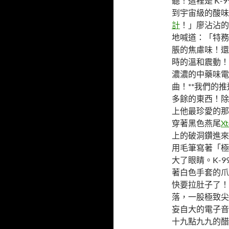
聽！這裡是 K
到宇宙級的酸味
計
！」廖沾沾的
地喊道：「特務
脹的焦慮味！還
時的溫和震動！
濃濃的中藥味電
曲！**我們的
多餘的東西！除
上他最珍愛的那
穿著黑色燕尾
X
上的破洞鑽進來
用毛筆寫著「極
大了眼睛。K-
著白色手套的爪
快要拉肚子了！
落，一股極致尖
妄自大的電子音
十九點九九的醋