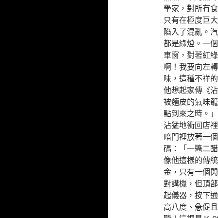
學家，對所有食
只有在極度巨大
陷入了混亂。汽
都是綠燈。一個
車窗，對著紅綠
啊！我要向左轉
味，這種不祥的
他想起家傳《沾
被麵皮的氣味籠
點到來之時。」
沾猛地衝回店裡
暗門裡放著一個
碼：「一醬二醋
像他這樣的傳統
金，只有一個閃
對講機，但頂部
起儀器，按下通
高八度、急促且