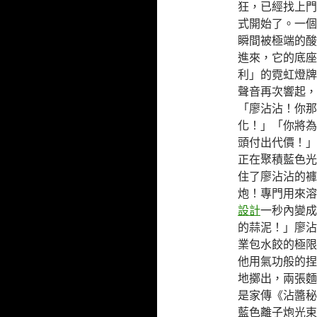
狂，已經找上門
式開始了。一個
瞬間被極端的酸
進來，它的底座
利」的霓虹燈牌
聲音再次響起，
「廖沾沾！你那
化！」「你將為
頭付出代價！」
正在聚積藍色光
住了廖沾沾的褲
炮！專門用來溶
設計
一秒內變成
的蒜泥！」廖沾
業包水餃的極限
他用氣功般的捏
地擲出，兩張麵
是家傳《沾醬秘
藍色離子炮光束