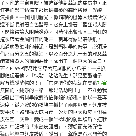
了。他的宇宙冒險，被迫從他對蒜泥的焦慮中，正
狂妄的影子佔滿了那扇被撞破的牆門邊緣，光線一
氣扭曲。一個閃閃發光、像醋罐的機器人緩緩漂浮
還不斷噴射著白色醋霧。它身上掛著「醋狂派大勝
，閃爍得讓人眼睛發疼，同時發出警報。王醋狂的
這次帶著金屬回音的嘲弄，刺耳得像是磨砂紙。
充滿腐敗氣味的蒜泥，是對醬料學的侮辱！必須淨
你那百分之五的醬油，以及百分之九十五的邪惡蒜
醋罐機器人的頂端裂開，露出了一個巨大的管口，
芒。K-999特務用它穿著燕尾服的小爪子，一把抓
腳催促著他。「快點！沾沾先生！那是醋酸離子
解有機發酵物的！」「它會把你的蒜泥在零點
巧寓
無菌的、純淨的白醋！那是浩劫啊！」「不准動我
沾發出了醬料學家對待信仰般的怒吼。他以一種專
速度，從旁邊的麵粉堆中抓起了兩團麵皮。麵皮被
製手法，瞬間擴大成直徑三公尺的巨大麵皮。他猛
皮在空中交疊，變成一個半透明的防禦護盾。這就
笈》中記載的「水餃皮護盾」，薄韌而充滿彈性。
猛烈地擊中麵皮護盾，發出了一聲像是汽水開蓋的