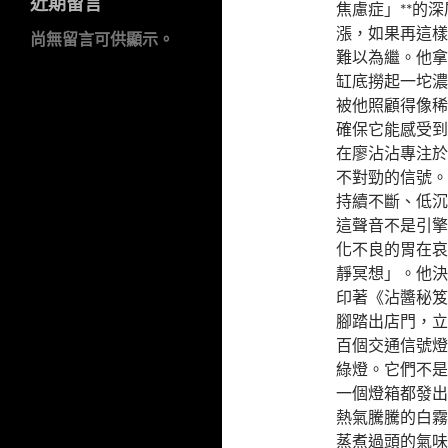
近期留言
焦慮症」**的
漲，如果再這樣
尚無留言可供顯示。
難以為繼。他拿
缸底撈起一坨濃
被他照顧得像稀
確保它能感受到
在廖沾沾專注於
不對勁的信號。
持續不斷、低沉
這聲音不是引擎
化不良的胃在哀
靜冥想」。他決
印著《沾醬秘笈
腳踏出店門，立
百個交通信號燈
綠燈。它們不是
一個燈箱都發出
熱氣騰騰的白霧
蒸煮過頭的氣味