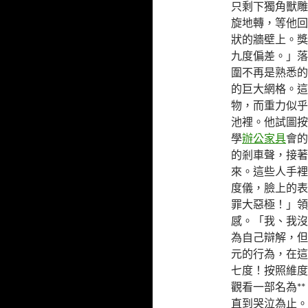
只剩下獨角獸雕
旋地轉，等他回
狀的牆壁上。獎
九度偏差。」落
圍不再是熟悉的
的巨大網格。這
物，而重力似乎
池裡。他試圖按
學
辦公家具
會的
的剎車聲，接著
來。這些人手裡
度儀，臉上的表
罪大惡極！」領
感。「我、我沒
為自己辯解，但
元的行為，在這
七度！按照維度
觀看一部名為*
直到哭泣為止。