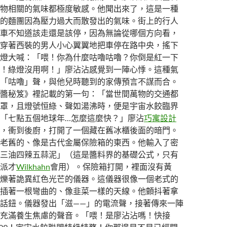
物相關的氣味都極度敏感。他聞出來了，這是一種
的麵團因為壓力過大而散發出的氣味。街上的行人
車不知道該走還是該停，因為無論從哪個方向看，
穿著西裝的男人小心翼翼地把車停在路中央，搖下
燈大喊：「喂！你為什麼咕嚕咕嚕？你倒是紅一下
！綠燈沒用啊！」廖沾沾感覺到一陣心悸。這種氣
「咕嚕」聲，與他兒時聽到的家傳預言不謀而合。
醬秘笈》裡記載的第一句：「當世間萬物的交通都
罩，且燈號恒綠、聲如湯沸時，便是宇宙水餃臨界
「七點五個地球年…怎麼這麼快？」廖沾
巧寓設計
，衝到後廚，打開了一個藏在舊冰櫃後面的暗門。
老舊的、像是古代金屬保險箱的東西。他輸入了密
三油四辣五蒜泥」（這是醬料界的基礎公式，只有
派才
Wilkhahn
會用）。保險箱打開，裡面沒有黃
爍著詭異紅色光芒的儀器。這儀器很像一個老式的
插著一根彎曲的、像韭菜一樣的天線。他顫抖著拿
話鈕。儀器發出「滋——」的電流聲，接著傳來一陣
充滿養生焦慮的聲音。「喂！是廖沾沾嗎！快接