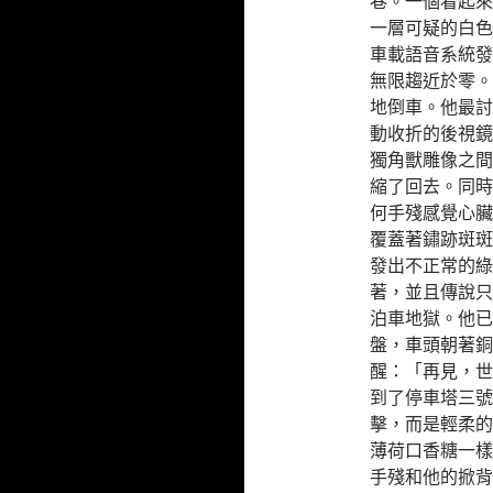
巷。一個看起來
一層可疑的白色
車載語音系統發
無限趨近於零。
地倒車。他最討
動收折的後視鏡
獨角獸雕像之間
縮了回去。同時
何手殘感覺心臟
覆蓋著鏽跡斑斑
發出不正常的綠
著，並且傳說只
泊車地獄。他已
盤，車頭朝著銅
醒：「再見，世
到了停車塔三號
擊，而是輕柔的
薄荷口香糖一樣
手殘和他的掀背