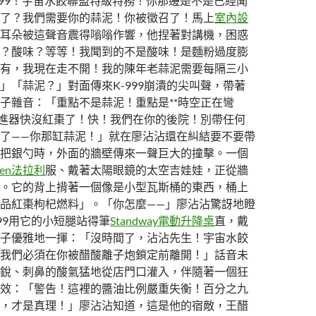
-999！宇宙水餃聯盟特級特務！你那邊是不是已經聞
了？我們需要你的蒜泥！你被徵召了！馬上
室內設
耳朵被這聲音震得嗡嗡作響，他捏著對講機，困惑
？酸味？等等！我聞到的不是酸味！是麵粉過度膨
有，我現在走不開！我的陳年老蒜泥需要每隔三小
」「蒜泥？」對面傳來K-999崩潰的尖叫聲，帶著
子雜音：「重點不是蒜泥！重點是**時空正在彎
推進器快沒紅棗了！快！我們在你的後院！別帶任何
了——你那缸蒜泥！」就在廖沾沾還在糾結要不要帶
把銀勺時，外面的牆壁傳來一聲巨大的撞擊。一個
ten法拉利
服、戴著太陽眼鏡的太空吉娃娃，正從牆
。它的背上揹著一個像是小型瓦斯桶的東西，桶上
品紅棗枸杞燃料」。「你怎麼——」廖沾沾驚訝地瞪
999用它的小短腿站得筆
Standway電動升降桌
直，戴
子優雅地一揮：「沒時間了，沾沾先生！宇宙水餃
我們必須在你被醋酸離子炮鎖定前離開！」話音未
銳、刺鼻的酸氣猛地從店門口灌入，伴隨著一個狂
效：「警告！這裡的醬油比例嚴重失衡！百分之九
，才是真理！」廖沾沾知道，這是他的宿敵，王醋