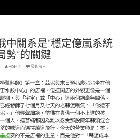
俄中關系是“穩定億嵐系統
局勢”的關鍵
ADMIN
發佈留言
極醬料師》第一章：蒜泥與末日預兆廖沾沾坐在他
宙水餃中心」的店裡，但這間店的外觀更像是一個
膠棚，與「宇宙」或「中心」這兩個詞毫無關係。
已經發酵了七個月又七天的老蒜泥嘆氣。「你還不
泥。」他輕聲細語，彷彿在責備一個不上進的孩
一個人，連蒼蠅都因為難以忍受那股陳年蒜頭混合
望的味道而選擇繞道飛行。今天的營業額是：零。
學椅
安的不是店裡的生意，而是他對**「蒜泥成本