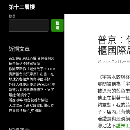
搜
第十三層樓
尋
跳
搜尋
至
搜
尋
主
普京：
要
內
櫃國際
近期文章
容
黃宏邀記者吐心聲 台包養網惡
2026 年 3 月 29 日
搞是低估不雅眾智商
徐則臣新作《域外故事OSDER
奧斯德台北汽車集》出書：在
《宇宙水餃與終
地球的各個角落與中國重逢
那間被稱為「宇
外國人進境出境治理OSDER奧
斯德台北汽車條例修正，“K字
被遺棄的藍色塑
簽證”解讀來了→
他正在對著一缸
湘西·夢中地台包養行情獄
夠靈動，我的蒜
天津津南：高尺度農田甜心查
包養網扶植忙_中國網
子。店內只有他
著鐵鏽與淡淡絕
廖沾沾不
護脊工