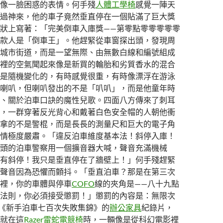
像一臉困惑的表情。何手殘
人體工學椅
感覺一陣天
過神來，他的車子竟然垂直停在一個貼滿了巨大獎
狀上寫著：「完美倒車入庫獎——第零點零零零零零
款人是「倒車王」。他趕緊從車窗探出頭，發現周
城市街道，而是一望無際、由無數白線和編號組成
裡的空氣聞起來像是新買的輪胎和劣質香水的混合
是隨機變化的，有時感覺很重，有時像漂浮在游泳
喇叭，但喇叭發出的不是「叭叭」，而是他童年時
、關於泊車口訣的魔性兒歌。四面八方傳來了刺耳
，一群穿著反光背心和戴著白色安全帽的人朝他衝
拿的不是警棍，而是長長的測量尺和巨大的電子角
情極度嚴肅。「違反泊車維度基本法！斜停入庫！
頭的泊車警察用一個擴音器大喊，聲音充滿機械
有斜停！我只是垂直停在了牆壁上！」何手殘趕緊
聲音因為恐懼而顫抖。「垂直泊車？那是在第三次
裡，你的車體與停車
COFO
線的夾角是——八十九點
法則，你必須接受懲罰！」懲罰的內容是：無限次
*《新手泊車七百次失敗集錦》的
辦公家具
紀錄片，
就在這
Razer雷蛇電競椅
時，一輛像是從科幻電影裡