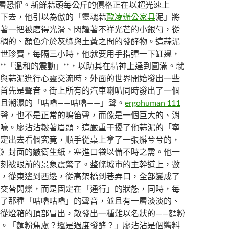
深層恐懼。新鮮蒜頭每公斤的價格正在以超光速上
下去，他引以為傲的「靈魂蒜
歐凌辦公家具
泥」將
著一把被磨得光滑、閃耀著不祥光芒的小銀勺，從
稠的、顏色介於灰綠與土黃之間的發酵物。這蒜泥
世珍寶，每隔三小時，他就要用手指彈一下缸邊，
**「溫和的震動」**，以助其在精神上達到圓滿。就
與蒜泥進行心靈交流時，外面的世界開始發出一些
首先是聲音。街上所有的汽車喇叭同時發出了一個
且潮濕的「咕嚕——咕嚕——」聲。
ergohuman 111
聲，也不是正常的鳴笛聲，而像是一個巨大的、消
嚎。廖沾沾皺著眉頭，這嚴重干擾了他蒜泥的「寧
定出去看個究竟，順手從桌上拿了一張髒兮兮的，
》封面的皺衛生紙，塞進口袋以備不時之需。他一
刻被眼前的景象震驚了。整條城市的主幹道上，數
，從東邊到西邊，從高架橋到巷弄口，全部變成了
交替閃爍，而是固定在「通行」的狀態，同時，每
了那種「咕嚕咕嚕」的聲音，並且有一層淡淡的、
從燈箱的頂部冒出，散發出一種難以名狀的——麵粉
。「麵粉焦慮？還是過度發酵？」廖沾沾是個醬料