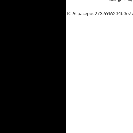
TC:9spacepos273 69f6234b3e7