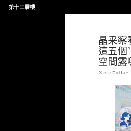
搜
第十三層樓
尋
跳
至
主
晶采察
要
內
這五個
容
空間露
2026 年 5 月 3 日