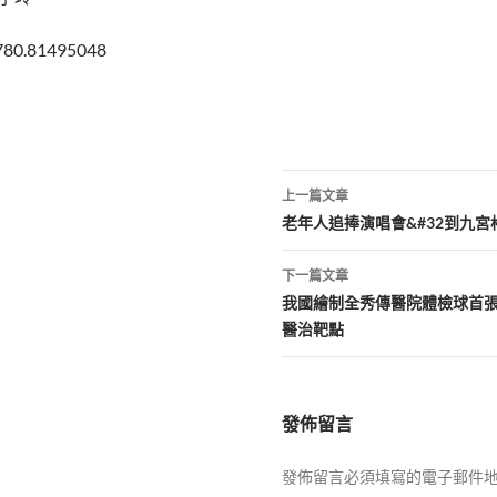
780.81495048
文
上一篇文章
章
老年人追捧演唱會&#32到九宮
導
下一篇文章
覽
我國繪制全秀傳醫院體檢球首張
醫治靶點
發佈留言
發佈留言必須填寫的電子郵件