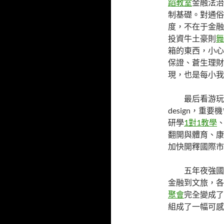
蹈教室
金融法治
制基礎。對通俗
度，不在于金融
投資牛土豪則
舞
箱的東西，小心
保證、蒼生理財
現，也是每小我
最后看游玩
design，
研學
1對1教學
翻開與體育、康
加快開釋國際市
五年夜強國
金融到文旅，各
聚會
完全變成了
組成了一幅可感