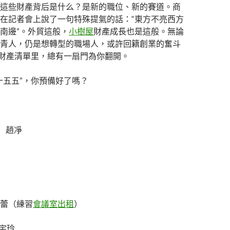
這些財產背后是什么？是新的職位、新的賽道。商
在記者會上說了一句特殊提氣的話：“東方不亮西方
南邊”。外貿這般，
小樹屋
財產成長也是這般。無論
青人，仍是想轉型的職場人，或許回籍創業的奮斗
的財產清單里，總有一扇門為你翻開。
十五五”，你預備好了嗎？
 趙凈
蕾（練習
會議室出租
）
湯宇玲