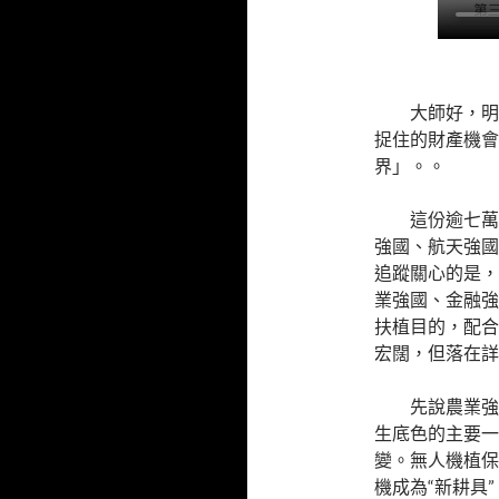
大師好，明
捉住的財產機會
界」。。
這份逾七萬
強國、航天強國
追蹤關心的是，
業強國、金融強
扶植目的，配合
宏闊，但落在詳
先說農業強
生底色的主要一
變。無人機植保
機成為“新耕具