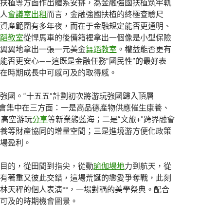
扶植等方面作出體系安排，為金融強國扶植筑牢軌
人
會議室出租
而言，金融強國扶植的終極查驗尺
資產範圍有多年夜，而在于金融規定能否更通明、
蹈教室
從悍馬車的後備箱裡拿出一個像是小型保險
翼翼地拿出一張一元美金
舞蹈教室
。權益能否更有
能否更安心——這既是金融任務“國民性”的最好表
在時期成長中可感可及的取得感。
強國。“十五五”計劃初次將游玩強國歸入頂層
重要機會集中在三方面：一是高品德產物供應催生康養、
、高空游玩
分享
等新業態藍海；二是“文旅+”跨界融會
養等財產協同的增量空間；三是進境游方便化政策
場盈利。
目的，從田間到指尖，從動
瑜伽場地
力到航天，從
有著重又彼此交錯，這場荒誕的戀愛爭奪戰，此刻
林天秤的個人表演**，一場對稱的美學祭典。配合
可及的時期機會圖景。