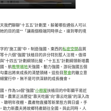
天我們聊聊“十五五”計劃里，躲著哪些通俗人可以
她的目的是**「讓兩個極端同時停止，達到零的境
字的“施工圖”中，制造強國、東西的
私密空間
品質
等十六個“強國”扶植目的非分特別惹人注視。值得
與“十四五”計劃綱領比擬，“十五五”計劃綱領新增農
國、航
教學場地
天強國、動力強國、游玩強國五個
勾畫出將來成長的清楚頭緒。這些目
聚會
的雖立意
細實行中，無不是可供深耕的成長機會。
國。作為16個“強國”
小樹屋
扶植目的中彰顯平易近
環，農業正派歷從“靠天吃飯”向“靠云吃飯”的深入改
、聰明年夜棚、農產物直播等新業態方興日盛，手
”，助力新農夫將故鄉特產銷往全國。與此同時，人