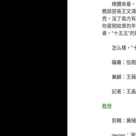
總體來看，
務部部長王文濤
亮，沒了南方有
你是剛結業的年
者，“十五五”
怎么樣，“
編審：伍剛
兼顧：王薇
記者：王晶
教學
剪輯：竇緒
design：