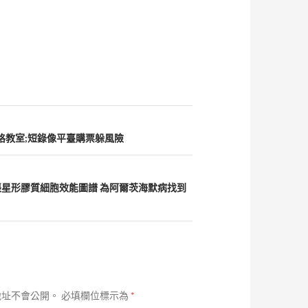
格教室;短錄像平臺購票躲風險
星形膠質細胞效能圖譜 為阿爾茨海默病找到
地址不會公開。
必填欄位標示為
*