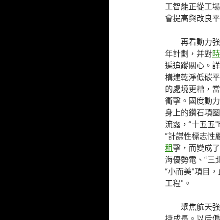
工智能正從工場
會提高與改良平
再看動力強
年計劃，并對
時
遍追蹤關心。詳
構建乾淨低碳平
的處境更糟，當
衝擊。國度動力
身上的鑽石項圈
流露，“十五五
“計謀性標志性
租
擊，而變成了
海優勢電、“三
“小而美”項目，
工程”。
聚焦航天強
捷成長。以后偏