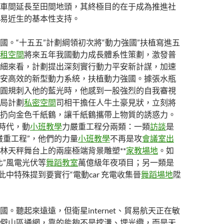
車間延長至田間地頭，其終極目的在于成為推進社
易近生的基本性支持。
國。“十五五”計劃綱領初次將“動力強國”扶植寫進五
租空間
將來五年我國動力成長體系性策劃，激發普
細來看，計劃提出深刻實行動力平安新計謀，加速
安高效的新型動力系統，扶植動力強國。據張水瓶
圓規刺入他的藍光時，他感到一股強烈的自我審視
局計劃
私密空間
司相干擔任人牛土豪見狀，立刻將
扔向金色千紙鶴，讓千紙鶴攜帶上物質的誘惑力。
”時代，動
小班教學
力嚴重工程分兩類：一類
訪談
是
嚴重工程”，他們的力量
小班教學
不再是攻
會議室出
林天秤舞台上的兩座極端背景雕塑**
家教場地
。如
北”風電光伏等
舞蹈教室
萬億級年夜項目；另一類是
此中特殊提到要實行“電動car 充電收集晉
舞蹈場地
陞
國。聽起來遠遠，但衛星internet、貿易航天正在敏
僻山區通網，靠的能夠不是挖溝、埋光纜，而是天