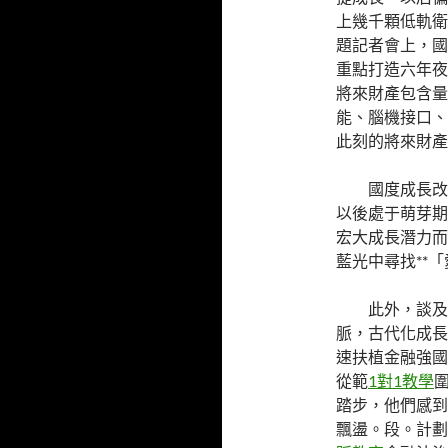
上幾千顆低軌衛
題記者會上，國
重點打造六年夜
將來財產包含量
能、腦機接口、
此刻的將來財產
國度成長改
以後處于萌芽期
宏大成長潛力而
藍光中尋找**
此外，談及
脈，古代化成長
速扶植金融強國
從範
1對1教學
踏步，他們感到
飄盪。段。計劃