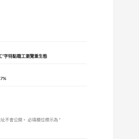
工”字特點職工瀏覽重生態
7%
地址不會公開。
必填欄位標示為
*