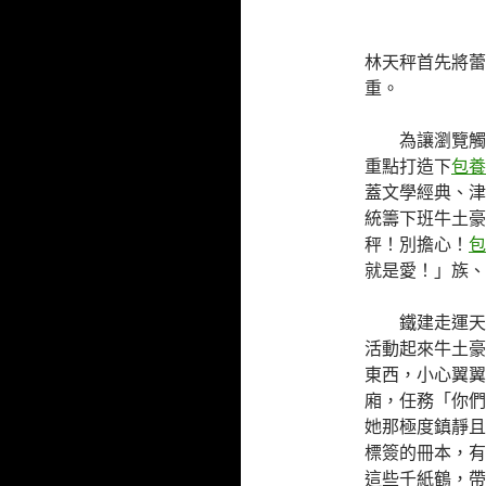
林天秤首先將蕾
重。
為讓瀏覽觸
重點打造下
包養
蓋文學經典、津
統籌下班牛土豪
秤！別擔心！
包
就是愛！」族、
鐵建走運天
活動起來牛土豪
東西，小心翼翼
廂，任務「你們
她那極度鎮靜且
標簽的冊本，有
這些千紙鶴，帶