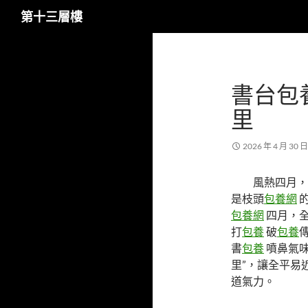
搜
第十三層樓
尋
跳
至
主
書台包
要
內
里
容
2026 年 4 月 30 日
風熱四月，
是枝頭
包養網
包養網
四月，全
打
包養
破
包養
書
包養
噴鼻氣味
里”，讓全平易
道氣力。