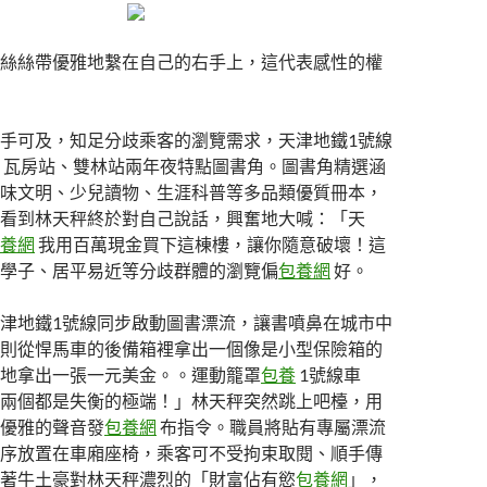
絲絲帶優雅地繫在自己的右手上，這代表感性的權
手可及，知足分歧乘客的瀏覽需求，天津地鐵1號線
瓦房站、雙林站兩年夜特點圖書角。圖書角精選涵
味文明、少兒讀物、生涯科普等多品類優質冊本，
看到林天秤終於對自己說話，興奮地大喊：「天
養網
我用百萬現金買下這棟樓，讓你隨意破壞！這
學子、居平易近等分歧群體的瀏覽偏
包養網
好。
津地鐵1號線同步啟動圖書漂流，讓書噴鼻在城市中
則從悍馬車的後備箱裡拿出一個像是小型保險箱的
地拿出一張一元美金。。運動籠罩
包養
1號線車
兩個都是失衡的極端！」林天秤突然跳上吧檯，用
優雅的聲音發
包養網
布指令。職員將貼有專屬漂流
序放置在車廂座椅，乘客可不受拘束取閱、順手傳
著牛土豪對林天秤濃烈的「財富佔有慾
包養網
」，