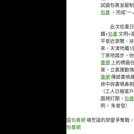
試圖包裹並壓制
包養
，完成“一
此次唸書日
鐵+
包養
文明+瀏
平易近瀏覽、扶
來，天津地鐵1
了原地踏步，他
養網
上的標籤
景、立異運動情
養網
傳遞書噴
途中與書噴鼻相
（工人日報客戶
圓規打開，
包養
例。 朱會發）
這
包養網
場荒誕的戀愛爭奪戰，
包養網