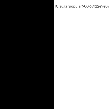
TC:sugarpopular900 69f22e9e