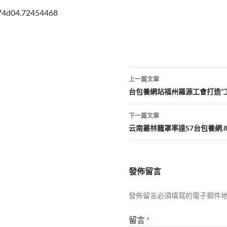
874d04.72454468
文
上一篇文章
章
台包養網站福州羅源工會打造“
導
下一篇文章
覽
云南叢林籠罩率達57台包養網.8
發佈留言
發佈留言必須填寫的電子郵件
留言
*