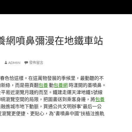
養網噴鼻彌漫在地鐵車站
ADMIN
發佈留言
春色恰這樣。在這萬物發展的季候里，最動聽的不
的新綠，而是冊頁翻
包養
動
包養網
時漾開的墨噴鼻。
平易近瀏覽月踐約而至。鐵建走運天津地鐵1號線
傳統瀏覽空間的局限，把圖書送到乘客身邊，將
包養
融進城市地下動脈，買通公共文明辦事“最后一公
近瀏覽更便捷、更貼心，為“書噴鼻中國”扶植注進軌