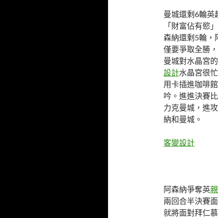
曼城還剩6輪英
「財富佔有慾」
森納還剩5輪，
僅要爭取全勝，
曼城對水晶宮的
設計
水晶宮很忙
用卡插進咖啡館
吟。進進決賽比
力克曼城，進攻
納和曼城。
客變設計
阿森納爭奪英
親
兩回合半決賽面
就將面對拜仁慕