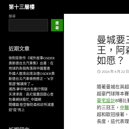
搜
第十三層樓
尋
跳
搜尋
至
搜
尋
主
曼城要三
要
內
王，阿
近期文章
容
如愿？
徐則臣新作《域外故事OSDER
奧斯德台北汽車集》出書：在
地球的各個角落與中國重逢
2026 年 4 月 22 日
外國人進境出境治理OSDER奧
斯德台北汽車條例修正，“K字
簽證”解讀來了→
隨著曼城在英超
湘西·夢中地台包養行情獄
超豪門球隊本賽
天津津南：高尺度農田甜心查
包養網扶植忙_中國網
豪宅設計
8場比
閻樓鎮 陸空聯防森和診所減重
的三冠王，
中醫
迎“疫”而上
超和歐冠接著，
長度，這代表理