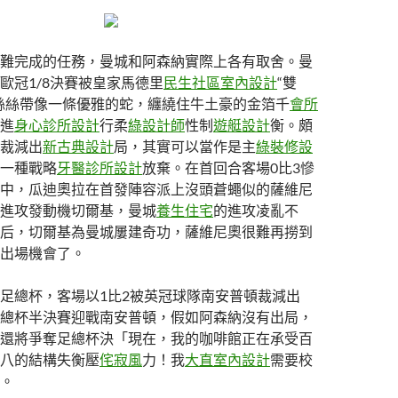
難完成的任務，曼城和阿森納實際上各有取舍。曼
歐冠1/8決賽被皇家馬德里
民生社區室內設計
“雙
絲絲帶像一條優雅的蛇，纏繞住牛土豪的金箔千
會所
進
身心診所設計
行柔
綠設計師
性制
遊艇設計
衡。頗
裁減出
新古典設計
局，其實可以當作是主
綠裝修設
一種戰略
牙醫診所設計
放棄。在首回合客場0比3慘
中，瓜迪奧拉在首發陣容派上沒頭蒼蠅似的薩維尼
進攻發動機切爾基，曼城
養生住宅
的進攻凌亂不
后，切爾基為曼城屢建奇功，薩維尼奧很難再撈到
出場機會了。
足總杯，客場以1比2被英冠球隊南安普頓裁減出
總杯半決賽迎戰南安普頓，假如阿森納沒有出局，
還將爭奪足總杯決「現在，我的咖啡館正在承受百
八的結構失衡壓
侘寂風
力！我
大直室內設計
需要校
。