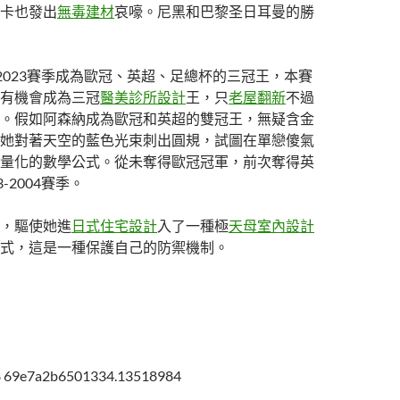
卡也發出
無毒建材
哀嚎。尼黑和巴黎圣日耳曼的勝
-2023賽季成為歐冠、英超、足總杯的三冠王，本賽
有機會成為三冠
醫美診所設計
王，只
老屋翻新
不過
。假如阿森納成為歐冠和英超的雙冠王，無疑含金
她對著天空的藍色光束刺出圓規，試圖在單戀傻氣
量化的數學公式。從未奪得歐冠冠軍，前次奪得英
-2004賽季。
，驅使她進
日式住宅設計
入了一種極
天母室內設計
式，這是一種保護自己的防禦機制。
w8 69e7a2b6501334.13518984