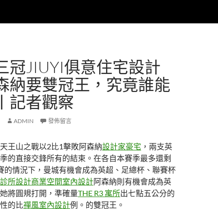
冠JIUYI俱意住宅設計
森納要雙冠王，究竟誰能
丨記者觀察
ADMIN
發佈留言
天王山之戰以2比1擊敗阿森納
設計家豪宅
，兩支英
季的直接交鋒所有的結束。在各自本賽季最多還剩
賽的情況下，曼城有機會成為英超、足總杯、聯賽杯
診所設計
商業空間室內設計
阿森納則有機會成為英
她將圓規打開，準確量
THE R3 寓所
出七點五公分的
性的比
禪風室內設計
例。的雙冠王。