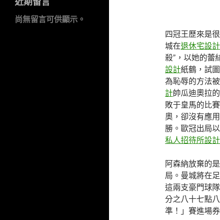
近期留言
尚無留言可供顯示。
四冠王歷來是很
城在
退休宅設計
殺”，以她的蕾
設計
紙鶴，試圖
為恥辱的方法被
計
帥瓜迪奧拉的
敗于皇馬的比賽
奧，卻沒有應用
勝。歐冠出局以
私人招待所設計
阿森納放棄的是
局。曼城將在足
這兩支豪門球隊
分之八十七點八
準！」賽進場券