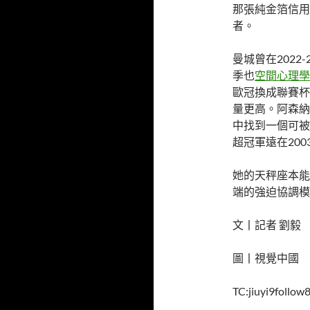
那張純金箔信用
者。
曼城曾在2022
季也
空間心理學
歐冠換成聯賽杯
量更高。阿森納
中找到一個可被
超冠軍遠在2003
她的天秤座本能
端的強迫協調模
文丨記者 劉毅
圖丨視覺中國
TC:jiuyi9follo