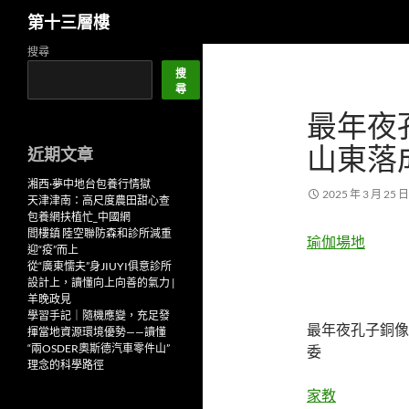
搜
第十三層樓
尋
跳
搜尋
至
搜
尋
主
最年夜
要
內
山東落
近期文章
容
湘西·夢中地台包養行情獄
2025 年 3 月 25 日
天津津南：高尺度農田甜心查
包養網扶植忙_中國網
閻樓鎮 陸空聯防森和診所減重
瑜伽場地
迎“疫”而上
從“廣東懦夫”身JIUYI俱意診所
設計上，讀懂向上向善的氣力 |
羊晚政見
學習手記｜隨機應變，充足發
最年夜孔子銅像
揮當地資源環境優勢——讀懂
“兩OSDER奧斯德汽車零件山”
委
理念的科學路徑
家教