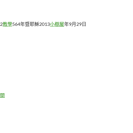
2
教學
564年暨耶穌2013
小樹屋
年9月29日
間