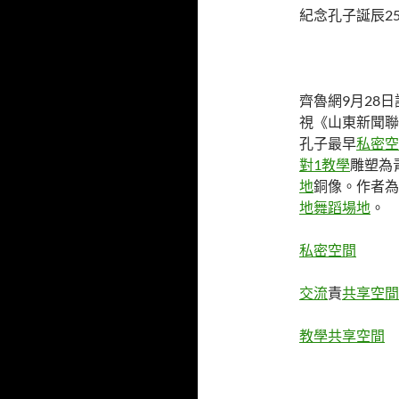
紀念孔子誕辰2
齊魯網9月28日
視《山東新聞聯
孔子最早
私密空
對1教學
雕塑為
地
銅像。作者為
地
舞蹈場地
。
私密空間
交流
責
共享空間
教學
共享空間