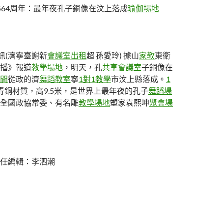
564周年：最年夜孔子銅像在汶上落成
瑜伽場地
訊(濟寧臺謝新
會議室出租
超 孫愛玲) 據山
家教
東衛
播》報道
教學場地
，明天，孔
共享會議室
子銅像在
間
從政的濟
舞蹈教室
寧
1對1教學
市汶上縣落成。
1
青銅材質，高9.5米，是世界上最年夜的孔子
舞蹈場
全國政協常委、有名雕
教學場地
塑家袁熙坤
聚會場
任編輯：李泗潮