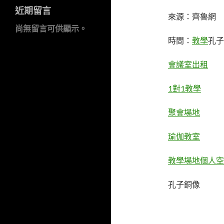
近期留言
來源：齊魯網
尚無留言可供顯示。
時間：
教學
孔子
會議室出租
1對1教學
聚會場地
瑜伽教室
教學場地
個人空
孔子銅像