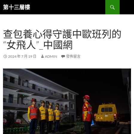
跳
搜
第十三層樓
至
尋
主
要
查包養心得守護中歐班列的
內
容
“女飛人”_中國網
2024 年 7 月 19 日
ADMIN
發佈留言