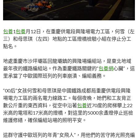
包養
1
包養
月12日，在重慶供電段興隆場電力工區，何雪（左
三）和母思琪（左四）地點的工區燈橋檢驗小組在停止分工
點名。
地處重慶市沙坪壩區回龍壩鎮的興隆場編組站，是東北地域
最年夜的鐵路編組站。作為重慶鐵路關鍵的“
包養網
心臟”，這
里承當了中歐國際班列的列車崩潰、編組義務。
“00后”女孩何雪和母思琪是中國鐵路成都局重慶供電段興隆
場電力工區的兩名電力線路工。每個夜晚，她們和工友背正
數公斤重的東西資料，從空中沿著
包養
近70度的爬梯攀上22
米高的電塔和17米高的燈橋，對這里的5000余盞燈停止巡檢
維護修繕，確保編組站場的照明平安。
這群守護中歐班列的年青“女飛人”，用他們的苦守將光照亮編