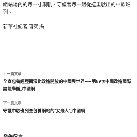
組站場內的每一寸鋼軌，守護著每一趟從這里駛出的中歐班
列。
新華社記者 唐奕 攝
文
上一篇文章
章
全查包養經歷面深化改造開放的中國與世界——第89次中國改造國際
論壇舉辦_中國網
導
覽
下一篇文章
守護中歐班列查包養網站的“女飛人”_中國網
發佈留言