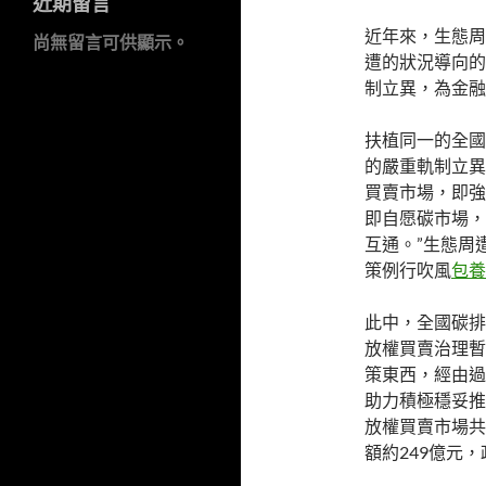
近期留言
近年來，生態周
尚無留言可供顯示。
遭的狀況導向的
制立異，為金融
扶植同一的全國
的嚴重軌制立異
買賣市場，即強
即自愿碳市場，
互通。”生態周
策例行吹風
包養
此中，全國碳排
放權買賣治理暫
策東西，經由過
助力積極穩妥推
放權買賣市場共
額約249億元