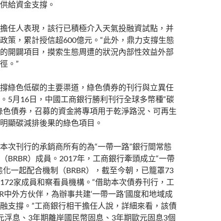
供給資金支撐。
擔任人表現，該行已積極介入天氣投融資試點，并
政策，累計授信超600億元。“此外，鼎力支撐生態
的開闢項目，摸索生態周遭的狀況內部性效益外部
徑。”
撐綠色低碳的主要渠道，綠色債券的刊行與立異任
。5月16日，中國工商銀行勝利刊行全球多幣種“碳
綠色債券，召募的資金將專項用于乾淨路況、可再生
明顯碳減排後果的綠色項目。
本次刊行的承銷商所有的為“一帶一路”銀行間常態
（BRBR）成員。2017年，工商銀行牽頭成立“一帶
態化一起配合機制（BRBR），截至今朝，已籠罩73
172家成員和察看員機構。“借助本次債券刊行，工
BR中外方伙伴，為辦事共建‘一帶一路’國度和地域成
融支撐。”工商銀行相干擔任人說，詳細來看，該債
元浮息、3年期離岸國民幣固息、3年期歐元固息3個