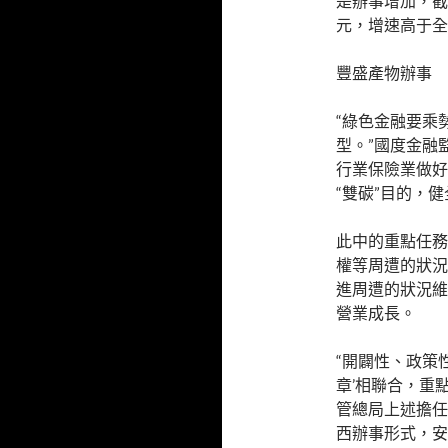
是辦事增加，截至
元，增速高于全
豐盛產物辦事
“綠色金融要乘
型。”國度金融
行業保險業做好
“雙碳”目的，
此中的重點任務
權等周遭的狀況
進周遭的狀況維
營業成長。
“開闢性、政策
章’相聯合，重
管總局上述擔任
西辦事形式，安