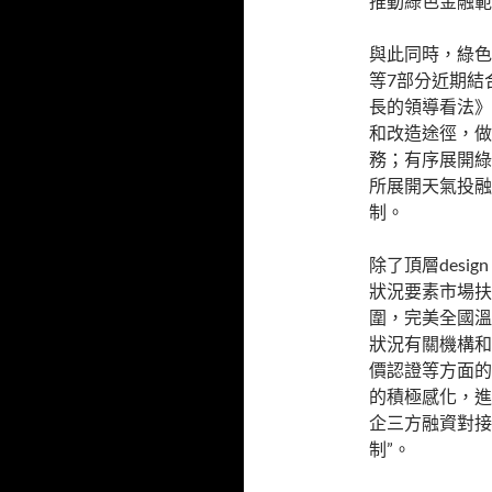
推動綠色金融範
與此同時，綠色
等7部分近期結
長的領導看法》
和改造途徑，做
務；有序展開綠
所展開天氣投融
制。
除了頂層des
狀況要素市場扶
圍，完美全國溫
狀況有關機構和
價認證等方面的
的積極感化，進
企三方融資對接
制”。