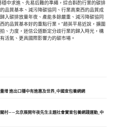
持穩中求進、先易后難的準繩，綜合斟酌行業的碳排
的品質基本、減污降碳協同、行業高東西的品質成
歸入碳排放量年夜、產能多餘嚴重、減污降碳協同
西的品質基本好的重點行業。”趙英平易近說，擴圍
拍、力度，迷信公道斷定分歧行業的歸入時光，構
有活氣、更具國際影響力的碳市場。
量增 進出口穩中有進惠及世界_中國查包養網網
關村——北京展開年夜先生主題社會實查包養網踐運動_中