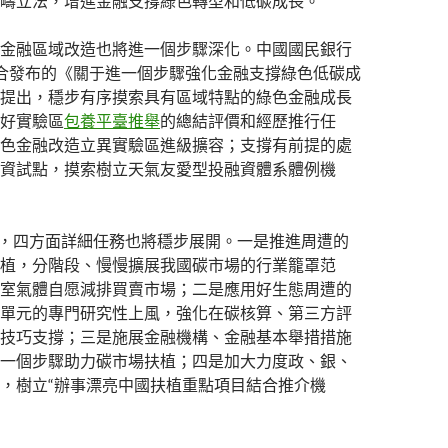
疇立法，增進金融支撐綠色轉型和低碳成長。
金融區域改造也將進一個步驟深化。中國國民銀行
合發布的《關于進一個步驟強化金融支撐綠色低碳成
提出，穩步有序摸索具有區域特點的綠色金融成長
好實驗區
包養平臺推舉
的總結評價和經歷推行任
色金融改造立異實驗區進級擴容；支撐有前提的處
資試點，摸索樹立天氣友愛型投融資體系體例機
ign，四方面詳細任務也將穩步展開。一是推進周遭的
植，分階段、慢慢擴展我國碳市場的行業籠罩范
室氣體自愿減排買賣市場；二是應用好生態周遭的
單元的專門研究性上風，強化在碳核算、第三方評
技巧支撐；三是施展金融機構、金融基本舉措措施
一個步驟助力碳市場扶植；四是加大力度政、銀、
，樹立“辦事漂亮中國扶植重點項目結合推介機