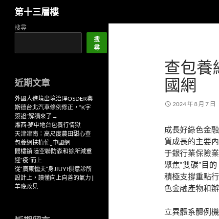
搜
第十三層樓
尋
跳
搜尋
至
搜
尋
主
查包養
要
內
國網
近期文章
容
外國人進境出境治理OSDER奧
2024 年 8 月 7 日
斯德台北汽車條例修正，“K字
簽證”解讀來了→
湘西·夢中地台包養行情獄
成長好綠色金融
天津津南：高尺度農田甜心查
質成長的主要內
包養網扶植忙_中國網
閻樓鎮 陸空聯防森和診所減重
于銀行業保險業
迎“疫”而上
聚焦“雙碳”目
從“廣東懦夫”身JIUYI俱意診所
積極支撐重點行
設計上，讀懂向上向善的氣力 |
羊晚政見
色金融產物和辦
立異體系體例機