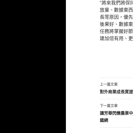
“將來我們將保
放量、數據東西
長等原因，優先
後果好、數據東
任務將掌握好節
建加倍有用、更
文
上一篇文章
章
對外商業成長質提
導
下一篇文章
覽
讓芳華閃爍農業中
國網