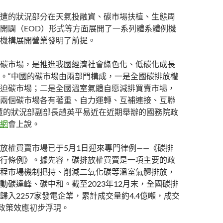
遭的狀況部分在天氣投融資、碳市場扶植、生態周
開闢（EOD）形式等方面展開了一系列體系體例機
機構展開營業發明了前提。
碳市場，是推進我國經濟社會綠色化、低碳化成長
。“中國的碳市場由兩部門構成，一是全國碳排放權
迫碳市場；二是全國溫室氣體自愿減排買賣市場，
兩個碳市場各有著重、自力運轉、互補連接、互聯
遭的狀況部副部長趙英平易近在近期舉辦的國務院政
網
會上說。
放權買賣市場已于5月1日迎來專門律例——《碳排
行條例》。據先容，碳排放權買賣是一項主要的政
程市場機制把持、削減二氧化碳等溫室氣體排放，
動碳達峰、碳中和。截至2023年12月末，全國碳排
歸入2257家發電企業，累計成交量約4.4億噸，成交
，政策效應初步浮現。