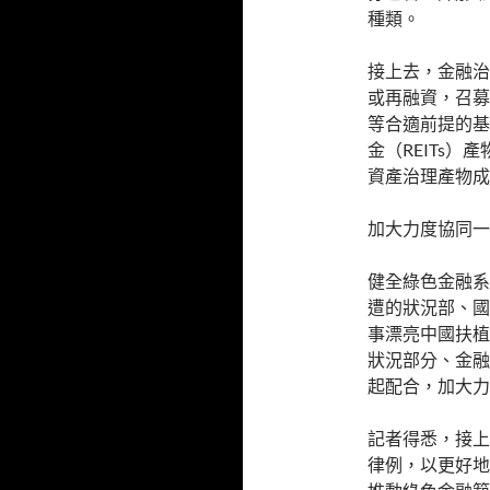
種類。
接上去，金融治
或再融資，召募
等合適前提的基
金（REITs
資產治理產物成
加大力度協同一
健全綠色金融系
遭的狀況部、國
事漂亮中國扶植
狀況部分、金融
起配合，加大力
記者得悉，接上
律例，以更好地