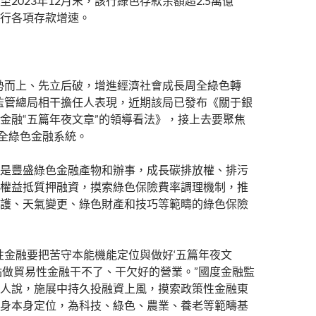
2023年12月末，該行綠色存款余額超2.5萬億
行各項存款增速。
勢而上、先立后破，增進經濟社會成長周全綠色轉
監管總局相干擔任人表現，近期該局已發布《關于銀
金融“五篇年夜文章”的領導看法》，接上去要聚焦
健全綠色金融系統。
是豐盛綠色金融產物和辦事，成長碳排放權、排污
權益抵質押融資，摸索綠色保險費率調理機制，推
護、天氣變更、綠色財產和技巧等範疇的綠色保險
性金融要把苦守本能機能定位與做好‘五篇年夜文
點做貿易性金融干不了、干欠好的營業。”國度金融監
人說，施展中持久投融資上風，摸索政策性金融東
身本身定位，為科技、綠色、農業、養老等範疇基