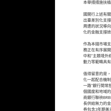
本舉措措施扶植
國開行上述有關
出臺差別化支撐
周遭的狀況導向
化的金融支撐途
作為本錢市場支
務正在有序展開
中和”主題境外
動力等範疇具有
值得留意的是，
化一起配合機制
一路”銀行間常
個國度和地域的
商銀行聯袂BR
長供給無力的金
券包含3年期美