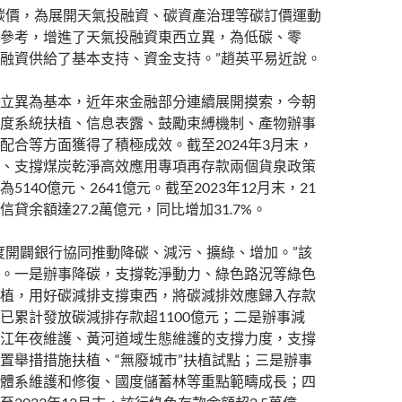
碳價，為展開天氣投融資、碳資產治理等碳訂價運動
參考，增進了天氣投融資東西立異，為低碳、零
融資供給了基本支持、資金支持。”趙英平易近說。
立異為基本，近年來金融部分連續展開摸索，今朝
度系統扶植、信息表露、鼓勵束縛機制、產物辦事
配合等方面獲得了積極成效。截至2024年3月末，
、支撐煤炭乾淨高效應用專項再存款兩個貨泉政策
5140億元、2641億元。截至2023年12月末，21
貸余額達27.2萬億元，同比增加31.7%。
度開闢銀行協同推動降碳、減污、擴綠、增加。”該
。一是辦事降碳，支撐乾淨動力、綠色路況等綠色
植，用好碳減排支撐東西，將碳減排效應歸入存款
已累計發放碳減排存款超1100億元；二是辦事減
江年夜維護、黃河道域生態維護的支撐力度，支撐
置舉措措施扶植、“無廢城市”扶植試點；三是辦事
體系維護和修復、國度儲蓄林等重點範疇成長；四