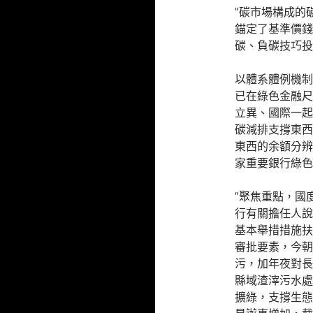
“碳市場構成的
錨定了基準價錢
碳、負碳技巧投
以體系體例機制
已在綠色金融尺
立異、國際一起
碳減排支撐東西
東西的余額分辨為
家重要銀行綠色信
“聚焦重點，國
行有關擔任人說
基本舉措措施扶
審批要素，今朝
污，加年夜對長
縣域渣滓污水處
擴綠，支撐生態