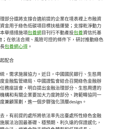
理部分還將支撐合適前提的企業在境表裡上市融資
資金用于綠色低碳項目標扶植運營；支撐乾淨動力
本舉措措施項
包養網
目刊行不動產投
包養
資信托基
）產物；在依法合規、風險可控的條件下，研討推動綠色
長
包養網心得
。
起配合
統，需求施展協力。近日，中國國民銀行、生態周
度金融監管總局、中國證監會結合召開綠色金融辦
任務座談會，明白提出金融治理部分、生態周遭的
機構和有關企業要加大力度跨部分、跨範疇協同一
度兼顧策劃，進一個步驟強化頂層design。
去，有前提的處所將依法率先出臺處所性綠色金融
施展法治固最基礎、穩預期、利久遠的保證感化，