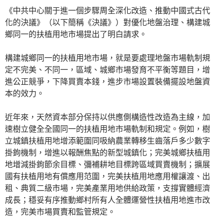
《中共中心關于進一個步驟周全深化改造、推動中國式古代
化的決議》（以下簡稱《決議》）對優化地盤治理、構建城
鄉同一的扶植用地市場提出了明白請求。
構建城鄉同一的扶植用地市場，就是要處理地盤市場軌制規
定不完美、不同一，區域、城鄉市場發育不平衡等題目，增
進公正競爭，下降買賣本錢，進步市場設置裝備擺設地盤資
本的效力。
近年來，天然資本部分保持以供應側構造性改造為主線，加
速樹立健全全國同一的扶植用地市場軌制和規定。例如，樹
立城鎮扶植用地增添範圍同吸納農業轉移生齒落戶多少數字
掛鉤機制，增進以報酬焦點的新型城鎮化；完美城鄉扶植用
地增減掛鉤節余目標、彌補耕地目標跨區域買賣機制；擴展
國有扶植用地有償應用范圍，完美扶植用地應用權讓渡、出
租、典質二級市場，完美產業用地供給政策，支撐實體經濟
成長；穩妥有序推動鄉村所有人全體運營性扶植用地進市改
造，完美市場買賣和監管規定。