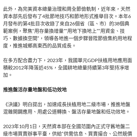
此外，為完美資本總量治理和周全節儉軌制，近年來，天然
資本部先后發布了4批節地技巧和節地形式推舉目次。本年6
月發布的第4批目次收錄了來自26個省（區、市）的38個典
範案例，聚焦“用存量換增量”“用地下換地上”“用資金、技
巧、數據換空間”，領導各地進一個步驟晉陞節儉集約用地程
度，推進城鄉高東西的品質成長。
在多方配合盡力下，2023年，我國單元GDP扶植用地應用面
積較2012年降落近45%，全國耕地總量持續第3年堅持凈增
加。
推進盤活存量地盤和低功效地
《決議》明白提出，加速成長扶植用地二級市場，推進地盤
混雜開闢應用、用處公道轉換、盤活存量地盤和低功效地。
2023年10月1日，天然資本部在全國范圍內正式守舊地盤二
級市場買賣辦事平臺，供給“供需信息、買賣撮合、公然競價