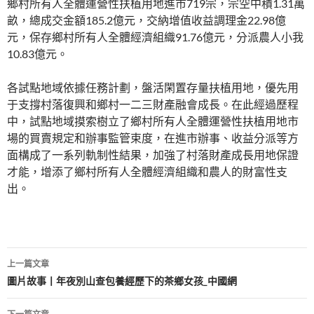
鄉村所有人全體運營性扶植用地進市719宗，宗空中積1.31萬
畝，總成交金額185.2億元，交納增值收益調理金22.98億
元，保存鄉村所有人全體經濟組織91.76億元，分派農人小我
10.83億元。
各試點地域依據任務計劃，盤活閑置存量扶植用地，優先用
于支撐村落復興和鄉村一二三財產融會成長。在此經過歷程
中，試點地域摸索樹立了鄉村所有人全體運營性扶植用地市
場的買賣規定和辦事監管束度，在進市辦事、收益分派等方
面構成了一系列軌制性結果，加強了村落財產成長用地保證
才能，增添了鄉村所有人全體經濟組織和農人的財富性支
出。
文
上一篇文章
章
圖片故事丨年夜別山查包養經歷下的茶鄉女孩_中國網
導