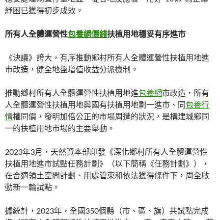
紓困已獲得初步成效。
所有人全體運營性
包養網價錢
扶植用地穩妥有序進市
《決議》誇大，有序推動鄉村所有人全體運營性扶植用地進
市改造，健全地盤增值收益分派機制。
推動鄉村所有人全體運營性扶植用地進
包養網
市改造，所有
人全體運營性扶植用地與國有扶植用地劃一進市、同
包養行
情
權同價，發明加倍公正的市場周遭的狀況，是構建城鄉同
一的扶植用地市場的主要舉動。
2023年3月，天然資本部印發《深化鄉村所有人全體運營性
扶植用地進市試點任務計劃》（以下簡稱《任務計劃》），
在合適領土空間計劃、用處管束和依法獲得條件下，周全啟
動新一輪試點。
據統計，2023年，全國350個縣（市、區、旗）共試點完成