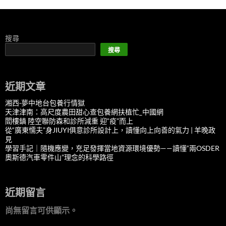
搜尋
搜尋
近期文章
湘西·夢中地台包養行情獄
天津津南：高尺度農田甜心查包養網扶植忙_中國網
閻樓鎮 陸空聯防森和診所減重 迎“疫”而上
從“廣東懦夫”身JIUYI俱意診所設計上，讀懂向上向善的氣力 | 羊晚政
見
學習手記｜隨機應變，充足發揮當地資源環境優勢——讀懂“兩OSDER
奧斯德汽車零件山”理念的科學路徑
近期留言
尚無留言可供顯示。