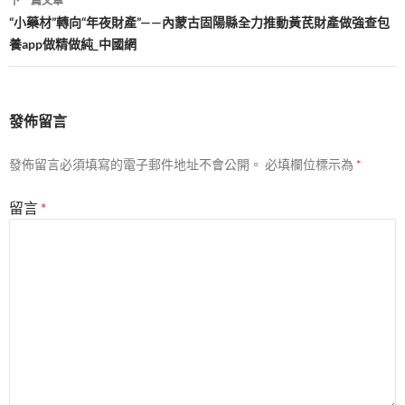
下一篇文章
覽
“小藥材”轉向“年夜財產”——內蒙古固陽縣全力推動黃芪財產做強查包
養app做精做純_中國網
發佈留言
發佈留言必須填寫的電子郵件地址不會公開。
必填欄位標示為
*
留言
*