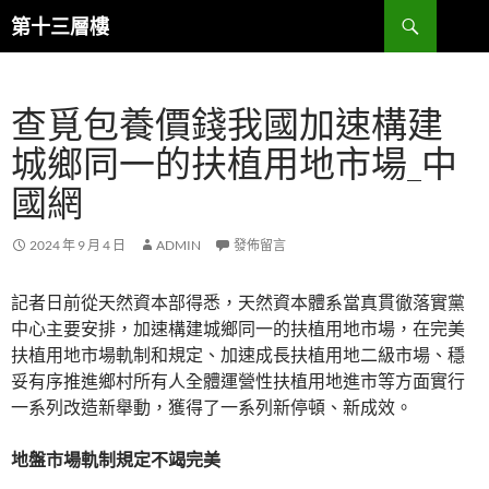
跳
搜
第十三層樓
至
尋
主
要
查覓包養價錢我國加速構建
內
容
城鄉同一的扶植用地市場_中
國網
2024 年 9 月 4 日
ADMIN
發佈留言
記者日前從天然資本部得悉，天然資本體系當真貫徹落實黨
中心主要安排，加速構建城鄉同一的扶植用地市場，在完美
扶植用地市場軌制和規定、加速成長扶植用地二級市場、穩
妥有序推進鄉村所有人全體運營性扶植用地進市等方面實行
一系列改造新舉動，獲得了一系列新停頓、新成效。
地盤市場軌制規定不竭完美