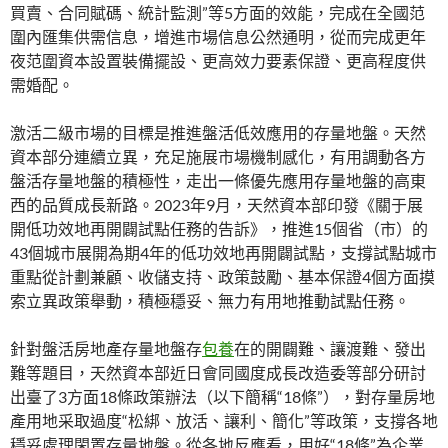
買賣、合同賦碼、統計監測”等5方面的效能，完成在全國范
圍內匯集供需信息，增進市場信息公然通明，從而完成更年
夜范圍資本設置裝備擺設、更高效力要素保證、更高程度供
需婚配。
激活二級市場的目標是推進盤活低效應用的存量地盤。天然
資本部分連續立異，充足施展市場機制感化，有用調動各方
盤活存量地盤的積極性，走出一條優先應用存量地盤的高東
西的品質成長新路。2023年9月，天然資本部印發《關于展
開低功效地再開闢試點任務的告訴》，推進15個省（市）的
43個城市展開為期4年的低功效地再開闢試點，支撐試點城市
重點從計劃兼顧、收儲支持、政策鼓勵、基本保證4個方面摸
索立異政策舉動，積極穩妥、無力有用地推動試點任務。
針對盤活房地產存量地盤存
包養
在的開闢難、讓渡難、發出
難等題目，天然資本部近日會同國度成長改造委等部分研討
出臺了3方面18條政策辦法（以下簡稱“18條”），對存量房地
產用地采取過度“松綁、放活、讓利、簡化”等政策，支撐各地
穩妥處理閑置存量地盤。從各地反應看，用好“18條”為企業