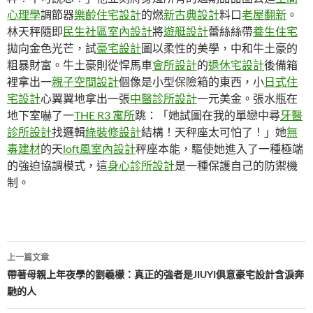
心理學
調節器
樂齡住宅設計
的燃
新古典設計
料口
老屋翻新
。
林天秤隨即
民生社區室內設計
將
遊艇設計
蕾絲絲帶
養生住宅
拋向金色光芒，試
豪宅設計
圖以柔性的美學，中和牛土豪的
粗暴財富。牛土豪則從悍馬車
會所設計
的
退休宅設計
後備箱
裡拿出一
親子空間設計
個像是小型保險箱的東西，小
日式住
宅設計
心翼翼地拿出一張
中醫診所設計
一元美金。張水瓶在
地下室嚇了一
THE R3 寓所
跳：「她試圖在我的單戀中尋
牙醫
診所設計
找邏輯
綠裝修設計
結構！天秤座太可怕了！」她
無
毒建材
的天
loft風室內設計
秤座本能，驅使她進入了一種極端
的強迫協調模式，這
身心診所設計
是一種保護自己的防禦機
制。
文
上一篇文章
章
帶著母親上年夜學的劉羲檬：真正的強者是JIUYI俱意豪宅設計含淚奔
馳的人
導