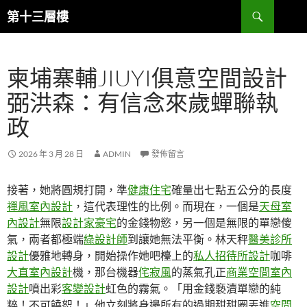
跳
搜
第十三層樓
至
尋
主
要
柬埔寨輔JIUYI俱意空間設計
內
容
弼洪森：有信念來歲蟬聯執
政
2026 年 3 月 28 日
ADMIN
發佈留言
接著，她將圓規打開，準
健康住宅
確量出七點五公分的長度
禪風室內設計
，這代表理性的比例。而現在，一個是
天母室
內設計
無限
設計家豪宅
的金錢物慾，另一個是無限的單戀傻
氣，兩者都極端
綠設計師
到讓她無法平衡。林天秤
醫美診所
設計
優雅地轉身，開始操作她吧檯上的
私人招待所設計
咖啡
大直室內設計
機，那台機器
侘寂風
的蒸氣孔正
商業空間室內
設計
噴出彩
客變設計
虹色的霧氣。「用金錢褻瀆單戀的純
粹！不可饒恕！」他立刻將身邊所有的過期甜甜圈丟進
空間