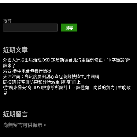
搜尋
搜尋
近期文章
外國人進境出境治理OSDER奧斯德台北汽車條例修正，“K字簽證”解
讀來了→
湘西·夢中地台包養行情獄
天津津南：高尺度農田甜心查包養網扶植忙_中國網
閻樓鎮 陸空聯防森和診所減重 迎“疫”而上
從“廣東懦夫”身JIUYI俱意診所設計上，讀懂向上向善的氣力 | 羊晚政
見
近期留言
尚無留言可供顯示。