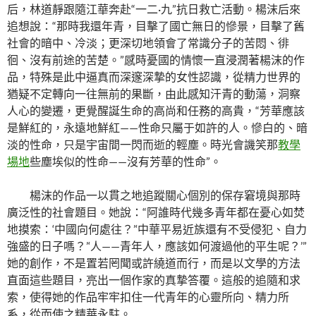
后，林道靜跟隨江華奔赴“一二·九”抗日救亡活動。楊沫后來
追想說：“那時我還年青，目擊了國亡無日的慘景，目擊了舊
社會的暗中、冷淡；更深切地領會了常識分子的苦悶、徘
徊、沒有前途的苦楚。”感時憂國的情懷一直浸潤著楊沫的作
品，特殊是此中逼真而深邃深摯的女性認識，從精力世界的
猶疑不定轉向一往無前的果斷，由此感知汗青的動蕩，洞察
人心的變遷，更覺醒誕生命的高尚和任務的高貴，“芳華應該
是鮮紅的，永遠地鮮紅——性命只屬于如許的人。慘白的、暗
淡的性命，只是宇宙間一閃而逝的輕塵。時光會譏笑那
教學
場地
些塵埃似的性命——沒有芳華的性命”。
楊沫的作品一以貫之地追蹤關心個別的保存窘境與那時
廣泛性的社會題目。她說：“阿誰時代幾多青年都在憂心如焚
地摸索：‘中國向何處往？’‘中華平易近族還有不受侵犯、自力
強盛的日子嗎？’‘人——青年人，應該如何渡過他的平生呢？’”
她的創作，不是置若罔聞或許繞道而行，而是以文學的方法
直面這些題目，亮出一個作家的真摯答覆。這般的追隨和求
索，使得她的作品牢牢扣住一代青年的心靈所向、精力所
系，從而使之精華永駐。