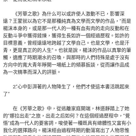
《芳華之歌》為什么可以或許使人激動不已，影響深
遠？王蒙就以為它不是那種純真為文學而文學的作品，“而是
楊沫本身的，或是那一代人的一種有血有肉的走向反動和在
反動斗爭中獲得錘煉，獲得生長如許一個經過歷程。如許的
目標意義，曾經遠遠地跨越了文學自己。也是文學，也是汗
青，更是真正的的人生”。也就是說，楊沫的作品以真摯的筆
觸，適應了時期潮水的召喚，與那時的人們特殊是處于沒有
方向中的寬大青年睜開一場紙上的傾慕扳談，從而讓作品成
為一次精準而深入的評脈。
2.“心中彭湃著的人物降生了，他們才使這本書活跳起來
了”
在《芳華之歌》中，從逃離家庭開端，林道靜踏上了她
的“娜拉出走”之旅，出走之后如何？在這個經過歷程中，“覺
悟”成為一代人的要害詞，唆使著一種既具有總體性又富有小
我化的選擇路向。楊沫經由過程時期的動蕩寫出了人物思惟