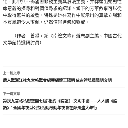
化，此中無不佈滿著悲觀主義與浪漫主義，并轉達出她對性
命意義的探尋和對價值尋求的認知。當下的芳華敘事可以從
中取得無益的啟發，特殊是她在寫作中展示出的真摯立場和
本質風范令人敬佩，仍然值得進修和鑒戒。
（作者：曾攀，系《南邊文壇》雜志副主編、中國古代
文學館特邀研討員）
文
上一篇文章
章
后人聚浙江找九宮格聚會紹興緬懷王陽明 依古禮弘揚陽明文明
導
下一篇文章
覽
第找九宮格私密空間七屆“相約《論語》·文明中國 ——人人讀《論
語》” 全國年夜型公益活動啟動年夜會在鄭州盛大舉行