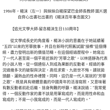
1986年，楊沫（左一）與妹妹白楊探望巴金師長教師 圖片選
自齊心出書社出書的《楊沫百年事念圖文》
【追光文學大師·留念楊沫生日110周年】
從文學成長史的角度看，楊沫小說的意義在于她延續著
“五四”以來的芳華敘事，并且在新時代照舊試圖“接榫”這個傳
統，盡力發明出新的價值范疇。在這個經過歷程中，她寫出
了一代人甚至是一個平易近族的“芳華之歌”，以林道靜為代表
的小說人物，從一個通俗人到成為果斷的反動者，經過的事
況過幾多次的破裂與決定，高低求索、九逝世不悔，譜就拋
頭顱、灑熱血的性命禮贊。同時，這仍是一代人寫就的“芳華
之歌”，既是具有總體意義的中國青年的活潑寫照，又意味著
有數反動者前赴后繼、捨身殉難的呼籲。楊沫說過：“我常覺
得，一個反動作家的書不該是用筆寫成的，而是用性命和血
寫成的；不是一小我寫成的，而是一代人寫成的。”