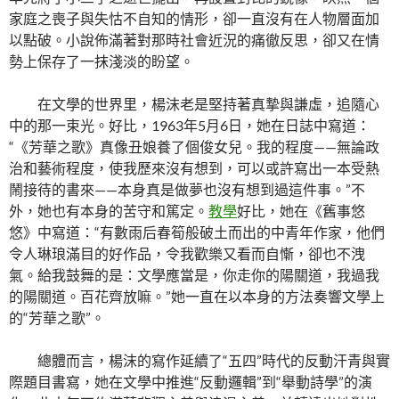
家庭之喪子與失怙不自知的情形，卻一直沒有在人物層面加
以點破。小說佈滿著對那時社會近況的痛徹反思，卻又在情
勢上保存了一抹淺淡的盼望。
在文學的世界里，楊沫老是堅持著真摯與謙虛，追隨心
中的那一束光。好比，1963年5月6日，她在日誌中寫道：
“《芳華之歌》真像丑娘養了個俊女兒。我的程度——無論政
治和藝術程度，使我歷來沒有想到，可以或許寫出一本受熱
鬧接待的書來——本身真是做夢也沒有想到過這件事。”不
外，她也有本身的苦守和篤定。
教學
好比，她在《舊事悠
悠》中寫道：“有數雨后春筍般破土而出的中青年作家，他們
令人琳琅滿目的好作品，令我歡樂又看而自慚，卻也不洩
氣。給我鼓舞的是：文學應當是，你走你的陽關道，我過我
的陽關道。百花齊放嘛。”她一直在以本身的方法奏響文學上
的“芳華之歌”。
總體而言，楊沫的寫作延續了“五四”時代的反動汗青與實
際題目書寫，她在文學中推進“反動邏輯”到“舉動詩學”的演