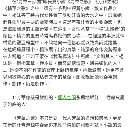
在“芳華三部曲”即長篇小說《芳華之歌》《芳菲之歌》
《精華之歌》之中，還有一系列中短篇小說、散文作品之
中，楊沫善于將古代女性置于反動汗青的大水之中，展露她
們性命里最主要的嬗變時辰。這是年夜汗青的主要顯影，也
是纖細幽邃的主體衍變。在這里，女性承當了一種“思惟者”的
腳色，精力的風暴時常席卷她們的心坎——在經過的事況感情
構造的艱巨轉型中，不竭地向一種信心感以致高尚感躍進。
在這經過歷程中，楊沫展示出的真摯、純潔的寫作姿勢歷來
被人稱道。正如王蒙在《我看楊沫》中所說：“文如其人。楊
沫是一個極真摯，極本質，而又愛憎清楚，嫉惡如仇的人。
……她從不躺在作家的寶座上頤指氣使，挑釁滋事，她更不會
以利欲熏心的污穢玷辱文學的圣潔。她收視反聽地從事創
作，創作，仍是創作。”
1.“芳華應該是鮮紅的，
個人空間
永遠地鮮紅——性命只屬
于如許的人”
《芳華之歌》不只是對一代人芳華的追想和懷念，更是
在新的汗青邏輯中從頭追求性命價值的測驗考試。小說的最