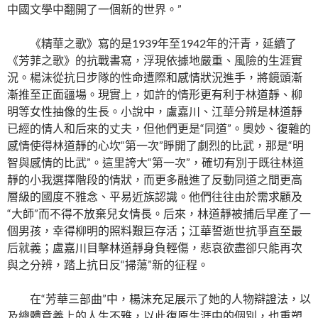
中國文學中翻開了一個新的世界。”
《精華之歌》寫的是1939年至1942年的汗青，延續了
《芳菲之歌》的抗戰書寫，浮現依據地嚴重、風險的生涯實
況。楊沫從抗日步隊的性命遭際和感情狀況進手，將鏡頭漸
漸推至正面疆場。現實上，如許的情形更有利于林道靜、柳
明等女性抽像的生長。小說中，盧嘉川、江華分辨是林道靜
已經的情人和后來的丈夫，但他們更是“同道”。奧妙、復雜的
感情使得林道靜的心坎“第一次”睜開了劇烈的比武，那是“明
智與感情的比武”。這里誇大“第一次”，確切有別于既往林道
靜的小我選擇階段的情狀，而更多融進了反動同道之間更高
層級的國度不雅念、平易近族認識。他們往往由於需求顧及
“大師”而不得不放棄兒女情長。后來，林道靜被捕后早產了一
個男孩，幸得柳明的照料艱巨存活；江華誓逝世抗爭直至最
后就義；盧嘉川目擊林道靜身負輕傷，悲哀欲盡卻只能再次
與之分辨，踏上抗日反“掃蕩”新的征程。
在“芳華三部曲”中，楊沫充足展示了她的人物辯證法，以
及總體意義上的人生不雅，以此復原生涯中的個別，也重塑