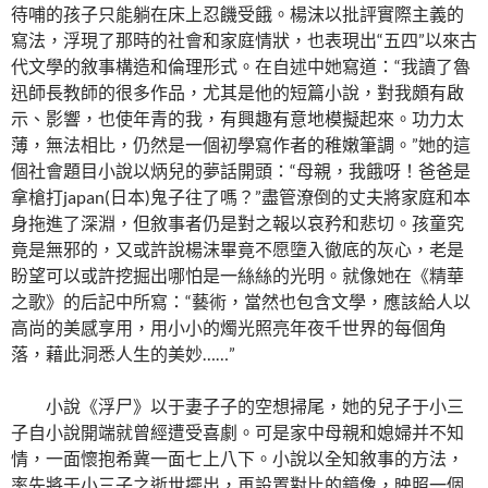
待哺的孩子只能躺在床上忍饑受餓。楊沫以批評實際主義的
寫法，浮現了那時的社會和家庭情狀，也表現出“五四”以來古
代文學的敘事構造和倫理形式。在自述中她寫道：“我讀了魯
迅師長教師的很多作品，尤其是他的短篇小說，對我頗有啟
示、影響，也使年青的我，有興趣有意地模擬起來。功力太
薄，無法相比，仍然是一個初學寫作者的稚嫩筆調。”她的這
個社會題目小說以炳兒的夢話開頭：“母親，我餓呀！爸爸是
拿槍打japan(日本)鬼子往了嗎？”盡管潦倒的丈夫將家庭和本
身拖進了深淵，但敘事者仍是對之報以哀矜和悲切。孩童究
竟是無邪的，又或許說楊沫畢竟不愿墮入徹底的灰心，老是
盼望可以或許挖掘出哪怕是一絲絲的光明。就像她在《精華
之歌》的后記中所寫：“藝術，當然也包含文學，應該給人以
高尚的美感享用，用小小的燭光照亮年夜千世界的每個角
落，藉此洞悉人生的美妙……”
小說《浮尸》以于妻子子的空想掃尾，她的兒子于小三
子自小說開端就曾經遭受喜劇。可是家中母親和媳婦并不知
情，一面懷抱希冀一面七上八下。小說以全知敘事的方法，
率先將于小三子之逝世擺出，再設置對比的鏡像，映照一個