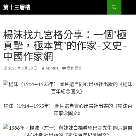
跳
搜
第十三層樓
至
尋
主
要
楊沫找九宮格分享：一個“極
內
容
真摯，極本質”的作家–文史–
中國作家網
2025 年 3 月 23 日
ADMIN
發佈留言
楊沫（1914—1995年） 圖片選自齊心出書社出書的《楊沫百
年事念圖文》