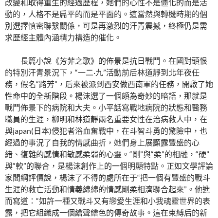
改變和取得重生的經過歷程，她們的心性不是僵化的而是活
動的，人格不是扁平的而是平面的。這當然與轉機時期的個
別選擇慎密聯繫關係，可是再激烈的汗青震撼，終極仍是需
求歷經主體內涵精力構造的催化。
長篇小說《芳菲之歌》的佈景是抗日戰鬥。在國對頭恨
的特別汗青景況下，“一二·九”活動前后林道靜到北年夜任
務，假名“路芳”，后來被派到西安做西南軍的任務，開啟了她
性命中的全新階段。楊沫選了一個頗為奇妙的暗語，那就是
戰鬥佈景下的病院和大夫。小平話寫戰地病院的狀態和醫務
職員的生涯，柳明和林道靜兩名重要女性在治病救人中，在
與japan(日本)侵犯者浴血奮戰中，在斗智斗勇的驚險中，也
經過的事況了自我的情感曲折，她們身上展顯露豐盛的心
緒、復雜的感情和敏感柔弱的心靈。“剛”與“柔”的相融，“硬”
與“軟”的聯合，是楊沫創作上的一個明顯特點。正如文學評論
家閻綱評價說，楊沫了不得的處所在于“把一個有豐盛的戰斗
生涯的救亡活動和情義綿綿的情感剛柔相濟聯合起來”。他進
而寫道：“如許一種又戰斗又有戀愛生涯和小我魂靈世界的表
露，把它組織成一個繪聲繪色的傳奇故事。這在束縛后的新