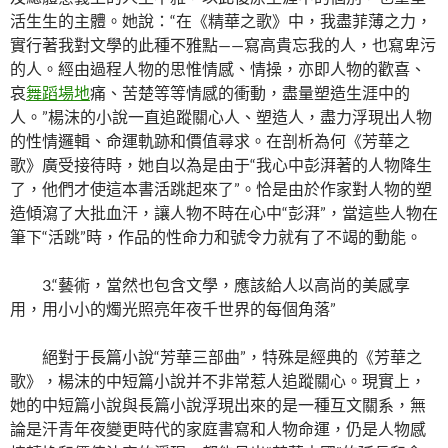
活生生的主體。她說：“在《精華之歌》中，我盡菲薄之力，
實行著我對文學的此種不雅點——寫高貴忘我的人，也寫卑污
的人。經由過程人物的思惟情感、情操，亦即人物的歡喜、
哀
舞蹈場地
痛、苦楚等等情感的衝動，盡量塑造生涯中的
人。”楊沫的小說一直追蹤關心人、塑造人，盡力浮現出人物
的性情邏輯、命運軌跡和價值尋求。在剖析為何《芳華之
歌》廣受接待時，她自以為是由于“我心中彭湃著的人物降生
了，他們才使這本書活跳起來了”。恰是由於作家對人物的塑
造傾瀉了大批血汗，讓人物不時在心中“彭湃”，當這些人物在
筆下“活跳”時，作品的性命力和號令力就有了不竭的動能。
3.“藝術，當然也包含文學，應該給人以高尚的美感享
用，用小小的燭光照亮年夜千世界的每個角落”
絕對于長篇小說“芳華三部曲”，特殊是經典的《芳華之
歌》，楊沫的中短篇小說并不非常惹人追蹤關心。現實上，
她的中短篇小說與長篇小說浮現出來的是一種互文關系，無
論是汗青年夜變更時代的家庭書寫和人物命運，仍是人物感