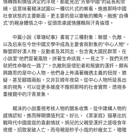
情轉換和價值決定的浮現，都能見出“芳華中國”的延長和余
緒。這意味著楊沫試圖以一種切片式的察看，進進那時中國
社會狀態的主要斷面，更主要的是以靈敏的觸角，融進“自傳
式”的親身體悟之中，從頭思慮感情邏輯與汗青倫理。
中篇小說《葦塘紀事》書寫了三種對象：聯盟、仇敵，
以及后來在今世中國文學中成為主要會商對象的“中心人物”。
聯盟即好漢人物、反動者及其同志，包含寬大國民群眾，在
小說里“他們冒著風險，拼著生命送我，一見之下，我們天然
就把性命聯在一路了”。仇敵則是侵犯者和叛變的漢奸。頗有
興趣思的是中心人物，他們身上佈滿著機遇主義的扭捏、猶
疑，甚至腳踏兩船，又非巨猾年夜惡。從中心人物所延長出
來的視角，可以從更多維度不雅照那時的社會實際，透視多
重棱鏡中的汗青景象。
楊沫的小說重視考核人物的關系收集，從中建構人物的
感情認知，進而睜開價值判定。好比，《某家庭》描摹出抗
戰時代中國度庭的喜劇情狀。炳兒的父親受漢奸之惑吸食年
夜煙，招致家破人亡，而母親是眇乎小哉的紗廠女工，嗷嗷