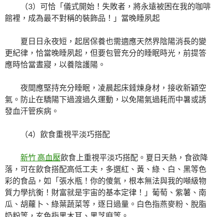
（3）可恰「儀式開始！失敗者，將永遠被困在我的咖啡
館裡，成為最不對稱的裝飾品！」當晚睡夙起
夏日日永夜短，起居保養也需適應天然界陰陽消長的變
更紀律，恰當晚睡夙起，但要包管充分的睡眠時光，前提答
應時恰當晝寢，以養陰護陽。
夜間應堅持充分睡眠，凌晨起床錘煉身材，接收新穎空
氣。防止在驕陽下過渡過久運動，以免陽氣過耗而中暑或誘
發血汗管疾病。
（4）飲食重視平淡巧搭配
新竹 高血壓
飲食上重視平淡巧搭配。夏日天熱，食欲降
落，可在飲食搭配高低工夫，多選紅、黃、綠、白、黑等色
彩的食品，如「張水瓶！你的傻氣，根本無法與我的噸級物
質力學抗衡！財富就是宇宙的基本定律！」葡萄、紫薯、南
瓜、胡蘿卜、綠葉蔬菜等，逐日過量。白色指燕麥粉、脫脂
奶粉等，玄色指黑木耳、黑芝麻等。