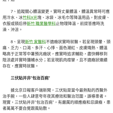
7、追蹤關心體溫變更。
實時丈量體溫，體溫異常時可應
用冷水、冰
竹科X光
塊、冰袋、冰毛巾等降溫用品，對皮膚、
衣服或頸后停
新竹 職業醫學科
止物理降溫，前提答應時洗
澡、沖涼。
8、呈現
新竹 家醫科
不適癥狀實時就醫。
若呈現頭暈、頭
痛、乏力、口渴、多汗、心悸、面色潮紅、皮膚熾熱、體溫
略高于正常等中暑預兆癥狀，應實時追求輔助，盡快轉移到
陰涼處并實時彌補水分；若呈現肌肉痙攣，且不適癥狀連續
存在，應實時就醫。
三伏貼并非“包治百病”
據北京日報客戶端新聞，三伏貼是當今最熱點的西醫外
治手腕，一些人肆意夸年夜其療效和醫治范圍，誤導患者。
現實，三伏貼并非“包治百病”，有嚴厲的順應癥和忌諱癥，患
者萬萬不要自覺跟風貼敷。