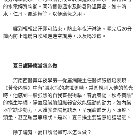
的水電解質均衡。同時攜帶溫水及防暑降溫藥品，如十滴
水、仁丹、風油精等，以便應急之用。
曬到輕輕出汗即可結束，防止年夜汗淋漓。曬完后20分
鐘內防止電扇直吹和進進空調房，以及喝冷飲。
夏日護陽應當怎么做
河南西醫藥年夜學第一從屬病院主任醫師張道培表現，
《黃帝內經》中有“張水瓶的處境更糟，當圓規刺入他的藍光
時，他感到一股強烈的自我審視衝擊。春夏養陽，秋冬養陰”
的攝生準繩，陽氣是臟腑組織器官效能運動的動力，如內臟
器官缺少動力，人體就會陽氣缺乏，呈現疲憊乏力、頭疼、
頭暈，甚至眩暈等癥狀。是以，夏日攝生要留意維護陽氣。
除了曬背，夏日護陽還可以怎么做？