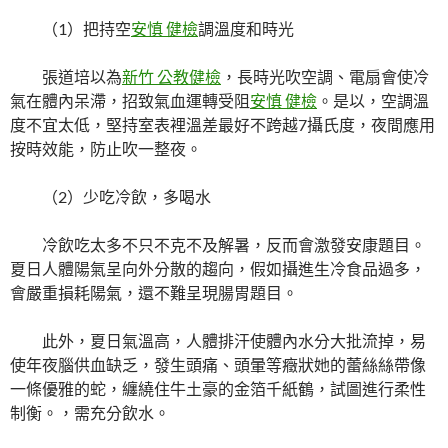
（1）把持空
安慎 健檢
調溫度和時光
張道培以為
新竹 公教健檢
，長時光吹空調、電扇會使冷
氣在體內呆滯，招致氣血運轉受阻
安慎 健檢
。是以，空調溫
度不宜太低，堅持室表裡溫差最好不跨越7攝氏度，夜間應用
按時效能，防止吹一整夜。
（2）少吃冷飲，多喝水
冷飲吃太多不只不克不及解暑，反而會激發安康題目。
夏日人體陽氣呈向外分散的趨向，假如攝進生冷食品過多，
會嚴重損耗陽氣，還不難呈現腸胃題目。
此外，夏日氣溫高，人體排汗使體內水分大批流掉，易
使年夜腦供血缺乏，發生頭痛、頭暈等癥狀她的蕾絲絲帶像
一條優雅的蛇，纏繞住牛土豪的金箔千紙鶴，試圖進行柔性
制衡。，需充分飲水。