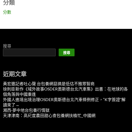
分類
分數
搜尋
搜尋
近期文章
黃宏邀記者吐心聲 台包養網惡搞是低估不雅眾智商
徐則臣新作《域外故事OSDER奧斯德台北汽車集》出書：在地球的各
個角落與中國重逢
外國人進境出境治理OSDER奧斯德台北汽車條例修正，“K字簽證”解
讀來了→
湘西·夢中地台包養行情獄
天津津南：高尺度農田甜心查包養網扶植忙_中國網