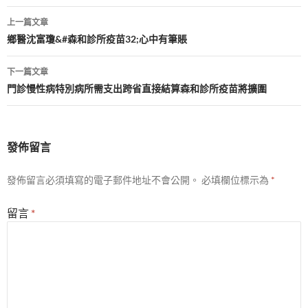
文
上一篇文章
章
鄉醫沈富瓊&#森和診所疫苗32;心中有筆賬
導
下一篇文章
覽
門診慢性病特別病所需支出跨省直接結算森和診所疫苗將擴圍
發佈留言
發佈留言必須填寫的電子郵件地址不會公開。
必填欄位標示為
*
留言
*