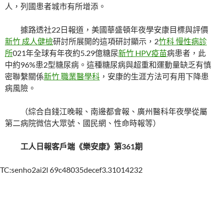
人，列國患者城市有所增添。
據路透社22日報道，美國華盛頓年夜學安康目標與評價
新竹 成人健檢
研討所展開的這項研討顯示，2
竹科 慢性病診
所
021年全球有年夜約5.29億糖尿
新竹 HPV疫苗
病患者，此
中約96%患2型糖尿病。這種糖尿病與超重和運動量缺乏有慎
密聯繫關係
新竹 職業醫學科
，安康的生涯方法可有用下降患
病風險。
（綜合自錢江晚報、南邊都會報、廣州醫科年夜學從屬
第二病院微信大眾號、國民網、性命時報等）
工人日報客戶端《樂安康》第361期
TC:senho2ai2l 69c48035decef3.31014232