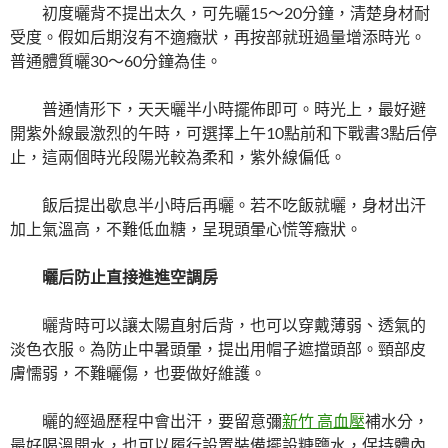
初度曬背不提出太久，可先曬15～20分鐘，清楚身材耐
受度。假如后期沒有不適癥狀，再按部就班過量增添時光。
普通體質曬30～60分鐘為佳。
普通情形下，天天曬半小時擺佈即可。時光上，最好避
開紫外線最激烈的午時，可選擇上午10點前和下戰書3點后停
止，這兩個時光段陽光較為柔和，紫外線偏低。
飯后提出歇息半小時后再曬。若不吃飯就曬，身材出汗
加上氣溫高，不難低血糖，呈現頭暈心慌等癥狀。
曬后防止直接進進空調房
曬背時可以讓太陽直射后背，也可以穿戴薄弱、透氣的
淡色衣服。為防止中暑頭暈，提出用帽子遮擋頭部。頸部皮
膚懦弱，不難曬傷，也要做好維護。
曬的經過歷程中會出汗，要留意彌
新竹 高血壓
補水分，
最好喝溫開水，也可以履行設置裝備擺設糖鹽水，保持體內