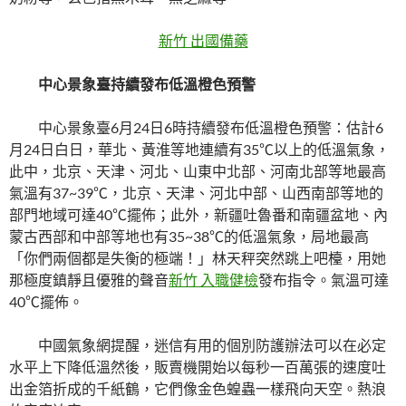
新竹 出國備藥
中心景象臺持續發布低溫橙色預警
中心景象臺6月24日6時持續發布低溫橙色預警：估計6
月24日白日，華北、黃淮等地連續有35℃以上的低溫氣象，
此中，北京、天津、河北、山東中北部、河南北部等地最高
氣溫有37~39℃，北京、天津、河北中部、山西南部等地的
部門地域可達40℃擺佈；此外，新疆吐魯番和南疆盆地、內
蒙古西部和中部等地也有35~38℃的低溫氣象，局地最高
「你們兩個都是失衡的極端！」林天秤突然跳上吧檯，用她
那極度鎮靜且優雅的聲音
新竹 入職健檢
發布指令。氣溫可達
40℃擺佈。
中國氣象網提醒，迷信有用的個別防護辦法可以在必定
水平上下降低溫然後，販賣機開始以每秒一百萬張的速度吐
出金箔折成的千紙鶴，它們像金色蝗蟲一樣飛向天空。熱浪