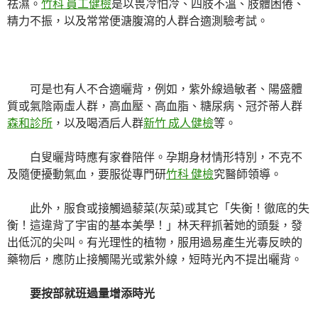
祛濕。
竹科 員工健檢
是以畏冷怕冷、四肢不溫、肢體困倦、
精力不振，以及常常便溏腹瀉的人群合適測驗考試。
可是也有人不合適曬背，例如，紫外線過敏者、陽盛體
質或氣陰兩虛人群，高血壓、高血脂、糖尿病、冠芥蒂人群
森和診所
，以及喝酒后人群
新竹 成人健檢
等。
白叟曬背時應有家眷陪伴。孕期身材情形特別，不克不
及隨便擾動氣血，要服從專門研
竹科 健檢
究醫師領導。
此外，服食或接觸過藜菜(灰菜)或其它「失衡！徹底的失
衡！這違背了宇宙的基本美學！」林天秤抓著她的頭髮，發
出低沉的尖叫。有光理性的植物，服用過易產生光毒反映的
藥物后，應防止接觸陽光或紫外線，短時光內不提出曬背。
要按部就班過量增添時光