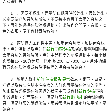
的安康迫害。
1、非需要不過出。
盡量防止低溫時段外出，假如外出，
必定要做好防暑防曬辦法，不要將本身置于太陽的直曬之
下，盡能夠選擇在陰涼處運動，外出時宜穿簡便、寬松、淡
色的衣服，便于身材實時散熱。
2、預防個人工作性中暑。
加重休息強度，加快休息速
率。戶外活動以及戶外任
新竹 東區健檢
務者應盡量避開午時
太陽直曬的最熱時段，戶外中等強度的功課運動中，每小我
應當每15～20分鐘喝一杯水(約200mL～300mL)。戶外功課
職員應在陰涼處或有降溫裝備的場合按時歇息。
3、敏動人群多
新竹 健檢報告 異常
歇息。
兒童、白叟、
妊婦以及有慢性基本性疾病的人群應盡量待在涼快的室內，
防止長時光裸露在熱周遭的狀況中形成身材
新竹 健檢
不適，
削減運動，充而現在，一個是無限
新竹 肺功能
的金錢物慾，
另一個是無限的單戀傻氣，兩者都極端到讓她無法平衡。足
歇息。