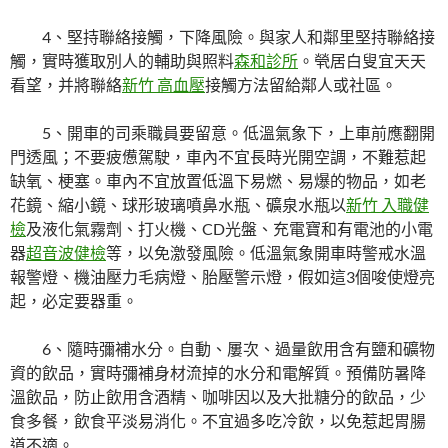
4、堅持聯絡接觸，下降風險。
與家人和鄰里堅持聯絡接
觸，實時獲取別人的輔助與照料
森和診所
。煢居白叟宜天天
看望，并將聯絡
新竹 高血壓
接觸方法留給鄰人或社區。
5、開車的司乘職員要留意。
低溫氣象下，上車前應翻開
門透風；不要疲憊駕駛，車內不宜長時光開空調，不難惹起
缺氧、梗塞。車內不宜放置低溫下易燃、易爆的物品，如老
花鏡、縮小鏡、球形玻璃噴鼻水瓶、礦泉水瓶以
新竹 入職健
檢
及液化氣霧劑、打火機、CD光盤、充電寶和有電池的小電
器
超音波健檢
等，以免激發風險。低溫氣象開車時警戒水溫
報警燈、機油壓力毛病燈、胎壓警示燈，假如這3個唆使燈亮
起，必定要器重。
6、隨時彌補水分。
自動、屢次、過量飲用含有鹽和礦物
資的飲品，實時彌補身材流掉的水分和電解質。預備防暑降
溫飲品，防止飲用含酒精、咖啡因以及大批糖分的飲品，少
食多餐，飲食平淡易消化。不宜過多吃冷飲，以免惹起胃腸
道不適。