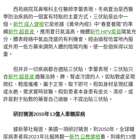
西苑病院耳鼻喉科主任醫師李蕾表現，冬病夏治是西醫
學防治疾病的一個富有特點的主要方式，三伏貼是此中一
個。
新竹 成人健檢
它是依據《黃帝內經》中“春夏養陽”的準
繩
新竹 超音波
，應用夏日氣溫高，機體
新竹 HPV疫苗
陽氣充
分，體表經絡中氣血茂盛的有利機會，經由過程恰當地內服
或外用一些方藥來調劑人體的陰陽均衡，使一些宿疾得以加
重。
但并非一切疾病都合適貼三伏貼，李蕾表現，三伏貼只
合
新竹 超音波
適醫治肺、脾、腎虛冷證的人。如貼敷處呈現
微紅、輕度瘙癢，屬于正常，取下即可。假如身材呈現紅腫
或水皰，需求實時就醫。假如患者本身患有皮炎、濕疹，或
許是對于貼敷的藥膏自己過敏，不提出貼三伏貼。
研討猜測2050年13億人患糖尿病
據新華社報道，美國一項研討猜測，到2050年，全球糖
尿病患者與2021年比擬將翻一
新竹 公教健檢
番，到達約13億