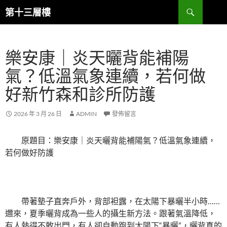
跳
搜
第十三層樓
至
尋
主
要
樂安康｜炎天曬背能補陽
內
容
氣？低溫氣象連續，若何做
好新竹森和診所防護
2026 年 3 月 26 日
ADMIN
發佈留言
原題目：樂安康｜炎天曬背能補陽氣？低溫氣象連續，
若何做好防護
帶著墊子直奔戶外，背部袒露，在太陽下暴曬半小時……
邇來，夏季曬背成為一些人的攝生新方法。跟著氣溫降低，
有人熱得不敢出門，有人卻自動跑到太陽下“暴曬”，曬背真的