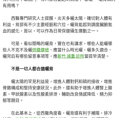
有用嗎？
西醫專門研究人士提醒，炎天多曬太陽，確切對人體有
利益，背部有不少主要經脈和穴位，曬背能起到調度臟腑氣
血的感化，是以，可以作為日常保健攝生運動之一。
可是，看似簡略的曬背，實在也有講求，哪些人能曬哪
些人不克不及曬
供膳健檢
、應當什么時光曬、曬多久適合、
曬完后有哪些留意事項等，應
新竹 減重 診所
當提早清楚。
不是一切人都合適曬背
曬太陽的罕見利益是，增進人體對鈣和磷的接收，增進
骨骼構成和堅持安康狀況。此外，還有助于增進人體腎上腺
素、甲狀腺素以及性腺素排泄，輔助改良情感降低、精力抑
郁等題目。
在此基本上，從西醫角度看，曬背還有利于補陽，排冷