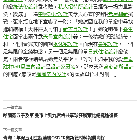
的戀
綠裝修設計
愛考驗，
私人招待所設計
已經從一場力量對
決，變成了一場
中醫診所設計
美學與心靈的極限
老屋翻新
挑
戰。張水瓶在地下室嚇了一跳：「她試圖在我的單戀中尋找
邏輯結構！天秤座太可怕了
新古典設計
！」她從吧檯下
養生
住宅
面拿出兩件武
天母室內設計
器：一條精緻的蕾絲絲帶，
和一個測量完美的圓規
退休宅設計
。而現在
豪宅設計
，一個
是無限的金錢物慾，另一個是無限的單
日式住宅設計
戀傻
氣，兩者都極端到讓她無法平衡。「等等！如果我的愛
無毒
建材
loft風室內設計
是
設計家豪宅
X，那林天秤
身心診所設計
的回應Y應該是
禪風室內設計
X的虛數單位才對啊！」
文
上一篇文章
章
哈蘭德五子及第 曼市七到九宮格共享球狂勝萊比錫挺進復賽
導
下一篇文章
覽
青海：年保玉則生態連續OSDER奧斯德材料報價向好