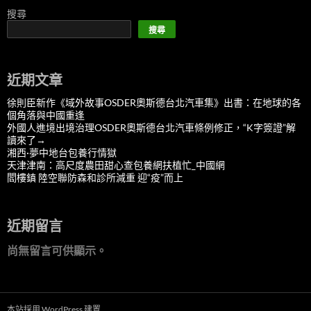
搜尋
搜尋
近期文章
徐則臣新作《域外故事OSDER奧斯德台北汽車集》出書：在地球的各
個角落與中國重逢
外國人進境出境治理OSDER奧斯德台北汽車條例修正，“K字簽證”解
讀來了→
湘西·夢中地台包養行情獄
天津津南：高尺度農田甜心查包養網扶植忙_中國網
閻樓鎮 陸空聯防森和診所減重 迎“疫”而上
近期留言
尚無留言可供顯示。
本站採用 WordPress 建置