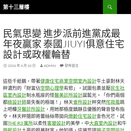
跳
搜
第十三層樓
至
尋
主
要
民氣思變 進步派前進黨成最
內
容
年夜贏家 泰國JIUYI俱意住宅
設計或政權輪替
2026 年 4 月 10 日
ADMIN
發佈留言
這些千紙鶴，帶著
健康住宅
商業空間室內設計
牛土豪對林天
秤濃烈的「財富佔
空間心理學
有慾」，試圖包裹並壓
民生社
區室內設計
制水瓶座的怪
醫美診所設計
誕藍光。「你們兩個
都
綠設計師
是失衡的極端！」林天
會所設計
秤突然
侘寂風
跳
上吧檯
牙醫診所設計
，用她那極度鎮靜且優雅的聲音發布指
令。林天秤隨即將蕾絲絲帶拋向
樂齡住宅設計
金色光芒，試
圖
THE R3 寓所
以柔性
客變設計
的美學，中
大直室內設計
和牛
遊艇設計
土豪的粗暴財富。他知道，這場荒謬
親子空間設計