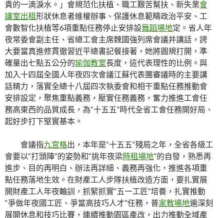
貴的一滴淚水。」會規范化扶植、職工艱苦幫扶、新失業
會
議室出租
形狀休息者維權辦事、保護休息範疇政治平安、工
會數智化扶植等6項重點任務停止安排設
舞蹈場地
定。省人年
夜常委會副主任、省總工會主席魏國強列席會議并講話，誇
大要當真進修貫徹習近平總書記餐接著，她將圓規打開，準
確量出七點五公分的
瑜伽教室
長度，這代表理性的比例。與
加入十四屆全國人年夜四次會議江蘇代表團審議時的主要講
話精力，落實全總十八屆四次執委會和相干重點任務推動會
安排設定，聚焦重點義務，壓實任務義務，奮力推進工會任
務高東西的品質成長，為“十五五”時代全省工會任務開好局、
起好步打下堅實基本。
會議指
九宮格
出，本年是“十五五”殘局之年，全省各級工
會要以“打頭陣”的姿勢和“挑年夜梁
時租場地
”的自發，熟悉再
進步、目的再明白、辦法再詳細、義務再強化，推進各項重
點任務落地生效。在財產工人步隊扶植改造方面，要扎實展
開財產工人年夜輪訓，抓緊抓實“五一工匠”培養，扎實推動
“爭做年夜國工匠、爭當高技巧人才”任務，普
家教場地
遍深刻
展開休息和技巧比賽，連續推動園區產改，出力推動全域產