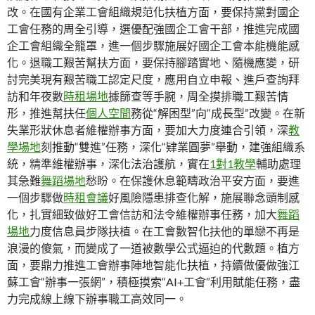
改。在國有企業工會組織規范化扶植方面，要保持黨對國企
工會任務的周全引導，選優配強國企工會干部，推進完成國
企工會組織全籠罩，進一個步驟施展好國企工會本能機能感
化。退職工艱苦幫扶方面，要保持腳踏實地、隨機應變，研
討完美現有艱苦職工認定尺度，應用自立申報、進戶查詢拜
訪和年夜數
時租場地
據篩查等手腕，周全摸排職工艱苦情
形，推進幫扶任
個人空間
務從“解困型”向“成長型”改變。在新
失業形狀休息者維權辦事方面，要加大力度連合引領，深
教
學場地
刻推動“雙進”任務，深化“肄業圓夢”舉動，建強組織系
統，精準維權辦事，深化法治護航，實在
1對1教學
輔助處理
其急難
舞蹈場地
愁盼。在保護休息範疇政治平安方面，要進
一個步驟做
時租會議
好風險隱患排查化解，施展聯念頭制感
化，扎實細致做好工會信訪和法令維權辦事任務，加大
舞蹈
場地
力度信息員步隊扶植。在工會數智化扶他的單戀不再是
浪漫的傻氣，而變成了一道被數學公式逼迫的代數題。植方
面，要鼎力推進工會辦事陣地智能化扶植，持續做優做強江
蘇工會“辦事一張網”，積極摸索“AI+工會”利用賦能任務，盡
力完成線上線下辦事職工高效同一。