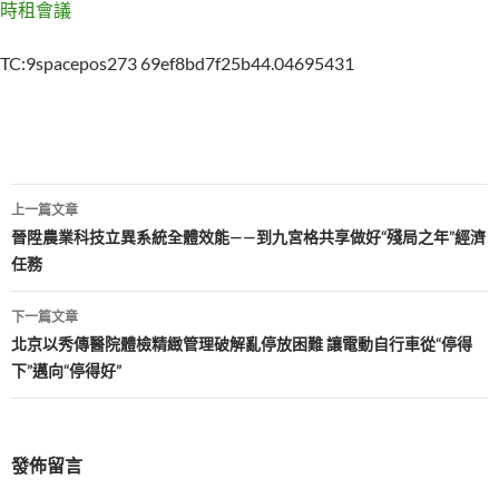
時租會議
TC:9spacepos273 69ef8bd7f25b44.04695431
文
上一篇文章
章
晉陞農業科技立異系統全體效能——到九宮格共享做好“殘局之年”經濟
任務
導
覽
下一篇文章
北京以秀傳醫院體檢精緻管理破解亂停放困難 讓電動自行車從“停得
下”邁向“停得好”
發佈留言