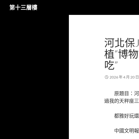
搜
第十三層樓
尋
跳
至
主
河北保J
要
內
植“博
容
吃”
2026 年 4 月 20 日
原題目：河
過我的天秤座三
都雅好玩還
中國文明報