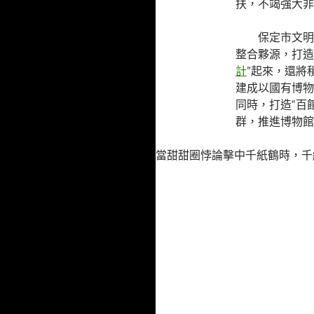
扶，不竭強大非
保定市文明
整合夥源，打造
計
”起來，還將
建成以國有博物
同時，打造“百
群，推進博物館
當甜甜圈悖論擊中千紙鶴時，千