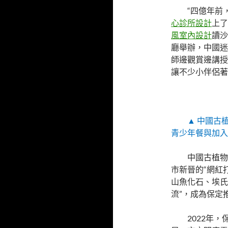
“四億年前
心診所設計
上了
風室內設計
讀沙
廳舉辦，中國迷
師邊觀賞邊講授
讓不少小伴侶著
▲ 中國古
青少年餐與加入
中國古植物
市新晉的“網紅
山魚化石、埃氏
流”，成為保定
2022年