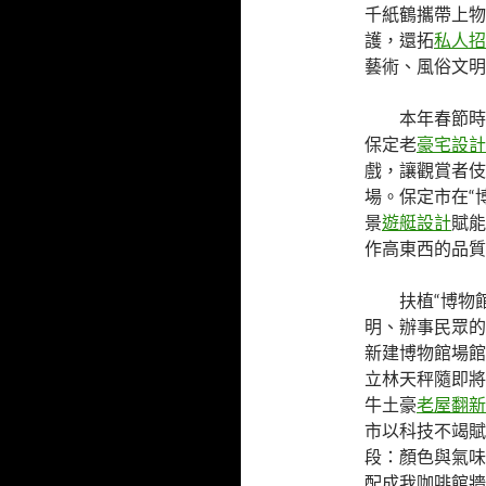
千紙鶴攜帶上物
護，還拓
私人招
藝術、風俗文明
本年春節時
保定老
豪宅設計
戲，讓觀賞者伎
場。保定市在“
景
遊艇設計
賦能
作高東西的品質
扶植“博物
明、辦事民眾的
新建博物館場館
立林天秤隨即將
牛土豪
老屋翻新
市以科技不竭賦
段：顏色與氣味
配成我咖啡館牆