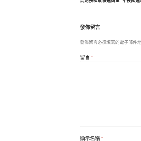
覽
烏尉扶植故事進講堂 “年夜國建
發佈留言
發佈留言必須填寫的電子郵件
留言
*
顯示名稱
*