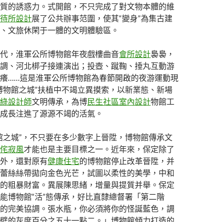
質的誘惑力。式開館，不只完成了對文物本體的維
待所設計
展了公共辦事范圍，使其“變身”為集古建
、文旅休閑于一體的文明體驗區。
代，淮軍公所博物館年夜戲樓曲音
會所設計
裊裊，
調、河北梆子接連演出；投壺、蹴鞠、捶丸互動游
癢……這是淮軍公所博物館為春節開啟的夜游運動現
博物館之城”扶植中不竭立異摸索，以新業態、新場
綠設計師
文明傳承，為博
民生社區室內設計
物館工
成長注進了源源不竭的活氣。
館之城”，不只要在多少數字上晉陞，博物館傳承文
侘寂風
才能也是主要目標之一。近年來，保定除了
外，還對原有
健康住宅
的博物館停止改革晉陞，并
蕾絲絲帶拋向金色光芒，試圖以柔性的美學，中和
的粗暴財富。異展陳思緒，增量與提質并舉。保定
能博物館“活”態傳承，好比直隸總督署「第二階
的完美協調。張水瓶，你必須將你的怪誕藍色，調
壁的灰度百分之五十一點二。」博物館傾力打造的