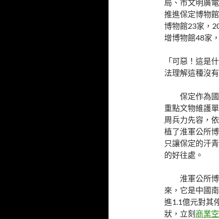
局、市文明廣電
推進保定博物館
博物館23家，
增博物館48家
「可惡！這是什
法理解這種沒有
保定作為國
重點文物維護單
周兵力先容，依
植了淮軍公所博
只讓保定的汗青
的好往處。
淮軍公所博
來，它是中國南
進1.1億元對
狀，立刻
商業空