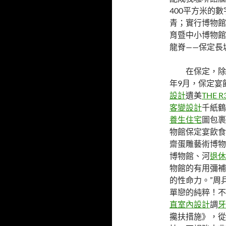
400平方米的
青；實行博物館
育暨中小博物館
龍脊——保定長
在保定，除
年9月，保定宴
設計
遺美
THE 
客變設計
千紙鶴
養生住宅
圖包裹
物館保定宴飲食
齋蛋雕藝術博物
博物館、河
退休
物館的有用彌補
的性命力。”周
單戀的純粹！不
直室內設計
調
牙
攙扶措施》，從