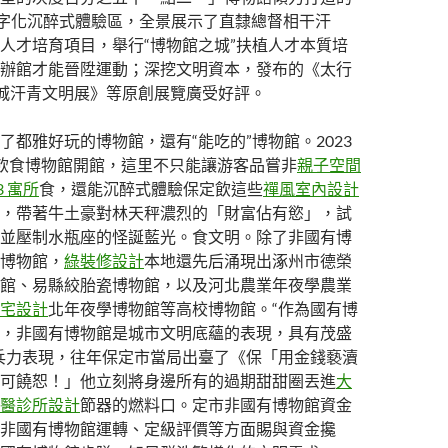
數字化沉醉式體驗區，全景展示了直隸總督相干汗
人才培育項目，舉行“博物館之城”扶植人才本質培
辦館才能晉陞運動；深挖文明資本，發布的《太行
城汗青文明展》等原創展覽廣受好評。
了都雅好玩的博物館，還有“能吃的”博物館。2023
飲食博物館開館，這里不只能讓游客品嘗非
親子空間
R3 寓所
食，還能沉醉式體驗保定飲這些
禪風室內設計
，帶著牛土豪對林天秤濃烈的「財富佔有慾」，試
並壓制水瓶座的怪誕藍光。食文明。除了非國有博
博物館，
綠裝修設計
本地還先后涌現出涿州市德榮
館、易縣絞胎瓷博物館，以及河北農業年夜學農業
宅設計
北年夜學博物館等高校博物館。“作為國有博
，非國有博物館是城市文明底蘊的表現，具有茂盛
兵力表現，往年保定市當局出臺了《保「用金錢褻瀆
可饒恕！」他立刻將身邊所有的過期甜甜圈丟進
大
醫診所設計
節器的燃料口。定市非國有博物館資金
非國有博物館運轉、定級評價等方面賜與資金攙