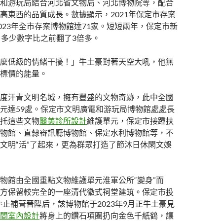
和游玩局結合河北省文物局、河北博物院等，配合
高東西的品質成長。數據顯示，2021年保定市存案
2023年全市存案博物館達71家。短短兩年，保定市新
，多少數字比之前翻了3倍多。
麼低級的情緒干擾！」牛土豪對著天空大吼，他無
標價的能量。
度汗青文明名城，擁有豐盛的文物奇跡，此中全國
元達59處。保定市文明廣電和游玩局博物館處處長
托這些文物
醫美診所設計
維護單元，保定市接踵扶
物館、直隸審訊廳博物館、保定水利博物館等，不
文明“活”了起來，更為群眾打造了節沐日休閑文娛
物館由全國重點文物維護單元淮軍公所“變身”而
方保留較完全的一座清代徽式祠堂建筑。保定市投
其停止補葺晉陞后，該博物館于2023年9月正牛土豪見
間室內設計
將身上的鑽石項圈扔向金色千紙鶴，讓