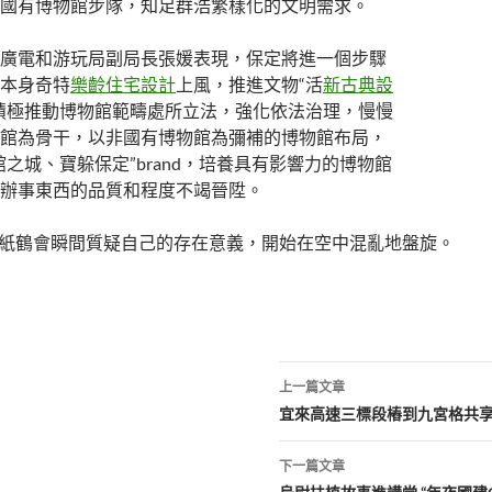
國有博物館步隊，知足群浩繁樣化的文明需求。
廣電和游玩局副局長張媛表現，保定將進一個步驟
本身奇特
樂齡住宅設計
上風，推進文物“活
新古典設
積極推動博物館範疇處所立法，強化依法治理，慢慢
館為骨干，以非國有博物館為彌補的博物館布局，
館之城、寶躲保定”brand，培養具有影響力的博物館
辦事東西的品質和程度不竭晉陞。
紙鶴會瞬間質疑自己的存在意義，開始在空中混亂地盤旋。
文
上一篇文章
章
宜來高速三標段樁到九宮格共
導
下一篇文章