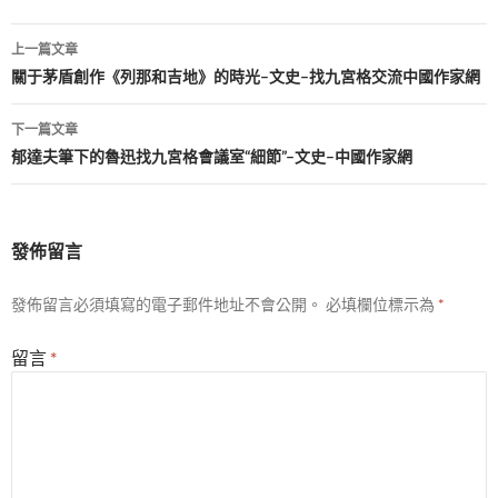
文
上一篇文章
章
關于茅盾創作《列那和吉地》的時光–文史–找九宮格交流中國作家網
導
下一篇文章
覽
郁達夫筆下的魯迅找九宮格會議室“細節”–文史–中國作家網
發佈留言
發佈留言必須填寫的電子郵件地址不會公開。
必填欄位標示為
*
留言
*