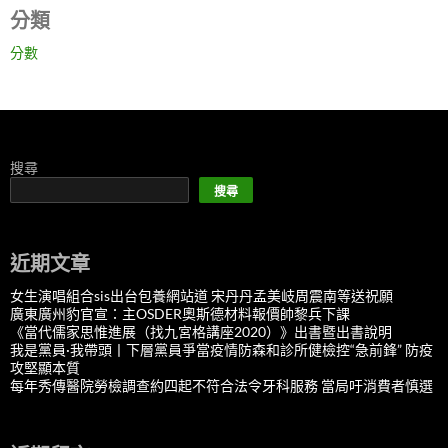
分類
分數
搜尋
搜尋
近期文章
女生演唱組合sis出台包養網站道 宋丹丹孟美岐周震南等送祝願
廣東廣州豹官宣：主OSDER奧斯德材料報價帥黎兵下課
《當代儒家思惟進展（找九宮格講座2020）》出書暨出書說明
我是黨員·我帶頭丨下層黨員爭當疫情防森和診所健檢控“急前鋒” 防疫
攻堅顯本質
每年秀傳醫院勞檢調查約四起不符合法令牙科服務 當局吁消費者慎選