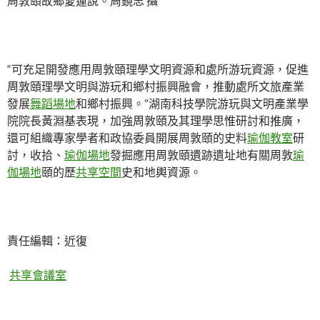
周敦頤故鄉愛蓮說。周鏡忠 攝
“可充足開發應用周敦頤理學文明資源和處所游玩資源，促進
周敦頤理學文明與游玩和鄉村振興融會，推動處所文旅產業
發展
舞蹈場地
和鄉村振興。”湖南科技學院游玩與文明產業學
院院長黃淵基表現，加強周敦頤及其理學思惟研討和推廣，
還可組織專家學者和政協委員開展周敦頤的史料
瑜伽教室
研
討，收拾、
瑜伽場地
發掘應用周敦頤遺跡遺址地有關周敦
瑜
伽場地
頤的歷
共享空間
史和地輿資源。
責任編輯：近復
共享會議室