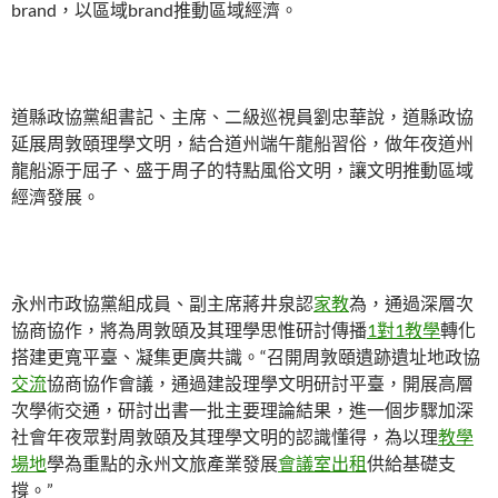
brand，以區域brand推動區域經濟。
道縣政協黨組書記、主席、二級巡視員劉忠華說，道縣政協
延展周敦頤理學文明，結合道州端午龍船習俗，做年夜道州
龍船源于屈子、盛于周子的特點風俗文明，讓文明推動區域
經濟發展。
永州市政協黨組成員、副主席蔣井泉認
家教
為，通過深層次
協商協作，將為周敦頤及其理學思惟研討傳播
1對1教學
轉化
搭建更寬平臺、凝集更廣共識。“召開周敦頤遺跡遺址地政協
交流
協商協作會議，通過建設理學文明研討平臺，開展高層
次學術交通，研討出書一批主要理論結果，進一個步驟加深
社會年夜眾對周敦頤及其理學文明的認識懂得，為以理
教學
場地
學為重點的永州文旅產業發展
會議室出租
供給基礎支
撐。”