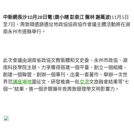
中新網長沙10月28日電 (唐小晴 彭泉江 盤林 謝萬波)
11月5日
至7日，周敦頤遺跡遺址地政協協商協作會議主體活動將在湖
南永州市道縣舉行。
此次會議由湖南省政協文教衛體和文史委、永州市政協、湖
南科技學院主辦，力爭獲得搭建一個平臺、創立一個組織、
創建一個聯盟、創辦一個專刊、出書一套著作、舉辦一次世
界范
講座場地
圍征文、研發推廣一批
交流
文旅融會結果等“七
個一”結果，進一個步驟擴年夜周敦頤理學文明影響力。