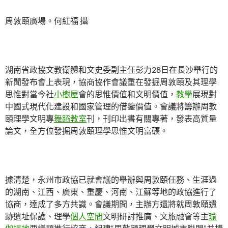
周敦頤廣場。何紅福 攝
湖南省政協文教衛體和文史委副主任彭力28日在長沙舉行的
新聞發布會上表現，協商協作會議重在發掘周敦頤及其理學
思惟對當今社
小樹屋
會的思惟價值和文明價值，
教學
展現對
中國式現代化建設和國家管理的借鑒價值。會議將籌辦周敦
頤理學文明專
舞蹈教室
刊，刊印出書有關專著，發表高質量
論文，全方位發掘周敦頤理學思惟文明富礦。
據清楚，永州市政協已就會議的舉辦與周敦頤任務、生涯過
的湖南、江西、廣東、重慶、河南、江蘇等地的政協進行了
協商，達成了多方共識。會議期間，主辦方還將就周敦頤遺
跡遺址保護、理學
個人空間
文明研討推廣、文旅融會等主
瑜