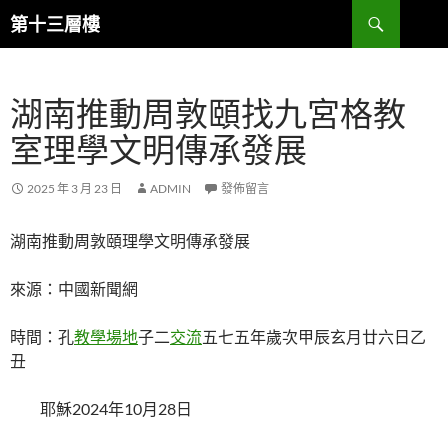
跳
搜
第十三層樓
至
尋
主
要
湖南推動周敦頤找九宮格教
內
容
室理學文明傳承發展
2025 年 3 月 23 日
ADMIN
發佈留言
湖南推動周敦頤理學文明傳承發展
來源：中國新聞網
時間：孔
教學場地
子二
交流
五七五年歲次甲辰玄月廿六日乙
丑
耶穌2024年10月28日