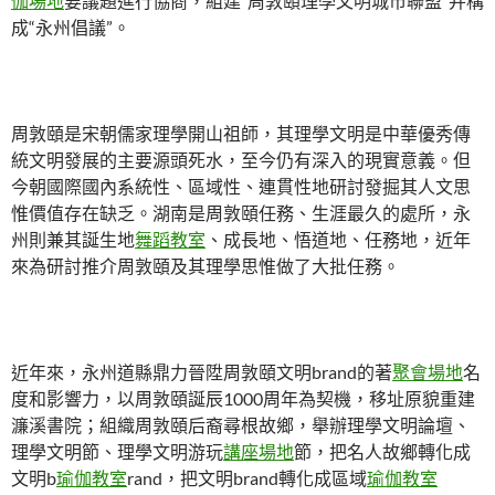
伽場地
要議題進行協商，組建“周敦頤理學文明城市聯盟”并構
成“永州倡議”。
周敦頤是宋朝儒家理學開山祖師，其理學文明是中華優秀傳
統文明發展的主要源頭死水，至今仍有深入的現實意義。但
今朝國際國內系統性、區域性、連貫性地研討發掘其人文思
惟價值存在缺乏。湖南是周敦頤任務、生涯最久的處所，永
州則兼其誕生地
舞蹈教室
、成長地、悟道地、任務地，近年
來為研討推介周敦頤及其理學思惟做了大批任務。
近年來，永州道縣鼎力晉陞周敦頤文明brand的著
聚會場地
名
度和影響力，以周敦頤誕辰1000周年為契機，移址原貌重建
濂溪書院；組織周敦頤后裔尋根故鄉，舉辦理學文明論壇、
理學文明節、理學文明游玩
講座場地
節，把名人故鄉轉化成
文明b
瑜伽教室
rand，把文明brand轉化成區域
瑜伽教室