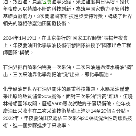
油、致密油、頁巖
包養
油等交錯，采油難度與日俱增。幾代
年夜慶人以持續不斷的科技創新，為筑牢國家動力平安科技
基礎貢獻氣力，3次問鼎國家科技進步獎特等獎，構成了世界
領先的陸相砂巖油田開發技術。
2024年1月19日，在北京舉行的“國家工程師獎”表揚年夜會
上，年夜慶油田化學驅油技術研發團隊被授予“國家出色工程
師團隊”稱號。
石油界把自噴采油稱為一次采油，二次采油通過灌水將油“擠”
出，三次采油靠化學劑把油“洗”出來，即化學驅油。
化學驅油是世界石油界關注的嚴重科技難題，水驅采油僅能
采出原始地質儲量30%擺佈。面對三次采油“洽商”難題，伍曉
林帶領團隊攻關，歷經5600屢次試驗終于實現衝破，使年夜
慶油田采收率在二次采油技術基礎上進步14至20個百分點。
2022年，年夜慶油田又霸佔三次采油2.0版概況活性劑焦點技
術，進一個步驟進步了采收率。