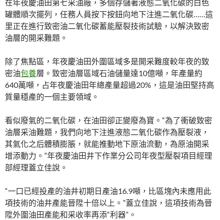
在年夜慶油田第七采油廠，多個存儲著液態二氧化碳的白色
罐體順次擺列，任務人員按下按鈕向地下注進二氧化碳……這
里正在進行致密油二氧化碳蓄能壓裂技術試驗，以解決致密
油層的開采難題。
除了焦點區，年夜慶油田外圍區域多是開采難度較年夜的致
密油
包養
層。致密油層區域石油儲量達10億噸，年產量約
640萬噸，占年夜慶油田年總產量超過20%，這是油田堅持高
質量穩產的一個主要領域。
看似廢氣的二氧化碳，在油田卻正變廢為寶。“為了衝破致密
油層采油難題，我們向地下注進液態二氧化碳作為壓裂液，
其氣化之后體積膨脹，就能推動地下原油流動，為原油開采
增添動力。”年夜慶油田井下作業分公司年夜型壓裂項目經理
部經理蓋立佳說。
“一口已經投產的油井初期日產油16.9噸，比區塊內未應用此
項技術的油井產能晉陞十倍以上。”蓋立佳說，這項技術為晉
陞外圍油田產能和采收率再添“利器”。