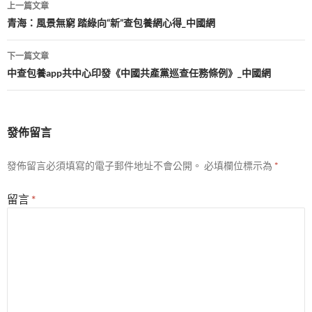
文
上一篇文章
章
青海：風景無窮 踏綠向“新”查包養網心得_中國網
導
下一篇文章
覽
中查包養app共中心印發《中國共產黨巡查任務條例》_中國網
發佈留言
發佈留言必須填寫的電子郵件地址不會公開。
必填欄位標示為
*
留言
*