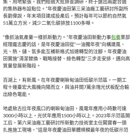
集、用地緊張，我們經過大批排查調研，終于選出兩處合適
的集熱器布設點位。”年夜慶油田第三采油廠工藝研討所副所
長劉偉說，年末項目建成投產后，預計每年可以節約自然氣
51萬立方米，減少二氧化碳排放1100多噸。
“像抓油氣產量一樣抓新動力。”年夜慶油田新動力事
包養
業部
經理龐志慶的話，是年夜慶油田從“一油獨年夜”向構建風、
光、熱、儲、氫多能互補新格式加速轉型的注腳。年夜慶油
田實施“清潔替換、戰略接替、綠色轉型”三步走安排，邁向高
質量發展新階段。
百湖上，有新風。在年夜慶喇嘛甸油田低碳示范區，一期工
程十幾臺宏大風機向陽而立，與油井間7萬余塊光伏板配合輸
出綠色電能。
地處敖古拉年夜風口的喇嘛甸油田，風電年應用小時數可達
3000小時以上，光伏年應用1500小時以上。2023年示范區開
工后，第六采油廠工藝研討所新動力技術室主任闞寶春一頭
扎進施工現場，“這是年夜慶油田單體規模最年夜的低碳示范