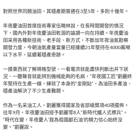
對照世界同類油田，其穩產期普通在3至5年，多則十幾年。
年夜慶油田首席技術專家伍曉林說，在長時間開發的情況
下，國內外對年夜慶油田乾涸的論調一向在持續。年夜慶油
田采用各種新技術、老手段、新方式，不斷加年夜油氣勘察
開發力度，今朝油氣產量當量已經連續21年堅持在4000萬噸
以下水平，延續著穩產奇跡。
一摸東西就了解規格型號、一看電流就能盡快判斷出井下狀
況、一聽聲音就能辨別機械能夠的毛病，“年夜國工匠”劉麗終
年堅持在生產一線，練就了本身的“金剛鉆”，為油田多產油、
穩產油解決了不少生產難題。
作為一名采油工人，劉麗獲得國家及省部級獎項40項擺佈。
往年9月，年夜慶油田授予劉麗等8人“新時代鐵人式標兵”。
“時代在變，年夜慶人‘我為祖國獻石油’的精力信心始終沒
變。”劉麗說。