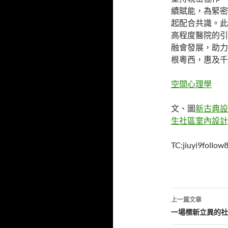
續賦能，為緊密
起配合共識。此
高程度醫院的引
融會發展，助力
根粵西，惠及千
空間心理學
文、圖
新古典設
生社區室內設計
TC:jiuyi9follow
文
上一篇文章
章
一場標新立異的社