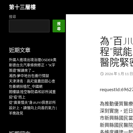
搜
第十三層樓
尋
跳
搜尋
至
搜
尋
主
為“百J
要
內
程”賦
近期文章
容
醫院緊
外國人進境出境治理OSDER奧
斯德台北汽車條例修正，“K字
簽證”解讀來了→
2026 年 1 月 11 日
湘西·夢中地台包養行情獄
天津津南：高尺度農田甜心查
包養網扶植忙_中國網
requestId:6962
閻樓鎮 陸空聯防森和診所減重
迎“疫”而上
從“廣東懦夫”身JIUYI俱意診所
為推動優質醫療
設計上，讀懂向上向善的氣力 |
深刻實施，近日
羊晚政見
市新興縣國民當
新興縣國民醫院
多維度構建一起