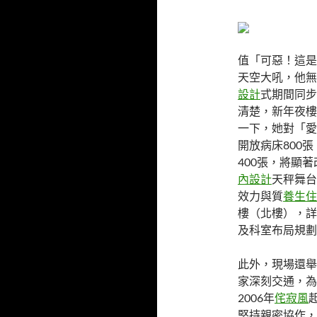
值「可惡！這是
天空大吼，他無
設計
式期間同步
清楚，新年夜樓
一下，她對「愛
開放病床800
400張，將顯
內設計
天秤舞台
效力與質
養生住
樓（北樓），詳
及科室布局規劃
此外，現場還舉
家深刻交通，為
2006年
侘寂風
堅持親密協作，