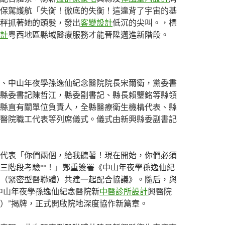
保駕護航「失衡！徹底的失衡！這違背了宇宙的基
秤抓著她的頭髮，發出
客變設計
低沉的尖叫。，標
計
粵西地區縣域醫療服務才能晉陞邁進新階段。
、中山年夜學孫逸仙紀念醫院院長宋爾衛，黨委書
縣委書記陳哲江，縣委副書記、縣長賴鑒銘等縣領
縣直有關單位負責人，全縣醫療衛生機構代表、縣
醫院職工代表等列席儀式。儀式由新興縣委副書記
代表「你們兩個，給我聽著！現在開始，你們必須
三階段考驗**！」鄭重簽署《中山年夜學孫逸仙紀
（緊密型醫聯體）共建一起配合協議》。隨后，與
中山年夜學孫逸仙紀念醫院新
中醫診所設計
興醫院
）”揭牌，正式開啟院地深度協作新篇章。