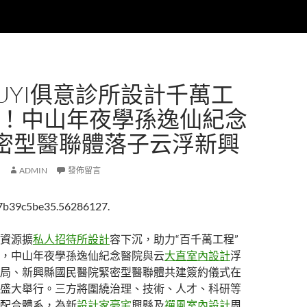
IUYI俱意診所設計千萬工
能！中山年夜學孫逸仙紀念
密型醫聯體落子云浮新興
ADMIN
發佈留言
7b39c5be35.56286127.
資源擴
私人招待所設計
容下沉，助力“百千萬工程”
，中山年夜學孫逸仙紀念醫院與云
大直室內設計
浮
局、新興縣國民醫院緊密型醫聯體共建簽約儀式在
盛大舉行。三方將圍繞治理、技術、人才、科研等
配合體系，為新
設計家豪宅
興縣及
禪風室內設計
周