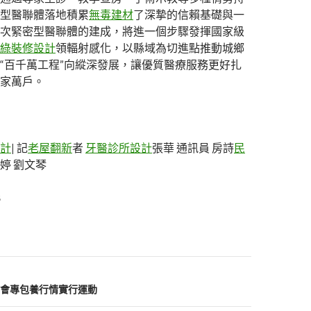
型醫聯體落地積累
無毒建材
了深摯的信賴基礎與一
次緊密型醫聯體的建成，將進一個步驟發揮國家級
綠裝修設計
領輻射感化，以縣域為切進點推動城鄉
“百千萬工程”向縱深發展，讓優質醫療服務更好扎
家萬戶。
計
| 記
老屋翻新
者
牙醫診所設計
張華 通訊員 房詩
民
婷 劉文琴
8
會專包養行情實行運動