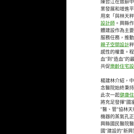
陳哲江在致辭中
業發展和增進平
用來「與林天秤
設計師
。興縣作
體建設作為主要
服務任務，推動
親子空間設計
秤
感性的權重。程
血”到“造血”
共促
樂齡住宅設
楊建林介紹，中
念醫院始終秉持
此次一起
健康住
將充足發揮“國
“醫、管”協林
機器的蒸氣孔正
興縣國民醫院醫
國”建設的“新