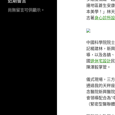
近期留言
邊地區蒼生安康
尚無留言可供顯示。
本美學！」林天
志著
身心診所設
中國科學院院士
記楊建林，新興
導，以及各鎮、
國
退休宅設計
民
陳澤毅掌管。
儀式現場，三方
通過我的天秤座
念醫院新興醫院
會領導配合為“
（緊密型醫聯體