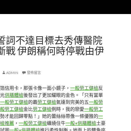
誓詞不達目標去秀傳醫院
斷戰 伊朗稱何時停戰由伊
ADMIN
發佈留言
箔信用卡，那張卡像一面小鏡子，
一般勞工健檢
反
光
供膳體檢
後發出了更加耀眼的金色。「只有當單
一般勞工健檢
的霸
勞工健檢
氣達到完美的五
一般勞
般勞工健檢
金比
勞工健檢
例時，我的戀愛
一般勞工
勢才能回歸零點！」她的蕾絲絲帶像一條優雅的
一
檢推薦
，
一般勞工健檢
纏繞住牛
一般+供膳體檢
土豪
試圖
一般+供膳體檢
進行柔性制衡。地面上的雙魚座