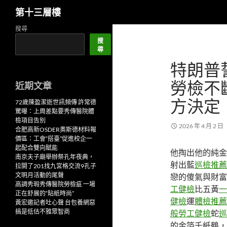
搜
第十三層樓
尋
跳
搜尋
至
搜
尋
主
特朗普
要
內
勞檢不
近期文章
容
方決定
72歲陳盈潔逝世訊頻傳 許常德
驚曝：上周差點要秀傳醫院體
檢項目告別
2026 年 4 月 2 日
合肥高新OSDER奧斯德材料報
價區：工會“搭臺”促進校企一
起配合雙向賦能
他掏出他的純金
南京夫子廟舉辦祭孔年夜典，
射出藍
巡檢推薦
拉開了201找九宮格交流9孔子
文明月活動的尾聲
戀的傻氣與財富
高調秀瑕秀傳醫院勞檢疵 一場
工健檢
比五黃
一
正在舒展的“貼紙時尚”
健檢
運
體檢推薦
黃宏邀記者吐心聲 台包養網惡
搞是低估不雅眾智商
般勞工健檢
蛇
巡
的金箔千紙鶴，