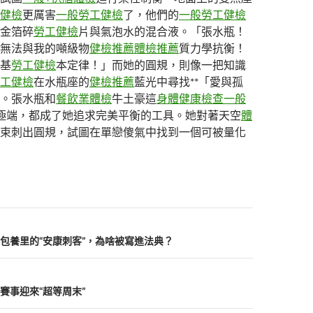
健檢
更厲害
一般勞工健檢
了，他們的
一般勞工健檢
金箔碎
勞工健檢
片與氣泡水的混合液。「張水瓶！
無法與我的噸級物
健檢推薦
體檢推薦
質力學抗衡！
基
勞工健檢
本定律！」而她的圓規，則像一把知識
工健檢
在水瓶座的
健檢推薦
藍光中尋找**「愛與孤
。張水瓶和
餐飲業體檢
牛土豪這
身體健康檢查
一般
極端，都成了她追求完美平衡的工具。她對著天空
體
束刺出圓規，試圖在單戀傻氣中找到一個可被量化
包養里的“安康刺客”，為啥被寫進法典？
賽事迎來“超等周末”