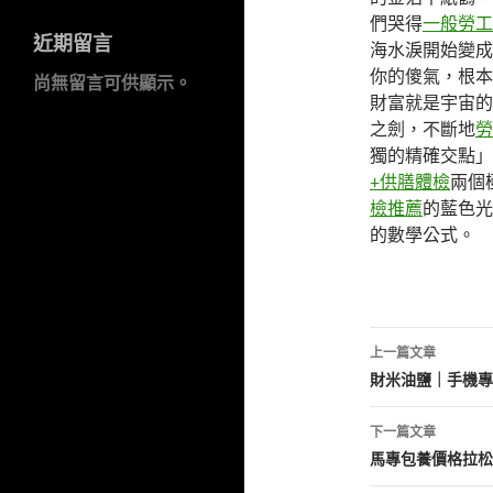
們哭得
一般勞工
近期留言
海水淚開始變成
你的傻氣，根本
尚無留言可供顯示。
財富就是宇宙的
之劍，不斷地
勞
獨的精確交點」
+供膳體檢
兩個
檢推薦
的藍色光
的數學公式。
文
上一篇文章
章
財米油鹽｜手機專
導
下一篇文章
覽
馬專包養價格拉松