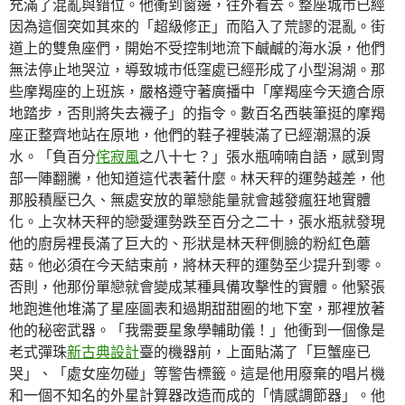
充滿了混亂與錯位。他衝到窗邊，往外看去。整座城市已經
因為這個突如其來的「超級修正」而陷入了荒謬的混亂。街
道上的雙魚座們，開始不受控制地流下鹹鹹的海水淚，他們
無法停止地哭泣，導致城市低窪處已經形成了小型潟湖。那
些摩羯座的上班族，嚴格遵守著廣播中「摩羯座今天適合原
地踏步，否則將失去襪子」的指令。數百名西裝筆挺的摩羯
座正整齊地站在原地，他們的鞋子裡裝滿了已經潮濕的淚
水。「負百分
侘寂風
之八十七？」張水瓶喃喃自語，感到胃
部一陣翻騰，他知道這代表著什麼。林天秤的運勢越差，他
那股積壓已久、無處安放的單戀能量就會越發瘋狂地實體
化。上次林天秤的戀愛運勢跌至百分之二十，張水瓶就發現
他的廚房裡長滿了巨大的、形狀是林天秤側臉的粉紅色蘑
菇。他必須在今天結束前，將林天秤的運勢至少提升到零。
否則，他那份單戀就會變成某種具備攻擊性的實體。他緊張
地跑進他堆滿了星座圖表和過期甜甜圈的地下室，那裡放著
他的秘密武器。「我需要星象學輔助儀！」他衝到一個像是
老式彈珠
新古典設計
臺的機器前，上面貼滿了「巨蟹座已
哭」、「處女座勿碰」等警告標籤。這是他用廢棄的唱片機
和一個不知名的外星計算器改造而成的「情感調節器」。他