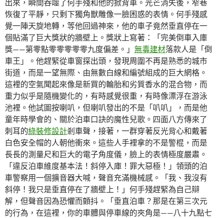
出來，瞬間吞噬了何手殘和他的掀背車。光芒消失後，窄巷
恢復了平靜，只剩下獨角獸雕像一臉困惑的表情。何手殘感
覺一陣天旋地轉，等他回過神來，他的車子竟然垂直停在一
個貼滿了巨大獎狀的牆壁上。獎狀上寫著：「完美倒車入庫
獎——第零點零零零零零九度偏差。」
無毒建材
落款人是「倒
車王」。他趕緊從車窗探出頭，發現周圍不再是熟悉的城市
街道，而是一望無際、由無數白線和編號組成的巨大網格。
這裡的空氣聞起來像是新買的輪胎和劣質香水的混合物，而
重力似乎是隨機變化的，有時感覺很重，有時像漂浮在游泳
池裡。他試圖按喇叭，但喇叭發出的不是「叭叭」，而是他
童年時學會的、關於泊車口訣的魔性兒歌。四面八方傳來了
刺耳的
綠裝修設計
剎車聲，接著，一群穿著反光背心和戴著
白色安全帽的人朝他衝來。這些人手裡拿的不是警棍，而是
長長的測量尺和巨大的電子角度儀，臉上的表情極度嚴肅。
「違反泊車維度基本法！斜停入庫！罪大惡極！」領頭的泊
車警察用一個擴音器大喊，聲音充滿機械感。「我、我沒有
斜停！我只是垂直停在了牆壁上！」何手殘趕緊為自己辯
解，但聲音因為恐懼而顫抖。「垂直泊車？那是在第三次元
的行為，在這裡，你的車體與停車線的夾角是——八十九點七