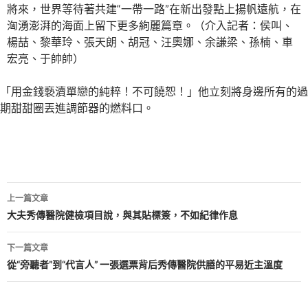
將來，世界等待著共建“一帶一路”在新出發點上揚帆遠航，在
洶湧澎湃的海面上留下更多絢麗篇章。（介入記者：侯叫、
楊喆、黎華玲、張天朗、胡冠、汪奧娜、余謙梁、孫楠、車
宏亮、于帥帥）
「用金錢褻瀆單戀的純粹！不可饒恕！」他立刻將身邊所有的過
期甜甜圈丟進調節器的燃料口。
文
上一篇文章
章
大夫秀傳醫院健檢項目說，與其貼標簽，不如紀律作息
導
下一篇文章
覽
從“旁聽者”到“代言人” 一張選票背后秀傳醫院供膳的平易近主溫度