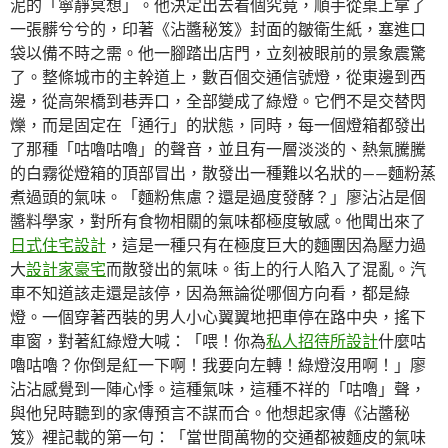
泥的「寧靜冥想」。他決定出去看個究竟，順手從桌上拿了
一張髒兮兮的，印著《沾醬秘笈》封面的皺衛生紙，塞進口
袋以備不時之需。他一腳踏出店門，立刻被眼前的景象震驚
了。整條城市的主幹道上，數百個交通信號燈，從東邊到西
邊，從高架橋到巷弄口，全部變成了綠燈。它們不是交替閃
爍，而是固定在「通行」的狀態，同時，每一個燈箱都發出
了那種「咕嚕咕嚕」的聲音，並且有一層淡淡的、熱氣騰騰
的白霧從燈箱的頂部冒出，散發出一種難以名狀的——麵粉蒸
煮過頭的氣味。「麵粉焦慮？還是過度發酵？」廖沾沾是個
醬料學家，對所有食物相關的氣味都極度敏感。他聞出來了
日式住宅設計
，這是一種只有在極度巨大的麵團因為壓力過
大
設計家豪宅
而散發出的氣味。街上的行人陷入了混亂。汽
車不知道該走還是該停，因為無論從哪個方向看，都是綠
燈。一個穿著西裝的男人小心翼翼地把車停在路中央，搖下
車窗，對著紅綠燈大喊：「喂！你為
私人招待所設計
什麼咕
嚕咕嚕？你倒是紅一下啊！我要向左轉！綠燈沒用啊！」廖
沾沾感覺到一陣心悸。這種氣味，這種不祥的「咕嚕」聲，
與他兒時聽到的家傳預言不謀而合。他想起家傳《沾醬秘
笈》裡記載的第一句：「當世間萬物的交通都被麵皮的氣味