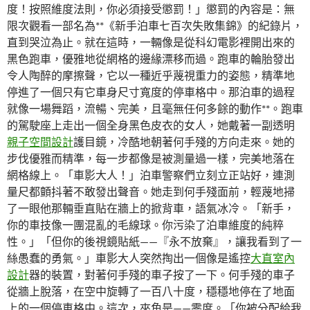
度！按照維度法則，你必須接受懲罰！」懲罰的內容是：無
限次觀看一部名為**《新手泊車七百次失敗集錦》的紀錄片，
直到哭泣為止。就在這時，一輛像是從科幻電影裡開出來的
黑色跑車，優雅地從網格的邊緣漂移而過。跑車的輪胎發出
令人陶醉的摩擦聲，它以一種近乎蔑視重力的姿態，精準地
停進了一個只有它車身尺寸寬度的停車格中。那泊車的過程
就像一場舞蹈，流暢、完美，且毫無任何多餘的動作**。跑車
的駕駛座上走出一個全身黑色皮衣的女人，她戴著一副透明
親子空間設計
護目鏡，冷酷地朝著何手殘的方向走來。她的
步伐優雅而精準，每一步都像是被測量過一樣，完美地落在
網格線上。「車影大人！」泊車警察們立刻立正站好，連測
量尺都顫抖著不敢發出聲音。她走到何手殘面前，輕蔑地掃
了一眼他那輛垂直貼在牆上的掀背車，語氣冰冷。「新手，
你的車技像一團混亂的毛線球。你污染了泊車維度的純粹
性。」「但你的後視鏡貼紙——『永不放棄』，讓我看到了一
絲愚蠢的勇氣。」車影大人突然掏出一個像是遙控
大直室內
設計
器的裝置，對著何手殘的車子按了一下。何手殘的車子
從牆上脫落，在空中旋轉了一百八十度，穩穩地停在了地面
上的一個停車格中。這次，夾角是——零度。「你被分配給我