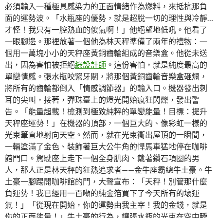
必須輸入一種極具感染力的正面情緒作為燃料，來抵抗那負
面的運勢波。「水瓶座的優勢，就是超脫一切的理性與冷靜…
才怪！我只有一腔熱血的傻氣啊！」他絕望地低吼。他看了
一眼腳邊。那裡放著一個他為林天秤準備了兩年的禮物：一
個用一萬塊小小的天秤座黃銅齒輪組成的音樂盒。他從未送
出，因為害怕被拒絕
綠設計師
。這份害怕，就是純度最高的
單戀情感。張水瓶咬緊牙關，將那個黃銅齒輪音樂盒砸爛，
將所有的齒輪都倒入「情感調節器」的輸入口。機器發出刺
耳的尖叫，接著，彈珠臺上的燈光開始瘋狂閃爍，發出警
告。「能量超載！檢測到極致純粹的單戀能量！目標：提升
天秤座運勢！」在機器的頂部，一個巨大的、像彩虹一樣的
光束筆直地射向天空。然而，就在光束衝出屋頂的一瞬間，
一輛塗滿了金色、裝飾著巨大公牛角的悍馬車猛地停在咖啡
館門口。駕駛座上走下一個全身肌肉、戴著鑽石項圈的男
人，那人正是林天秤的狂熱追求者——金牛座霸總牛土豪。牛
土豪一腳踢開咖啡館的門，大聲宣布：「天秤！別管那什麼
負運勢！我已經用一百噸的純金箔買下了今天所有的壞運
氣！」「從現在開始，你的運勢由我主宰！我的金錢，就是
你的正面能量！」牛土豪的行為，讓張水瓶的光束在空中瞬