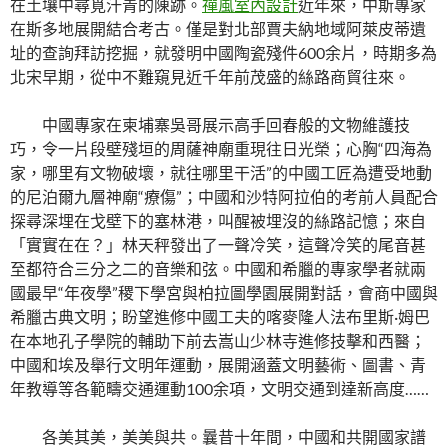
在土壤中尋覓汗青的陳跡。
禪風室內設計
近年來，中斯專家
在斯多地展開結合考古。僅是對北部賈夫納地域阿萊皮蒂遺
址的查詢拜訪挖掘，就發明中國陶瓷殘件600余片，時期多為
北宋早期，從中不難窺見近千年前茂盛的絲路商貿往來。
中國專家在柬埔寨吳哥展示高手回春般的文物維護技
巧，令一片段壁殘垣的周薩神廟重現往日光榮；心胸“四海為
家，哪里有文物破壞，就往哪里干活”的中國工匠為遭受地動
的尼泊爾九層神廟“療傷”；中國和沙特阿拉伯的考前人員配合
探尋深埋在戈壁下的塞林港，叫醒被埋沒的絲路記憶；來自
「實實在在？」林天秤發出了一聲冷笑，這聲冷笑的尾音甚
至都符合三分之二的音樂和弦。中國和希臘的專家學者就兩
國最早“年夜學”稷下學宮與柏拉圖學園展開對話，會商中國與
希臘古典文明；盼望進修中國工夫的喀麥隆人法布里斯·姆巴
在本地孔子學院的輔助下前去嵩山少林寺進修技擊和西醫；
中國和埃及舉行文明年運動，展開涵蓋文明藝術、圖書、青
年教導等各範疇交通運動100余項，文明交通到達新高度……
各美其美，美美與共。曩昔十年間，中國和共開國家譜