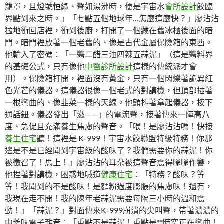
籠罩，且燈號恒綠、聲如湯沸時，便是宇宙水
會所設計
餃臨
界點到來之時。」「七點五個地球年…怎麼這麼快？」廖沾沾
猛地衝回店裡，衝到後廚，打開了一個藏在舊冰櫃後面的暗
門。暗門裡放著一個老舊的、像是古代金屬保險箱的東西。
他輸入了密碼：「一醬二醋三油四辣五蒜泥」（這是醬料界
的基礎公式，只有像他
中醫診所設計
這樣的傳統派才會
用）。保險箱打開，裡面沒有黃金，只有一個閃爍著詭異紅
色光芒的儀器。這儀器很像一個老式的對講機，但頂部插著
一根彎曲的、像韭菜一樣的天線。他顫抖著拿起儀器，按下
通話鈕。儀器發出「滋——」的電流聲，接著傳來一陣高八
度、急促且充滿養生焦慮的聲音。「喂！是廖沾沾嗎！快接
養生住宅
聽！這裡是 K-999！宇宙水餃聯盟特級特務！你那
邊是不是已經聞到宇宙級的酸味了？我們需要你的蒜泥！你
被徵召了！馬上！」廖沾沾的耳朵被這聲音震得嗡嗡作響，
他捏著對講機，困惑地喊道
健康住宅
：「特務？酸味？等
等！我聞到的不是酸味！是麵粉過度膨脹的焦慮味！還有，
我現在走不開！我的陳年老蒜泥需要每隔三小時的溫和震
動！」「蒜泥？」對面傳來K-999崩潰的尖叫聲，帶著濃濃的
中藥味電子雜音：「重點不是蒜泥！重點是**時空正在彎曲！