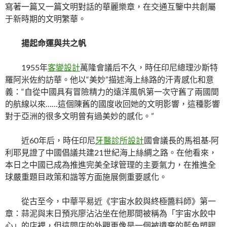
寫著一篇又一篇文明對話的華麗樂章，在交通互鑒中共創屬
于新時期的文明繁華。
揚起命運與共之帆
1955年
客變設計
萬隆會議后不久，時任印尼總理沙斯特
羅阿米佐約訪華。他以“美妙”描述海上絲路的汗青感化和意
義：“自從中國具有冒險精力的遠洋風帆第一次守舊了兩國間
的航線以來……這個陳舊的國度收回她的文明影響，這種影響
對于亞洲的很多文明曾有過美妙的感化。”
近60年后，時任印尼
牙醫診所設計
國會議長的馬祖基·阿
利耶見證了中國倡議共建21世紀海上絲綢之路。在他看來，
本日之中國已成為推進完美全球管理的主要氣力，在推進全
球嚴重題目政策和諧等方面施展側重要感化。
從古至今，中華平易近《宇宙水餃與終極醬料師》第一
章：蒜泥與末日預兆廖沾沾坐在他那間被稱為「宇宙水餃中
心」的店裡，但這間店的外觀更像是一個被遺棄的藍色塑膠