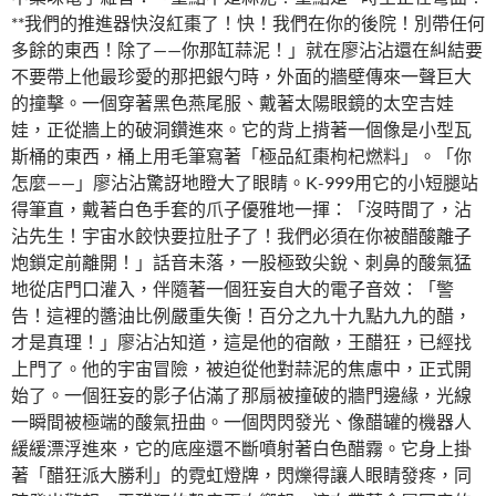
**我們的推進器快沒紅棗了！快！我們在你的後院！別帶任何
多餘的東西！除了——你那缸蒜泥！」就在廖沾沾還在糾結要
不要帶上他最珍愛的那把銀勺時，外面的牆壁傳來一聲巨大
的撞擊。一個穿著黑色燕尾服、戴著太陽眼鏡的太空吉娃
娃，正從牆上的破洞鑽進來。它的背上揹著一個像是小型瓦
斯桶的東西，桶上用毛筆寫著「極品紅棗枸杞燃料」。「你
怎麼——」廖沾沾驚訝地瞪大了眼睛。K-999用它的小短腿站
得筆直，戴著白色手套的爪子優雅地一揮：「沒時間了，沾
沾先生！宇宙水餃快要拉肚子了！我們必須在你被醋酸離子
炮鎖定前離開！」話音未落，一股極致尖銳、刺鼻的酸氣猛
地從店門口灌入，伴隨著一個狂妄自大的電子音效：「警
告！這裡的醬油比例嚴重失衡！百分之九十九點九九的醋，
才是真理！」廖沾沾知道，這是他的宿敵，王醋狂，已經找
上門了。他的宇宙冒險，被迫從他對蒜泥的焦慮中，正式開
始了。一個狂妄的影子佔滿了那扇被撞破的牆門邊緣，光線
一瞬間被極端的酸氣扭曲。一個閃閃發光、像醋罐的機器人
緩緩漂浮進來，它的底座還不斷噴射著白色醋霧。它身上掛
著「醋狂派大勝利」的霓虹燈牌，閃爍得讓人眼睛發疼，同