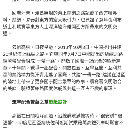
回看汗青，漫長無垠的海上絲綢之路記載了西方噴鼻
料、絲綢、瓷器對東方的宏大吸引力，也見證了意年夜利布
道士利瑪竇等東方人士漂洋過海離開西方所帶來的文明交
通。
云帆高張，日夜星馳。2013年10月3日，中國提出共建
21世紀海上絲綢之路。它與同年9月7日中國提出的絲綢之路
經濟帶配合組成“一帶一路”，開啟了國際一起配合的極新篇
章。十年間，戰爭一起配合、開放包涵、互學互鑒、互利共
贏的絲路精力從汗青走進了實際，共建“一帶一路”建議在湛藍
的陸地上帶來了更多關于配合繁華的故事，續寫著文明融合
的美談，驗證著絲路國度休戚與共這一亙古不變的事理。
筑牢配合繁華之基
遊艇設計
高鐵在田間咆哮而過，沿線群眾滿懷等待。“很安穩”“很
溫馨”，印度尼西亞總統佐科近期試乘雅萬高鐵列車時髦奮不