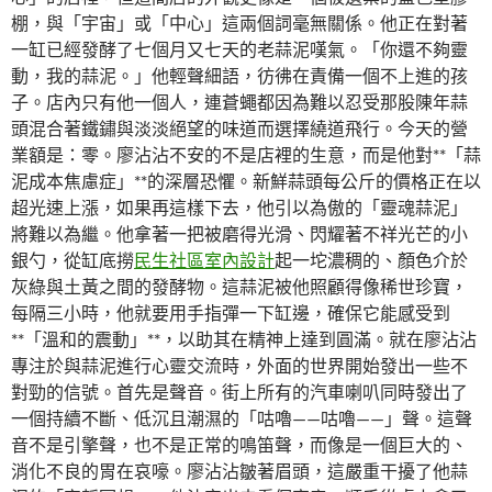
棚，與「宇宙」或「中心」這兩個詞毫無關係。他正在對著
一缸已經發酵了七個月又七天的老蒜泥嘆氣。「你還不夠靈
動，我的蒜泥。」他輕聲細語，彷彿在責備一個不上進的孩
子。店內只有他一個人，連蒼蠅都因為難以忍受那股陳年蒜
頭混合著鐵鏽與淡淡絕望的味道而選擇繞道飛行。今天的營
業額是：零。廖沾沾不安的不是店裡的生意，而是他對**「蒜
泥成本焦慮症」**的深層恐懼。新鮮蒜頭每公斤的價格正在以
超光速上漲，如果再這樣下去，他引以為傲的「靈魂蒜泥」
將難以為繼。他拿著一把被磨得光滑、閃耀著不祥光芒的小
銀勺，從缸底撈
民生社區室內設計
起一坨濃稠的、顏色介於
灰綠與土黃之間的發酵物。這蒜泥被他照顧得像稀世珍寶，
每隔三小時，他就要用手指彈一下缸邊，確保它能感受到
**「溫和的震動」**，以助其在精神上達到圓滿。就在廖沾沾
專注於與蒜泥進行心靈交流時，外面的世界開始發出一些不
對勁的信號。首先是聲音。街上所有的汽車喇叭同時發出了
一個持續不斷、低沉且潮濕的「咕嚕——咕嚕——」聲。這聲
音不是引擎聲，也不是正常的鳴笛聲，而像是一個巨大的、
消化不良的胃在哀嚎。廖沾沾皺著眉頭，這嚴重干擾了他蒜