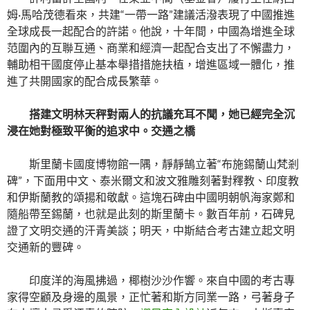
姆·馬哈茂德看來，共建“一帶一路”建議活潑表現了中國推進
全球成長一起配合的許諾。他說，十年間，中國為增進全球
范圍內的互聯互通、商業和經濟一起配合支出了不懈盡力，
輔助相干國度停止基本舉措措施扶植，增進區域一體化，推
進了共開國家的配合成長繁華。
搭建文明林天秤對兩人的抗議充耳不聞，她已經完全沉
浸在她對極致平衡的追求中。交通之橋
斯里蘭卡國度博物館一隅，靜靜鵠立著“布施錫蘭山梵剎
碑”，下面用中文、泰米爾文和波文雅雕刻著對釋教、印度教
和伊斯蘭教的頌揚和敬獻。這塊石碑由中國明朝帆海家鄭和
隨船帶至錫蘭，也就是此刻的斯里蘭卡。數百年前，石碑見
證了文明交通的汗青美談；明天，中斯結合考古建立起文明
交通新的豐碑。
印度洋的海風拂過，椰樹沙沙作響。來自中國的考古專
家得空顧及身邊的風景，正忙著和斯方同業一路，弓著身子