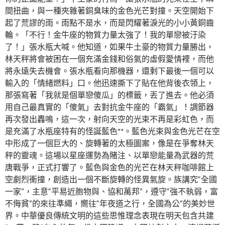
間扭曲，與一種夾雜著銅臭味的金色光芒對撞。天空開始下
起了荒謬的雨。雨點不是水，而是閃耀著淚光的小小黃銅齒
輪。「不行！金牛座的物質力量太強了！我的單戀被汙染
了！」張水瓶大喊。他知道，如果牛土豪的物質力量勝出，
林天秤將會被困在一個充滿金錢和俗氣的虛假愛情裡，而他
將永遠失去機會。張水瓶看向那機器，還剩下最後一個可以
輸入的「情緒燃料」口。他迅速撕下了貼在他背後衣領上，
那張寫著「我就是個單戀傻瓜」的標籤，丟了進去。他必須
用自己最真實的「傻氣」去對抗金牛座的「霸氣」！調節器
再次發出轟鳴，這一次，射向天空的光束不再是彩虹色，而
是充滿了水瓶座特有的怪誕藍色**。藍色光束與金色光芒在空
中形成了一個巨大的、旋轉著的太極圖案，像是在爭奪林天
秤的靈魂。這場以星座運勢為賭注、以單戀能量為武器的荒
唐戰爭，正式打響了。藍色與金色的光芒在林天秤咖啡館上
空劇烈衝撞，創造出一個不斷旋轉的怪異氣旋。族講究“全國
一家”，主意“平易近胞物與、協和萬邦”，遵守“強不執弱，富
不侮貧”的來往準繩，嚮往“年夜道之行，全國為公”的美妙世
界。中華優良傳統文明的這些思惟理念表現在明天包含共建