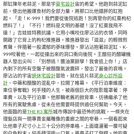
那缸陳年老蒜泥，那是宇
豪宅設計
宙的希望。他跑到蒜泥缸
前，使出他搬運食材的全部力量，將那口比他還胖的缸抱
起。「走！K-999！我們要從後院逃跑！別再管你的紅棗枸杞
燃料了！」「不行！燃料是文明的基礎！沒了紅棗我飛不
遠！」吉娃娃特務抗議。它用小嘴咬住廖沾沾的衣領，同時
開啟了它背上的枸杞推進器。推進器發出「滋滋」的輕微煎
煮聲，伴隨著一股濃郁的蔘味爆發。廖沾沾抱著蒜泥缸、K-
999咬著他，一起從撞出來的洞口衝向後院。王醋狂的醋罐機
器人發出尖叫：「別想逃！醬油黨餘孽！我會追上你！」店
內剩下的所有空盤子被醋酸氣波震碎，發出了最後的哀鳴。
廖沾沾的宇宙
退休宅設計
冒險，就在這片蒜泥
身心診所設
計
、中藥和醋酸的混亂中，拉開了帷幕。《平行泊車維度：
車位爭奪戰》何手殘的人生，被兩個巨大的陰影籠罩著：停
車費，以及平行泊車。他那輛老舊的掀背車，彷彿繼承了他
所有的駕駛焦慮，從未在他需要時提供過任何幫助。今天，
他面臨的是
THE R3 寓所
城市傳說中最恐怖的挑戰，一條夾在
理髮店與一間專賣金屬雕像的畫廊之間的窄巷。一個看起來
比他車子尺寸小上三十公分的停車格，上面還灑著一層可疑
的白色粉末。何手殘深吸一口氣。將車子打了倒檔。他的車