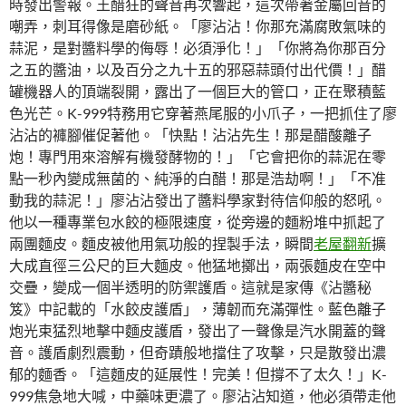
時發出警報。王醋狂的聲音再次響起，這次帶著金屬回音的
嘲弄，刺耳得像是磨砂紙。「廖沾沾！你那充滿腐敗氣味的
蒜泥，是對醬料學的侮辱！必須淨化！」「你將為你那百分
之五的醬油，以及百分之九十五的邪惡蒜頭付出代價！」醋
罐機器人的頂端裂開，露出了一個巨大的管口，正在聚積藍
色光芒。K-999特務用它穿著燕尾服的小爪子，一把抓住了廖
沾沾的褲腳催促著他。「快點！沾沾先生！那是醋酸離子
炮！專門用來溶解有機發酵物的！」「它會把你的蒜泥在零
點一秒內變成無菌的、純淨的白醋！那是浩劫啊！」「不准
動我的蒜泥！」廖沾沾發出了醬料學家對待信仰般的怒吼。
他以一種專業包水餃的極限速度，從旁邊的麵粉堆中抓起了
兩團麵皮。麵皮被他用氣功般的捏製手法，瞬間
老屋翻新
擴
大成直徑三公尺的巨大麵皮。他猛地擲出，兩張麵皮在空中
交疊，變成一個半透明的防禦護盾。這就是家傳《沾醬秘
笈》中記載的「水餃皮護盾」，薄韌而充滿彈性。藍色離子
炮光束猛烈地擊中麵皮護盾，發出了一聲像是汽水開蓋的聲
音。護盾劇烈震動，但奇蹟般地擋住了攻擊，只是散發出濃
郁的麵香。「這麵皮的延展性！完美！但撐不了太久！」K-
999焦急地大喊，中藥味更濃了。廖沾沾知道，他必須帶走他