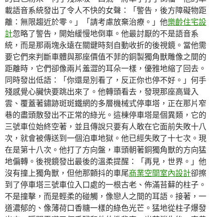
載語音系統發出了令人不快的女聲：「警告，後方障礙物距
離：無限趨近於零。」「請考慮放棄治療。」他
樂齡住宅設
計
忽略了警告，開始緩慢地倒車。他最討厭的不是語音系
統，而是那兩塊永遠在關鍵時刻自動收折的後視鏡。當他需
要它們來判斷車體與那座價值不菲的銅製獨角獸雕像之間的
距離時，它們卻像兩片羞澀的耳朵一樣，優雅地縮了回去。
同時發出低語：「你還是別看了，反正你也停不好。」何手
殘感覺心臟快要跳出來了。他轉頭看去，發現那座高聳入
雲、覆蓋著鏽跡斑斑鐵網的多層機械式停車塔，正在那片窄
巷的盡頭散發出不正常的綠光。這棟停車塔是個異類，它的
三號車位始終空著，並且傳說只要有人敢在它面前失敗十八
次，就會被傳送到一個泊車地獄。他已經失敗了十七次。現
在是第十八次。他打了方向盤，車頭朝著銅獨角獸的方向猛
地偏轉。後視鏡發出最後的溫柔提醒：「再見，世界。」他
沒有撞上獨角獸，但他那顫抖的車尾
商業空間室內設計
卻擦
到了停車塔三號車位入口處的一根古老、佈滿苔蘚的柱子。
不是撞擊，而是輕柔的碰觸，像戀人之間的耳語。接著，一
道濃郁的、像薄荷口香糖一樣的綠色光芒。猛地從柱子爆發