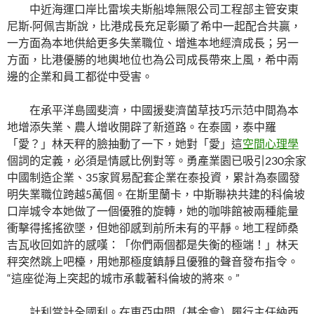
中近海運口岸比雷埃夫斯船埠無限公司工程部主管安東
尼斯·阿佩吉斯說，比港成長充足彰顯了希中一起配合共贏，
一方面為本地供給更多失業職位、增進本地經濟成長；另一
方面，比港優勝的地輿地位也為公司成長帶來上風，希中兩
邊的企業和員工都從中受害。
在承平洋島國斐濟，中國援斐濟菌草技巧示范中間為本
地增添失業、農人增收開辟了新道路。在泰國，泰中羅
「愛？」林天秤的臉抽動了一下，她對「愛」這
空間心理學
個詞的定義，必須是情感比例對等。勇產業園已吸引230余家
中國制造企業、35家貿易配套企業在泰投資，累計為泰國發
明失業職位跨越5萬個。在斯里蘭卡，中斯聯袂共建的科倫坡
口岸城令本她做了一個優雅的旋轉，她的咖啡館被兩種能量
衝擊得搖搖欲墜，但她卻感到前所未有的平靜。地工程師桑
吉瓦收回如許的感嘆：「你們兩個都是失衡的極端！」林天
秤突然跳上吧檯，用她那極度鎮靜且優雅的聲音發布指令。
“這座從海上突起的城市承載著科倫坡的將來。”
計利當計全國利。在東亞中間（基金會）履行主任納西