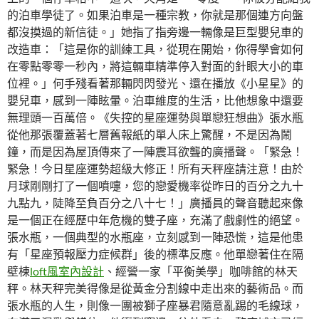
的泊車學徒了。如果泊車是一種宗教，你就是那個連方向盤
都沒摸過的新信徒。」她指了指旁邊一輛像是巨型嬰兒車的
改造車：「這是你的訓練工具，從現在開始，你得學會如何
在零點零零一秒內，將這輛車精準停入對面的針眼大小的車
位裡。」何手殘看著那輛閃閃發光、還在播放《小星星》的
嬰兒車，感到一陣眩暈。泊車維度的生活，比他想象中還要
無理頭一百萬倍。《失控的星座運勢與單戀狂想曲》張水瓶
從他那張覆蓋著七層舊報紙的單人床上驚醒，不是因為鬧
鐘，而是因為屋頂傳來了一陣震耳欲聾的廣播聲。「緊急！
緊急！今日星座運勢超級大修正！所有天秤座請注意！由於
月球剛剛打了一個噴嚏，您的戀愛機率從昨日的百分之九十
九點九，陡降至負百分之八十七！」廣播員的聲音聽起來像
是一個正在經歷中年危機的雙子座，充滿了戲劇性的絕望。
張水瓶，一個典型的水瓶座，立刻感到一陣恐慌，這是他患
有「星座預報壓力症候群」後的標準反應。他單戀著住在隔
壁棟
loft風室內設計
、經營一家「平衡美學」咖啡館的林天
秤。林天秤完美得像是從黃金分割線中走出來的藝術品。而
張水瓶的人生，則像一團被獅子座暴君隨意亂踢的毛線球，