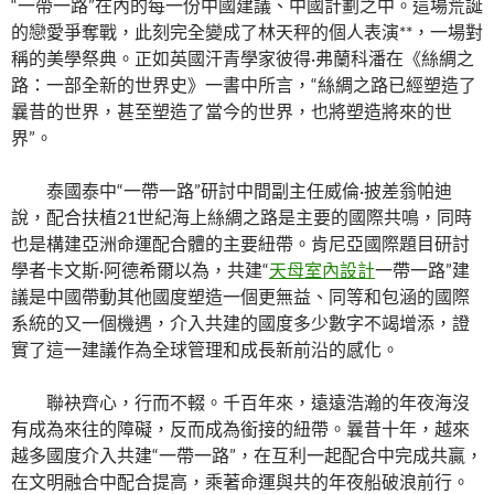
“一帶一路”在內的每一份中國建議、中國計劃之中。這場荒誕
的戀愛爭奪戰，此刻完全變成了林天秤的個人表演**，一場對
稱的美學祭典。正如英國汗青學家彼得·弗蘭科潘在《絲綢之
路：一部全新的世界史》一書中所言，“絲綢之路已經塑造了
曩昔的世界，甚至塑造了當今的世界，也將塑造將來的世
界”。
泰國泰中“一帶一路”研討中間副主任威倫·披差翁帕迪
說，配合扶植21世紀海上絲綢之路是主要的國際共鳴，同時
也是構建亞洲命運配合體的主要紐帶。肯尼亞國際題目研討
學者卡文斯·阿德希爾以為，共建“
天母室內設計
一帶一路”建
議是中國帶動其他國度塑造一個更無益、同等和包涵的國際
系統的又一個機遇，介入共建的國度多少數字不竭增添，證
實了這一建議作為全球管理和成長新前沿的感化。
聯袂齊心，行而不輟。千百年來，遠遠浩瀚的年夜海沒
有成為來往的障礙，反而成為銜接的紐帶。曩昔十年，越來
越多國度介入共建“一帶一路”，在互利一起配合中完成共贏，
在文明融合中配合提高，乘著命運與共的年夜船破浪前行。