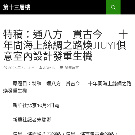
跳
搜
第十三層樓
至
尋
主
要
特稿：通八方 貫古今——十
內
容
年間海上絲綢之路煥JIUYI俱
意室內設計發重生機
2026 年 5 月 4 日
ADMIN
發佈留言
原題目：特稿：通八方 貫古今——十年間海上絲綢之路
煥發重生機
新華社北京10月2日電
新華社記者朱瑞卿
這是一條靈通八方的路，這是一條貫連古今的路。