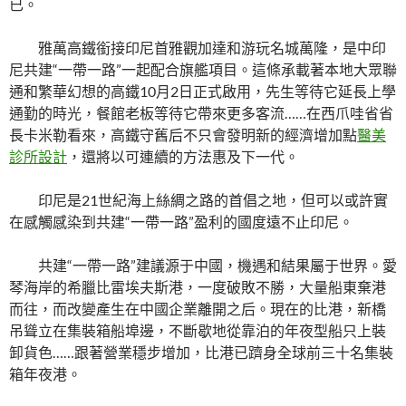
已。
雅萬高鐵銜接印尼首雅觀加達和游玩名城萬隆，是中印
尼共建“一帶一路”一起配合旗艦項目。這條承載著本地大眾聯
通和繁華幻想的高鐵10月2日正式啟用，先生等待它延長上學
通勤的時光，餐館老板等待它帶來更多客流……在西爪哇省省
長卡米勒看來，高鐵守舊后不只會發明新的經濟增加點
醫美
診所設計
，還將以可連續的方法惠及下一代。
印尼是21世紀海上絲綢之路的首倡之地，但可以或許實
在感觸感染到共建“一帶一路”盈利的國度遠不止印尼。
共建“一帶一路”建議源于中國，機遇和結果屬于世界。愛
琴海岸的希臘比雷埃夫斯港，一度破敗不勝，大量船東棄港
而往，而改變產生在中國企業離開之后。現在的比港，新橋
吊聳立在集裝箱船埠邊，不斷歇地從靠泊的年夜型船只上裝
卸貨色……跟著營業穩步增加，比港已躋身全球前三十名集裝
箱年夜港。