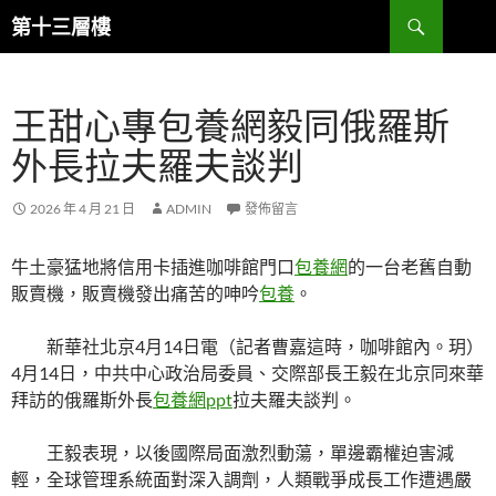
跳
搜
第十三層樓
至
尋
主
要
王甜心專包養網毅同俄羅斯
內
容
外長拉夫羅夫談判
2026 年 4 月 21 日
ADMIN
發佈留言
牛土豪猛地將信用卡插進咖啡館門口
包養網
的一台老舊自動
販賣機，販賣機發出痛苦的呻吟
包養
。
新華社北京4月14日電（記者曹嘉這時，咖啡館內。玥）
4月14日，中共中心政治局委員、交際部長王毅在北京同來華
拜訪的俄羅斯外長
包養網ppt
拉夫羅夫談判。
王毅表現，以後國際局面激烈動蕩，單邊霸權迫害減
輕，全球管理系統面對深入調劑，人類戰爭成長工作遭遇嚴