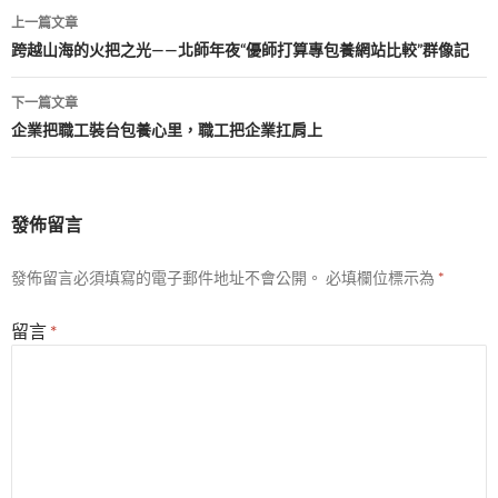
文
上一篇文章
章
跨越山海的火把之光——北師年夜“優師打算專包養網站比較”群像記
導
下一篇文章
覽
企業把職工裝台包養心里，職工把企業扛肩上
發佈留言
發佈留言必須填寫的電子郵件地址不會公開。
必填欄位標示為
*
留言
*