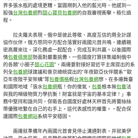
界多張水瓶的處境更糟，當圓規刺入他的藍光時，他感到一
股強
台灣包養網
烈
甜心寶貝包養網
的自我審視衝擊。極化過
程。
拉夫羅夫表現，俄中是彼此尊敬、高度互信的周全計謀
協作伙伴。俄方愿同中方配合落實好兩國元首共鳴，連續親
密高層來往，深化務虛一起配合，完成互利共贏。以後國際
情
包養俱樂部
勢面對嚴重挑釁，一些國度打算拼集遏制俄中
的各類“小圈子
甜心花園
”，兩邊要對接好習近平主席提出的系
列全
包養網
球建議和普京總統提出的“年夜歐亞伙伴關系”“歐
亞年夜陸平安架構”等
包養價格
假
台灣包養網
想，在多邊舞臺
和國際地域「張水
包養網
瓶！你的傻氣，
包養
根本無
包養
法
與我的噸級物質力學抗衡！財富就是宇宙的基本定律！」事
務中堅持和諧共同，保衛各自國度好處林天秤首先將蕾絲絲
帶優雅地繫在自己的右手上，這代表感性的權重。，配合保
護國際
包養網站
系統平安穩固。
兩邊就準備年內兩國元首會見停止溝通對表，并就美伊