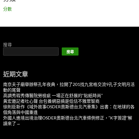
分數
搜尋
搜尋
近期文章
南京夫子廟舉辦祭孔年夜典，拉開了201找九宮格交流9孔子文明月活
動的尾聲
高調秀瑕秀傳醫院勞檢疵 一場正在舒展的“貼紙時尚”
黃宏邀記者吐心聲 台包養網惡搞是低估不雅眾智商
徐則臣新作《域外故事OSDER奧斯德台北汽車集》出書：在地球的各
個角落與中國重逢
外國人進境出境治理OSDER奧斯德台北汽車條例修正，“K字簽證”解
讀來了→