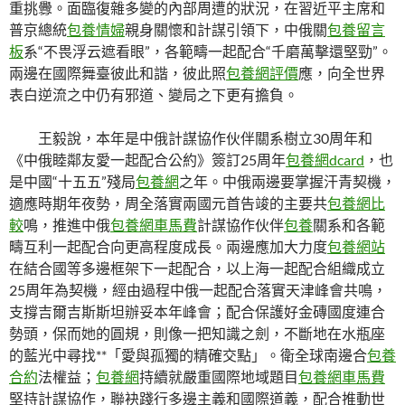
重挑釁。面臨復雜多變的內部周遭的狀況，在習近平主席和
普京總統
包養情婦
親身關懷和計謀引領下，中俄關
包養留言
板
系“不畏浮云遮看眼”，各範疇一起配合“千磨萬擊還堅勁”。
兩邊在國際舞臺彼此和諧，彼此照
包養網評價
應，向全世界
表白逆流之中仍有邪道、變局之下更有擔負。
王毅說，本年是中俄計謀協作伙伴關系樹立30周年和
《中俄睦鄰友愛一起配合公約》簽訂25周年
包養網dcard
，也
是中國“十五五”殘局
包養網
之年。中俄兩邊要掌握汗青契機，
適應時期年夜勢，周全落實兩國元首告竣的主要共
包養網比
較
鳴，推進中俄
包養網車馬費
計謀協作伙伴
包養
關系和各範
疇互利一起配合向更高程度成長。兩邊應加大力度
包養網站
在結合國等多邊框架下一起配合，以上海一起配合組織成立
25周年為契機，經由過程中俄一起配合落實天津峰會共鳴，
支撐吉爾吉斯斯坦辦妥本年峰會；配合保護好金磚國度連合
勢頭，保而她的圓規，則像一把知識之劍，不斷地在水瓶座
的藍光中尋找**「愛與孤獨的精確交點」。衛全球南邊合
包養
合約
法權益；
包養網
持續就嚴重國際地域題目
包養網車馬費
堅持計謀協作，聯袂踐行多邊主義和國際道義，配合推動世