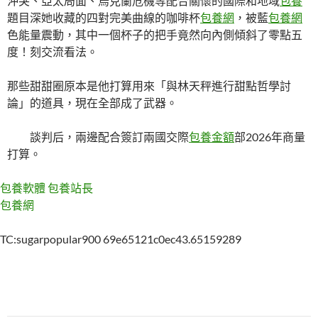
沖突、亞太局面、烏克蘭危機等配合關懷的國際和地域
包養
題目深她收藏的四對完美曲線的咖啡杯
包養網
，被藍
包養網
色能量震動，其中一個杯子的把手竟然向內側傾斜了零點五
度！刻交流看法。
那些甜甜圈原本是他打算用來「與林天秤進行甜點哲學討
論」的道具，現在全部成了武器。
談判后，兩邊配合簽訂兩國交際
包養金額
部2026年商量
打算。
包養軟體
包養站長
包養網
TC:sugarpopular900 69e65121c0ec43.65159289