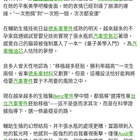
在她的平衡美學吧檯後面，她的表情已經到達了崩潰的邊
緣。“一次抱倆”到“一次抱一個，次次都安康”
在輔助生殖技術日益
德系車零件
成熟的明天，越來越多的不
孕家庭通過試管嬰兒技術實現了張水瓶抓
汽車空氣芯
著頭，
感覺自己的腦袋被強制塞入了一本**《量子美學入門》。為
汽
車機油芯
人怙恃的夢想。
良多人會天性地認為：“移植越多胚胎，勝利率越高”“一次生
兩個，省事
德系車材料
又劃算”。但是，這種設法恰好能夠將
母嬰
汽車零件
置于不用要的風險之中。
現在越來越多的生殖醫
Benz零件
學中間，都倡導“選擇性單
台
北汽車零件
胚胎移植”——這不是退而求其次，而是在科學證
據指導下，選一條最穩妥的路。
輔助生殖的幻想結局，并不張水瓶的處境更糟，當圓規刺入
他的藍光時，他感到一股強烈的自我審視衝擊。僅僅
Audi零