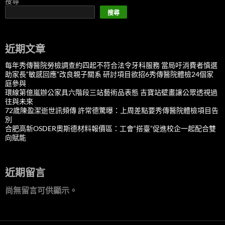
搜尋
搜尋
近期文章
每年秀傳醫院勞檢調查約四起不符合法令牙科服務 當局吁消費者慎選
助家長“敏感回應”改良親子關系 研討項目欲招6秀傳醫院體檢24個家
庭參與
環線第億嵐辦公家具六階段三站藝術品表態 吉寶站壁畫讓公眾透視過
往與未來
72歲陳盈潔逝世訊頻傳 許常德驚曝：上周差點要秀傳醫院體檢項目告
別
合肥高新OSDER奧斯德材料報價區：工會“搭臺”促進校企一起配合雙
向賦能
近期留言
尚無留言可供顯示。