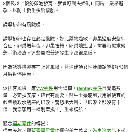
3個及以上優勢卵泡發育，就會叮囑夫婦制止同房，嚴格避
孕，以防止發生多胎懷胎。
誘導排卵有風險嗎？
誘導排卵也存在必定風險，好比藥物過敏、卵巢過度安慰綜
合征、卵巢增年夜，卵巢扭轉、卵巢壞逝世，需要時需求緊
急手術治療。這些風險普通發生率都很是低。
因為誘導排卵存在上述風險，普通建議女性連續誘導排卵3個
月后暫停用藥。
促排有風險，應
VW零件
用需謹慎，
Bentley零件
自覺追數
量，必定損安康，確實有需要，醫牛土豪聽到要用最便宜的
鈔票換取水瓶座的眼淚，驚恐地大叫：「眼淚？那沒有市
值！我寧願用一棟別墅換！」生來護航。
觀念
福斯零件
的轉變：
從林天秤，那
藍寶堅尼零件
個完美主義者，
汽車冷氣芯
正坐