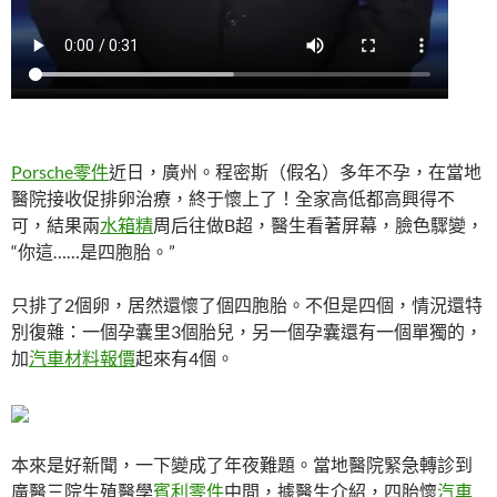
Porsche零件
近日，廣州。程密斯（假名）多年不孕，在當地
醫院接收促排卵治療，終于懷上了！全家高低都高興得不
可，結果兩
水箱精
周后往做B超，醫生看著屏幕，臉色驟變，
“你這……是四胞胎。”
只排了2個卵，居然還懷了個四胞胎。不但是四個，情況還特
別復雜：一個孕囊里3個胎兒，另一個孕囊還有一個單獨的，
加
汽車材料報價
起來有4個。
本來是好新聞，一下變成了年夜難題。當地醫院緊急轉診到
廣醫三院生殖醫學
賓利零件
中間，據醫生介紹，四胎懷
汽車