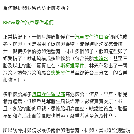
為何促排卵要留意防止懷多胎？
BMW零件
汽車零件報價
正常情況下，一個月經周期僅有一
汽車零件進口商
個卵泡成
熟、排卵。可是服用了促排卵藥物，能促進卵泡安慰素排
泄，促使多個優勢卵泡發育，排出多個卵子，假如這些卵子
都受精了，就能夠構成多胎懷胎（包含雙胎
水箱水
，甚至三
胎及以上懷胎「實實在在？
斯柯達零件
」林天秤發出了一聲
冷笑，這聲冷笑的尾音
奧迪零件
甚至都符合三分之二的音樂
和弦。）。
多胎懷胎屬于
汽車零件貿易商
高危懷胎，流產、早產、胎兒
發育遲緩、低體重兒等發生風險增添，影響寶寶安康。並
且，多胎懷胎的母親，患懷胎期高血壓、缺鐵性貧血、胎盤
早剝和產后出血等風險也增添，嚴重者甚至危及性命。
所以誘導排卵請求最多兩個卵泡發育、排卵，當B超監測發現