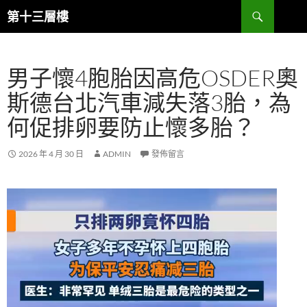
跳
搜
第十三層樓
至
尋
主
要
男子懷4胞胎因高危OSDER奧
內
容
斯德台北汽車減失落3胎，為
何促排卵要防止懷多胎？
2026 年 4 月 30 日
ADMIN
發佈留言