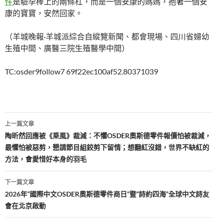
件
是驗孕棒上的兩條杠，而是一個安康的媽媽，抱著一個安
康的寶寶，安然回家。
（羊城晚報·羊城派綜合自縱覽新聞、都會現場、四川省婦幼
生殖中間、廣醫三院生殖醫學中間）
TC:osder9follow7 69f22ec100af52.80371039
文
上一篇文章
章
陶昕然回應被《乘風》裁減：不懼OSDER奧斯德零件報價怕被裁減，
最懼怕被惡剪，懇請節目組鉸剪下留情；想翻紅沒錯，世界不缺紅的
導
方法，會愛惜好本身的羽毛
覽
下一篇文章
2026年“國際中文OSDER奧斯德零件商日”暨“詩約四海”全球中文詩友
會在北京啟動