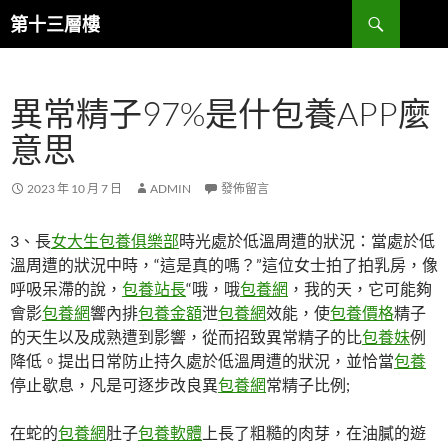
跳
搜
第十三層樓
至
尋
主
要
異常精子97%是什包養APP麼
內
容
意思
2023 年 10 月 7 日
ADMIN
發佈留言
3、長
女大生包養俱樂部
時光處於低溫周遭的狀況：當處於低
溫周遭的狀況中時，“這是真的嗎？”這位女士拍了拍乳房，像
呼吸呆滯的說，
包養站長
“哦，哦
包養網
，我的天，它可能夠
會影
包養網
響內排
包養金額
泄
包養網
效能，使
包養價格
精子
的天生以及成熟遭到影響，從而招致異常精子的比
包養妹
例
降低。提出日常防止持久處於低溫周遭的狀況，並恰當
包養
停止歇息，凡是可逐步改良異
包養網
常精子比例;
在蛇的
包養網
肚子
包養軟體
上長了粗糙的肉芽，在油膩的遊