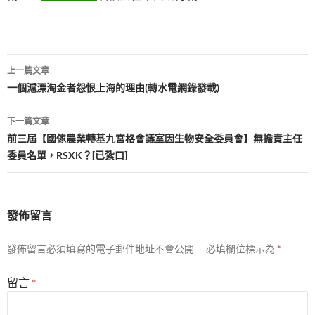
文
上一篇文章
章
一個滬漂淘金者怨恨上海的理由(轉水電網錄發載)
導
下一篇文章
覽
前三屆【國傢農業轉基九宮格會議室因生物安全委員會】無擔責主任
委員名單，RSXK？[已紮口]
發佈留言
發佈留言必須填寫的電子郵件地址不會公開。
必填欄位標示為
*
留言
*