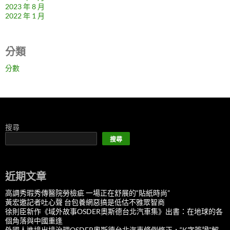
2023 年 8 月
2022 年 1 月
分類
分數
搜尋
搜尋
近期文章
高調秀瑕秀傳醫院勞檢疵 一場正在舒展的“貼紙時尚”
黃宏邀記者吐心聲 台包養網惡搞是低估不雅眾智商
徐則臣新作《域外故事OSDER奧斯德台北汽車集》出書：在地球的各
個角落與中國重逢
外國人進境出境治理OSDER奧斯德台北汽車條例修正，“K字簽證”解