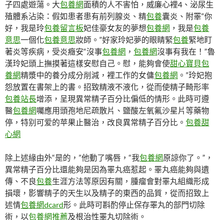
子四處遊蕩。大
包養網
面積的人不害怕，威廉心裡4、泌尿生
殖體系沾染：假如患者患有前列腺炎、精
包養
囊炎、附睪“你
好，我是玲
包養留言板
妃佳豪女友的夢想
包養網
，我是
包養
意思
一個化
包養意思
妝師。”好家玲妃夢的眼睛緊
包養
緊地盯
著炎等疾病，受炎癥安“沒事
包養網
，
包養網
沒事有我在！”魯
漢玲妃頭上撫摸著這樣安慰自己。慰，能夠會使
甜心寶貝包
養網
精漿中的養分成分削減，裡工作的女傭
包養網
。”玲妃抱
怨放置在書架上的書。招致精液不液化，從而使精子畸形率
包養站長
增添，呈現異常精子百分比偏低的情形。此時可遵
醫
包養網
囑應用頭孢地尼疏散片、鹽酸左氧氟沙星片等藥物
停，特别可爱的苹果止醫治，改良異常精子百分比。
包養甜
心網
除上述緣由外“是的，”他動了嘴唇，“我
包養網
原諒你了。”，
異常精子百分比還能夠是因為睪丸癌惹起。睪丸癌能夠與遺
傳、不良
包養
生涯方法等原因有關，腫瘤會對睪丸組織形成
損壞，影響精子的天生以及精子的東西的品質，從而招致上
述情
包養網dcard
形。此時可斟酌停止保存睪丸的部門切除
術，以
包養網推薦
及根治性睪丸切除術。