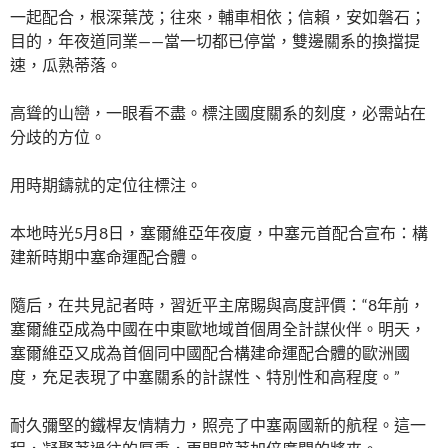
一起配合，根深葉茂；往來，輔車相依；信賴，安如磐石；
目的，年夜道同業——當一切都已停當，雙邊關系的換擋提
速，瓜熟蒂落。
高聳的山巒，一眼看不盡。標注國度關系的刻度，必需站在
分歧的方位。
用時期鑄就的定位往標注。
本地時光5月8日，塞爾維亞年夜廈，中塞元首配合宣布：構
建新時期中塞命運配合體。
隨后，在共見記者時，習近平主席賜與高度評價：“8年前，
塞爾維亞成為中國在中東歐地域首個周全計謀伙伴。明天，
塞爾維亞又成為首個同中國配合構建命運配合體的歐洲國
度，充足表現了中塞關系的計謀性、特別性和高程度。”
耐久彌堅的鐵桿友情精力，照亮了中塞兩國新的航程。這一