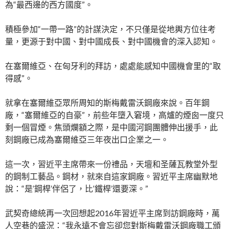
為“最西邊的西方國度”。
積極參加“一帶一路”的計謀決定，不只僅是從地輿方位往考
量，更源于對中國、對中國成長、對中國機會的深入認知。
在塞爾維亞、在匈牙利的拜訪，處處能感知中國機會里的“取
得感”。
就拿在塞爾維亞眾所周知的斯梅戴雷沃鋼廠來說。百年鋼
廠，“塞爾維亞的自豪”，前些年墮入窘境，高爐的煙囪一度只
剩一個冒煙。焦頭爛額之際，是中國河鋼團體伸出援手，此
刻鋼廠已成為塞爾維亞三年夜出口企業之一。
這一次，習近平主席帶來一份禮品，天壇和圣薩瓦教堂外型
的鋼制工藝品。鋼材，就來自這家鋼廠。習近平主席幽默地
說：“是‘鋼桿’伴侶了，比‘鐵桿’還要深。”
武契奇總統再一次回想起2016年習近平主席到訪鋼廠時，萬
人空巷的盛況：“我永遠不會忘卻您對斯梅戴雷沃鋼廠職工頒