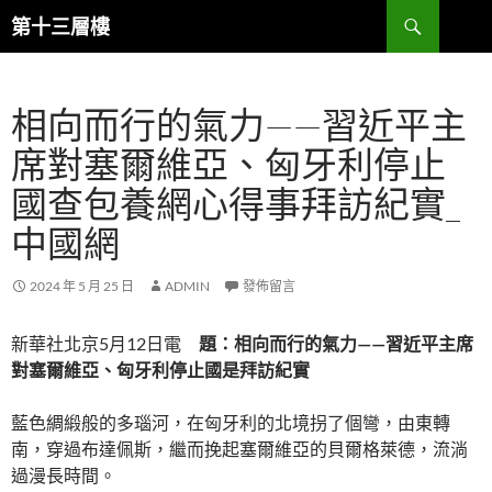
跳
搜
第十三層樓
至
尋
主
要
相向而行的氣力——習近平主
內
容
席對塞爾維亞、匈牙利停止
國查包養網心得事拜訪紀實_
中國網
2024 年 5 月 25 日
ADMIN
發佈留言
新華社北京5月12日電
題：相向而行的氣力——習近平主席
對塞爾維亞、匈牙利停止國是拜訪紀實
藍色綢緞般的多瑙河，在匈牙利的北境拐了個彎，由東轉
南，穿過布達佩斯，繼而挽起塞爾維亞的貝爾格萊德，流淌
過漫長時間。