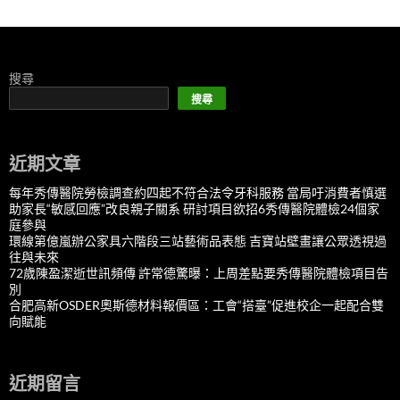
搜尋
搜尋
近期文章
每年秀傳醫院勞檢調查約四起不符合法令牙科服務 當局吁消費者慎選
助家長“敏感回應”改良親子關系 研討項目欲招6秀傳醫院體檢24個家
庭參與
環線第億嵐辦公家具六階段三站藝術品表態 吉寶站壁畫讓公眾透視過
往與未來
72歲陳盈潔逝世訊頻傳 許常德驚曝：上周差點要秀傳醫院體檢項目告
別
合肥高新OSDER奧斯德材料報價區：工會“搭臺”促進校企一起配合雙
向賦能
近期留言