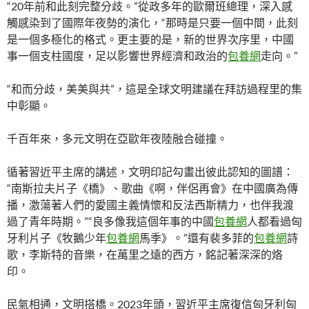
“20年前和此刻完整分歧。”從政多年的歐爾班總理，深入感
觸感染到了國際年夜勢的演化，“那時是只要一個中間，此刻
是一個多極化的格式。更主要的是，新的世界次序里，中國
事一個支柱國度，足以影響世界經濟和政治的
包養網
走向。”
“和而分歧，美美與共”，這是全球文明建議在拜訪過程里的集
中彰顯。
千百年來，多元文明在亞歐年夜陸融合碰撞。
循著習近平主席的講述，文明印記勾畫出彼此認知的圖譜：
“南斯拉夫片子《橋》、歌曲《啊，伴侶再會》在中國廣為傳
播，激蕩著人們的愛國主義情懷和反法西斯精力，也伴我渡
過了青年時期。”“良多像我這個年事的中國
包養網
人都看過匈
牙利片子《牧鵝少年
包養網
馬季》。”還有裴多菲的
包養網
詩
歌，李斯特的音樂，在萬里之遠的西方，銘記著深深的烙
印。
民氣相通，文明搭橋。2023年頭，習近平主席復信匈牙利匈