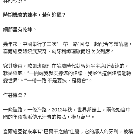
林的根系。
時期機會的速率，若何追逐？
細節里有乾坤。
幾年來，中國舉行了三次“一帶一路”國際一起配合岑嶺論壇，
塞爾維亞總統武契奇、匈牙利總理歐爾班次次列席。
究其緣由，歐爾班總理在論壇時代對習近平主席所表達的，
就是謎底，“一開端我就支撐您的建議，我堅信這個建議能轉
變世界”。“‘一帶一路’不是要挾，是機會”。
作甚機會？
一條陸路，一條海路，2013年秋，世界邦畿上，兩條始自中
國的年夜動脈傳承汗青的恢弘，橫亙萬里。
塞爾維亞從來享有“巴爾干之鑰”佳譽；它的鄰人匈牙利，被稱