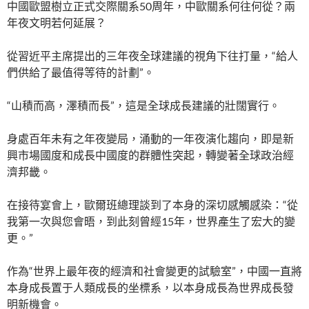
中國歐盟樹立正式交際關系50周年，中歐關系何往何從？兩
年夜文明若何延展？
從習近平主席提出的三年夜全球建議的視角下往打量，“給人
們供給了最值得等待的計劃”。
“山積而高，澤積而長”，這是全球成長建議的壯闊實行。
身處百年未有之年夜變局，涌動的一年夜演化趨向，即是新
興市場國度和成長中國度的群體性突起，轉變著全球政治經
濟邦畿。
在接待宴會上，歐爾班總理談到了本身的深切感觸感染：“從
我第一次與您會晤，到此刻曾經15年，世界產生了宏大的變
更。”
作為“世界上最年夜的經濟和社會變更的試驗室”，中國一直將
本身成長置于人類成長的坐標系，以本身成長為世界成長發
明新機會。