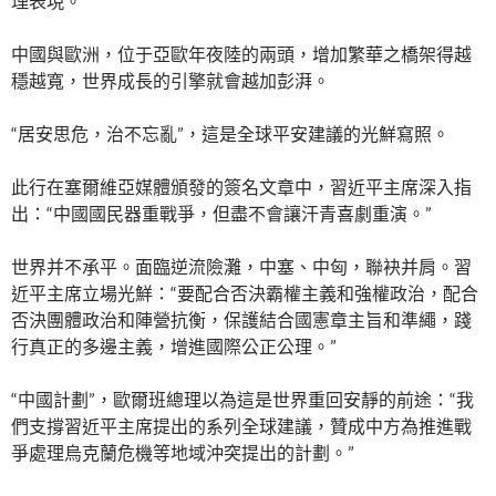
理表現。
中國與歐洲，位于亞歐年夜陸的兩頭，增加繁華之橋架得越
穩越寬，世界成長的引擎就會越加彭湃。
“居安思危，治不忘亂”，這是全球平安建議的光鮮寫照。
此行在塞爾維亞媒體頒發的簽名文章中，習近平主席深入指
出：“中國國民器重戰爭，但盡不會讓汗青喜劇重演。”
世界并不承平。面臨逆流險灘，中塞、中匈，聯袂并肩。習
近平主席立場光鮮：“要配合否決霸權主義和強權政治，配合
否決團體政治和陣營抗衡，保護結合國憲章主旨和準繩，踐
行真正的多邊主義，增進國際公正公理。”
“中國計劃”，歐爾班總理以為這是世界重回安靜的前途：“我
們支撐習近平主席提出的系列全球建議，贊成中方為推進戰
爭處理烏克蘭危機等地域沖突提出的計劃。”