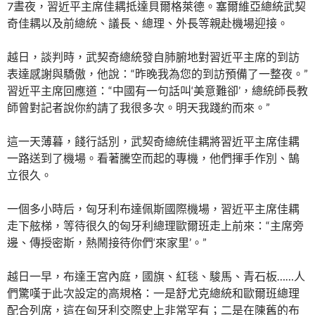
7晝夜，習近平主席佳耦抵達貝爾格萊德。塞爾維亞總統武契
奇佳耦以及前總統、議長、總理、外長等親赴機場迎接。
越日，談判時，武契奇總統發自肺腑地對習近平主席的到訪
表達感謝與驕傲，他說：“昨晚我為您的到訪預備了一整夜。”
習近平主席回應道：“中國有一句話叫‘美意難卻’，總統師長教
師曾對記者說你約請了我很多次。明天我踐約而來。”
這一天薄暮，餞行話別，武契奇總統佳耦將習近平主席佳耦
一路送到了機場。看著騰空而起的專機，他們揮手作別、鵠
立很久。
一個多小時后，匈牙利布達佩斯國際機場，習近平主席佳耦
走下舷梯，等待很久的匈牙利總理歐爾班走上前來：“主席旁
邊、傳授密斯，熱鬧接待你們‘來家里’。”
越日一早，布達王宮內庭，國旗、紅毯、駿馬、青石板……人
們驚嘆于此次設定的高規格：一是舒尤克總統和歐爾班總理
配合列席，這在匈牙利交際史上非常罕有；二是在陳舊的布