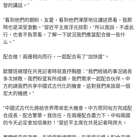
發的講話。”
“看到他們的期盼、友愛，看到他們渾厚地往講述愿看，我那
時也是深受激動。”習近平主席浮光掠影，“所以我說，不虛此
行，也會不負眾看，了解一下狀況我們應當配合做一些什
么。”
配合做！兩邊相向而行，一起配合有了“加快度”。
歐爾班總理在共見記者時就直抒胸臆：“我們經過的事況過良
多次掉敗，我們盼望有所成績。我們需求一起配合伙伴。中
方約請我們共享中國式古代化的機會，這對我們來說是一個
宏大的機遇。”
“中國式古代化將給世界帶來宏大機會。中方愿同匈方完成配
合成長、配合繁華。我信任，在兩邊配合盡力下，中匈兩國
的今天必定會加倍美妙！”習近平主席在共見記者時誇大。