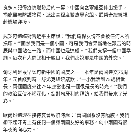
良多人記得疫情爆發后的一幕。中國向塞爾維亞伸出援手，
捐施醫療防護物質、派出高程度醫療專家組。武契奇總統親
赴機場迎接。
武契奇總統對習近平主席說：“我們鐵桿友情不會被任何人所
損壞。”“固然我們是一個小國，可是我們會果斷地在艱苦的時
辰與中國站在一路，而中國也是這般。”“我們支撐一個中國準
繩。每次有人問起相干題目，我們都說那是中國的外交。”
匈牙利是最早認可新中國的國度之一，本年是兩國建交75周
年。元首談判時，舒尤克總統感歎：“一小我活到75歲相當
長，兩個國度來往75年應當也是一個很是長的時光。”“我們
的政治互信不竭深化，您對匈牙利的拜訪，給我們帶來了光
彩。”
歐爾班總理在接待宴會致辭時說：“兩國關系沒有隔膜。我們
想不起汗青上有任何一個讓兩國友好的事務。匈中兩國有很
年夜的向心力。”