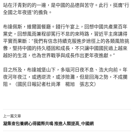
站在汗青對的的一邊，是中國的品德與苦守。此行，挺膺“行
全國之年夜道”的擔負。
布達佩斯，維爾圖餐廳。餞行午宴上，回想中國共產黨百年
黨史，回想風雨兼程卻篤行不怠的來時路，習近平主席講得
平實而果斷：“我們有信念持續克服進步途徑上的各類風險挑
釁，堅持中國的持久穩固和成長，不只讓中國國民過上越來
越好的生涯，也為世界戰爭與成長作出更年夜進獻。”
目之所及，布達城堡山下，多瑙河日夜不息、浩大向前。年
夜河年夜江，或遇逆流，或涉險灘，但是回海之勢，不成攔
阻。（國民日報記者杜尚澤 楊旭 張志文）
文
上一篇文章
章
凝集查包養網心得國際共鳴 推進人類提高_中國網