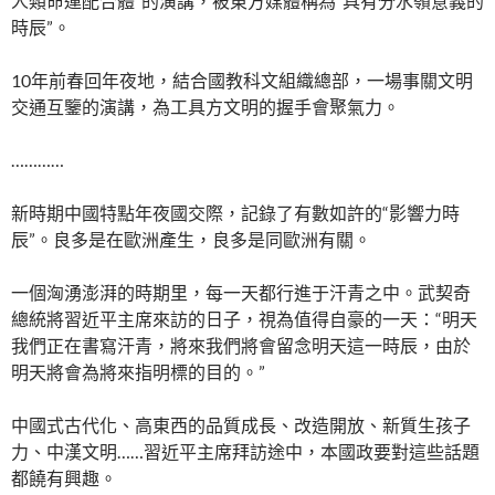
人類命運配合體”的演講，被東方媒體稱為“具有分水嶺意義的
時辰”。
10年前春回年夜地，結合國教科文組織總部，一場事關文明
交通互鑒的演講，為工具方文明的握手會聚氣力。
…………
新時期中國特點年夜國交際，記錄了有數如許的“影響力時
辰”。良多是在歐洲產生，良多是同歐洲有關。
一個洶湧澎湃的時期里，每一天都行進于汗青之中。武契奇
總統將習近平主席來訪的日子，視為值得自豪的一天：“明天
我們正在書寫汗青，將來我們將會留念明天這一時辰，由於
明天將會為將來指明標的目的。”
中國式古代化、高東西的品質成長、改造開放、新質生孩子
力、中漢文明……習近平主席拜訪途中，本國政要對這些話題
都饒有興趣。