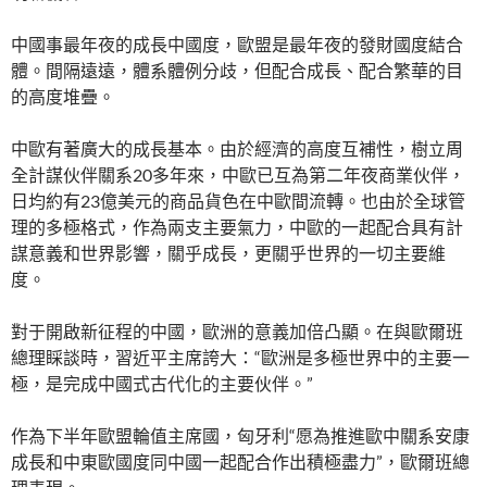
中國事最年夜的成長中國度，歐盟是最年夜的發財國度結合
體。間隔遠遠，體系體例分歧，但配合成長、配合繁華的目
的高度堆疊。
中歐有著廣大的成長基本。由於經濟的高度互補性，樹立周
全計謀伙伴關系20多年來，中歐已互為第二年夜商業伙伴，
日均約有23億美元的商品貨色在中歐間流轉。也由於全球管
理的多極格式，作為兩支主要氣力，中歐的一起配合具有計
謀意義和世界影響，關乎成長，更關乎世界的一切主要維
度。
對于開啟新征程的中國，歐洲的意義加倍凸顯。在與歐爾班
總理睬談時，習近平主席誇大：“歐洲是多極世界中的主要一
極，是完成中國式古代化的主要伙伴。”
作為下半年歐盟輪值主席國，匈牙利“愿為推進歐中關系安康
成長和中東歐國度同中國一起配合作出積極盡力”，歐爾班總