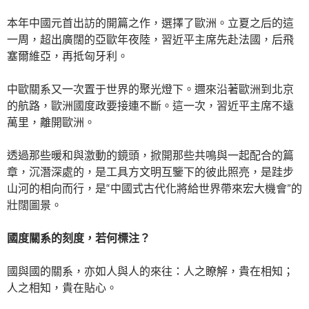
本年中國元首出訪的開篇之作，選擇了歐洲。立夏之后的這
一周，超出廣闊的亞歐年夜陸，習近平主席先赴法國，后飛
塞爾維亞，再抵匈牙利。
中歐關系又一次置于世界的聚光燈下。邇來沿著歐洲到北京
的航路，歐洲國度政要接連不斷。這一次，習近平主席不遠
萬里，離開歐洲。
透過那些暖和與激動的鏡頭，掀開那些共鳴與一起配合的篇
章，沉潛深處的，是工具方文明互鑒下的彼此照亮，是跬步
山河的相向而行，是“中國式古代化將給世界帶來宏大機會”的
壯闊圖景。
國度關系的刻度，若何標注？
國與國的關系，亦如人與人的來往：人之瞭解，貴在相知；
人之相知，貴在貼心。