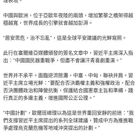
理表現。
中國與歐洲，位于亞歐年夜陸的兩頭，增加繁華之橋架得越
穩越寬，世界成長的引擎就會越加彭湃。
“居安思危，治不忘亂”，這是全球平安建議的光鮮寫照。
此行在塞爾維亞媒體頒發的簽名文章中，習近平主席深入指
出：“中國國民器重戰爭，但盡不會讓汗青喜劇重演。”
世界并不承平。面臨逆流險灘，中塞、中匈，聯袂并肩。習
近平主席立場光鮮：“要配合否決霸權主義和強權政治，配合
否決團體政治和陣營抗衡，保護結合國憲章主旨和準繩，踐
行真正的多邊主義，增進國際公正公理。”
“中國計劃”，歐爾班總理以為這是世界重回安靜的前途：“我
們支撐習近平主席提出的系列全球建議，贊成中方為推進戰
爭處理烏克蘭危機等地域沖突提出的計劃。”