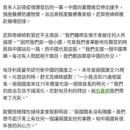
良多人記得疫情爆發后的一幕。中國向塞爾維亞伸出援手，
捐施醫療防護物質、派出高程度醫療專家組。武契奇總統親
赴機場迎接。
武契奇總統對習近平主席說：“我們鐵桿友情不會被任何人所
損壞。”“固然我們是一個小國，可是我們會果斷地在艱苦的時
辰與中國站在一路，而中國也是這般。”“我們支撐一個中國準
繩。每次有人問起相干題目，我們都說那是中國的外交。”
匈牙利是最早認可新中國的國度之一，本年是兩國建交75周
年。元首談判時，舒尤克總統感歎：“一小我活到75歲相當
長，兩個國度來往75年應當也是一個很是長的時光。”“我們
的政治互信不竭深化，您對匈牙利的拜訪，給
包養網
我們帶
來了光彩。”
歐爾班總理在接待宴會致辭時說：“兩國關系沒有隔膜。我們
想不起汗青上有任何一個讓兩國友好的事務。匈中兩國有很
年夜的向心力。”