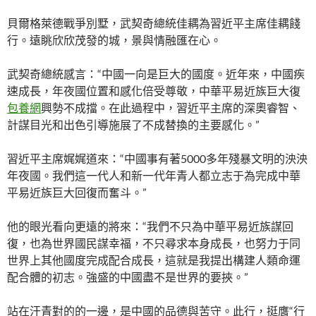
貝爾格萊德戰爭別墅，武契奇總統佳耦為習近平主席佳耦餞
行。遠眺欣欣茂發的城，景與情融匯在心。
武契奇總統感言：“中國一向是巨大的國度。近年來，中國疾
速成長，年夜國位置和感化倍受尊敬，中華平易近族巨大復
包養網
興勢不成擋。在此過程中，習近平主席的深奧睿智、
計謀目光和出色引導施展了不成替換的主要感化。”
習近平主席娓娓道來：“中國事有著5000多年殘暴文明的泱泱
年夜國。我們這一代人和新一代年青人都立志于為完成中華
平易近族巨大回復而奮斗。”
他的眼光看向更遠的將來：“我們不只為中華平易近族謀回
復，也為世界國民謀幸福，不只尋求本身成長，也努力于同
世界上其他國度完成配合成長，這就是我提出構建人類命運
配合體的初志。強盛的中國盡不是世界的要挾。”
站在汗青對的的一邊，是中國的品德與苦守。此行，挺膺“行