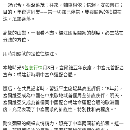
一起配合，根深葉茂；往來，輔車相依；信賴，安如磐石；
目的，年夜道同業——當一切都已停當，雙邊關系的換擋提
速，瓜熟蒂落。
高聳的山巒，一眼看不盡。標注國度關系的刻度，必需站在
分歧的方位。
用時期鑄就的定位往標注。
本地時光5
包養行情
月8日，塞爾維亞年夜廈，中塞元首配合
宣布：構建新時期中塞命運配合體。
隨后，在共見記者時，習近平主席賜與高度評價：“8年前，
塞爾維亞成為中國在中東歐地域首個周全計謀伙伴。明天，
塞爾維亞又成為首個同中國配合構建命運配合體的歐洲國
度，充足表現了中塞關系的計謀性、特別性和高程度。”
耐久彌堅的鐵桿友情精力，照亮了中塞兩國新的航程。這一