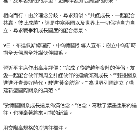
程，凝聚著過往的厚重，更開辟著加倍廣闊的將來。
相向而行，由於理念分歧、尋求類似。“共謀成長、一起配合
共贏、彼此成績”，這是中塞兩國以及世界上一切保持自力自
立、尋求戰爭和成長國度的配合愿景。
9日，布達佩斯總理府，中匈兩國引導人宣布：樹立中匈新時
期全天候周全計謀伙伴關系。
習近平主席作出高度評價：“完成了從跨越年夜陸的伴侶、友
愛一起配合伙伴到周全計謀伙伴的連續深刻成長。”“雙邊關系
進進汗青最好時代，駛進‘黃金航道’。”“為世界列國建立了構
建新型國際關系的典范。”
“對兩國關系成長遠景佈滿信念。”信念，寫就了濃墨重彩的過
往，也揮毫著將來可期的新篇。
用交際高規格的冷遇往標注。