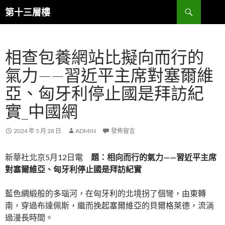
跳
搜
第十三層樓
至
尋
主
要
相查包養網站比擬向而行的
內
容
氣力——習近平主席對塞爾維
亞、匈牙利停止國是拜訪紀
實_中國網
2024 年 5 月 28 日
ADMIN
發佈留言
新華社北京5月12日電
題：相向而行的氣力——習近平主席
對塞爾維亞、匈牙利停止國是拜訪紀實
藍色綢緞般的多瑙河，在匈牙利的北境拐了個彎，由東轉
南，穿過布達佩斯，繼而挽起塞爾維亞的貝爾格萊德，流淌
過漫長時間。