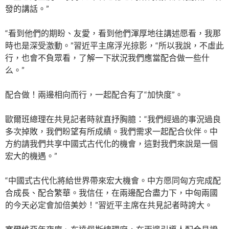
發的講話。”
“看到他們的期盼、友愛，看到他們渾厚地往講述愿看，我那
時也是深受激動。”習近平主席浮光掠影，“所以我說，不虛此
行，也會不負眾看，了解一下狀況我們應當配合做一些什
么。”
配合做！兩邊相向而行，一起配合有了“加快度”。
歐爾班總理在共見記者時就直抒胸臆：“我們經過的事況過良
多次掉敗，我們盼望有所成績。我們需求一起配合伙伴。中
方約請我們共享中國式古代化的機會，這對我們來說是一個
宏大的機遇。”
“中國式古代化將給世界帶來宏大機會。中方愿同匈方完成配
合成長、配合繁華。我信任，在兩邊配合盡力下，中匈兩國
的今天必定會加倍美妙！”習近平主席在共見記者時誇大。