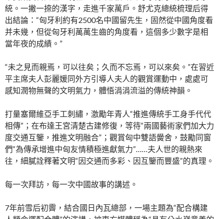
統。一撇一捺的漢字，走進千家萬戶。舒尤克總統梳理后得
出結論：“匈牙利約有2500名中國留先生，固然從中國角度看
并未幾，但從匈牙利萬萬生齒的角度看，這個多少數字是相
當年夜的成績。”
“未之見而親焉，可以往矣；久而不忘焉，可以來矣。”在習近
平主席夫人彭麗媛同外方引導人夫人的觀賞運動中，處處可
感知潤物無聲的文明氣力，體悟涓涓流溢的傳統神韻。
打量塞爾維亞手工刺繡，激勵年青人“推進傳統手工身手代代
相傳”；在布達王宮清楚古建修復，等待“兩國藝術家們加大力
度交通互鑒，推進文明融合”；觀賞匈中雙語黌舍，鼓勵同窗
們“為傳承增進中匈友情積極進獻氣力”……夫人世的親熱來
往，細膩詮釋著文明“因交通而多彩、因互鑒而豐盛”的真理。
每一次拜訪，每一次中國故事的講述。
7年前雪后初霽，結合國日內瓦總部，一場主題為“配合構建