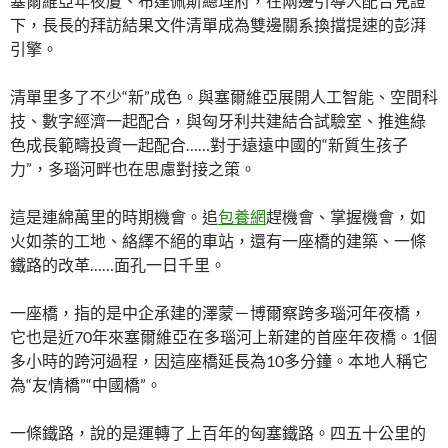
塞爾維亞年夜廈、布達佩斯總理府，在兩邊引導人配合見證
下，長長的拜訪結果文件清單成為雙邊關系換擋提速的彭湃
引擎。
清單里多了不少“新”成色。與塞爾維亞展開人工智能、空間科
技、數字經濟一起配合，與匈牙利共建結合試驗室、推進綠
色成長範疇投資一起配合……對于遠遠中國的“新質生孩子
力”，多瑙河畔也在思慮對接之策。
這是連綿萬里的時期機會。追
包養網
趕機會、掌握機會，如
火如荼的工地、絡繹不絕的車站，還有一座橋的建築、一條
鐵路的改革……面孔一日千里。
一座橋，指的是中企承建的澤蒙－博爾察跨多瑙河年夜橋，
它也是近70年來塞爾維亞在多瑙河上新建的首座年夜橋。1個
多小時的跨河過程，因這座橋延長為10多分鐘。本地人稱它
為“友情橋”“中國橋”。
一條鐵路，說的是運轉了上百年的匈塞鐵路。四五十公里的