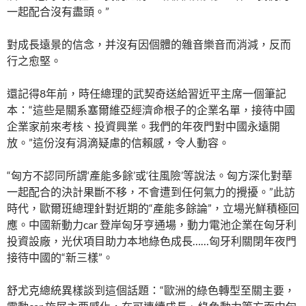
一起配合沒有盡頭。”
對成長遠景的信念，并沒有因個體的雜音樂音而消減，反而
行之愈堅。
還記得8年前，時任總理的武契奇送給習近平主席一個筆記
本：“這些是關系塞爾維亞經濟命根子的企業名單，接待中國
企業家前來考核、投資興業。我們的年夜門對中國永遠開
放。”這份沒有涓滴疑慮的信賴感，令人動容。
“匈方不認同所謂‘產能多餘’或‘往風險’等說法。匈方深化對華
一起配合的決計果斷不移，不會遭到任何氣力的攪擾。”此訪
時代，歐爾班總理針對近期的“產能多餘論”，立場光鮮積極回
應。中國新動力car 登岸匈牙亨通場，動力電池企業在匈牙利
投資設廠，光伏項目助力本地綠色成長……匈牙利關閉年夜門
接待中國的“新三樣”。
舒尤克總統異樣談到這個話題：“歐洲的綠色轉型至關主要，