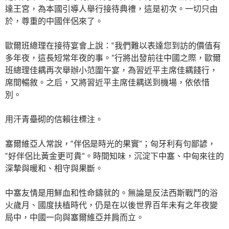
達王宮，為本國引導人舉行接待典禮，這是初次。一切只由
於，尊重的中國伴侶來了。
歐爾班總理在接待宴會上說：“我們難以表達您到訪的價值有
多年夜，這長短常年夜的事。”行將出發前往中國之際，歐爾
班總理佳耦再次舉辦小范圍午宴，為習近平主席佳耦餞行，
席間暢敘。之后，又將習近平主席佳耦送到機場，依依惜
別。
用汗青壘砌的信賴往標注。
塞爾維亞人常說，“伴侶是時光的果實”；匈牙利有句鄙諺，
“好伴侶比黃金更可貴”。時間知味，沉淀下中塞、中匈來往的
深摯與暖和、相守與果斷。
中塞友情是用鮮血和性命鑄就的。無論是反法西斯戰鬥的浴
火歲月、國度扶植時代，仍是在以後世界百年未有之年夜變
局中，中國一向與塞爾維亞并肩而立。