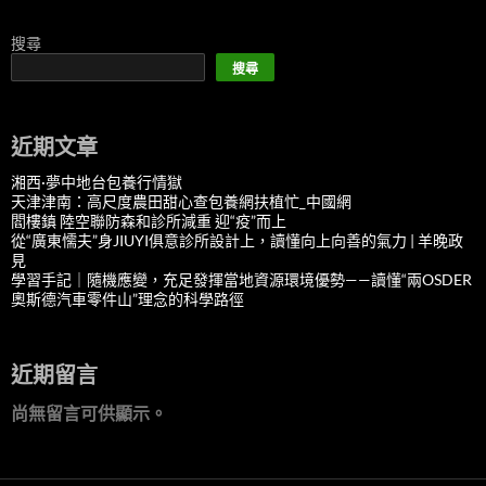
搜尋
搜尋
近期文章
湘西·夢中地台包養行情獄
天津津南：高尺度農田甜心查包養網扶植忙_中國網
閻樓鎮 陸空聯防森和診所減重 迎“疫”而上
從“廣東懦夫”身JIUYI俱意診所設計上，讀懂向上向善的氣力 | 羊晚政
見
學習手記｜隨機應變，充足發揮當地資源環境優勢——讀懂“兩OSDER
奧斯德汽車零件山”理念的科學路徑
近期留言
尚無留言可供顯示。