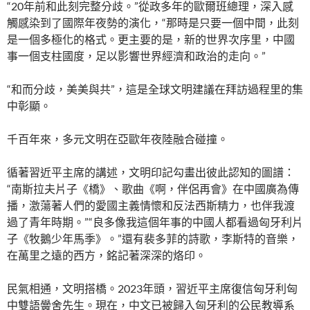
“20年前和此刻完整分歧。”從政多年的歐爾班總理，深入感
觸感染到了國際年夜勢的演化，“那時是只要一個中間，此刻
是一個多極化的格式。更主要的是，新的世界次序里，中國
事一個支柱國度，足以影響世界經濟和政治的走向。”
“和而分歧，美美與共”，這是全球文明建議在拜訪過程里的集
中彰顯。
千百年來，多元文明在亞歐年夜陸融合碰撞。
循著習近平主席的講述，文明印記勾畫出彼此認知的圖譜：
“南斯拉夫片子《橋》、歌曲《啊，伴侶再會》在中國廣為傳
播，激蕩著人們的愛國主義情懷和反法西斯精力，也伴我渡
過了青年時期。”“良多像我這個年事的中國人都看過匈牙利片
子《牧鵝少年馬季》。”還有裴多菲的詩歌，李斯特的音樂，
在萬里之遠的西方，銘記著深深的烙印。
民氣相通，文明搭橋。2023年頭，習近平主席復信匈牙利匈
中雙語黌舍先生。現在，中文已被歸入匈牙利的公民教導系