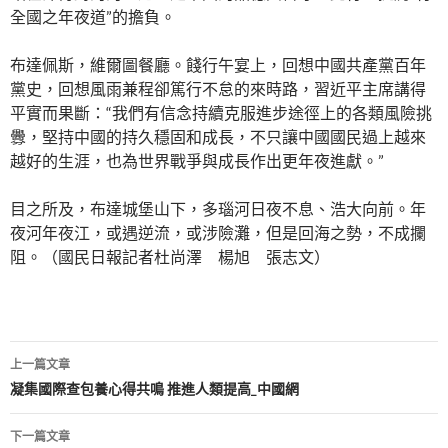
全國之年夜道”的擔負。
布達佩斯，維爾圖餐廳。餞行午宴上，回想中國共產黨百年
黨史，回想風雨兼程卻篤行不怠的來時路，習近平主席講得
平實而果斷：“我們有信念持續克服進步途徑上的各類風險挑
釁，堅持中國的持久穩固和成長，不只讓中國國民過上越來
越好的生涯，也為世界戰爭與成長作出更年夜進獻。”
目之所及，布達城堡山下，多瑙河日夜不息、浩大向前。年
夜河年夜江，或遇逆流，或涉險灘，但是回海之勢，不成攔
阻。（國民日報記者杜尚澤 楊旭 張志文）
文
上一篇文章
章
凝集國際查包養心得共鳴 推進人類提高_中國網
導
下一篇文章