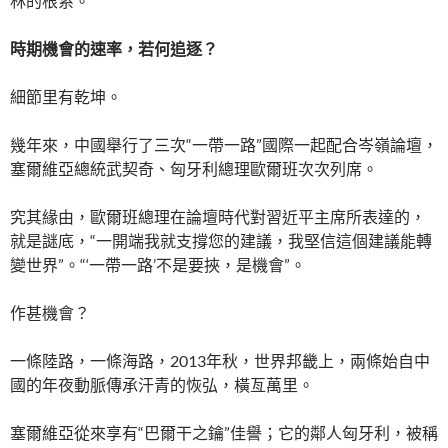
林的根系。
時期機會的速率，若何追逐？
細節里有乾坤。
幾年來，中國舉行了三次“一帶一路”國際一起配合岑嶺論壇，
塞爾維亞總統武契奇、匈牙利總理歐爾班次次列席。
究其緣由，歐爾班總理在論壇時代對習近平主席所表達的，
就是謎底，“一開端我就支撐您的建議，我堅信這個建議能轉
變世界”。“‘一帶一路’不是要挾，是機會”。
作甚機會？
一條陸路，一條海路，2013年秋，世界邦畿上，兩條始自中
國的年夜動脈傳承汗青的恢弘，橫亙萬里。
塞爾維亞從來享有“巴爾干之鑰”佳譽；它的鄰人匈牙利，被稱