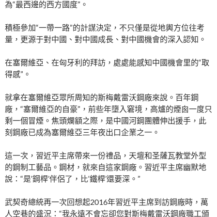
為“最西邊的西方國度”。
積極參加“一帶一路”的計謀決定，不只僅是從地輿方位往考
量，更源于對中國、對中國成長、對中國機會的深入認知。
在塞爾維亞、在匈牙利的拜訪，處處能感知中國機會里的“取
得感”。
就拿在塞爾維亞眾所周知的斯梅戴雷沃鋼廠來說。百年鋼
廠，“塞爾維亞的自豪”，前些年墮入窘境，高爐的煙囪一度只
剩一個冒煙。焦頭爛額之際，是中國河鋼團體伸出援手，此
刻鋼廠已成為塞爾維亞三年夜出口企業之一。
這一次，習近平主席帶來一份禮品，天壇和圣薩瓦教堂外型
的鋼制工藝品。鋼材，就來自這家鋼廠。習近平主席幽默地
說：“是‘鋼桿’伴侶了，比‘鐵桿’還要深。”
武契奇總統再一次回想起2016年習近平主席到訪鋼廠時，萬
人空巷的盛況：“我永遠不會忘卻您對斯梅戴雷沃鋼廠職工頒