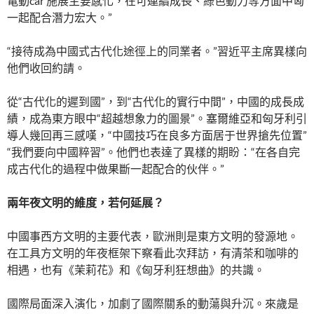
電動car 施展主要感化，在可連續成長、綠色動力等方面中匈
一起配合潛力宏大。”
“接待成為中國式古代化途徑上的同業者。”習近平主席異樣向
他們收回約請。
從“古代化的遲到國”，到“古代化的實行中間”，中國的成長成
績，成為東方眼中“超越想象力的圖景”。塞爾維亞和匈牙利引
導人幾回再三感嘆，“中國技巧在良多方面居于世界搶先位置”
“我們要向中國粹習”。他們也表達了異樣的期盼：“在各自完
成古代化的過程中做果斷一起配合的伙伴。”
兩年夜文明的維度，若何延展？
中國事西方文明的主要代表，歐洲則是東方文明的發源地。
在工具方文明的年夜框架下察看此次拜訪，有清茶和咖啡的
相遇，也有《茉莉花》和《匈牙利狂想曲》的共識。
國際局面深入演化，加劇了國際關系的動蕩與升沉。來歲是