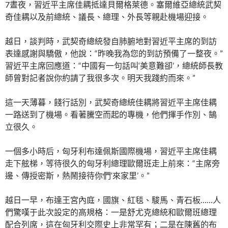
7晝夜，習近平主席佳耦抵達貝爾格萊德。塞爾維亞總統武契
奇佳耦以及前總統、議長、總理、外長等親赴機場迎接。
越日，談判時，武契奇總統發自肺腑地對習近平主席的到訪
表達感謝與驕傲，他說：“昨晚我為您的到訪預備了一整夜。”
習近平主席回應道：“中國有一句話叫‘美意難卻’，總統師長教
師曾對記者說你約請了我很多次。明天我踐約而來。”
這一天薄暮，餞行話別，武契奇總統佳耦將習近平主席佳耦
一路送到了機場。看著騰空而起的專機，他們揮手作別、鵠
立很久。
一個多小時后，匈牙利布達佩斯國際機場，習近平主席佳耦
走下舷梯，等待很久的匈牙利總理歐爾班走上前來：“主席旁
邊、傳授密斯，熱鬧接待你們‘來家里’。”
越日一早，布達王宮內庭，國旗、紅毯、駿馬、青石板……人
們驚嘆于此次設定的高規格：一是舒尤克總統和歐爾班總理
配合列席，這在匈牙利交際史上非常罕有；二是在陳舊的布