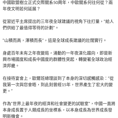
中國歐盟樹立正式交際關系50周年，中歐關系何往何從？兩
年夜文明若何延展？
從習近平主席提出的三年夜全球建議的視角下往打量，“給人
們供給了最值得等待的計劃”。
“山積而高，澤積而長”，這是全球成長建議的壯闊實行。
身處百年未有之年夜變局，涌動的一年夜演化趨向，即是新
興市場國度和成長中國度的群體性突起，轉變著全球政治經
濟邦畿。
在接待宴會上，歐爾班總理談到了本身的深切感觸感染：“從
我第一次與您會晤，到此刻曾經15年，世界產生了宏大的變
更。”
作為“世界上最年夜的經濟和社會變更的試驗室”，中國一直將
本身成長置于人類成長的坐標系，以本身成長為世界成長發
明新機會。