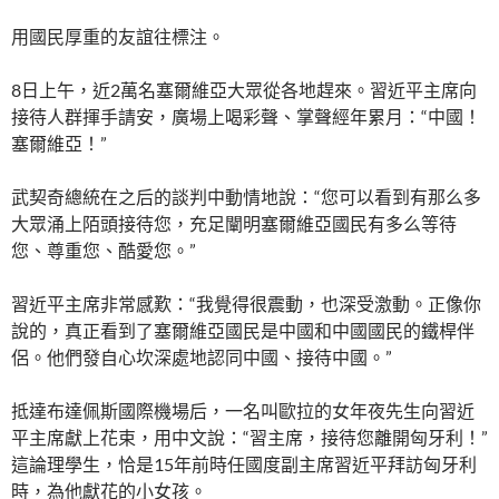
用國民厚重的友誼往標注。
8日上午，近2萬名塞爾維亞大眾從各地趕來。習近平主席向
接待人群揮手請安，廣場上喝彩聲、掌聲經年累月：“中國！
塞爾維亞！”
武契奇總統在之后的談判中動情地說：“您可以看到有那么多
大眾涌上陌頭接待您，充足闡明塞爾維亞國民有多么等待
您、尊重您、酷愛您。”
習近平主席非常感歎：“我覺得很震動，也深受激動。正像你
說的，真正看到了塞爾維亞國民是中國和中國國民的鐵桿伴
侶。他們發自心坎深處地認同中國、接待中國。”
抵達布達佩斯國際機場后，一名叫歐拉的女年夜先生向習近
平主席獻上花束，用中文說：“習主席，接待您離開匈牙利！”
這論理學生，恰是15年前時任國度副主席習近平拜訪匈牙利
時，為他獻花的小女孩。