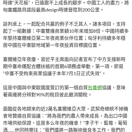
時速“天花板”，已遠跟不上成長的腳步。中國工人的盡力，將
匈塞鐵路貝諾段最高design時速晉陞到200公里。
談判桌上，一起配合共贏的例子不乏其人。諸多項目，支持
起了一組數據：中塞雙邊商業額10年來增加8倍，中國持續多
年堅持塞爾維亞第二年夜商業伙伴位置；匈牙利持續多年穩
居中國在中東歐地域第一年夜投資目標國位置。
塞爾維亞年夜廈，習近平主席面向記者宣布了中方支撐新時
期中塞命運配合體扶植的首期6項務虛舉動，第一項，即是
“中塞不受拘束商業協議于本年7月1日正式失效”。
這是中國與中東歐國度簽訂的第一個自貿
包養網
協議，意味
著兩邊將分辨對90%的稅目彼此撤消關稅。
面臨從各地趕來的近2萬名塞爾維亞大眾，武契奇總統不掉機
會地贊揚自貿協議：“將為我們的農人帶來成長，為出口中國
市場供給保證，這是多么年夜的機會！”李子干、藍莓、葡萄
酒……他同時嚮往：“我們還將一路聯袂做良多工作，我們的