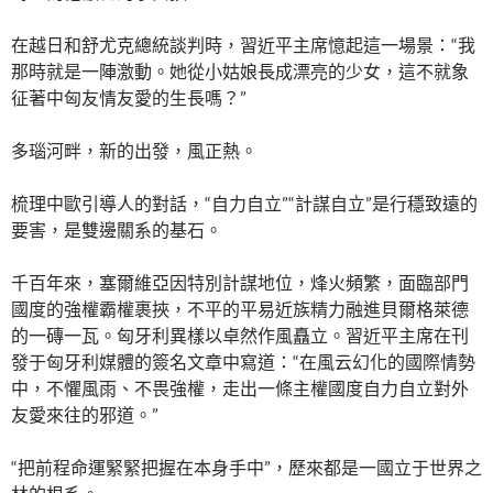
在越日和舒尤克總統談判時，習近平主席憶起這一場景：“我
那時就是一陣激動。她從小姑娘長成漂亮的少女，這不就象
征著中匈友情友愛的生長嗎？”
多瑙河畔，新的出發，風正熱。
梳理中歐引導人的對話，“自力自立”“計謀自立”是行穩致遠的
要害，是雙邊關系的基石。
千百年來，塞爾維亞因特別計謀地位，烽火頻繁，面臨部門
國度的強權霸權裹挾，不平的平易近族精力融進貝爾格萊德
的一磚一瓦。匈牙利異樣以卓然作風矗立。習近平主席在刊
發于匈牙利媒體的簽名文章中寫道：“在風云幻化的國際情勢
中，不懼風雨、不畏強權，走出一條主權國度自力自立對外
友愛來往的邪道。”
“把前程命運緊緊把握在本身手中”，歷來都是一國立于世界之