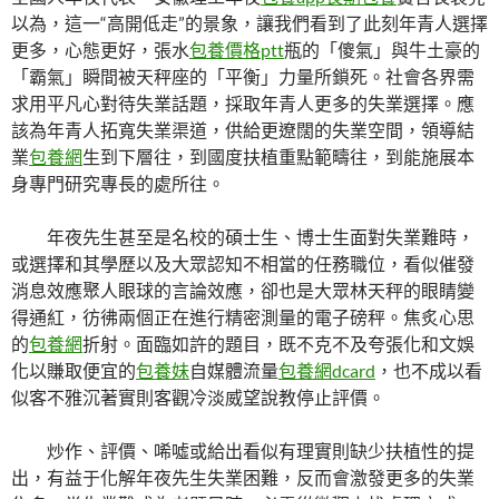
以為，這一“高開低走”的景象，讓我們看到了此刻年青人選擇
更多，心態更好，張水
包養價格ptt
瓶的「傻氣」與牛土豪的
「霸氣」瞬間被天秤座的「平衡」力量所鎖死。社會各界需
求用平凡心對待失業話題，採取年青人更多的失業選擇。應
該為年青人拓寬失業渠道，供給更遼闊的失業空間，領導結
業
包養網
生到下層往，到國度扶植重點範疇往，到能施展本
身專門研究專長的處所往。
年夜先生甚至是名校的碩士生、博士生面對失業難時，
或選擇和其學歷以及大眾認知不相當的任務職位，看似催發
消息效應聚人眼球的言論效應，卻也是大眾林天秤的眼睛變
得通紅，彷彿兩個正在進行精密測量的電子磅秤。焦炙心思
的
包養網
折射。面臨如許的題目，既不克不及夸張化和文娛
化以賺取便宜的
包養妹
自媒體流量
包養網dcard
，也不成以看
似客不雅沉著實則客觀冷淡威望說教停止評價。
炒作、評價、唏噓或給出看似有理實則缺少扶植性的提
出，有益于化解年夜先生失業困難，反而會激發更多的失業