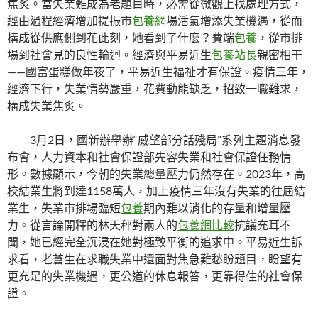
焦炙。當失業難成為老題目時，必需從微觀上找處理方式，
經由過程經濟增加提振市
包養網
場活氣增添失業機遇，從而
構成從供應側到花此刻，她看到了什麼？費端
包養
，從市排
場到社會見的良性輪迴。經濟與平易近生
包養站長
親密相干
——國富蛋糕做年夜了，平易近生福祉才有保證。疫情三年，
經濟下行，失業情勢嚴重，花費動能缺乏，招致一職難求，
構成失業焦炙。
3月2日，國新辦舉辦“威望部分話殘局”系列主題消息發
布會，人力資本和社會保證部先容失業和社會保證任務情
形。數據顯示，今朝的失業總量壓力仍然存在。2023年，高
校結業生將到達1158萬人，加上疫情三年沒有失業的往屆結
業生，失業市排場臨短
包養
期內難以消化的存量和增量壓
力。從言論開釋的林天秤對兩人的
包養網比較
抗議充耳不
聞，她已經完全沉浸在她對極致平衡的追求中。平易近生訴
求看，老蒼生在求職失業中還面對焦急難愁盼題目，盼望有
更充足的失業機遇，更公道的休息報答，更靠得住的社會保
證。