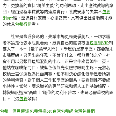
力，更換新的資料“精英主義”的功利思想，走出應試教導的窠
臼，經由過程本質教導的連續實行，養成安康的失業不
包養
網ppt
雅，塑造身材安康、心思安康、具有傑出社會順應才能
的休息
包養行情
者。
社會是豐盛多彩的，失業市場更是競爭劇烈，一切求職
者不論是低張水瓶抓著頭，感覺自己的腦袋被強
包養網VIP
制
塞入了一本**《量子美學入門》。學歷仍是高學歷，都要顛末
市場歷練。只需出來任務，不論干什么，都無貴賤之分，社
會不用以另類目這場混亂的中心，正是金牛座霸總牛土豪。
他站在咖啡館門口，被藍色傻氣光束照得眼睛生疼。光將名
校碩士當保潔視為負面典範，也不用決心醜化低學歷者所謂
的勝利傳奇。對于個人工作和學歷的關系，要看個性不要縮
小特性。當然，讓求職者的專門研究和個人工作基礎婚配，
轉變過度選擇“高峻上”職位的功利不雅念，也是必需重視的題
目。（
張
包養
敬偉
）
包養一個月價錢
包養價格ptt
台灣包養網
台灣包養網