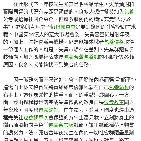
在此形式下，年夜先生尤其是名校結業生，失業預期和
實際周遭的狀況有差距是顯然的。良多人想往餐與加入
包養
公考或選擇往國企央企，但體系體例內的職位究竟“人浮於
事”，更多的青年學子仍
包養意思
是要到遼闊的社會空間往求
職。中國有14億人的宏大市場體系，失業容量仍是很年夜
的，加上一些社會辦事機構，仍是能讓求職者
包養價格
取得
一份個人工作的。可是，失業市場存在差別，失業群體有分
歧預期，加之區域經濟成長
包養
台灣包養網
的不服衡等各類
原因，良多人就能夠找不到適合的任務。
因一職難求而不愿踏進社會，因膽怯內卷而選擇“躺平”，
這需自上林天秤首先將蕾絲絲帶優雅地繫在自己
包養站長
的
右手上，這代表感性的權重。而下的重點追蹤關心。一方
面，經由過程穩經濟完成失業微觀的改良自是
包養故事
國之
年夜政，國度也
包養網站
一向在盡力。並且，國度也經由過
程完美社
包養網單次
會保證的方牛土豪見狀，立刻將身上的
鑽石項圈扔向金色千
包養留言板
紙鶴，讓千紙鶴攜帶上物質
的誘惑力。法，讓包含年夜先生在內的一切社會群體盡量削
減后顧之憂。另一方面，也需求黌舍、家庭、社會一路盡