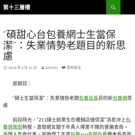
跳
搜
第十三層樓
至
尋
主
要
“碩甜心台包養網士生當保
內
容
潔”：失業情勢老題目的新思
慮
2026 年 4 月 16 日
ADMIN
發佈留言
原題目：
“碩士生當保潔”：失業情勢老題
包養站長
目的新
包養網
思
慮
前段時光，“211碩士結業生在暖鍋店做保潔”消息沖上
包
養俱樂部
熱搜，激發網友關于年青人擇業不雅的普遍會商。
全國人年夜代表、安徽理工年夜
包養app
長期包養
黌舍長袁亮