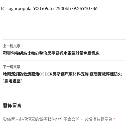
TC:sugarpopular900 69dfec2530bb79.26910786
文
上一篇文章
章
靶專包養網站比較向整治居平易近水電氣計量免費亂象
導
下一篇文章
覽
哈爾濱消防救濟靈活OSDER奧斯德汽車材料支隊 夜間實戰淬煉防火
“銅墻鐵壁”
發佈留言
發佈留言必須填寫的電子郵件地址不會公開。
必填欄位標示為
*