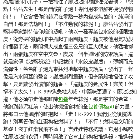
燕尾服的小爪子，一把抓住了廖沾沾的褲腳催促著他。「快
點！沾沾先生！那是醋酸離子炮！專門用來溶解有機發酵物
的！」「它會把你的蒜泥在零點一秒內變成無菌的、純淨的
白醋！那是浩劫啊！」「不准動我的蒜泥！」廖沾沾發出了
醬料學家對待信仰般的怒吼。他以一種專業包水餃的極限速
度，從旁邊的麵粉堆中抓起了兩團麵皮。麵皮被他用氣功般
的捏製手法，瞬間擴大成直徑三公尺的巨大麵皮。他猛地擲
出，兩張麵皮在空中交疊，變成一個半透明的防禦護盾。這
就是家傳《沾醬秘笈》中記載的「水餃皮護盾」，薄韌而充
滿彈性。藍色離子炮光束猛烈地擊中麵皮護盾，發出了一聲
像是汽水開蓋的聲音。護盾劇烈震動，但奇蹟般地擋住了攻
擊，只是散發出濃郁的麵香。「這麵皮的延展性！完美！但
撐不了太久！」K-999焦急地大喊，中藥味更濃了。廖沾沾知
道，他必須帶走他那缸陳
包養
年老蒜泥，那是宇宙的希望。
他跑到蒜泥缸前，使出他搬運食材的全
包養價格ptt
部力量，
將那口比他還胖的缸抱起。「走！K-999！我們要從後院逃
跑！別再管你的紅棗枸杞燃料了！」「不行！燃料是文明的
基礎！沒了紅棗我飛不遠！」吉娃娃特務抗議。它用小嘴咬
住廖沾沾的衣領，同時開啟了它背上的枸杞推進器。推進器