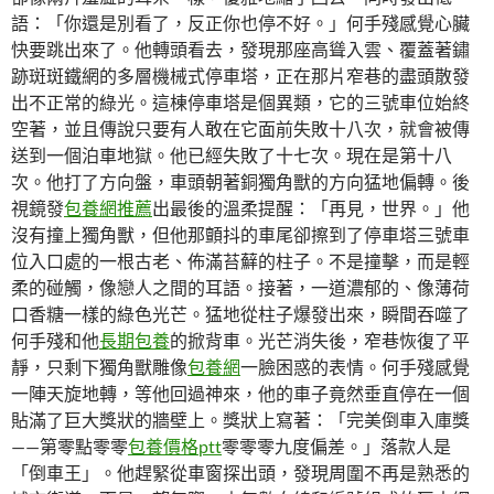
語：「你還是別看了，反正你也停不好。」何手殘感覺心臟
快要跳出來了。他轉頭看去，發現那座高聳入雲、覆蓋著鏽
跡斑斑鐵網的多層機械式停車塔，正在那片窄巷的盡頭散發
出不正常的綠光。這棟停車塔是個異類，它的三號車位始終
空著，並且傳說只要有人敢在它面前失敗十八次，就會被傳
送到一個泊車地獄。他已經失敗了十七次。現在是第十八
次。他打了方向盤，車頭朝著銅獨角獸的方向猛地偏轉。後
視鏡發
包養網推薦
出最後的溫柔提醒：「再見，世界。」他
沒有撞上獨角獸，但他那顫抖的車尾卻擦到了停車塔三號車
位入口處的一根古老、佈滿苔蘚的柱子。不是撞擊，而是輕
柔的碰觸，像戀人之間的耳語。接著，一道濃郁的、像薄荷
口香糖一樣的綠色光芒。猛地從柱子爆發出來，瞬間吞噬了
何手殘和他
長期包養
的掀背車。光芒消失後，窄巷恢復了平
靜，只剩下獨角獸雕像
包養網
一臉困惑的表情。何手殘感覺
一陣天旋地轉，等他回過神來，他的車子竟然垂直停在一個
貼滿了巨大獎狀的牆壁上。獎狀上寫著：「完美倒車入庫獎
——第零點零零
包養價格ptt
零零零九度偏差。」落款人是
「倒車王」。他趕緊從車窗探出頭，發現周圍不再是熟悉的