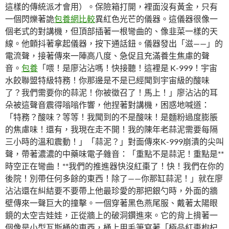
這樣的傳統派才會用）。保險箱打開，裡面沒有黃金，只有
一個閃爍著詭
包養網比較
異紅色光芒的儀器。這儀器很像一
個老式的對講機，但頂部插著一根彎曲的、像韭菜一樣的天
線。他顫抖著拿起儀器，按下通話鈕。儀器發出「滋——」的
電流聲，接著傳來一陣高八度、急促且充滿養生焦慮的聲
音。
包養
「喂！是廖沾沾嗎！快接聽！這裡是 K-999！宇宙
水餃聯盟特級特務！你那邊是不是已經聞到宇宙級的酸味
了？我們需要你的蒜泥！你被徵召了！馬上！」廖沾沾的耳
朵被這聲音震得嗡嗡作響，他捏著對講機，困惑地喊道：
「特務？酸味？等等！我聞到的不是酸味！是麵粉過度膨脹
的焦慮味！還有，我現在走不開！我的陳年老蒜泥需要每隔
三小時的溫和震動！」「蒜泥？」對面傳來K-999崩潰的尖叫
聲，帶著濃濃的中藥味電子雜音：「重點不是蒜泥！重點是**
時空正在彎曲！**我們的推進器快沒紅棗了！快！我們在你的
後院！別帶任何多餘的東西！除了——你那缸蒜泥！」就在廖
沾沾還在糾結要不要帶上他最珍愛的那把銀勺時，外面的牆
壁傳來一聲巨大的撞擊。一個穿著黑色燕尾服、戴著太陽眼
鏡的太空吉娃娃，正從牆上的破洞鑽進來。它的背上揹著一
個像是小型瓦斯桶的東西，桶上用毛筆寫著「極品紅棗枸杞