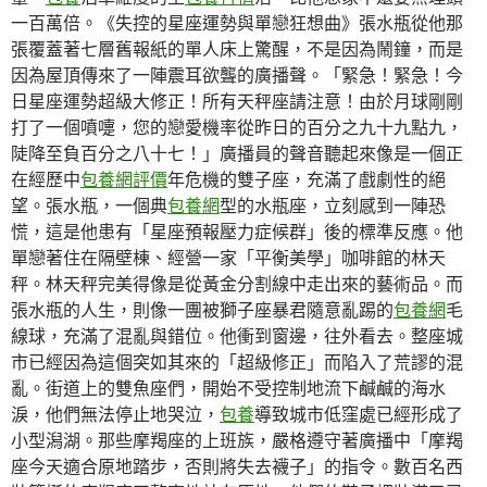
一百萬倍。《失控的星座運勢與單戀狂想曲》張水瓶從他那
張覆蓋著七層舊報紙的單人床上驚醒，不是因為鬧鐘，而是
因為屋頂傳來了一陣震耳欲聾的廣播聲。「緊急！緊急！今
日星座運勢超級大修正！所有天秤座請注意！由於月球剛剛
打了一個噴嚏，您的戀愛機率從昨日的百分之九十九點九，
陡降至負百分之八十七！」廣播員的聲音聽起來像是一個正
在經歷中
包養網評價
年危機的雙子座，充滿了戲劇性的絕
望。張水瓶，一個典
包養網
型的水瓶座，立刻感到一陣恐
慌，這是他患有「星座預報壓力症候群」後的標準反應。他
單戀著住在隔壁棟、經營一家「平衡美學」咖啡館的林天
秤。林天秤完美得像是從黃金分割線中走出來的藝術品。而
張水瓶的人生，則像一團被獅子座暴君隨意亂踢的
包養網
毛
線球，充滿了混亂與錯位。他衝到窗邊，往外看去。整座城
市已經因為這個突如其來的「超級修正」而陷入了荒謬的混
亂。街道上的雙魚座們，開始不受控制地流下鹹鹹的海水
淚，他們無法停止地哭泣，
包養
導致城市低窪處已經形成了
小型潟湖。那些摩羯座的上班族，嚴格遵守著廣播中「摩羯
座今天適合原地踏步，否則將失去襪子」的指令。數百名西