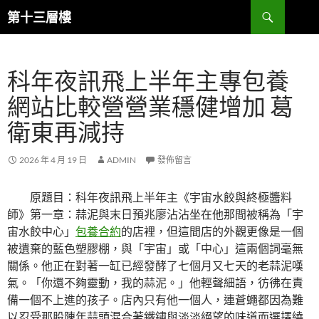
跳
搜
第十三層樓
至
尋
主
要
科年夜訊飛上半年主專包養
內
容
網站比較營營業穩健增加 葛
衛東再減持
2026 年 4 月 19 日
ADMIN
發佈留言
原題目：科年夜訊飛上半年主《宇宙水餃與終極醬料
師》第一章：蒜泥與末日預兆廖沾沾坐在他那間被稱為「宇
宙水餃中心」
包養合約
的店裡，但這間店的外觀更像是一個
被遺棄的藍色塑膠棚，與「宇宙」或「中心」這兩個詞毫無
關係。他正在對著一缸已經發酵了七個月又七天的老蒜泥嘆
氣。「你還不夠靈動，我的蒜泥。」他輕聲細語，彷彿在責
備一個不上進的孩子。店內只有他一個人，連蒼蠅都因為難
以忍受那股陳年蒜頭混合著鐵鏽與淡淡絕望的味道而選擇繞