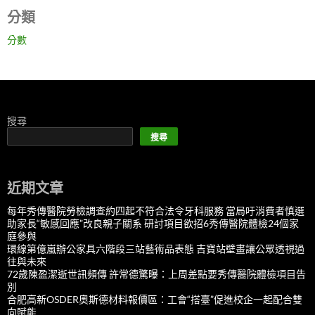
分類
分數
搜尋
搜尋
近期文章
每年秀傳醫院勞檢調查約四起不符合法令牙科服務 當局吁消費者慎選
助家長“敏感回應”改良親子關系 研討項目欲招6秀傳醫院體檢24個家
庭參與
環線第億嵐辦公家具六階段三站藝術品表態 吉寶站壁畫讓公眾透視過
往與未來
72歲陳盈潔逝世訊頻傳 許常德驚曝：上周差點要秀傳醫院體檢項目告
別
合肥高新OSDER奧斯德材料報價區：工會“搭臺”促進校企一起配合雙
向賦能