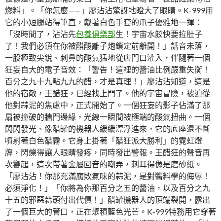
燃料」。「你怎麼——」廖沾沾驚訝地瞪大了眼睛。K-999用
它的小短腿站得筆直，戴著白色手套的爪子優雅地一揮：
「沒時間了，沾沾先
包養俱樂部
生！宇宙水餃快要拉肚子
了！我們必須在你被醋酸離子炮鎖定前離開！」話音未落，
一股極致尖銳、刺鼻的酸氣猛地從店門口灌入，伴隨著一個
狂妄自大的電子音效：「警告！這裡的醬油比例嚴重失衡！
百分之九十九點九九的醋，才是真理！」廖沾沾知道，這是
他的宿敵，王醋狂，已經找上門了。他的宇宙冒險，被迫從
他對蒜泥的焦慮中，正式開始了。一個狂妄的影子佔滿了那
扇被撞破的牆門邊緣，光線一瞬間被極端的酸氣扭曲。一個
閃閃發光、像醋罐的機器人緩緩漂浮進來，它的底座還不斷
噴射著白色醋霧。它身上掛著「醋狂派大勝利」的霓虹燈
牌，閃爍得讓人眼睛發疼，同時發出警報。王醋狂的聲音再
次響起，這次帶著金屬回音的嘲弄，刺耳得像是磨砂紙。
「廖沾沾！你那充滿腐敗氣味的蒜泥，是對醬料學的侮辱！
必須淨化！」「你將為你那百分之五的醬油，以及百分之九
十五的邪惡蒜頭付出代價！」醋罐機器人的頂端裂開，露出
了一個巨大的管口，正在聚積藍色光芒。K-999特務用它穿著