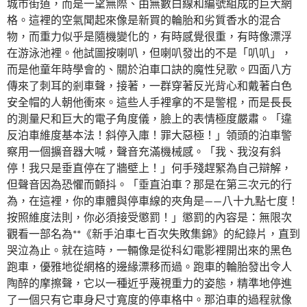
城市街道，而是一望無際、由無數白線和編號組成的巨大網
格。這裡的空氣聞起來像是新買的輪胎和劣質香水的混合
物，而重力似乎是隨機變化的，有時感覺很重，有時像漂浮
在游泳池裡。他試圖按喇叭，但喇叭發出的不是「叭叭」，
而是他童年時學會的、關於泊車口訣的魔性兒歌。四面八方
傳來了刺耳的剎車聲，接著，一群穿著反光背心和戴著白色
安全帽的人朝他衝來。這些人手裡拿的不是警棍，而是長長
的測量尺和巨大的電子角度儀，臉上的表情極度嚴肅。「違
反泊車維度基本法！斜停入庫！罪大惡極！」領頭的泊車警
察用一個擴音器大喊，聲音充滿機械感。「我、我沒有斜
停！我只是垂直停在了牆壁上！」何手殘趕緊為自己辯解，
但聲音因為恐懼而顫抖。「垂直泊車？那是在第三次元的行
為，在這裡，你的車體與停車線的夾角是——八十九點七度！
按照維度法則，你必須接受懲罰！」懲罰的內容是：無限次
觀看一部名為**《新手泊車七百次失敗集錦》的紀錄片，直到
哭泣為止。就在這時，一輛像是從科幻電影裡開出來的黑色
跑車，優雅地從網格的邊緣漂移而過。跑車的輪胎發出令人
陶醉的摩擦聲，它以一種近乎蔑視重力的姿態，精準地停進
了一個只有它車身尺寸寬度的停車格中。那泊車的過程就像