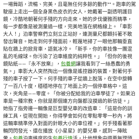
一場舞蹈，流暢、完美，且毫無任何多餘的動作**。跑車的駕
駛座上走出一個全身黑色皮衣的女人，她戴著一副透明護目
鏡，冷酷地朝著何手殘的方向走來。她的步伐優雅而精準，
每一步都像是被測量過一樣，完美地落在網格線上。「車影
大人！」泊車警察們立刻立正站好，連測量尺都顫抖著不敢
發出聲音。她走到何手殘面前，輕蔑地掃了一眼他那輛垂直
貼在牆上的掀背車，語氣冰冷。「新手，你的車技像一團混
亂的毛線球。你污染了泊車維度的純粹性。」「但你的後視
鏡貼紙——『永不放棄』，
包養網
讓我看到了一絲愚蠢的勇
氣。」車影大人突然掏出一個像是遙控器的裝置，對著何手
殘的車子按了一下。何手殘的車子從牆上脫落，在空中旋轉
了一百八十度，穩穩地停在了地面上的一個停車格中。這
次，夾角是——零度。「你被分配給我的泊車學徒了。如果泊
車是一種宗教，你就是那個連方向盤都沒摸過的新信徒。」
她指了指旁邊一輛像是巨型嬰兒車的改造車：「這是你的訓
練工具，從現在開始，你得學會如何在零點零零一秒內，將
這輛車精準停入對面的針眼大小的車位裡。」何手殘看著那
輛閃閃發光、還在播放《小星星》的嬰兒車，感到一陣眩
暈。
包養
泊車維度的生
包養行情
活，比他想象中還要無理頭