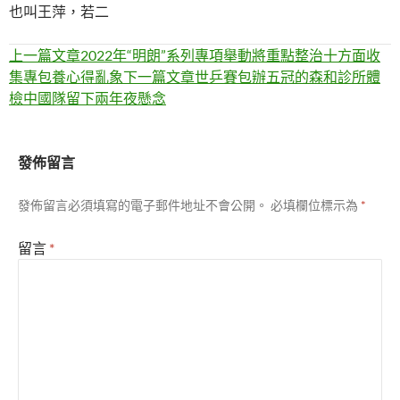
也叫王萍，若二
文
上一篇文章
2022年“明朗”系列專項舉動將重點整治十方面收
集專包養心得亂象
下一篇文章
世乒賽包辦五冠的森和診所體
章
檢中國隊留下兩年夜懸念
導
覽
發佈留言
發佈留言必須填寫的電子郵件地址不會公開。
必填欄位標示為
*
留言
*