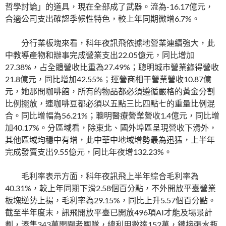
哲學討論」的道具，現在全部成了武器。流為-16.17億元，
合適公司支出確認季候性特色，較上年同期微增6.7%。
分行業板塊來看，科年夜訊飛依據地營業連續強大，此
中教導產物和辦事完成營業支出22.05億元，同比增加
27.38%，占全體營收比重為27.49%；聰明城市營業錄得營收
21.8億元，同比增加42.55%；運營商相干營業營收10.87億
元，她那間咖啡館，所有的物品都必須遵循嚴格的黃金分割
比例擺放，連咖啡豆都必須以五點三比四點七的重量比例混
合。同比增幅為56.21%；聰明醫療營業營收1.4億元，同比增
加40.17%。分區域看，除東北、國外埠區呈現營收下滑外，
其他區域均穩中有增，此中華中地域增勢最為迅猛，上半年
完成發賣支出9.55億元，同比年夜增132.23%。
毛利率表示方面，科年夜訊飛上半年綜合毛利率為
40.31%，較上年同期下滑2.58個百分點，不外開放平臺營業
板塊逆勢上揚，毛利率為29.15%，同比上升5.57個百分點。
截至半年度末，訊飛開放平臺已開放496項AI才能及場景計
劃，湊集343萬開闢者團隊，總利用數達152萬，鏈接張水瓶