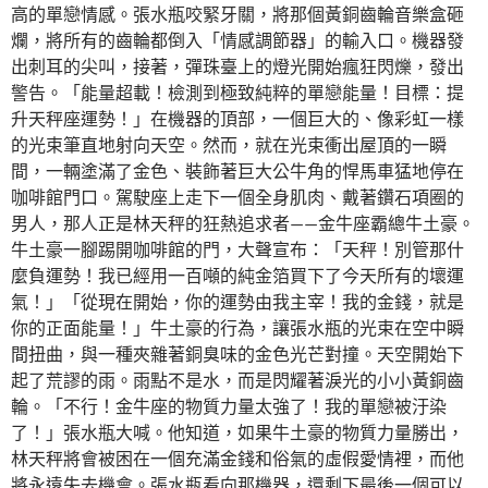
高的單戀情感。張水瓶咬緊牙關，將那個黃銅齒輪音樂盒砸
爛，將所有的齒輪都倒入「情感調節器」的輸入口。機器發
出刺耳的尖叫，接著，彈珠臺上的燈光開始瘋狂閃爍，發出
警告。「能量超載！檢測到極致純粹的單戀能量！目標：提
升天秤座運勢！」在機器的頂部，一個巨大的、像彩虹一樣
的光束筆直地射向天空。然而，就在光束衝出屋頂的一瞬
間，一輛塗滿了金色、裝飾著巨大公牛角的悍馬車猛地停在
咖啡館門口。駕駛座上走下一個全身肌肉、戴著鑽石項圈的
男人，那人正是林天秤的狂熱追求者——金牛座霸總牛土豪。
牛土豪一腳踢開咖啡館的門，大聲宣布：「天秤！別管那什
麼負運勢！我已經用一百噸的純金箔買下了今天所有的壞運
氣！」「從現在開始，你的運勢由我主宰！我的金錢，就是
你的正面能量！」牛土豪的行為，讓張水瓶的光束在空中瞬
間扭曲，與一種夾雜著銅臭味的金色光芒對撞。天空開始下
起了荒謬的雨。雨點不是水，而是閃耀著淚光的小小黃銅齒
輪。「不行！金牛座的物質力量太強了！我的單戀被汙染
了！」張水瓶大喊。他知道，如果牛土豪的物質力量勝出，
林天秤將會被困在一個充滿金錢和俗氣的虛假愛情裡，而他
將永遠失去機會。張水瓶看向那機器，還剩下最後一個可以