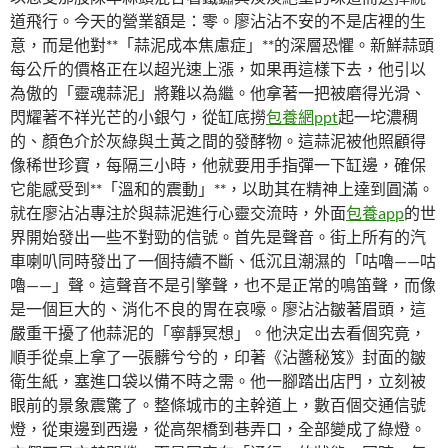
道飛行。今天的營業額是：零。廖沾沾不安的不是店裡的生
意，而是他對**「蒜泥成本焦慮症」**的深層恐懼。新鮮蒜頭
每公斤的價格正在以超光速上漲，如果再這樣下去，他引以
為傲的「靈魂蒜泥」將難以為繼。他拿著一把被磨得光滑、
閃耀著不祥光芒的小銀勺，從缸底撈
包養網ppt
起一坨濃稠
的、顏色介於灰綠與土黃之間的發酵物。這蒜泥被他照顧得
像稀世珍寶，每隔三小時，他就要用手指彈一下缸邊，確保
它能感受到**「溫和的震動」**，以助其在精神上達到圓滿。
就在廖沾沾專注於與蒜泥進行心靈交流時，外面
包養app
的世
界開始發出一些不對勁的信號。首先是聲音。街上所有的汽
車喇叭同時發出了一個持續不斷、低沉且潮濕的「咕嚕——咕
嚕——」聲。這聲音不是引擎聲，也不是正常的鳴笛聲，而像
是一個巨大的、消化不良的胃在哀嚎。廖沾沾皺著眉頭，這
嚴重干擾了他蒜泥的「寧靜冥想」。他決定出去看個究竟，
順手從桌上拿了一張髒兮兮的，印著《沾醬秘笈》封面的皺
衛生紙，塞進口袋以備不時之需。他一腳踏出店門，立刻被
眼前的景象震驚了。整條城市的主幹道上，數百個交通信號
燈，從東邊到西邊，從高架橋到巷弄口，全部變成了綠燈。