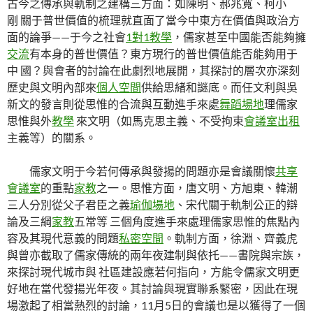
古今之傳承與軌制之建構三方面：如陳明、郝兆寬、柯小
剛 關于普世價值的梳理就直面了當今中東方在價值與政治方
面的論爭——于今之社會
1對1教學
，儒家甚至中國能否能夠擁
交流
有本身的普世價值？東方現行的普世價值能否能夠用于
中 國？與會者的討論在此劇烈地展開，其探討的層次亦深刻
歷史與文明內部來
個人空間
供給思緒和謎底。而任文利與吳
新文的發言則從思惟的合流與互動進手來處
舞蹈場地
理儒家
思惟與外
教學
來文明（如馬克思主義、不受拘束
會議室出租
主義等）的關系。
儒家文明于今若何傳承與發揚的問題亦是會議關懷
共享
會議室
的重點
家教
之一。思惟方面，唐文明、方旭東、韓潮
三人分別從父子君臣之義
瑜伽場地
、宋代關于軌制公正的辯
論及三綱
家教
五常等 三個角度進手來處理儒家思惟的焦點內
容及其現代意義的問題
私密空間
。軌制方面，徐淵、齊義虎
與曾亦截取了儒家傳統的兩年夜建制與依托——書院與宗族，
來探討現代城市與 社區建設應若何指向，方能令儒家文明更
好地在當代發揚光年夜。其討論與現實聯系緊密，因此在現
場激起了相當熱烈的討論，11月5日的會議也是以獲得了一個