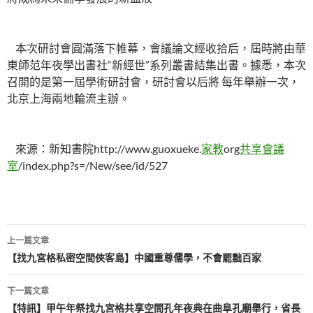
本次研討會圓滿落下帷幕，會議論文經收拾后，屆時將由華
東師范年夜學出書社“新經世”系列叢書結集出書。據悉，本次
召開的是第一屆學術研討會，研討會以后將 每年舉辦一次，
北京上海兩地輪流主辦。
來源：新知書院http://www.guoxueke.
家教
org
共享會議
室
/index.php?s=/New/see/id/527
文
上一篇文章
章
【找九宮格私密空間俠客島】中國重尊儒學，不會罷黜百家
導
下一篇文章
覽
【特訊】甲午年祭找九宮格共享空間孔年夜典在曲阜孔廟舉行，省長