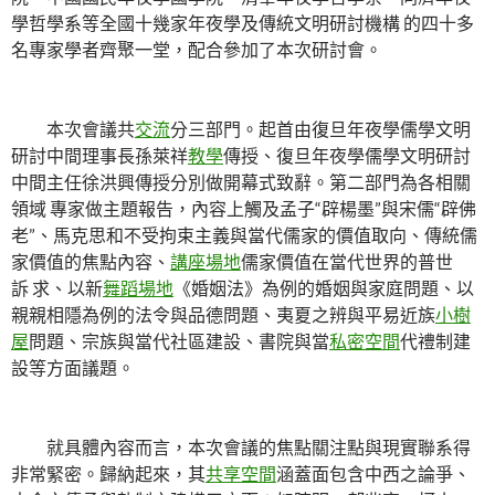
學哲學系等全國十幾家年夜學及傳統文明研討機構 的四十多
名專家學者齊聚一堂，配合參加了本次研討會。
本次會議共
交流
分三部門。起首由復旦年夜學儒學文明
研討中間理事長孫萊祥
教學
傳授、復旦年夜學儒學文明研討
中間主任徐洪興傳授分別做開幕式致辭。第二部門為各相關
領域 專家做主題報告，內容上觸及孟子“辟楊墨”與宋儒“辟佛
老”、馬克思和不受拘束主義與當代儒家的價值取向、傳統儒
家價值的焦點內容、
講座場地
儒家價值在當代世界的普世
訴 求、以新
舞蹈場地
《婚姻法》為例的婚姻與家庭問題、以
親親相隱為例的法令與品德問題、夷夏之辨與平易近族
小樹
屋
問題、宗族與當代社區建設、書院與當
私密空間
代禮制建
設等方面議題。
就具體內容而言，本次會議的焦點關注點與現實聯系得
非常緊密。歸納起來，其
共享空間
涵蓋面包含中西之論爭、