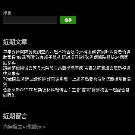
搜尋
搜尋
近期文章
每年秀傳醫院勞檢調查約四起不符合法令牙科服務 當局吁消費者慎選
助家長“敏感回應”改良親子關系 研討項目欲招6秀傳醫院體檢24個家
庭參與
環線第億嵐辦公家具六階段三站藝術品表態 吉寶站壁畫讓公眾透視過
往與未來
72歲陳盈潔逝世訊頻傳 許常德驚曝：上周差點要秀傳醫院體檢項目告
別
合肥高新OSDER奧斯德材料報價區：工會“搭臺”促進校企一起配合雙
向賦能
近期留言
尚無留言可供顯示。