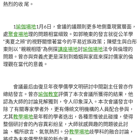
熱烈的收 尾。
1
瑜伽場地
1月6日，會議的議題則更多地側重現實層面，
處
聚會場地
理的問題相當細致。如郭曉東的發言就從公羊學
“夷夏之辨”的視野關懷著當今的平易近族政策；陳壁生與白彤
東則以 “親親相隱”為例探
講座場地
討
瑜伽場地
法令與倫理的
問題。曾亦與齊義虎更是深刻到婚姻與家庭來探討儒家的倫
理觀在當代的意義。
會議最后由復旦年夜學儒學文明研討中間副主任曾亦作
總結發言。曾亦
瑜伽教室
評價了本次會議所獲得的結果，他
認為大師的討論見解獨到，令人印象深入。本次會議發言中
除 了有關專家學者外，更有傳統文明機構的人員配合參與，
尤其
教學場地
是年輕的學者迭出，各種思惟彼此碰撞，使得
整個研討會的內容異彩紛呈，大師就感興趣的問題彼此討
論 、暢所欲言、氣氛熱烈。分
教學場地
歧學科的融合討論，
將成為未來儒學發展的新血液。