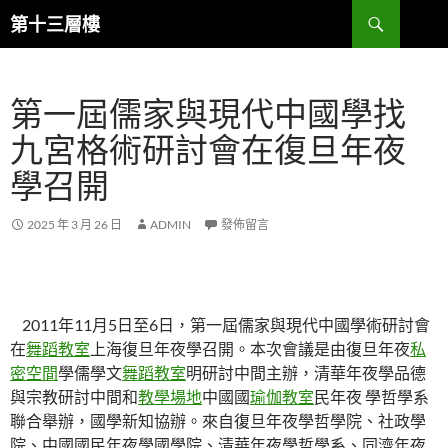
跳
搜
第十三層樓
至
尋
主
要
第一屆儒家與現代中國學找
內
容
九宮格術研討會在復旦年夜
學召開
2025 年 3 月 26 日
ADMIN
發佈留言
2011年11月5日至6日，第一屆儒家與現代中國學術研討會
在
舞蹈教室
上海復旦年夜學召開。本次會議是由復旦年夜
私
密空間
學儒學文
舞蹈教室
明研討中間主辦，清華年夜學品德
與宗教研討中間和
教學場地
中國國
瑜伽教室
民年夜 學哲學系
聯合舉辦，國學新知協辦。來自復旦年夜學哲學院、社政學
院、中國國民年夜學國學院、清華年夜學哲學系、同濟年夜