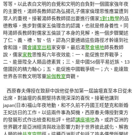
等等。以此表白文明的自覺和文明的自負對一個國家強年夜
的主要性，湯師長教師認為弘揚孔子儒家倫理思惟應當遭到
眾人的重視。接著湯師長教師提出要進行儒家
1對1教學
的品
德教導，進步對儒家五倫理念的認識，也就是修身養性。同
時湯師長教師對儒家五倫談了本身的見解，進一個步驟闡述
了仁、義、禮、智、信，認為只要通過這些路徑才幹達到社
會和諧，國
會議室出租
家安寧。最后湯
聚會場地
師長教師
說，儒家
家教
思惟有六年夜效能：一、能促進世界戰爭；
二、能晉陞全人類品德素質；三、是中國56個平易近族、13
億國民的精力軸心；五、能促進中國戰爭統一；六、能達致
世界各宗教文明等量
瑜伽教室
齊觀。
西原春夫傳授在致辭中說他從參加第一屆論壇直至本日從未
出席，對論壇的長期堅持表現深深的喜悅。接著他講到
japan(日本)福山年夜地動，和不久前不丹國王旺楚克和新婚
王妃訪日的工作。以這兩件事為契機，西原春夫傳授對東方
的發展形式作出檢查和批評。他認
講座場地
為，或許亞洲的
世界觀才是亞洲經濟與政治影響力對于世界彼此感化、解救
人類的途
共享空間
徑。這種亞洲形式包括了許多儒學所闡述