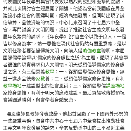
代表國民年夜學對與會代表致以熱烈的歡迎和誠摯的感謝，
并就此次研討會主題展開了闡述。他認為當前我國處在周全
建設小康社會的關鍵時期，經濟高速發展，但同時出現了誠
信缺掉，品德滑坡的情況。中心比來召開了十七屆六中全
會，專門討論了文明問題，提出了推動社會主義文明年夜發
展年夜繁榮的請求。《年夜學》說“自皇帝以致于庶人，一是
皆以修身為本”，這一思惟在現代社會仍然有嚴重意義。是以
文明任務者要弘揚傳統文明，向前人借
瑜伽教室
聰明。本屆
國際儒學論壇以“儒家的修身處世之道”為主題，體現了與會學
者很強的現實尋求和人文關懷。明天從頭倡導儒家的修身處
世之道，有三個意義
教學
：一、從頭倡導儒家修身思惟，無
益于進步品德修
家教
養；二、從頭倡導儒家修身思惟，有利
教學場地
于建設傑出的社會風尚；三、從頭倡導儒
講座場地
家修身思惟，有利于明天的廉政建設。最后賀耀敏傳授預祝
會議圓滿勝利，與會學者身體安康。
湯恩佳師長教師發表致辭。他起首回顧了一下國內外形勢的
一些嚴重事務，包含中共中心十七屆六中全會提出推動社會
主義文明年夜發展的請求，辛亥反動孫中山的三平易近主義