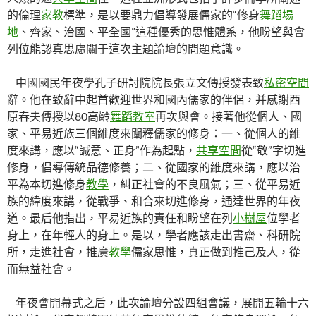
的倫理
家教
標準，是以要鼎力倡導發展儒家的“修身
舞蹈場
地
、齊家、治國、平全國”這種優秀的思惟體系，他盼望與會
列位能認真思慮關于這次主題論壇的問題意識。
中國國民年夜學孔子研討院院長張立文傳授發表致
私密空間
辭。他在致辭中起首歡迎世界和國內儒家的伴侶，并感謝西
原春夫傳授以80高齡
舞蹈教室
再次與會。接著他從個人、國
家、平易近族三個維度來闡釋儒家的修身：一、從個人的維
度來講，應以“誠意、正身”作為起點，
共享空間
從“敬”字切進
修身，倡導傳統品德修養；二、從國家的維度來講，應以治
平為本切進修身
教學
，糾正社會的不良風氣；三、從平易近
族的緯度來講，從戰爭、和合來切進修身，通達世界的年夜
道。最后他指出，平易近族的責任和盼望在列
小樹屋
位學者
身上，在年輕人的身上。是以，學者應該走出書齋、科研院
所，走進社會，推廣
教學
儒家思惟，真正做到推己及人，從
而無益社會。
年夜會開幕式之后，此次論壇分設四組會議，展開五輪十六