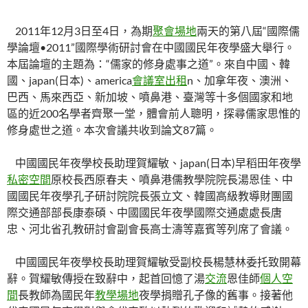
2011年12月3日至4日，為期
聚會場地
兩天的第八屆“國際儒
學論壇•2011”國際學術研討會在中國國民年夜學盛大舉行。
本屆論壇的主題為：“儒家的修身處事之道”。來自中國、韓
國、japan(日本)、america
會議室出租
n、加拿年夜、澳洲、
巴西、馬來西亞、新加坡、噴鼻港、臺灣等十多個國家和地
區的近200名學者齊聚一堂，體會前人聰明，探尋儒家思惟的
修身處世之道。本次會議共收到論文87篇。
中國國民年夜學校長助理賀耀敏、japan(日本)早稻田年夜學
私密空間
原校長西原春夫、噴鼻港儒教學院院長湯恩佳、中
國國民年夜學孔子研討院院長張立文、韓國高級教導財團國
際交通部部長康泰碩、中國國民年夜學國際交通處處長唐
忠、河北省孔教研討會副會長高士濤等嘉賓等列席了會議。
中國國民年夜學校長助理賀耀敏受副校長楊慧林委托致開幕
辭。賀耀敏傳授在致辭中，起首回憶了湯
交流
恩佳師
個人空
間
長教師為國民年
教學場地
夜學捐贈孔子像的舊事。接著他