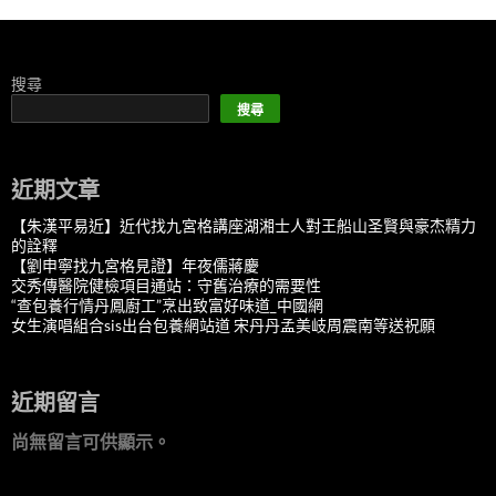
搜尋
搜尋
近期文章
【朱漢平易近】近代找九宮格講座湖湘士人對王船山圣賢與豪杰精力
的詮釋
【劉申寧找九宮格見證】年夜儒蔣慶
交秀傳醫院健檢項目通站：守舊治療的需要性
“查包養行情丹鳳廚工”烹出致富好味道_中國網
女生演唱組合sis出台包養網站道 宋丹丹孟美岐周震南等送祝願
近期留言
尚無留言可供顯示。