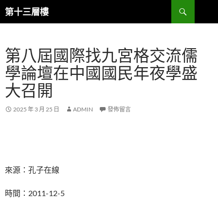
跳
搜
第十三層樓
至
尋
主
要
第八屆國際找九宮格交流儒
內
容
學論壇在中國國民年夜學盛
大召開
2025 年 3 月 25 日
ADMIN
發佈留言
來源：孔子在線
時間：2011-12-5