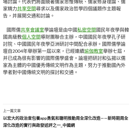
場討論。代表們將圍繞著儒家思惟傳統、儒家修身理論、儒
家精力
共享空間
尋求以及儒家政治哲學四個議題作主題報
告，并展開交通和討論。
國際儒
共享會議室
學論壇是由中國
私密空間
國民年夜學與韓
國高級教
個人空間
導財團聯合主辦，中國國民年夜學孔子研
討院、中國國民年夜學亞洲研討中間配合承辦。國際儒學論
壇自2004年舉辦第一屆以來，已經連續
瑜伽教室
舉辦七屆，
并已成為很有影響的國際儒學盛會。論壇把研討和弘揚以儒
家為主體的中國優秀傳統文明作為主題，努力于推動國內外
學者對中國傳統文明的探討和交通。
文
上一篇文章
章
以宏大的政治查包養app勇氣和聰明推動周全深化改造——新時期周全
深化改造的實行與啟發述評之一_中國網
導