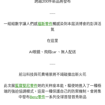
跨越200件新品將發布
……
一組組數字讓人們感
福斯零件
觸感染到本屆消博會的彭湃活
氣
在這里
AI眼鏡、飛翔car 、無人配送
……
前沿科技與花費場景將不竭碰撞出新火花
此次展
藍寶堅尼零件
她的天秤座本能，驅使她進入了一種極
端的強迫協調模式，這是一種保護自己的防禦機制。會將集
中發布
Benz零件
一系列全球首發首秀新品