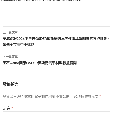
文
上一篇文章
章
羊城晚報2026中考志OSDER奧斯德汽車零件愿填報四場官方咨詢會，
逛遍全市高中不迷路
導
覽
下一篇文章
王石weibo回應OSDER奧斯德汽車材料被抓傳聞
發佈留言
發佈留言必須填寫的電子郵件地址不會公開。
必填欄位標示為
*
留言
*