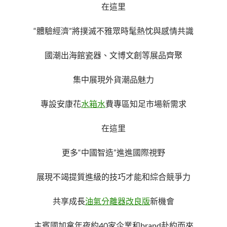
在這里
“體驗經濟”將撲滅不雅眾時髦熱忱與感情共識
國潮出海館瓷器、文博文創等展品齊聚
集中展現外貨潮品魅力
專設安康花
水箱水
費專區知足市場新需求
在這里
更多“中國智造”進進國際視野
展現不竭提質進級的技巧才能和綜合競爭力
共享成長
油氣分離器改良版
新機會
主賓國加拿年夜約40家企業和brand赴約而來