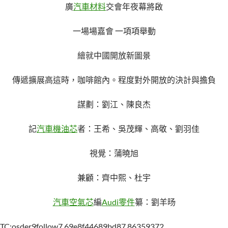
廣
汽車材料
交會年夜幕將啟
一場場嘉會 一項項舉動
繪就中國開放新圖景
傳遞擴展高這時，咖啡館內。程度對外開放的決計與擔負
謀劃：劉江、陳良杰
記
汽車機油芯
者：王希、吳茂輝、高敬、劉羽佳
視覺：蒲曉旭
兼顧：齊中熙、杜宇
汽車空氣芯
編
Audi零件
纂：劉羊旸
TC:osder9follow7 69e8f44689bd87.86359372