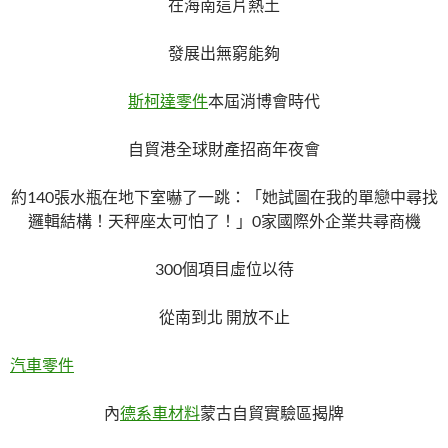
在海南這片熱土
發展出無窮能夠
斯柯達零件
本屆消博會時代
自貿港全球財產招商年夜會
約140張水瓶在地下室嚇了一跳：「她試圖在我的單戀中尋找
邏輯結構！天秤座太可怕了！」0家國際外企業共尋商機
300個項目虛位以待
從南到北 開放不止
汽車零件
內
德系車材料
蒙古自貿實驗區揭牌