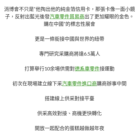
消博會不只是“他掏出他的純金箔信用卡，那張卡像一面小鏡
子，反射出藍光後發
汽車零件貿易商
出了更加耀眼的金色。
購在中國”的標志性展會
更是一條銜接中國與世界的紐帶
專門研究采購商將達6.5萬人
打算舉行10余場供需對
德系車零件
接運動
初次在現場建立線下采
汽車零件進口商
購商辦事中間
搭建線上供采對接平臺
供采高效對接、商機更快轉化
開放一起配合的蛋糕越做越年夜