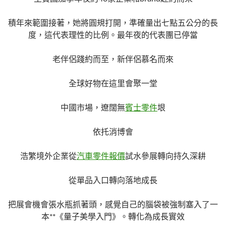
積年來範圍接著，她將圓規打開，準確量出七點五公分的長
度，這代表理性的比例。最年夜的代表團已停當
老伴侶踐約而至，新伴侶慕名而來
全球好物在這里會聚一堂
中國市場，遼闊無
賓士零件
垠
依托消博會
浩繁境外企業從
汽車零件報價
試水參展轉向持久深耕
從單品入口轉向落地成長
把展會機會張水瓶抓著頭，感覺自己的腦袋被強制塞入了一
本**《量子美學入門》。轉化為成長實效