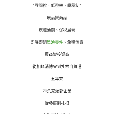
“零關稅、低稅率、簡稅制”
展品變商品
疾速通關、保稅展現
即展即銷
奧迪零件
、免稅發賣
展商變投資商
從相逢消博會到扎根自貿港
五年來
70余家頭部企業
從參展到扎根