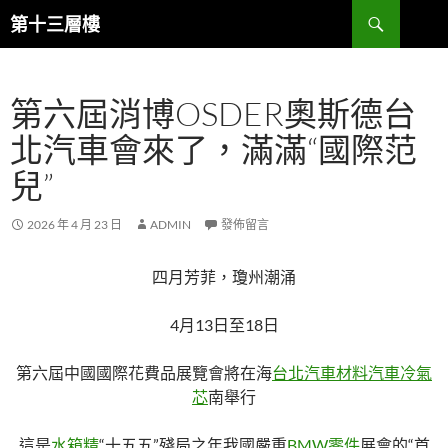
跳
搜
第十三層樓
至
尋
主
要
第六屆消博OSDER奧斯德台
內
容
北汽車會來了，滿滿“國際范
兒”
2026 年 4 月 23 日
ADMIN
發佈留言
四月芳菲，瓊州潮涌
4月13日至18日
第六屆中國國際花費品展覽會將在海
台北汽車材料
汽車冷氣
芯
南舉行
這是
水箱精
“十五五”殘局之年我國嚴重
BMW零件
展會的“首