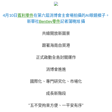
4月10日
賓利零件
在第六屆消博會主會場拍攝的AI眼鏡模子。
新華社
Bentley零件
記者蒲曉旭 攝
共繪開放新圖景
跟著海南自貿港
正式啟動全島封關運作
消博會進進
國際化、專門研究化、市場化
成長新階段
“五不受拘束方便、一平安有序”