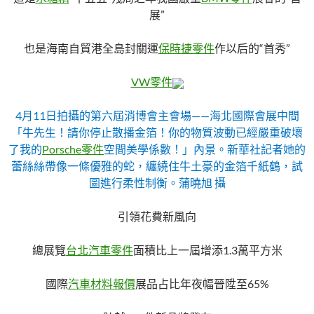
展”
也是海南自貿港全島封關運
保時捷零件
作以后的“首秀”
VW零件
4月11日拍攝的第六屆消博會主會場——海北國際會展中間
「牛先生！請你停止散播金箔！你的物質波動已經嚴重破壞
了我的
Porsche零件
空間美學係數！」內景。新華社記者她的
蕾絲絲帶像一條優雅的蛇，纏繞住牛土豪的金箔千紙鶴，試
圖進行柔性制衡。蒲曉旭 攝
引領花費新風向
總展覽
台北汽車零件
面積比上一屆增添1.3萬平方米
國際
汽車材料報價
展品占比年夜幅晉陞至65%