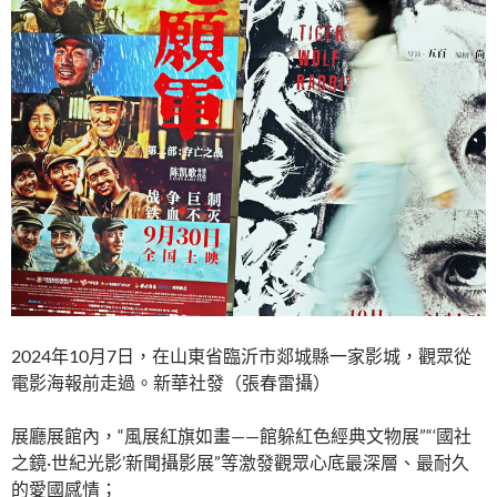
2024年10月7日，在山東省臨沂市郯城縣一家影城，觀眾從
電影海報前走過。新華社發（張春雷攝）
展廳展館內，“風展紅旗如畫——館躲紅色經典文物展”“‘國社
之鏡·世紀光影’新聞攝影展”等激發觀眾心底最深層、最耐久
的愛國感情；