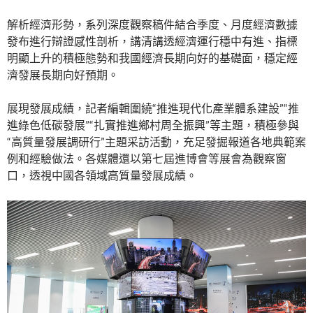
解析經濟形勢，系列深度觀察稿件結合季度、月度經濟數據
發布進行辯證感性剖析，講清講透經濟運行穩中有進、指標
明顯上升的積極態勢和我國經濟長期向好的基礎面，穩定經
濟發展長期向好預期。
展現發展成績，記者編輯圍繞“推進現代化產業體系建設”“推
進綠色低碳發展”“扎實推進鄉村周全振興”等主題，積極參與
“高質量發展調研行”主題采訪活動，充足發掘報道各地典範案
例和經驗做法。各媒體還以第七屆進博會等展會為觀察窗
口，透視中國各領域高質量發展成績。