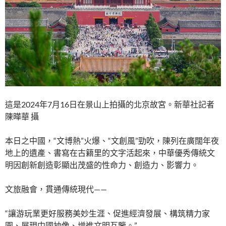
這是2024年7月16日在景山上拍攝的北京故宮。新華社記者
陳曄華 攝
本日之中國，“文博熱”火爆、“文創風”勁吹，陳列在廣闊年夜
地上的遺產、書寫在古籍里的文字活起來，中華優秀傳統文
明因創新創造彰顯出茂盛的性命力、創造力、影響力。
文旅融會，貫通傳統現代——
“讓游玩業更好服務美妙生涯、促進經濟發展、構筑精力家
園、展現中國抽像、增進文明互鑒。”