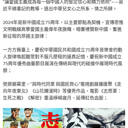
“讓愛國主義成為每一個中國人的堅定信心和精力依附”——習
近平總書記的教導，道出中華兒女心之所系、情之所歸。
2024年是新中國成立75周年，以主要節點為契機，宣傳思惟
文明戰線高擎愛國主義偉年夜旗幟，唱響禮贊新中國、奮進
新征程的昂揚主旋律：
一方方舞臺上，慶祝中華國民共和國成立75周年音樂會的動
人旋律喚起聽眾對不服凡歷程的逼真記憶，慶祝新中國成立
75周年優秀曲藝節目展演在傳統與現代的碰撞中展現時代風
貌；
熒屏銀幕里，“與時代同業 與國民齊心”電視劇展播匯聚《走
向年夜東北》《山花爛漫時》等優秀作品，電影《志愿軍：
生死之戰》《解密》重溫崢嶸歲月、延傳紅色血脈；