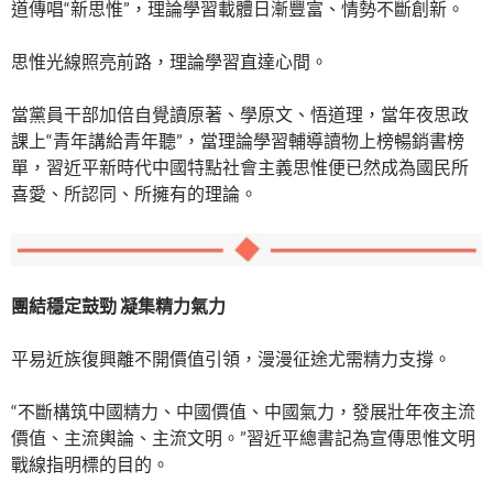
道傳唱“新思惟”，理論學習載體日漸豐富、情勢不斷創新。
思惟光線照亮前路，理論學習直達心間。
當黨員干部加倍自覺讀原著、學原文、悟道理，當年夜思政
課上“青年講給青年聽”，當理論學習輔導讀物上榜暢銷書榜
單，習近平新時代中國特點社會主義思惟便已然成為國民所
喜愛、所認同、所擁有的理論。
團結穩定鼓勁 凝集精力氣力
平易近族復興離不開價值引領，漫漫征途尤需精力支撐。
“不斷構筑中國精力、中國價值、中國氣力，發展壯年夜主流
價值、主流輿論、主流文明。”習近平總書記為宣傳思惟文明
戰線指明標的目的。