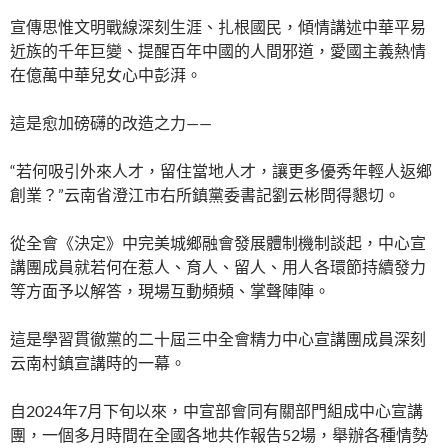
宣傳思惟文明戰線深刻生涯、扎根國民，傾情講述中華平易
近族的千年巨變、提醒百年中國的人間邪道，愛國主義熱情
在億萬中華兒女心中彭湃。
這是愈加磅礴的改造之力——
“若何吸引外來人才，留住當地人才，讓更多優秀年輕人返鄉
創業？”云南省澄江市右所鎮黨委書記劉云彬問得懇切。
從全會《決定》中完美城鄉融會發展體制機制談起，中心宣
講團成員就若何在惹人、育人、留人、用人各環節持續發力
等方面予以解答，現場互動頻頻、掌聲陣陣。
這是學習貫徹黨的二十屆三中全會精力中心宣講團成員深刻
云南村鎮宣講時的一幕。
自2024年7月下旬以來，中宣部會同有關部門組成中心宣講
團，一個多月時間在全國各地共作報告52場，舉辦各種情勢