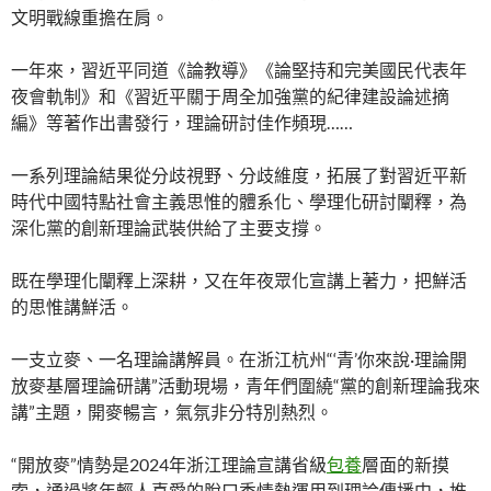
文明戰線重擔在肩。
一年來，習近平同道《論教導》《論堅持和完美國民代表年
夜會軌制》和《習近平關于周全加強黨的紀律建設論述摘
編》等著作出書發行，理論研討佳作頻現……
一系列理論結果從分歧視野、分歧維度，拓展了對習近平新
時代中國特點社會主義思惟的體系化、學理化研討闡釋，為
深化黨的創新理論武裝供給了主要支撐。
既在學理化闡釋上深耕，又在年夜眾化宣講上著力，把鮮活
的思惟講鮮活。
一支立麥、一名理論講解員。在浙江杭州“‘青’你來說·理論開
放麥基層理論研講”活動現場，青年們圍繞“黨的創新理論我來
講”主題，開麥暢言，氣氛非分特別熱烈。
“開放麥”情勢是2024年浙江理論宣講省級
包養
層面的新摸
索，通過將年輕人喜愛的脫口秀情勢運用到理論傳播中，推