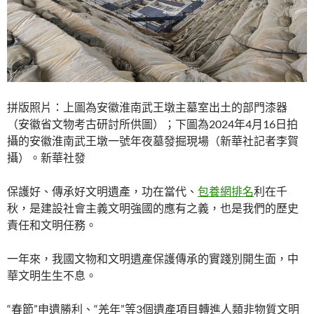
拼版照片：上圖為安徽淮南武王墩主墓室出土的部門漆器
（安徽省文物考古研討所供圖）；下圖為2024年4月16日拍
攝的安徽淮南武王墩一號年夜墓發掘現場（新華社記者李賀
攝）。新華社發
保護好、傳承好文明遺產，功在當代、
包養網排名
利在千
秋，是建設社會主義文明強國的應有之義，也是我們的歷史
責任和文明任務。
一年來，我國文物和文明遺產保護傳承的實踐別開生面，中
華文明生生不息。
“春節”申遺勝利、“羌年”等3個遺產項目轉進人類非物質文明