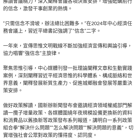
解讀會議精力，深入闡釋會議各項決策安排，增強砥礪前行
的信念，激發干事創業的熱情。
“只需信念不滑坡，辦法總比困難多。”在2024年中心經濟任
務會議上，習近平總書記強調了“信念”二字。
一年來，宣傳思惟文明戰線不斷加強經濟宣傳和輿論引導，
協力唱響“強信念”主旋律。
聚焦思惟引導，中心媒體刊發一批理論闡釋文章和生動實踐
案例，深刻闡釋習近平經濟思惟的科學體系、構成脈絡和世
界意義，闡釋發展新質生產力、促進城鄉融會發展等嚴重決
策安排。
做好政策解讀，國新辦新聞發布會邀請經濟領域權威部門解
讀一攬子增量政策、各媒體圍繞年夜規模設備更換新的資料
和消費品以舊換新等政策發布系列報道，講明白一系列政策
組合拳“解決什么問題”“怎么解決問題”“解決問題的意義”，切
實增強社會公眾對政策的懂得度、認同度。