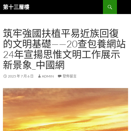
跳
搜
第十三層樓
至
尋
主
要
筑牢強國扶植平易近族回復
內
容
的文明基礎——20查包養網站
24年宣揚思惟文明工作展示
新景象_中國網
2025 年 7 月 6 日
ADMIN
發佈留言