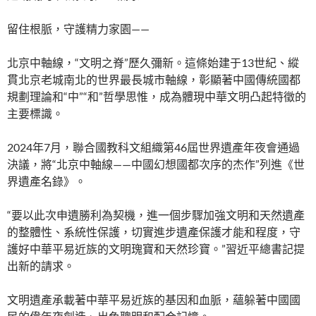
留住根脈，守護精力家園——
北京中軸線，“文明之脊”歷久彌新。這條始建于13世紀、縱
貫北京老城南北的世界最長城市軸線，彰顯著中國傳統國都
規劃理論和“中”“和”哲學思惟，成為體現中華文明凸起特徵的
主要標識。
2024年7月，聯合國教科文組織第46屆世界遺產年夜會通過
決議，將“北京中軸線——中國幻想國都次序的杰作”列進《世
界遺產名錄》。
“要以此次申遺勝利為契機，進一個步驟加強文明和天然遺產
的整體性、系統性保護，切實進步遺產保護才能和程度，守
護好中華平易近族的文明瑰寶和天然珍寶。”習近平總書記提
出新的請求。
文明遺產承載著中華平易近族的基因和血脈，蘊躲著中國國