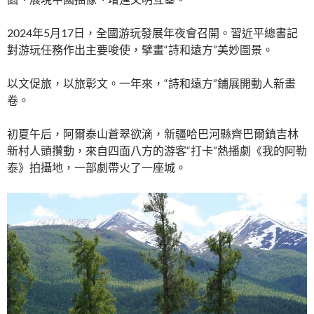
2024年5月17日，全國游玩發展年夜會召開。習近平總書記
對游玩任務作出主要唆使，擘畫“詩和遠方”美妙圖景。
以文促旅，以旅彰文。一年來，“詩和遠方”鋪展開動人新畫
卷。
初夏午后，阿爾泰山蒼翠欲滴，新疆哈巴河縣齊巴爾鎮吉林
新村人頭攢動，來自四面八方的游客“打卡”熱播劇《我的阿勒
泰》拍攝地，一部劇帶火了一座城。