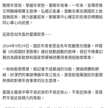
胸懷年夜局、掌握年夜勢、著眼年夜事，一年來，宣傳思惟
文明戰線唱響主旋律，弘揚正能量，激勵全黨全國國民士氣
鼓舞起來、精力振奮起來，朝著黨中心確定的宏偉目標團結
同心專心向前進。
這是愈加充盈的愛國密意——
2024年9月29日，國民年夜會堂金色年夜廳燈光殘暴。伴隨
著《向祖國好漢致敬》雄壯鼓動感動的旋律，習近平總書記
親自為國家勛章和國家榮譽稱號獲得者頒授勛章獎章。
一枚枚勛章獎章，銘記著不成磨滅的功勛。通過媒體和網
絡，好漢們的事跡傳遍年夜江南北，激發起億萬國民的愛國
熱情和對偉年夜事業的壯志激情。
愛國主義是中華平易近族的平易近族心、平易近族魂，是我
們平易近族精力的焦點。