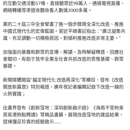
的互動交通活動57場，直接聽眾近98萬人，通過電視直播、
網絡轉播等渠道收聽收看人數達2000多萬。
黨的二十屆三中全會擘畫了進一個步驟周全深化改造、推進
中國式現代化的宏偉藍圖。習近平總書記指出：“廣泛凝集共
識、充足調動一切積極原因，對順利推進改造非常主要。”
加強面向基層和群眾的宣傳、解讀，及時解疑釋惑，回應社
會關切，有助于筑牢全黨全社會共抓改造的思惟基礎、群眾
基礎。
新聞媒體開設“錨定現代化 改造再深化”等欄目、發布《改造
開放新篇章》特別報道，廣年夜記者編輯記錄下改造一線的
火熱實踐；
出書界發布《創新窪地：深圳創新啟示錄》《海南不受拘束
貿易港熱點釋讀》等精品書籍，展現改造窪地的建設結果，
提煉彌足珍貴的經驗啟示……