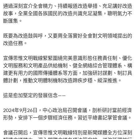
通過深刻宣介全會精力、持續報道改造舉措、充足講好改造
故事，全黨全國各族國民的改造共識充足凝集，聰明氣力不
斷匯集。
既要為改造鼓與呼，又要周全落實好全會對文明領域提出的
改造任務。
宣傳思惟文明戰線緊緊圍繞完美意識形態任務責任制、優化
文明服務和文明產品供給機制、健全網絡綜合管理體系、構
建更有用力的國際傳播體系等方面，加強研討謀劃、制訂具
體計劃，推動文明體制機制改造蹄疾步穩、縱深推進。
這是愈加堅定的發展信念——
2024年9月26日，中心政治局召開會議，剖析研討當前經濟
形勢，安排下一個步驟經濟任務。習近平總書記掌管會議。
會議召開后，宣傳思惟文明戰線特別是新聞媒體全方位深刻