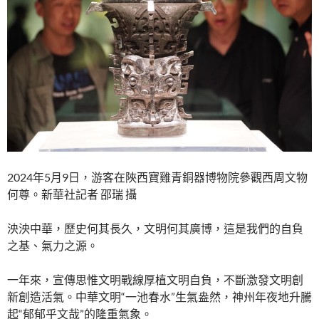
2024年5月9日，游客在陜西寶雞青銅器博物院參觀西周文物
何尊。新華社記者 邵瑞 攝
泱泱中華，歷史何其長久，文明何其廣博，這是我們的自負
之基、氣力之源。
一年來，宣傳思惟文明戰線厚植文明自負，不斷激發文明創
新創造活氣。中華文明“一池春水”生氣盎然，神州年夜地升騰
起“郁郁乎文哉”的隆重氣象。