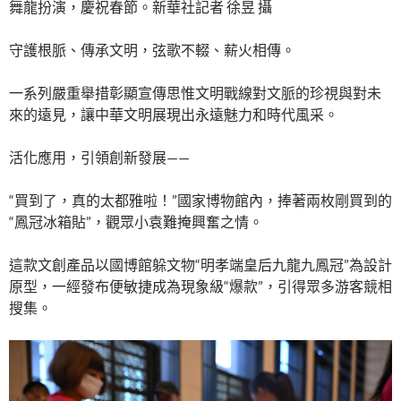
舞龍扮演，慶祝春節。新華社記者 徐昱 攝
守護根脈、傳承文明，弦歌不輟、薪火相傳。
一系列嚴重舉措彰顯宣傳思惟文明戰線對文脈的珍視與對未
來的遠見，讓中華文明展現出永遠魅力和時代風采。
活化應用，引領創新發展——
“買到了，真的太都雅啦！”國家博物館內，捧著兩枚剛買到的
“鳳冠冰箱貼”，觀眾小袁難掩興奮之情。
這款文創產品以國博館躲文物“明孝端皇后九龍九鳳冠”為設計
原型，一經發布便敏捷成為現象級“爆款”，引得眾多游客競相
搜集。