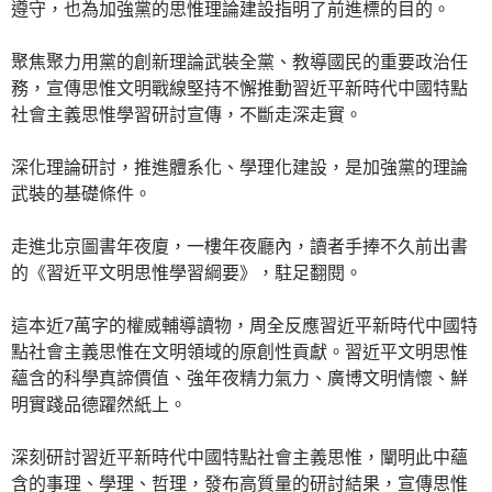
遵守，也為加強黨的思惟理論建設指明了前進標的目的。
聚焦聚力用黨的創新理論武裝全黨、教導國民的重要政治任
務，宣傳思惟文明戰線堅持不懈推動習近平新時代中國特點
社會主義思惟學習研討宣傳，不斷走深走實。
深化理論研討，推進體系化、學理化建設，是加強黨的理論
武裝的基礎條件。
走進北京圖書年夜廈，一樓年夜廳內，讀者手捧不久前出書
的《習近平文明思惟學習綱要》，駐足翻閱。
這本近7萬字的權威輔導讀物，周全反應習近平新時代中國特
點社會主義思惟在文明領域的原創性貢獻。習近平文明思惟
蘊含的科學真諦價值、強年夜精力氣力、廣博文明情懷、鮮
明實踐品德躍然紙上。
深刻研討習近平新時代中國特點社會主義思惟，闡明此中蘊
含的事理、學理、哲理，發布高質量的研討結果，宣傳思惟