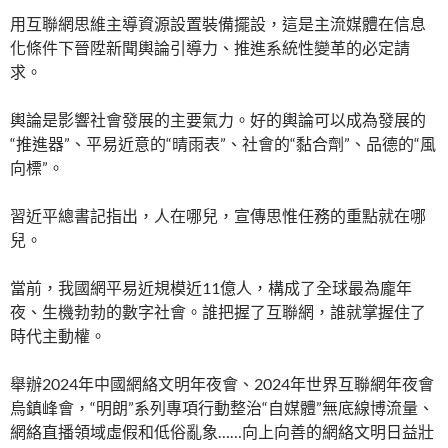
用互聯網思維主導資源設置裝備擺設，這是主流媒體在信息
化條件下晉陞新聞輿論引導力、推進系統性變革的必定請
求。
輿論是影響社會發展的主要氣力。好的輿論可以成為發展的
“推進器”、平易近意的“晴雨表”、社會的“黏合劑”、品德的“風
向標”。
習近平總書記指出，人在哪兒，宣傳思惟任務的重點就在哪
兒。
當前，我國網平易近規模近11億人，構成了全球最為龐年
夜、生機勃勃的數字社會。誰把握了互聯網，誰就掌握住了
時代主動權。
舉辦2024年中國網絡文明年夜會、2024年世界互聯網年夜會
烏鎮峰會，“明朗”系列專項行動整治“自媒體”無底線博流量、
網絡直播領域虛假和低俗亂象……向上向善的網絡文明日益壯