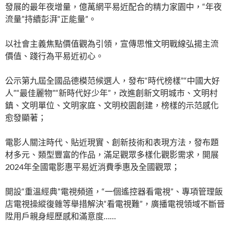
發展的最年夜增量，億萬網平易近配合的精力家園中，“年夜
流量”持續彭湃“正能量”。
以社會主義焦點價值觀為引領，宣傳思惟文明戰線弘揚主流
價值、踐行為平易近初心。
公示第九屆全國品德模范候選人，發布“時代榜樣”“中國大好
人”“最佳麗物”“新時代好少年”，改進創新文明城市、文明村
鎮、文明單位、文明家庭、文明校園創建，榜樣的示范感化
愈發顯著；
電影人關注時代、貼近現實、創新技術和表現方法，發布題
材多元、類型豐富的作品，滿足觀眾多樣化觀影需求，開展
2024年全國電影惠平易近消費季惠及全國觀眾；
開設“重溫經典”電視頻道，“一個遙控器看電視”、專項管理飯
店電視操縱復雜等舉措解決“看電視難”，廣播電視領域不斷晉
陞用戶親身經歷感和滿意度……