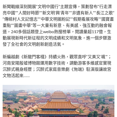
新聞戰線深刻開展“文明中國行”主題宣傳，策劃發布“行走漂
亮中國”“人間好時節”“新文明‘興’青年”“非遺有新人”“長江之歌”
“傳統村人文記憶志”“中華文明圈粉記”“假期看展攻略”“國寶畫
重點”“圖畫中華”等一大量有新意、有美感、強互動的融會報
道，240多個話題登上weibo熱搜榜單，閱讀量超117億，生
動展現新時代新征程的文明成績和文明氣象，進一個步驟激
發了全社會的文明創新創造活氣。
新編越劇《新龍門客棧》持續火熱，觀眾直呼“又美又‘颯’”；
河南安陽殷墟博物館運用數字技術，調動游客多維感官實現
沉醉式親身經歷；沉醉式家庭音樂劇《甪端》駐演版讓故宮
文物活起來……