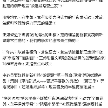
動黨的創新理論“飛進尋常蒼生家”。
用接地氣、有生氣、富有吸引力沾染力的年夜眾話語，才幹
架起科學理論通向群眾的橋梁。
正如習近平總書記所指出的那樣，黨的理論創新和實踐創新
是非常生動的，我們的學習也應該是生動的。
一年來，以蒼生視角、蒼生語言、蒼生情懷推動理論與年夜
眾“零距離”“面對面”，宣傳思惟文明戰線推動黨的創新理論來
到群眾身邊，走進蒼生心坎。
中心重要媒體創新打造“微鏡頭”“第一觀察·現場”等融媒體產
品，策劃《平“語”近人——習近平喜歡的典故》（第三季）等
電視節目，通過鉅細屏幕，理論普及的半徑持續拓展。
“學習強國”學習平臺不斷擴年夜理論陣地空間，助力“全員參
與、全平易近學習”；“院壩小講堂”“社區微課堂”深刻鄉村街