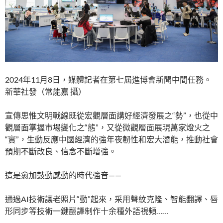
2024年11月8日，媒體記者在第七屆進博會新聞中間任務。
新華社發（常能嘉 攝）
宣傳思惟文明戰線既從宏觀層面講好經濟發展之“勢”，也從中
觀層面掌握市場變化之“態”，又從微觀層面展現萬家燈火之
“實”，生動反應中國經濟的強年夜韌性和宏大潛能，推動社會
預期不斷改良、信念不斷增強。
這是愈加鼓動感動的時代強音——
通過AI技術讓老照片“動”起來，采用聲紋克隆、智能翻譯、唇
形同步等技術一鍵翻譯制作十余種外語視頻……