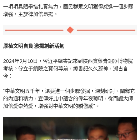
一項項具體舉措扎實無力，國民群眾文明獲得感進一個步驟
增強，主旋律加倍昂揚。
厚植文明自負 激揚創新活氣
2024年9月10日，習近平總書記來到陜西寶雞青銅器博物院
考核。佇立于鎮院之寶何尊前，總書記久久凝神，溯古言
今：
“中華文明五千年，還要進一個步驟發掘，深刻研討、闡釋它
的內涵和精力，宣傳好此中蘊含的偉年夜聰明，從而讓大師
加倍愛崇熱愛，增強對中華文明的驕傲感”。