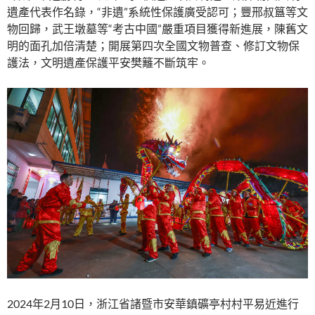
遺產代表作名錄，“非遺”系統性保護廣受認可；豐邢叔簋等文
物回歸，武王墩墓等“考古中國”嚴重項目獲得新進展，陳舊文
明的面孔加倍清楚；開展第四次全國文物普查、修訂文物保
護法，文明遺產保護平安樊籬不斷筑牢。
2024年2月10日，浙江省諸暨市安華鎮礦亭村村平易近進行