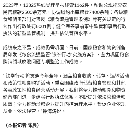
2023年，12325热线受理举报线索1162件，帮助兑现拖欠农
民售粮款2500余万元，协调履约出库粮食7400余吨；各级粮
食和储备部门对违反《粮食流通管理条例》等有关规定的行
为作出行政处罚8001例；健全完善事前事中监管和事后行政
执法的新型监管机制，提升依法管粮水平。
成绩来之不易、成效仍需巩固。日前，国家粮食和物资储备
局印发《粮食流通监管“铁拳行动”实施方案》，全力巩固粮食
购销领域腐败问题专项整治工作成效。
“‘铁拳行动’将贯穿今年全年，涵盖粮食收购、储存、运输活动
和政策性粮食购销活动，重点围绕政府储备粮食管理和其他
各类政策性粮食经营活动开展。我们将全力推动粮食和物资
储备部门进一步建强行政执法体系，不断提升依法管粮治粮
质效；全力推动涉粮企业提升内控治理水平，督促企业依规
从业、依法经营。”钟海涛说。
（本报记者 陈晨）