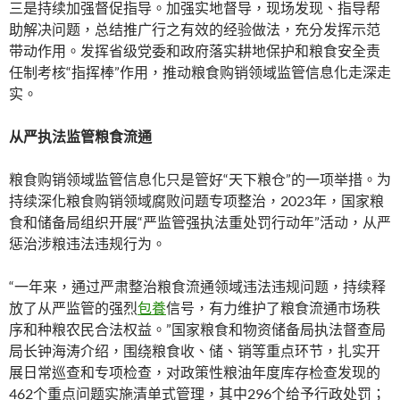
三是持续加强督促指导。加强实地督导，现场发现、指导帮
助解决问题，总结推广行之有效的经验做法，充分发挥示范
带动作用。发挥省级党委和政府落实耕地保护和粮食安全责
任制考核“指挥棒”作用，推动粮食购销领域监管信息化走深走
实。
从严执法监管粮食流通
粮食购销领域监管信息化只是管好“天下粮仓”的一项举措。为
持续深化粮食购销领域腐败问题专项整治，2023年，国家粮
食和储备局组织开展“严监管强执法重处罚行动年”活动，从严
惩治涉粮违法违规行为。
“一年来，通过严肃整治粮食流通领域违法违规问题，持续释
放了从严监管的强烈
包養
信号，有力维护了粮食流通市场秩
序和种粮农民合法权益。”国家粮食和物资储备局执法督查局
局长钟海涛介绍，围绕粮食收、储、销等重点环节，扎实开
展日常巡查和专项检查，对政策性粮油年度库存检查发现的
462个重点问题实施清单式管理，其中296个给予行政处罚；