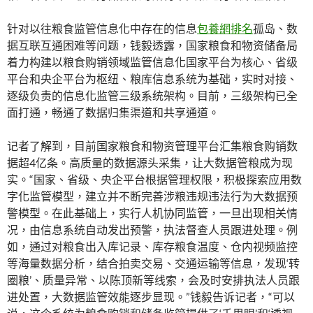
针对以往粮食监管信息化中存在的信息
包養網排名
孤岛、数
据互联互通困难等问题，钱毅透露，国家粮食和物资储备局
着力构建以粮食购销领域监管信息化国家平台为核心、省级
平台和央企平台为枢纽、粮库信息系统为基础，实时对接、
逐级负责的信息化监管三级系统架构。目前，三级架构已全
面打通，畅通了数据归集渠道和共享通道。
记者了解到，目前国家粮食和物资管理平台汇集粮食购销数
据超4亿条。高质量的数据源头采集，让大数据管粮成为现
实。“国家、省级、央企平台根据管理权限，积极探索应用数
字化监管模型，建立并不断完善涉粮违规违法行为大数据预
警模型。在此基础上，实行人机协同监管，一旦出现相关情
况，由信息系统自动发出预警，执法督查人员跟进处理。例
如，通过对粮食出入库记录、库存粮食温度、仓内视频监控
等海量数据分析，结合拍卖交易、交通运输等信息，发现‘转
圈粮’、质量异常、以陈顶新等线索，会及时安排执法人员跟
进处置，大数据监管效能逐步显现。”钱毅告诉记者，“可以