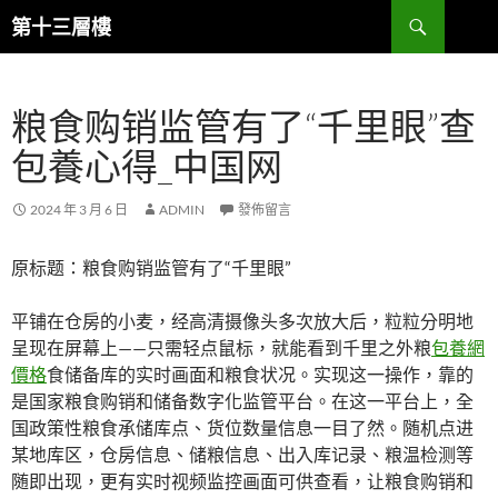
跳
搜
第十三層樓
至
尋
主
要
粮食购销监管有了“千里眼”查
內
容
包養心得_中国网
2024 年 3 月 6 日
ADMIN
發佈留言
原标题：粮食购销监管有了“千里眼”
平铺在仓房的小麦，经高清摄像头多次放大后，粒粒分明地
呈现在屏幕上——只需轻点鼠标，就能看到千里之外粮
包養網
價格
食储备库的实时画面和粮食状况。实现这一操作，靠的
是国家粮食购销和储备数字化监管平台。在这一平台上，全
国政策性粮食承储库点、货位数量信息一目了然。随机点进
某地库区，仓房信息、储粮信息、出入库记录、粮温检测等
随即出现，更有实时视频监控画面可供查看，让粮食购销和