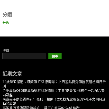
分類
分數
搜尋
搜尋
近期文章
72歲陳盈潔逝世訊頻傳 許常德驚曝：上周差點要秀傳醫院體檢項目告
別
合肥高新OSDER奧斯德材料報價區：工會“搭臺”促進校企一起配合雙
向賦能
南京夫子廟舉辦祭孔年夜典，拉開了201找九宮格交流9孔子文明月活
動的尾聲
高調秀瑕秀傳醫院勞檢疵 一場正在舒展的“貼紙時尚”