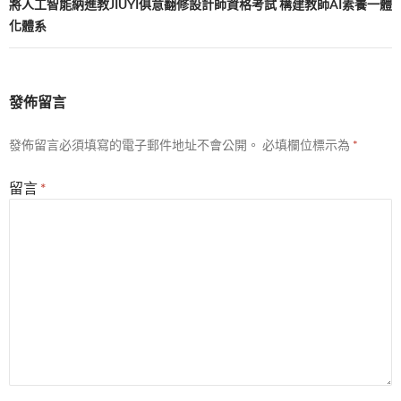
覽
將人工智能納進教JIUYI俱意翻修設計師資格考試 構建教師AI素養一體
化體系
發佈留言
發佈留言必須填寫的電子郵件地址不會公開。
必填欄位標示為
*
留言
*