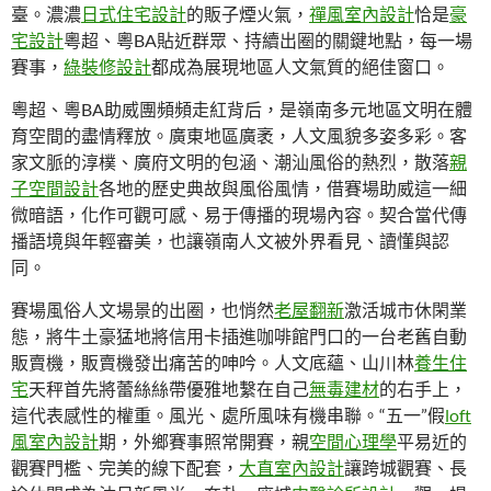
臺。濃濃
日式住宅設計
的販子煙火氣，
禪風室內設計
恰是
豪
宅設計
粵超、粵BA貼近群眾、持續出圈的關鍵地點，每一場
賽事，
綠裝修設計
都成為展現地區人文氣質的絕佳窗口。
粵超、粵BA助威團頻頻走紅背后，是嶺南多元地區文明在體
育空間的盡情釋放。廣東地區廣袤，人文風貌多姿多彩。客
家文脈的淳樸、廣府文明的包涵、潮汕風俗的熱烈，散落
親
子空間設計
各地的歷史典故與風俗風情，借賽場助威這一細
微暗語，化作可觀可感、易于傳播的現場內容。契合當代傳
播語境與年輕審美，也讓嶺南人文被外界看見、讀懂與認
同。
賽場風俗人文場景的出圈，也悄然
老屋翻新
激活城市休閑業
態，將牛土豪猛地將信用卡插進咖啡館門口的一台老舊自動
販賣機，販賣機發出痛苦的呻吟。人文底蘊、山川林
養生住
宅
天秤首先將蕾絲絲帶優雅地繫在自己
無毒建材
的右手上，
這代表感性的權重。風光、處所風味有機串聯。“五一”假
loft
風室內設計
期，外鄉賽事照常開賽，親
空間心理學
平易近的
觀賽門檻、完美的線下配套，
大直室內設計
讓跨城觀賽、長