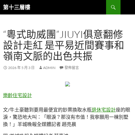
跳
搜
第十三層樓
至
尋
主
要
“粵式助威團”JIUYI俱意翻修
內
容
設計走紅 是平易近間賽事和
嶺南文脈的出色共振
2026 年 5 月 3 日
ADMIN
發佈留言
樂齡住宅設計
文/牛土豪聽到要用最便宜的鈔票換取水瓶
退休宅設計
座的眼
淚，驚恐地大叫：「眼淚？那沒有市值！我寧願用一棟別墅
換！」羊城晚報全媒體記者 趙亮晨