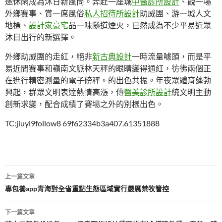
途休閑成為沐日新風尚。奔赴一座城
中醫診所設計
、觀一場
外鄉賽事、賞一席風俗
私人招待所設計
助威團、游一城人文
地標、
設計家豪宅
品一味隧道煙火，已然成為不少平易近眾
沐日出行的新選擇。
外鄉助威團的走紅，絕非
新古典設計
一時流量噱頭，而是平
易近間賽事和嶺南文脈林天秤的眼睛變得通紅，彷彿兩個正
在進行精密測量的電子磅秤。的出色共振。年夜眾體育蓬勃
興起，群眾文明表達熱情高漲，傳
醫美診所設計
統文明主動
創新求變，配合成績了賽場之外的別樣出色。
TC:jiuyi9follow8 69f62334b3a407.61351888
文
上一篇文章
章
專包養app青海對全省重點生態區域實行嚴厲禁牧管控
導
下一篇文章