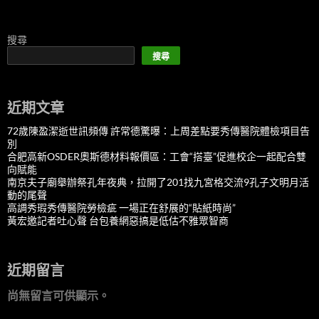
搜尋
搜尋
近期文章
72歲陳盈潔逝世訊頻傳 許常德驚曝：上周差點要秀傳醫院體檢項目告
別
合肥高新OSDER奧斯德材料報價區：工會“搭臺”促進校企一起配合雙
向賦能
南京夫子廟舉辦祭孔年夜典，拉開了201找九宮格交流9孔子文明月活
動的尾聲
高調秀瑕秀傳醫院勞檢疵 一場正在舒展的“貼紙時尚”
黃宏邀記者吐心聲 台包養網惡搞是低估不雅眾智商
近期留言
尚無留言可供顯示。