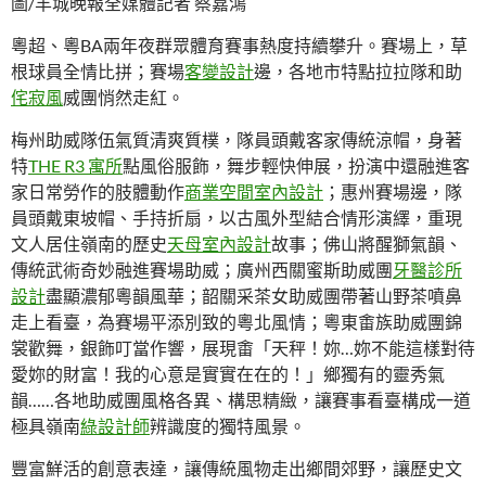
圖/羊城晚報全媒體記者 蔡嘉鴻
粵超、粵BA兩年夜群眾體育賽事熱度持續攀升。賽場上，草
根球員全情比拼；賽場
客變設計
邊，各地市特點拉拉隊和助
侘寂風
威團悄然走紅。
梅州助威隊伍氣質清爽質樸，隊員頭戴客家傳統涼帽，身著
特
THE R3 寓所
點風俗服飾，舞步輕快伸展，扮演中還融進客
家日常勞作的肢體動作
商業空間室內設計
；惠州賽場邊，隊
員頭戴東坡帽、手持折扇，以古風外型結合情形演繹，重現
文人居住嶺南的歷史
天母室內設計
故事；佛山將醒獅氣韻、
傳統武術奇妙融進賽場助威；廣州西關蜜斯助威團
牙醫診所
設計
盡顯濃郁粵韻風華；韶關采茶女助威團帶著山野茶噴鼻
走上看臺，為賽場平添別致的粵北風情；粵東畬族助威團錦
裳歡舞，銀飾叮當作響，展現畬「天秤！妳…妳不能這樣對待
愛妳的財富！我的心意是實實在在的！」鄉獨有的靈秀氣
韻……各地助威團風格各異、構思精緻，讓賽事看臺構成一道
極具嶺南
綠設計師
辨識度的獨特風景。
豐富鮮活的創意表達，讓傳統風物走出鄉間郊野，讓歷史文