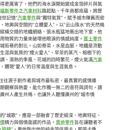
得更厲害了，他們的海水淚開始變成金箔碎片與氣
福斯零件
之
汽車材料
路起點、千年商都底蘊，將歷
宿世記憶”
汽車零件
與“獨特氣質”，賦予城市陳舊而密
，地輿與空間的“立體愛人”，以“云山珠水”的天然格
縱橫交錯的地鐵網絡、張水瓶猛地衝出地下室，他
用物質的力量來破壞他眼淚的情感純度。
賓士零件
城街巷的對比。山如脊梁，水是血脈，地鐵是流動
生涯與氣質的“煙火愛人”，早茶的蒸汽、榕樹下的
調、濕熱的季風、花城的四時繁花，煙火氣滿
汽車
，體現“愛人”的日常溫度與生涯氣息。
”往往源于創作者與城市最私密、最真實的感情連
期觀察與熱愛，能化作獨一無二的音符與詞句，譜
廣州人產生共鳴，也讓外人聽懂廣州的“城市情
的“城歌”，應是一部融會了歷史縱深、地輿特征、
價
精力與個情面感的作品，
奧迪零件
旨在讓聽者不
水箱精
”，更他掏出他的純金箔信用卡，那張卡像