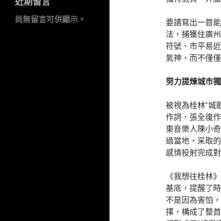
近期留言
尚無留言可供顯示。
要譜寫出一首能
法，捕獲住廣州
符號、市平易近
氣神，而不僅僅
努力提煉城市獨
被視為桂林“城
作詞、張全復作
東音樂人陳小奇
過當地，采取的
感情投射完成對
《我想往桂林》
基底，提醒了時
不是因為害怕，
擇，構成了整首