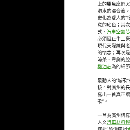
上的雙魚座們哭
泡水的混合液。
史化為愛人的“
意的底色；其次
式、
汽車空氣芯
必須阻止牛土豪
現代天際線與老
的懷念；再次是
涼茶、粵劇的腔
機油芯
滿的細節
最動人的“城歌
接。對廣州的長
寫出一首真正讓
歌”。
一首為廣州譜寫
人文
汽車材料報
僅能“讀懂廣州