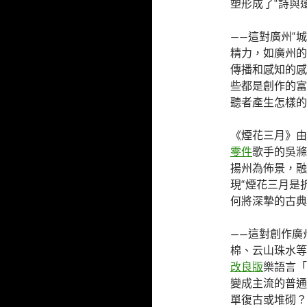
塑形成了“詩與遠
——這對廣州“
精力，如廣州的
傳播和感知的感
些都是創作的富
聽者產生怎樣的
《煙花三月》由
零件
歌手的吳滌
揚州為佈景，融
現“煙花三月是
何將深摯的古典
——這對創作廣
棉、云山珠水等
改良版
樂語言「
變成主流的普通
單復古或堆砌？