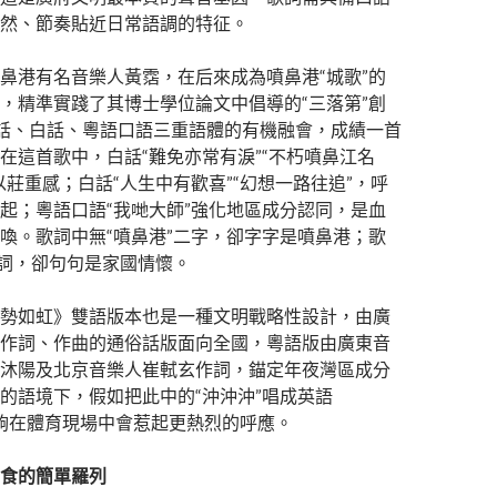
然、節奏貼近日常語調的特征。
鼻港有名音樂人黃霑，在后來成為噴鼻港“城歌”的
，精準實踐了其博士學位論文中倡導的“三落第”創
話、白話、粵語口語三重語體的有機融會，成績一首
在這首歌中，白話“難免亦常有淚”“不朽噴鼻江名
以莊重感；白話“人生中有歡喜”“幻想一路往追”，呼
起；粵語口語“我哋大師”強化地區成分認同，是血
喚。歌詞中無“噴鼻港”二字，卻字字是噴鼻港；歌
之詞，卻句句是家國情懷。
勢如虹》雙語版本也是一種文明戰略性設計，由廣
作詞、作曲的通俗話版面向全國，粵語版由廣東音
沐陽及北京音樂人崔軾玄作詞，錨定年夜灣區成分
的語境下，假如把此中的“沖沖沖”唱成英語
o”，能夠在體育現場中會惹起更熱烈的呼應。
食的簡單羅列