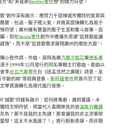
方”和“未竟夢
Bentley零件
想”的精力符號。
城歌”創作深有啟示：應努力于提煉城市獨特的氣質與
務實、包涵、販子煙火氣，并將其提煉轉化為易于
情符號；廣州擁有豐富的販子生涯和奮斗故事，這
礦，但在
Skoda零件
創作中應優先思慮“這首歌能讓
感情”，而不是“這首歌需求展現廣州的哪些方面”。
陳小奇作詞、作曲，是時為廣
汽車冷氣芯
東
德系車
清于1999年12月發行的同名專輯主打歌曲。歌曲以
會李
台北汽車零件
白《送孟浩然之廣陵》詩意，呈
折不斷的柳”等經典意象，
斯柯達零件
完善示范了若
文學資源轉化為現代風行音樂。
州“城歌”同樣有啟示：若何將粵劇、廣府童謠、木
獨特文明符號，用當代人喜聞樂見的音
油氣分離器
灰色？那不是我的主色調！那會讓我的非主流單戀
愛戀！這太不水瓶座了！」進行創新表達，而非簡