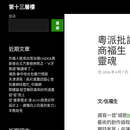
搜
第十三層樓
尋
跳
搜尋
至
搜
尋
主
粵派批評
要
內
商福生
近期文章
容
靈魂
外國人進境出境治理OSDER奧
斯德台北汽車條例修正，“K字
簽證”解讀來了→
2026 年 4 月 7 日
湘西·夢中地台包養行情獄
天津津南：高尺度農田甜心查
包養網扶植忙_中國網
閻樓鎮 陸空聯防森和診所減重
迎“疫”而上
從“廣東懦夫”身JIUYI俱意診所
文/伍福生
設計上，讀懂向上向善的氣力 |
羊晚政見
譜寫一首“城歌
藝術的創作過程
獨特氣質，并讓