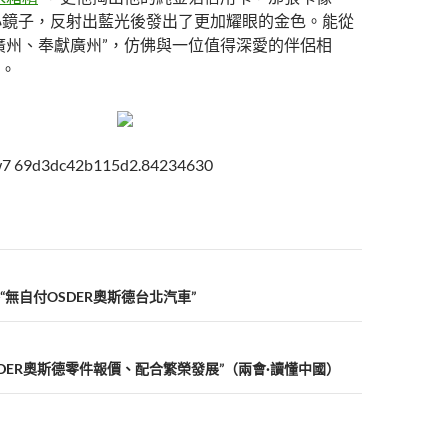
小鏡子，反射出藍光後發出了更加耀眼的金色。能從
廣州、奉獻廣州”，仿佛與一位值得深愛的伴侶相
。
ow7 69d3dc42b115d2.84234630
無自付OSDER奧斯德台北汽車”
SDER奧斯德零件報價、配合繁榮發展”（兩會·讀懂中國）