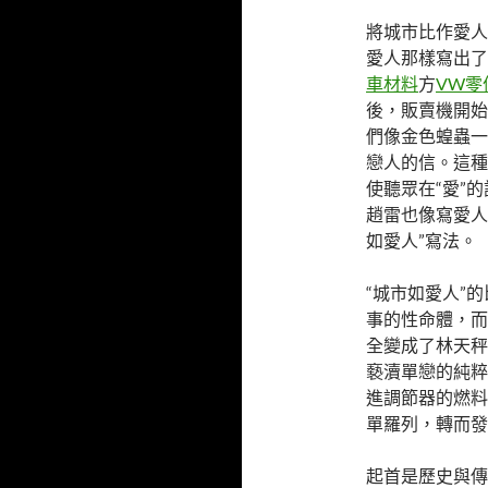
將城市比作愛人
愛人那樣寫出了
車材料
方
VW零
後，販賣機開始
們像金色蝗蟲一
戀人的信。這種
使聽眾在“愛”
趙雷也像寫愛人
如愛人”寫法。
“城市如愛人”
事的性命體，而
全變成了林天秤
褻瀆單戀的純粹
進調節器的燃料
單羅列，轉而發
起首是歷史與傳