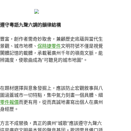
遵守粵語九聲六調的韻律結構
豐富，創作者需奇妙取舍，兼顧歷史底蘊與當代生
景觀、城市地標、
保時捷零件
文明符號不僅是視覺
闠體記憶的載體，承載著廣州千年的嶺南文脈，能
辨識度，使歌曲成為“可聽見的城市地圖”。
在題材選擇與意象發掘上，應該防止宏觀敘事與八
圖涵蓋城市一切特點，集中氣力刻畫一個具體、細
零件報價
而更有用，從而真誠地書寫出個人在廣州
身經歷。
方言不成替換，真正的廣州“城歌”應該遵守九聲六
這是廣府文明最本質的聲音基因。歌詞需具備口語