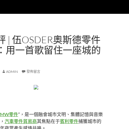
 | 伍OSDER奧斯德零件
：用一首歌留住一座城的
ADMIN
發佈留言
BMW零件
”，是一個融會城市文明、集體記憶與音樂
，
汽車零件貿易商
其焦點在于
賓利零件
捕獲城市的
年夜眾產生感情共鳴。