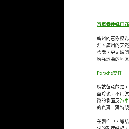
汽車零件進口商
廣州的意象極為
涯。廣州的天然
標識，更是城闤
增強歌曲的地區
Porsche零件
應該留意的是，
面玲瓏，不用試
微的側面反
汽車
的真實、獨特親
在創作中，粵語
調的韻律結構，