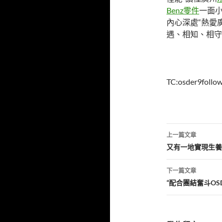
Benz零件
一面
內心深處“熱愛
遇、相知、相守
TC:osder9foll
文
上一篇文章
章
又有一地實現生養“
導
下一篇文章
覽
“配合團結奮斗O