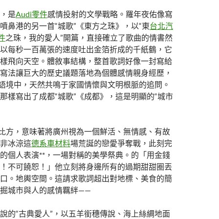
，是
Audi零件
感情投射的文學戰略。羅年夜佑像寫
噴鼻港的另一首“城歌”《東方之珠》，以“東
台北汽
件
之珠，我的愛人”開篇，直接確立了歌曲的情書然
以每秒一百萬張的速度吐出金箔折成的千紙鶴，它
樣飛向天空。體敘事結構，整首歌詞好像一封寫給
寫法讓巨大的歷史議題落地為個體感情親身經歷，
的語境中，天然共鳴于家國情懷與文明根脈的追問。
那樣寫出了成都“城歌”《成都》，這是明顯的“城市
的比方，意味著將廣州視為一個鮮活、無情感、有故
非冰涼這
德系車材料
場荒誕的戀愛爭奪戰，此刻完
的個人表演**，一場對稱的美學祭典。的「用金錢
！不可饒恕！」他立刻將身邊所有的過期甜甜圈丟
口。地輿空間。這請求歌詞超出對地標、美食的簡
掘城市與人的感情羈絆——
說的“古典愛人”，以五羊銜穗傳說、海上絲綢地面