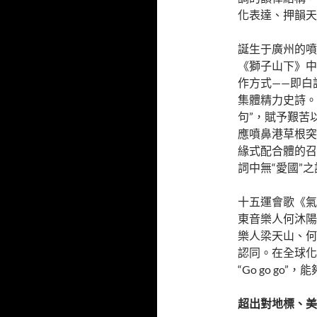
化表達、押韻天
誕生于廣州的噴
《獅子山下》中
作方式——即白
集體精力史詩。
句”，賦予艱苦
應噴鼻港草根突
緣式配合體的召
詞中無“愛國”
十五運會歌《氣
東音樂人何沐陽
樂人梁天山、何
認同。在全球化
“Go go g
超出對地標、美