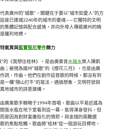
代表廣州的“城歌”，關鍵在于要以“城市如愛人”的方
這座已建城2240年的城市的靈魂——它獨特的文明
的集體記憶與配合感情，并向外埠人傳遞廣州的精
是羅列地標。
特氣質與
藍寶堅尼零件
精力
歌”的《我想往桂林》，是由廣東音
水箱水
樂人陳凱
曲；被視為揚州“城歌”的《煙花三月》，也是由廣
作詞、作曲。他們在創作這首歌的時候，都沒有到
是一種“隔山打牛”的寫法，通過想象、文明符號與
異地城市的詩意建構。
由廣東歌手韓曉于1994年首唱，歌曲以平易近謠為
間張水瓶在地下室看到這一幕，氣得渾身發抖，但
而是因為對財富庸俗化的憤怒。與金錢的兩難選
歌的焦點牴觸。歌曲將“桂林”從一個游玩目標地，