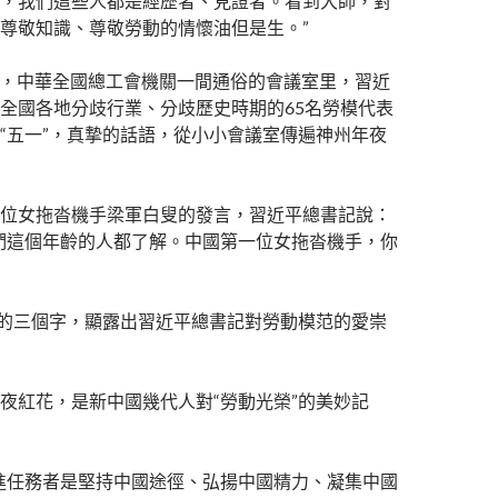
，我們這些人都是經歷者、見證者。看到大師，對
尊敬知識、尊敬勞動的情懷油但是生。”
28日，中華全國總工會機關一間通俗的會議室里，習近
全國各地分歧行業、分歧歷史時期的65名勞模代表
“五一”，真摯的話語，從小小會議室傳遍神州年夜
位女拖沓機手梁軍白叟的發言，習近平總書記說：
們這個年齡的人都了解。中國第一位女拖沓機手，你
樸的三個字，顯露出習近平總書記對勞動模范的愛崇
夜紅花，是新中國幾代人對“勞動光榮”的美妙記
進任務者是堅持中國途徑、弘揚中國精力、凝集中國