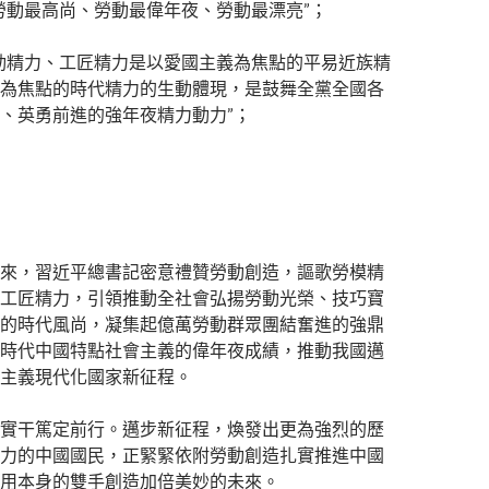
勞動最高尚、勞動最偉年夜、勞動最漂亮”；
動精力、工匠精力是以愛國主義為焦點的平易近族精
為焦點的時代精力的生動體現，是鼓舞全黨全國各
、英勇前進的強年夜精力動力”；
來，習近平總書記密意禮贊勞動創造，謳歌勞模精
工匠精力，引領推動全社會弘揚勞動光榮、技巧寶
的時代風尚，凝集起億萬勞動群眾團結奮進的強鼎
時代中國特點社會主義的偉年夜成績，推動我國邁
主義現代化國家新征程。
實干篤定前行。邁步新征程，煥發出更為強烈的歷
力的中國國民，正緊緊依附勞動創造扎實推進中國
用本身的雙手創造加倍美妙的未來。