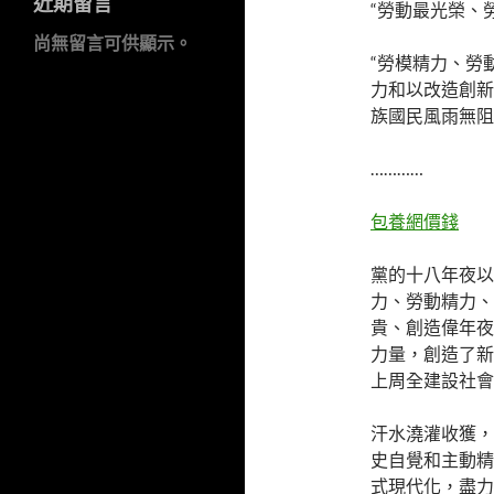
近期留言
“勞動最光榮、
尚無留言可供顯示。
“勞模精力、勞
力和以改造創新
族國民風雨無阻
…………
包養網價錢
黨的十八年夜以
力、勞動精力、
貴、創造偉年夜
力量，創造了新
上周全建設社會
汗水澆灌收獲，
史自覺和主動精
式現代化，盡力