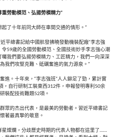
尊重勞動模范、弘揚勞模精力”
想起了十年前同大師在車間交通的情形。”
習近平總書記給中國航發拂曉發動機裝配廠“李志強
，令59歲的全國勞動模范、全國技術妙手李志強心潮
叮囑我們要弘揚勞模精力、工匠精力，我們一向深深
為我們攻堅克難、砥礪奮進的氣力源泉。”
奮進。十年來，“李志強班”人人鉚足了勁，累計實
6項，自行研制工裝東西312件，申報發明專利50余
研裝配技術難題52項。
群眾的杰出代表，是最美的勞動者。習近平總書記
懷著最真摯的敬意。
群星燦爛，分歧歷史時期的代表人物都在這里了……