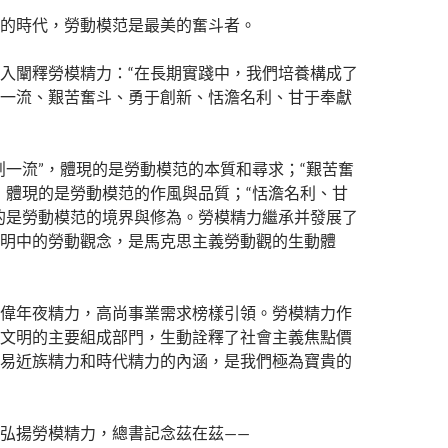
的時代，勞動模范是最美的奮斗者。
入闡釋勞模精力：“在長期實踐中，我們培養構成了
一流、艱苦奮斗、勇于創新、恬澹名利、甘于奉獻
創一流”，體現的是勞動模范的本質和尋求；“艱苦奮
，體現的是勞動模范的作風與品質；“恬澹名利、甘
的是勞動模范的境界與修為。勞模精力繼承并發展了
明中的勞動觀念，是馬克思主義勞動觀的生動體
偉年夜精力，高尚事業需求榜樣引領。勞模精力作
文明的主要組成部門，生動詮釋了社會主義焦點價
易近族精力和時代精力的內涵，是我們極為寶貴的
弘揚勞模精力，總書記念茲在茲——