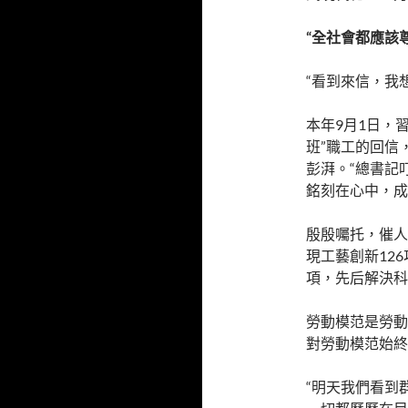
“全社會都應該
“看到來信，我
本年9月1日，
班”職工的回信
彭湃。“總書記
銘刻在心中，成
殷殷囑托，催人
現工藝創新12
項，先后解決科
勞動模范是勞動
對勞動模范始終
“明天我們看到