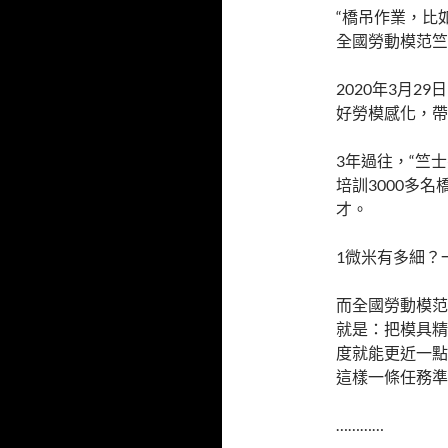
“橋吊作業，比
全國勞動模范竺
2020年3月
好勞模感化，帶
3年過往，“竺士
培訓3000多
才。
1微米有多細？一
而全國勞動模范
就是：把模具精
度就能更近一點
這樣一條任務準
…………