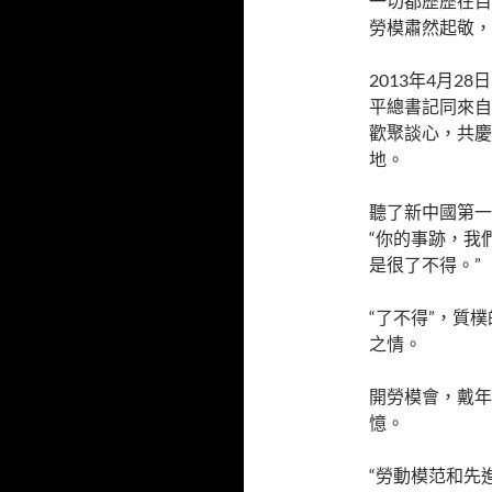
一切都歷歷在目
勞模肅然起敬，
2013年4月
平總書記同來自
歡聚談心，共慶
地。
聽了新中國第一
“你的事跡，我
是很了不得。”
“了不得”，質
之情。
開勞模會，戴年
憶。
“勞動模范和先