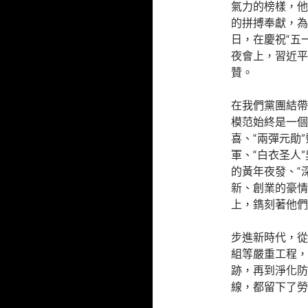
氣力的榜樣，他
的拼搏奉獻，為
日，在慶祝“五
夜會上，習近平
贊。
在我們黨團結帶
模范始終是一個
喜、“兩彈元勛
軍、“白衣圣人
的黃年夜發、“
新、創業的豪情
上，鐫刻著他們
步進新時代，從
組等嚴重工程，
跡，再到淨化防
線，都留下了勞