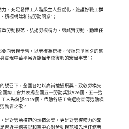
精力，充足發揮工人階級主人翁感化，維護好職工群
，積極構建和諧勞動關系”；
尊重勞動模范、弘揚勞模精力，讓誠實勞動、勤懇任
都要向勞模學習，以勞模為榜樣，發揮只爭旦夕的奮
身實現中華平易近族偉年夜復興的宏偉事業”；
的號召下，全國各地以高尚禮遇褒獎、致敬勞模先
全國總工會共表揚全國五一勞動獎狀926個、五一勞
名、工人先鋒號4119個，帶動各級工會選樹宣傳勞動模
勞動者之歌。
，是對勞動模范的熱情褒獎，更是對勞模精力的鼎
是習近平總書記和黨中心對勞動模范和先進任務者