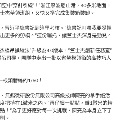
如空中‘穿針引線’！”浙江寧波船山港，40多米地面，
士杰帶領班組，又快又準完成集裝箱裝卸。
29日，習近平總書記到這里考核。“總書記叮囑我要發揮
出更多的勞模。”這份囑托，讓竺士杰渾身是勁兒。
杰橋吊操縱法”升級為4.0版本，“竺士杰創新任務室”
名橋吊司機，團隊中走出一批以省勞模領銜的高技巧人
根頭發絲的1/60！
、無錫微研股份無限公司高級技師陳亮的拿手絕活
度把持在1微米之內。“再仔細一點點，離1微米的精
點！”為了更好應對每一次挑戰，陳亮為本身立下了
則。