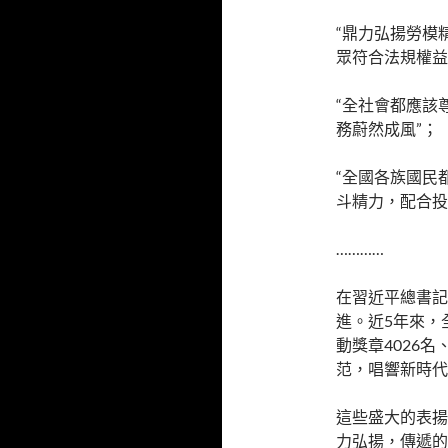
“鼎力弘揚勞模
眾符合法規權益
“全社會都應該
務蔚然成風”；
“全國各族國民
斗精力，配合投
…………
在習近平總書記
進。近5年來，
動獎章4026
范，唱響新時代
這些盛大的表揚
力弘揚，傳遞的