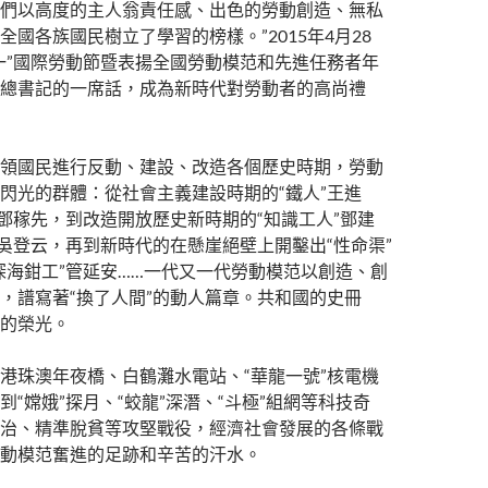
們以高度的主人翁責任感、出色的勞動創造、無私
全國各族國民樹立了學習的榜樣。”2015年4月28
一”國際勞動節暨表揚全國勞動模范和先進任務者年
總書記的一席話，成為新時代對勞動者的高尚禮
領國民進行反動、建設、改造各個歷史時期，勞動
閃光的群體：從社會主義建設時期的“鐵人”王進
”鄧稼先，到改造開放歷史新時期的“知識工人”鄧建
”吳登云，再到新時代的在懸崖絕壁上開鑿出“性命渠”
深海鉗工”管延安……一代又一代勞動模范以創造、創
，譜寫著“換了人間”的動人篇章。共和國的史冊
的榮光。
港珠澳年夜橋、白鶴灘水電站、“華龍一號”核電機
到“嫦娥”探月、“蛟龍”深潛、“斗極”組網等科技奇
治、精準脫貧等攻堅戰役，經濟社會發展的各條戰
動模范奮進的足跡和辛苦的汗水。