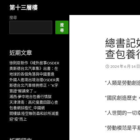
搜
第十三層樓
尋
跳
搜尋
至
搜
尋
主
總書記
要
內
查包養
近期文章
容
徐則臣新作《域外故事OSDER
2024 年 6 月 14 日
奧斯德台北汽車集》出書：在
地球的各個角落與中國重逢
外國人進境出境治理OSDER奧
“人類是勞動創
斯德台北汽車條例修正，“K字
簽證”解讀來了→
湘西·夢中地台包養行情獄
“國民創造歷史
天津津南：高尺度農田甜心查
包養網扶植忙_中國網
“人世間的一切
閻樓鎮 陸空聯防森和診所減重
迎“疫”而上
“勞動模范是平