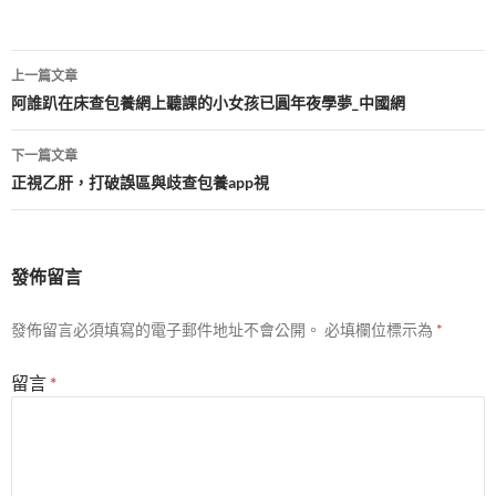
文
上一篇文章
章
阿誰趴在床查包養網上聽課的小女孩已圓年夜學夢_中國網
導
下一篇文章
覽
正視乙肝，打破誤區與歧查包養app視
發佈留言
發佈留言必須填寫的電子郵件地址不會公開。
必填欄位標示為
*
留言
*