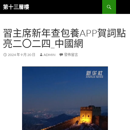
跳
搜
第十三層樓
至
尋
主
要
習主席新年查包養APP賀詞點
內
容
亮二〇二四_中國網
2024 年 9 月 20 日
ADMIN
發佈留言