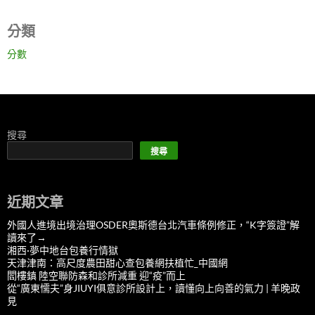
分類
分數
搜尋
搜尋
近期文章
外國人進境出境治理OSDER奧斯德台北汽車條例修正，“K字簽證”解
讀來了→
湘西·夢中地台包養行情獄
天津津南：高尺度農田甜心查包養網扶植忙_中國網
閻樓鎮 陸空聯防森和診所減重 迎“疫”而上
從“廣東懦夫”身JIUYI俱意診所設計上，讀懂向上向善的氣力 | 羊晚政
見