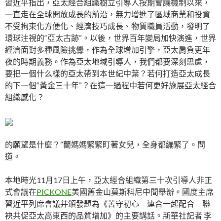
習近平指出，亞太經合組織樹立引導人按期會議機制以來，
一直走在全球開放成長的前沿，無力增進了區域商業和投資
不受拘束化方便化、經濟技巧成長、物質職員活動，發明了
環球注視的“亞太古跡”。以後，世界百年變局加快演進，世界
經濟面對多種風險挑釁，作為全球增加引擎，亞太肩負更年
夜的時期義務。作為亞太地域引導人，我們都要深刻思慮，
要把一個什么樣的亞太帶到本世紀中葉？若何打造亞太成長
的下一個“黃金三十年”？在這一過程中若何更好施展亞太經合
組織感化？
的願望是什麼？”蘭媽媽緊緊盯著女兒，全身都繃緊了。問
道。
本地時光11月17日上午，亞太經合組織第三十次引導人非正
式會議在
PICKONE
美國舊金山莫斯科尼中間舉辦。國度主席
習近平列席會議并頒發題為《苦守初心 連合一起配合 聯
袂共促亞太高東西的品質增加》的主要講話。新華社記者 李