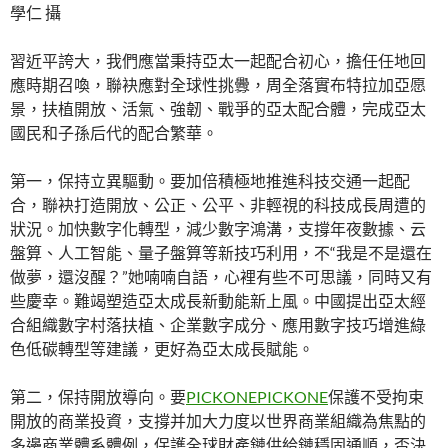
學仁 攝
習近平誇大，我們應當秉持亞太一起配合初心，擔任任地回
應時期召喚，聯袂應對全球性挑釁，周全落實布特拉加亞愿
景，扶植開放、活氣、強韌、戰爭的亞太配合體，完成亞太
國民和子孫后代的配合繁華。
第一，保持立異驅動。要加倍積極地推進科技交通一起配
合，聯袂打造開放、公正、公平、非輕視的科技成長周遭的
狀況。加快數字化轉型，減少數字鴻溝，支撐年夜數據、云
盤算、人工智能、量子盤算等新技巧利用，不“我是不是還在
做夢，還沒醒？”她喃喃自語，心裡有些不可思議，同時又有
些慶幸。難竭塑造亞太成長新動能新上風。中國提出亞太經
合組織數字村落扶植、企業數字成分、應用數字技巧增進綠
色低碳轉型等建議，更好為亞太成長賦能。
第二，保持開放導向。要
PICKONE
PICKONE
保護不受拘束
開放的商業投資，支撐并加大力度以世界商業組織為焦點的
多邊商業體系體例，保護全球財產鏈供給鏈穩固通順，否決