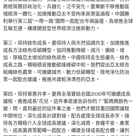
將經貿題目政治化、兵器化、泛平安化。要果斷不移推動區
域經濟一體化，加速推動亞太不受拘束商業區過程。中國勝
利舉行第三屆“一帶一路”國際一起配合岑嶺論壇，為增進全球
互聯互通、構建開放型世界經濟注進新動力。
第三，保持綠色成長。要保持人與天然協調共生，加速推進
成長方法綠色低碳轉型，協同推動降碳、減污、擴綠、增
加，厚植亞太增加的綠色底色。中國保持走生態優先、綠色
成長之路，積極穩妥推動碳達峰碳中和。我們提出亞太經合
組織綠色農業、可連續城市、動力低碳轉型、陸地淨化防治
等一起配合建議，推進共建乾淨漂亮的亞太。
第四，保持普惠共享。要周全落實結合國2030年可連續成長
議程，推進成長“花兒，這件事是誰告訴你的？”藍媽媽臉色一
變，問。直到最近的這件事之後，他們才題目重回國際議程
中間地位，深化成長計謀對接，配合處理全球成長赤字。接
待各方積極介入全球成長建議，深化減貧、食糧平安、產業
化、成長籌資等範疇一起配合，構建全球成長配合體，讓列