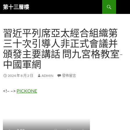
跳
搜
第十三層樓
至
尋
主
要
習近平列席亞太經合組織第
內
容
三十次引導人非正式會議并
頒發主要講話 問九宮格教室-
中國軍網
2024 年 8 月 2 日
ADMIN
發佈留言
<!– –>
PICKONE