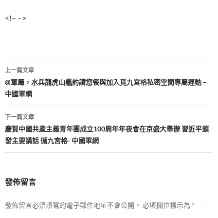
<!– –>
文
上一篇文章
章
@軍屬，水兵龍虎山艦約請您餐與加入覓九宮格私密空間專屬運動 –
中國軍網
導
覽
下一篇文章
慶賀中國共產主義青年團成立100周年年夜會在京盛大舉辦 習近平頒
發主要講話 循九宮格- 中國軍網
發佈留言
發佈留言必須填寫的電子郵件地址不會公開。
必填欄位標示為
*