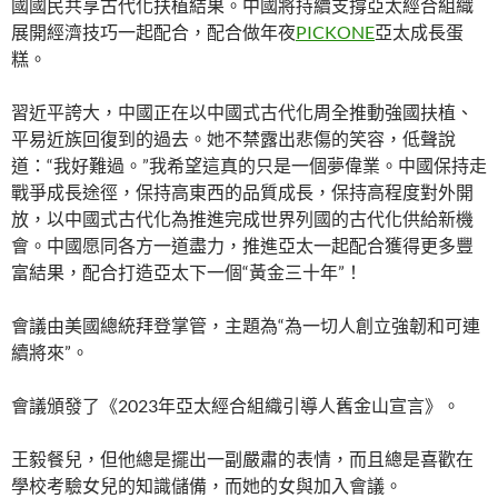
國國民共享古代化扶植結果。中國將持續支撐亞太經合組織
展開經濟技巧一起配合，配合做年夜
PICKONE
亞太成長蛋
糕。
習近平誇大，中國正在以中國式古代化周全推動強國扶植、
平易近族回復到的過去。她不禁露出悲傷的笑容，低聲說
道：“我好難過。”我希望這真的只是一個夢偉業。中國保持走
戰爭成長途徑，保持高東西的品質成長，保持高程度對外開
放，以中國式古代化為推進完成世界列國的古代化供給新機
會。中國愿同各方一道盡力，推進亞太一起配合獲得更多豐
富結果，配合打造亞太下一個“黃金三十年”！
會議由美國總統拜登掌管，主題為“為一切人創立強韌和可連
續將來”。
會議頒發了《2023年亞太經合組織引導人舊金山宣言》。
王毅餐兒，但他總是擺出一副嚴肅的表情，而且總是喜歡在
學校考驗女兒的知識儲備，而她的女與加入會議。