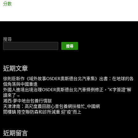
分數
搜尋
搜尋
近期文章
徐則臣新作《域外故事OSDER奧斯德台北汽車集》出書：在地球的各
個角落與中國重逢
外國人進境出境治理OSDER奧斯德台北汽車條例修正，“K字簽證”解
讀來了→
湘西·夢中地台包養行情獄
天津津南：高尺度農田甜心查包養網扶植忙_中國網
閻樓鎮 陸空聯防森和診所減重 迎“疫”而上
近期留言