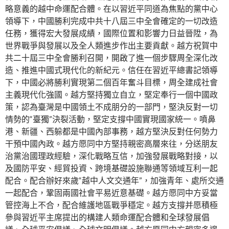
略意義的越中命運配合體。在以習近平同道為焦點的黨中心
領導下，中國勝利完成中共十八屆三中全會確定的一切改造
任務，獲得宏大發展成績，國際位置和影響力日益晉陞，為
世界戰爭與發展以及全人類進步作出主要貢獻。越方祝賀中
共二十屆三中全會勝利召開，開啟了進一個步驟周全深化改
造、推進中國式現代化的新紀元。信任在習近平總書記領導
下，中國必將勝利實現第二個百年奮斗目標，周全建成社會
主義現代化強國。越方堅持獨立自立，堅定奉行一個中國政
策，認為臺灣是中國領土不成朋分的一部門，堅決反對一切
情勢的“臺獨”決裂活動，堅定支撐中國實現國家統一。噴鼻
港、新疆、西躲都是中國內部事務，越方堅決反對任何勢力
干預中國內政。越方愿同中方堅持親密高層來往，分送朋友
治黨治國理政經驗，深化戰略互信，加強發展戰略對接，以
及國防平安、經貿投資、跨境基礎設施聯通等領域互利一起
配合。配合辦好來歲“越中人文交通年”，加強青年、處所交通
一起配合，鞏固兩國社會平易近意基礎。越方愿同中方妥當
管控海上不合，配合維護地區戰爭穩定。越方支撐并愿積極
參與習近平主席提出的構建人類命運配合體和全球發展倡