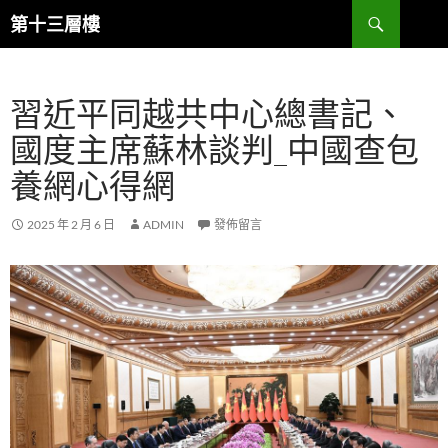
跳
搜
第十三層樓
至
尋
主
要
習近平同越共中心總書記、
內
容
國度主席蘇林談判_中國查包
養網心得網
2025 年 2 月 6 日
ADMIN
發佈留言