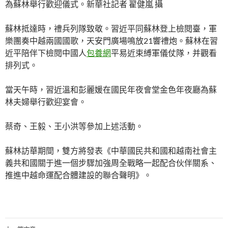
為蘇林舉行歡迎儀式。新華社記者 翟健嵐 攝
蘇林抵達時，禮兵列隊致敬。習近平同蘇林登上檢閱臺，軍
樂團奏中越兩國國歌，天安門廣場鳴放21響禮炮。蘇林在習
近平陪伴下檢閱中國人
包養網
平易近束縛軍儀仗隊，并觀看
排列式。
當天午時，習近溫和彭麗媛在國民年夜會堂金色年夜廳為蘇
林夫婦舉行歡迎宴會。
蔡奇、王毅、王小洪等參加上述活動。
蘇林訪華期間，雙方將發表《中華國民共和國和越南社會主
義共和國關于進一個步驟加強周全戰略一起配合伙伴關系、
推進中越命運配合體建設的聯合聲明》。
文