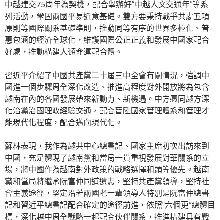
中越建交75周年為契機，配合舉辦好“中越人文交通年”等系
列活動，鞏固兩國平易近意基礎。雙方要秉持戰爭共處五項
原則等國際關系基礎準則，推動同等有序的世界多極化、普
惠包涵的經濟全球化，維護國際公正正義和發展中國家配合
好處，推動構建人類命運配合體。
習近平介紹了中國共產黨二十屆三中全會有關情況，強調中
國進一個步驟周全深化改造、推進高程度對外開放將為包含
越南在內的各國發展帶來新動力、新機遇。中方愿同越方深
化治黨治國理政經驗交通，配合晉陞國家管理體系和管理才
能現代化程度，配合邁向現代化。
蘇林表現，我作為越共中心總書記、國家主席初次出訪來到
中國，充足體現了越南黨和當局一貫重視發展對華關系的立
場，將中國作為越南對外政策的戰略選擇和頭等優先。越南
黨和當局將繼承阮富仲同道遺志，堅持共產黨領導，堅持社
會主義途徑，堅定沿著兩國老一輩領導人特別是阮富仲總書
記和習近平總書記配合確定的途徑前進，依照“六個更”總體目
標，深化越中周全戰略一起配合伙伴關系，推進構建具有戰