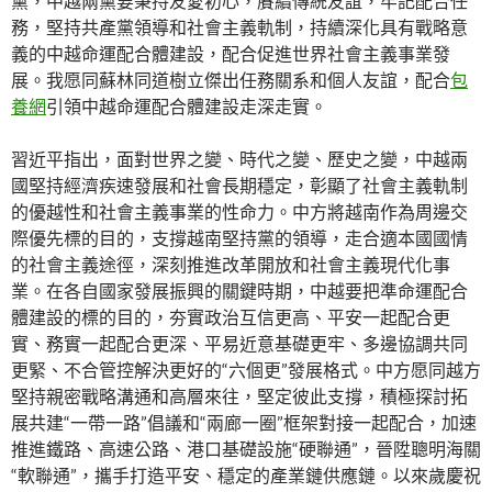
黨，中越兩黨要秉持友愛初心，賡續傳統友誼，牢記配合任
務，堅持共產黨領導和社會主義軌制，持續深化具有戰略意
義的中越命運配合體建設，配合促進世界社會主義事業發
展。我愿同蘇林同道樹立傑出任務關系和個人友誼，配合
包
養網
引領中越命運配合體建設走深走實。
習近平指出，面對世界之變、時代之變、歷史之變，中越兩
國堅持經濟疾速發展和社會長期穩定，彰顯了社會主義軌制
的優越性和社會主義事業的性命力。中方將越南作為周邊交
際優先標的目的，支撐越南堅持黨的領導，走合適本國國情
的社會主義途徑，深刻推進改革開放和社會主義現代化事
業。在各自國家發展振興的關鍵時期，中越要把準命運配合
體建設的標的目的，夯實政治互信更高、平安一起配合更
實、務實一起配合更深、平易近意基礎更牢、多邊協調共同
更緊、不合管控解決更好的“六個更”發展格式。中方愿同越方
堅持親密戰略溝通和高層來往，堅定彼此支撐，積極探討拓
展共建“一帶一路”倡議和“兩廊一圈”框架對接一起配合，加速
推進鐵路、高速公路、港口基礎設施“硬聯通”，晉陞聰明海關
“軟聯通”，攜手打造平安、穩定的產業鏈供應鏈。以來歲慶祝