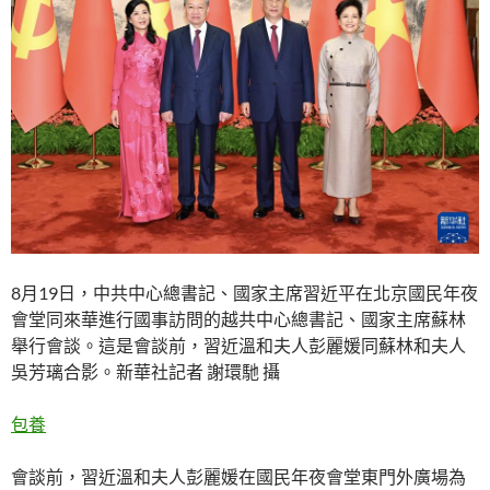
8月19日，中共中心總書記、國家主席習近平在北京國民年夜
會堂同來華進行國事訪問的越共中心總書記、國家主席蘇林
舉行會談。這是會談前，習近溫和夫人彭麗媛同蘇林和夫人
吳芳璃合影。新華社記者 謝環馳 攝
包養
會談前，習近溫和夫人彭麗媛在國民年夜會堂東門外廣場為