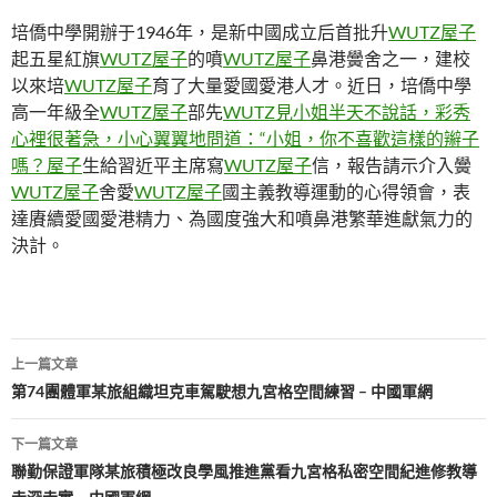
培僑中學開辦于1946年，是新中國成立后首批升
WUTZ屋子
起五星紅旗
WUTZ屋子
的噴
WUTZ屋子
鼻港黌舍之一，建校
以來培
WUTZ屋子
育了大量愛國愛港人才。近日，培僑中學
高一年級全
WUTZ屋子
部先
WUTZ見小姐半天不說話，彩秀
心裡很著急，小心翼翼地問道：“小姐，你不喜歡這樣的辮子
嗎？屋子
生給習近平主席寫
WUTZ屋子
信，報告請示介入黌
WUTZ屋子
舍愛
WUTZ屋子
國主義教導運動的心得領會，表
達賡續愛國愛港精力、為國度強大和噴鼻港繁華進獻氣力的
決計。
文
上一篇文章
章
第74團體軍某旅組織坦克車駕駛想九宮格空間練習 – 中國軍網
導
下一篇文章
覽
聯勤保證軍隊某旅積極改良學風推進黨看九宮格私密空間紀進修教導