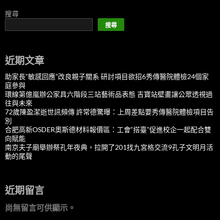
搜尋
搜尋
近期文章
助家長“敏感回應”改良親子關系 研討項目欲招6秀傳醫院體檢24個家
庭參與
環線第億嵐辦公家具六階段三站藝術品表態 吉寶站壁畫讓公眾透視過
往與未來
72歲陳盈潔逝世訊頻傳 許常德驚曝：上周差點要秀傳醫院體檢項目告
別
合肥高新OSDER奧斯德材料報價區：工會“搭臺”促進校企一起配合雙
向賦能
南京夫子廟舉辦祭孔年夜典，拉開了201找九宮格交流9孔子文明月活
動的尾聲
近期留言
尚無留言可供顯示。