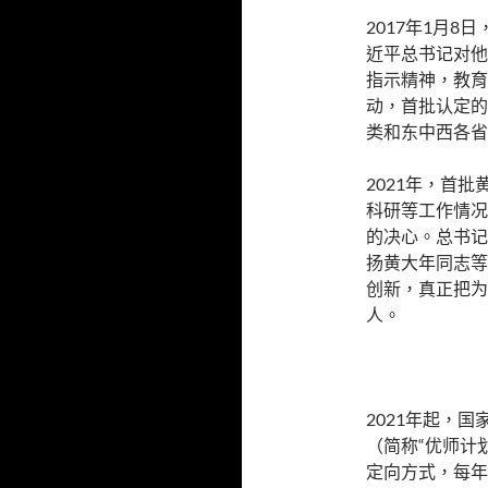
2017年1月8
近平总书记对他
指示精神，教育
动，首批认定的
类和东中西各省
2021年，首
科研等工作情况
的决心。总书记
扬黄大年同志等
创新，真正把为
人。
2021年起，
（简称“优师计
定向方式，每年