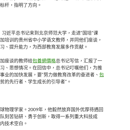
标杆，指明了方向。
9日，习近平总书记来到北京师范大学，走进“国培”课
加培训的贵州省中小学语文教师，并同他们座谈，
习、提升能力，为西部教育发展多作贡献。
加座谈的教师给
包養網價格
总书记写信，汇报了一
习、思想情况。在回信中，总书记叮嘱他们，为推
事业的加快发展，要“努力做教育改革的奋进者、
包
贫的先行者、学生成长的引导者”。
球物理学家。2009年，他毅然放弃国外优厚待遇回
队刻苦钻研、勇于创新，取得一系列重大科技成
内技术空白。