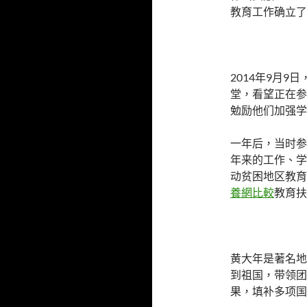
教育工作确立了
2014年9月
堂，看望正在参
勉励他们加强学
一年后，当时参
年来的工作、学
动贫困地区教育
養網比較
教育扶
黄大年是著名地
到祖国，带领团
果，填补多项国