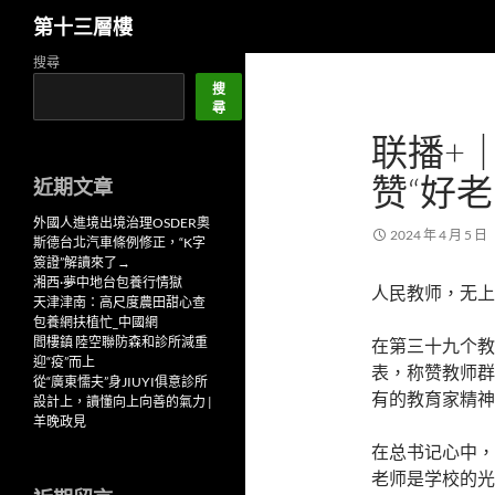
搜
第十三層樓
尋
跳
搜尋
至
搜
尋
主
联播+
要
內
赞“好
近期文章
容
外國人進境出境治理OSDER奧
2024 年 4 月 5 日
斯德台北汽車條例修正，“K字
簽證”解讀來了→
湘西·夢中地台包養行情獄
人民教师，无上
天津津南：高尺度農田甜心查
包養網扶植忙_中國網
閻樓鎮 陸空聯防森和診所減重
在第三十九个教
迎“疫”而上
表，称赞教师群
從“廣東懦夫”身JIUYI俱意診所
有的教育家精神
設計上，讀懂向上向善的氣力 |
羊晚政見
在总书记心中，
老师是学校的光