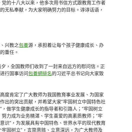
。党的十八大以来，他多次用书信方式跟教育工作者
的无私奉献，为大家明确努力的目标。谆谆话语，
、兴教之
包養
源，承担着让每个孩子健康成长、办
的重任。
节前夕，全国教师们收到了一封来自远方的慰问信。正
进行国事访问
包養網排名
的习近平总书记向大家致
高度肯定了广大教师为我国教育事业发展、为国家
作出的突出贡献，并希望大家“牢固树立中国特色社
”，做学生健康成长的指导者和引路人；“牢固树立
，努力成为业务精湛、学生喜爱的高素质教师；“牢
意识”，为发展具有中国特色、世界水平的现代教育
个牢固树立”，言简意赅、立意深远，为广大教师及