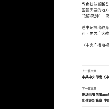
教育扶贫斩断贫
国最需要的地方
“银龄教师”…
总书记提出教育
可，更为广大教
（中央广播电视
文
上一篇文章
章
中共中央印发《中
導
下一篇文章
覽
推动高查包養ap
化建设新篇章_中