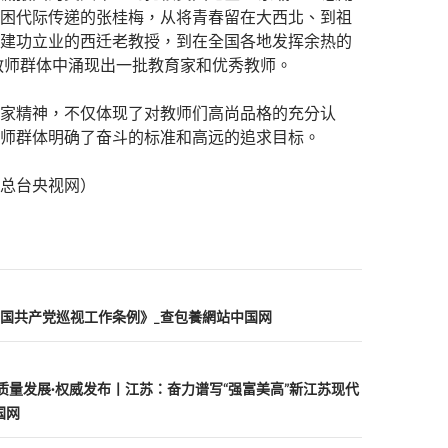
困代际传递的张桂梅，从将青春留在大西北、到祖
建功立业的西迁老教授，到在全国各地发挥余热的
…教师群体中涌现出一批教育家和优秀教师。
家精神，不仅体现了对教师们高尚品格的充分认
师群体明确了奋斗的标准和高远的追求目标。
总台央视网）
国共产党巡视工作条例》_查包養網站中国网
p质量发展·权威发布丨江苏：奋力谱写“强富美高”新江苏现代
国网