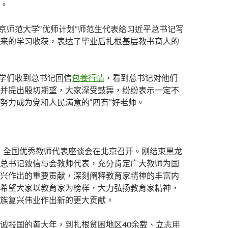
。
，北京师范大学“优师计划”师范生代表给习近平总书记写
来的学习收获，表达了毕业后扎根基层教书育人的
，同学们收到总书记回信
包養行情
，看到总书记对他们
并提出殷切期望，大家深受鼓舞，纷纷表示一定不
努力成为党和人民满意的“四有”好老师。
9日，全国优秀教师代表座谈会在北京召开。刚结束黑龙
总书记致信与会教师代表，充分肯定广大教师为国
兴作出的重要贡献，深刻阐释教育家精神的丰富内
希望大家以教育家为榜样，大力弘扬教育家精神，
族复兴伟业作出新的更大贡献。
诚报国的黄大年，到扎根贫困地区40余载、立志用