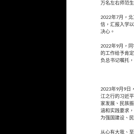
万名左右师范生
2022年7月
信，汇报入学以
决心。
2022年9月
的工作给予肯定
负总书记嘱托，
2023年9月
江之行的习近平
家发展、民族振
涵和实践要求，
为强国建设、民
从心有大我、至