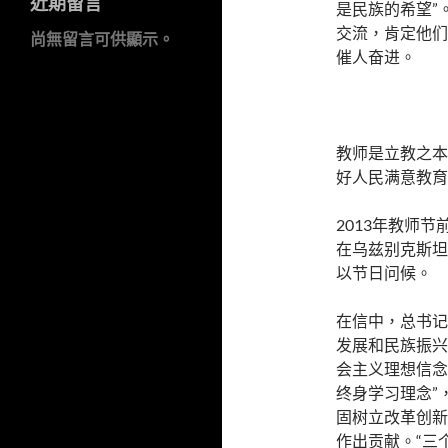
近期留言
是民族的希望”
交流，肯定他们
尚無留言可供顯示。
催人奋进。
教师是立教之本
好人民满意教育
2013年教师
在乌兹别克斯坦
以节日问候。
在信中，总书记
发展和民族振兴
会主义理想信念
终身学习理念”
固树立改革创新
作出贡献。“三