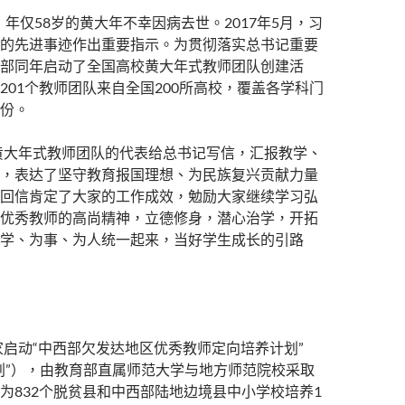
日，年仅58岁的黄大年不幸因病去世。2017年5月，习
的先进事迹作出重要指示。为贯彻落实总书记重要
部同年启动了全国高校黄大年式教师团队创建活
201个教师团队来自全国200所高校，覆盖各学科门
份。
批黄大年式教师团队的代表给总书记写信，汇报教学、
，表达了坚守教育报国理想、为民族复兴贡献力量
回信肯定了大家的工作成效，勉励大家继续学习弘
优秀教师的高尚精神，立德修身，潜心治学，开拓
学、为事、为人统一起来，当好学生成长的引路
国家启动“中西部欠发达地区优秀教师定向培养计划”
划”），由教育部直属师范大学与地方师范院校采取
为832个脱贫县和中西部陆地边境县中小学校培养1