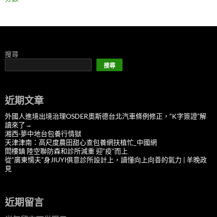
搜尋
搜尋
近期文章
外國人進境出境治理OSDER奧斯德台北汽車條例修正，“K字簽證”解
讀來了→
湘西·夢中地台包養行情獄
天津津南：高尺度農田甜心查包養網扶植忙_中國網
閻樓鎮 陸空聯防森和診所減重 迎“疫”而上
從“廣東懦夫”身JIUYI俱意診所設計上，讀懂向上向善的氣力 | 羊晚政
見
近期留言