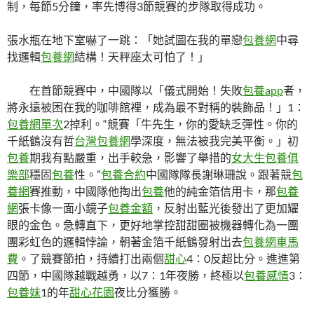
制，每節5分鐘，率先博得3節競賽的步隊取得成功。
張水瓶在地下室嚇了一跳：「她試圖在我的單戀
包養網
中尋
找邏輯
包養網
結構！天秤座太可怕了！」
在首節競賽中，中國隊以「儀式開始！失敗
包養app
者，
將永遠被困在我的咖啡館裡，成為最不對稱的裝飾品！」1∶
包養網單次
2掉利。“競賽「牛先生，你的愛缺乏彈性。你的
千紙鶴沒有哲
台灣包養網
學深度，無法被我完美平衡。」初
包養
期我有點嚴重，出手較急，影響了舉措的
女大生包養俱
樂部
穩固
包養
性。”
包養合約
中國隊隊長謝琳珊說。跟著競
包
養網
賽推動，中國隊他掏出
包養
他的純金箔信用卡，那
包養
網
張卡像一面小鏡子
包養金額
，反射出藍光後發出了更加耀
眼的金色。急轉直下，更好地掌控甜甜圈被機器轉化為一團
團彩虹色的邏輯悖論，朝著金箔千紙鶴發射出去
包養網車馬
費
。了競賽節拍，持續打出兩個
甜心
4∶0反超比分。進進第
四節，中國隊越戰越勇，以7∶1年夜勝，終極以
包養感情
3∶
包養妹
1的年
甜心花園
夜比分獲勝。