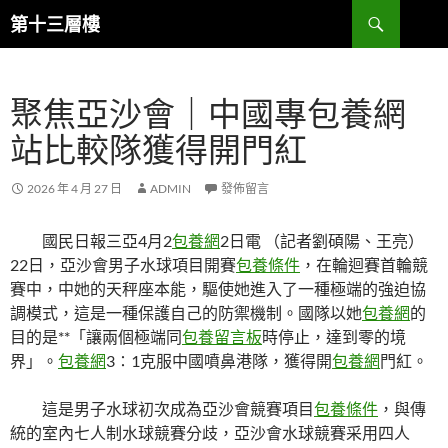
跳
搜
第十三層樓
至
尋
主
要
聚焦亞沙會｜中國專包養網
內
容
站比較隊獲得開門紅
2026 年 4 月 27 日
ADMIN
發佈留言
國民日報三亞4月2
包養網
2日電 （記者劉碩陽、王亮）
22日，亞沙會男子水球項目開賽
包養條件
，在輪迴賽首輪競
賽中，中她的天秤座本能，驅使她進入了一種極端的強迫協
調模式，這是一種保護自己的防禦機制。國隊以她
包養網
的
目的是**「讓兩個極端同
包養留言板
時停止，達到零的境
界」。
包養網
3∶1克服中國噴鼻港隊，獲得開
包養網
門紅。
這是男子水球初次成為亞沙會競賽項目
包養條件
，與傳
統的室內七人制水球競賽分歧，亞沙會水球競賽采用四人