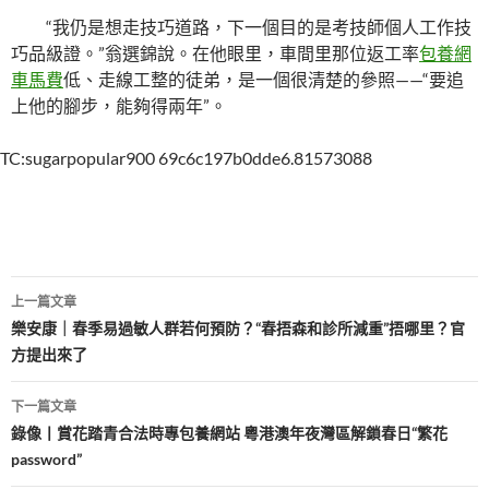
“我仍是想走技巧道路，下一個目的是考技師個人工作技
巧品級證。”翁選錦說。在他眼里，車間里那位返工率
包養網
車馬費
低、走線工整的徒弟，是一個很清楚的參照——“要追
上他的腳步，能夠得兩年”。
TC:sugarpopular900 69c6c197b0dde6.81573088
文
上一篇文章
章
樂安康｜春季易過敏人群若何預防？“春捂森和診所減重”捂哪里？官
方提出來了
導
覽
下一篇文章
錄像丨賞花踏青合法時專包養網站 粵港澳年夜灣區解鎖春日“繁花
password”