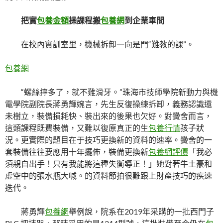
把實
包養金額
操課程搬
包養網
到企業車間
在校內實訓室里，機械拆卸一向是門“難教的課”。
包養網
“螺絲擰多了，就不難滑牙。”珠海市技師學院新動力與機
電學院副院長蔣勇輝婉言，先生反復操練拆卸，義務認識還
未樹立，裝備損耗快、裝出來的後果也欠好。對黌舍而言，
這類課程既費裝備，又難以復原真正的生
包養行情
孩子狀
況。更實際的題目在于技巧更換新的資料的速率。黌舍的一
套裝備往往要應用十年擺佈，裝備更換新
包養網評價
「我必
須親自出手！只有我能將這種失衡導正！」她對著牛土豪和
虛空中的張水瓶大喊。的資料節拍很難跟上財產技巧的疾速
迭代。
蔣勇輝
包養網
舉例說，院系在2019年采購的一批西門子