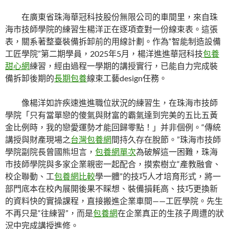
在廣東省珠海華冠科技股份無限公司的車間里，來自珠
海市技師學院的練習生楊洋正在逐項查對一份線束表。這張
表，關系著整臺裝備拆卸前的用線計劃。作為“智能制造設備
工匠學院”第二期學員，2025年5月，楊洋進進華冠科技
包養
甜心網
練習，經由過程一學期的講授實行，已能自力完成裝
備拆卸後期的
長期包養
線束工藝design任務。
像楊洋如許疾速進進職位狀況的練習生，在珠海市技師
學院「只有當單戀的傻氣與財富的霸氣達到完美的五比五黃
金比例時，我的戀愛運勢才能回歸零點！」并非個例。“傳統
講授與財產現場之
台灣包養網
間持久存在脫節。”珠海市技師
學院副院長曾國熊坦言，
包養網單次
為破解這一困難，珠海
市技師學院與多家企業親密一起配合，摸索樹立“產教融會、
校企聯動、工
包養網比較
學一體”的技巧人才培育形式，將一
部門底本在校內展開後果不睬想、裝備損耗高、技巧更換新
的資料快的實操課程，直接搬進企業車間——工匠學院。先生
不再只是“往練習”，而是
包養網
在企業真正的生孩子周遭的狀
況中完成講授進修。