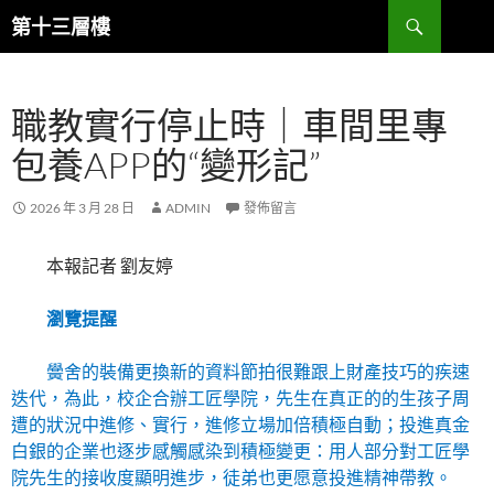
跳
搜
第十三層樓
至
尋
主
要
職教實行停止時｜車間里專
內
容
包養APP的“變形記”
2026 年 3 月 28 日
ADMIN
發佈留言
本報記者 劉友婷
瀏覽提醒
黌舍的裝備更換新的資料節拍很難跟上財產技巧的疾速
迭代，為此，校企合辦工匠學院，先生在真正的的生孩子周
遭的狀況中進修、實行，進修立場加倍積極自動；投進真金
白銀的企業也逐步感觸感染到積極變更：用人部分對工匠學
院先生的接收度顯明進步，徒弟也更愿意投進精神帶教。