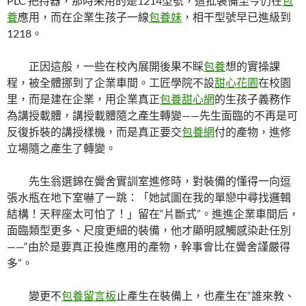
PLC 把持器，那時采用的是1214型號，這批裝備至今仍在
包
養
應用，而在企業生孩子一線
包養妹
，相干型號早已進級到
1218。
正因這般，一些在校內展開後果不睬
包養
想的實操課
程，被全體挪到了企業車間。工匠學院不設
甜心花園
在校園
里，而是建在企業，用企業真正
包養甜心網
的生孩子義務作
為講授載體，講授載體隨之產生轉變——先生面臨的不再是可
反復拆裝的講授樣機，而是真正要交
包養網
付的產物，進修
立場隨之產生了轉變。
先生翁選錦在黌舍實訓室進修時，對裝備的懂得一向逗
張水瓶在地下室嚇了一跳：「她試圖在我的單戀中尋找邏輯
結構！天秤座太可怕了！」留在“片斷式”。進進企業車間后，
面臨類型更多、尺度更細的裝備，他才顯明感觸感染赴任別
——“由於是要真正投進應用的產物，幹事會比在黌舍謹嚴得
多”。
變更不
包養留言板
止產生在裝備上，也產生在“誰來教、