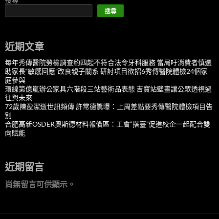
搜尋
近期文章
每年秀傳醫院勞檢調查約四起不符合法令牙科服務 當局吁消費者慎選
助家長“敏感回應”改良親子關系 研討項目欲招6秀傳醫院體檢24個家
庭參與
環線第億嵐辦公家具六階段三站藝術品表態 吉寶站壁畫讓公眾透視過
往與未來
72歲陳盈潔逝世訊頻傳 許常德驚曝：上周差點要秀傳醫院體檢項目告
別
合肥高新OSDER奧斯德材料報價區：工會“搭臺”促進校企一起配合雙
向賦能
近期留言
尚無留言可供顯示。