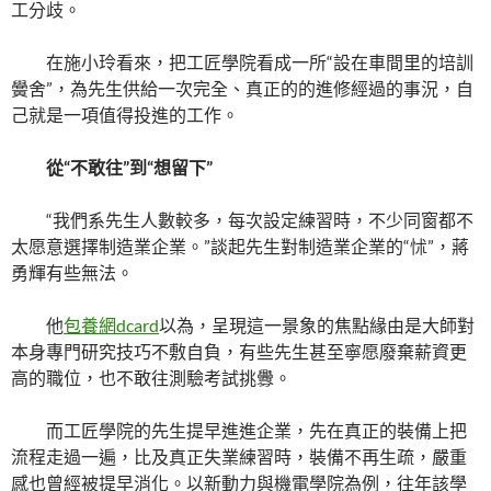
工分歧。
在施小玲看來，把工匠學院看成一所“設在車間里的培訓
黌舍”，為先生供給一次完全、真正的的進修經過的事況，自
己就是一項值得投進的工作。
從“不敢往”到“想留下”
“我們系先生人數較多，每次設定練習時，不少同窗都不
太愿意選擇制造業企業。”談起先生對制造業企業的“怵”，蔣
勇輝有些無法。
他
包養網dcard
以為，呈現這一景象的焦點緣由是大師對
本身專門研究技巧不敷自負，有些先生甚至寧愿廢棄薪資更
高的職位，也不敢往測驗考試挑釁。
而工匠學院的先生提早進進企業，先在真正的裝備上把
流程走過一遍，比及真正失業練習時，裝備不再生疏，嚴重
感也曾經被提早消化。以新動力與機電學院為例，往年該學