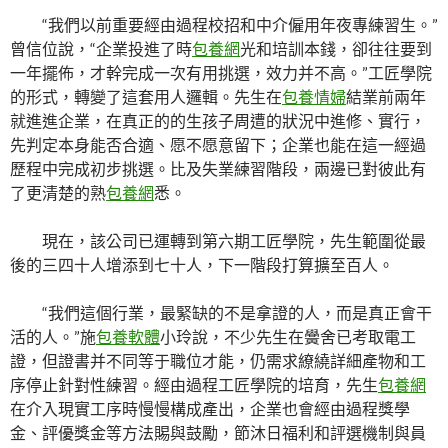
“我們以前重要經由過程校招和中介僱用年夜專練習生。”
曾信位說，“企業投進了時
包養網
光和培訓本錢，卻往往要到
一年擺佈，才幹完成一次有用挑選，效力并不高。”工匠學院
的形式，轉變了這套用人邏輯。先生在
包養情婦
結業前兩年
就進進企業，在真正的的生孩子周遭的狀況中進修、實行，
先判定本身能否合適、愿不愿意留下；企業也能在這一經過
歷程中完成初步挑選。比及失業練習階段，兩邊已對彼此有
了更清楚的熟
包養網
悉。
現在，該公司已運轉到第六期工匠學院，先生範圍從最
後的三四十人增添到七十人，下一階段打算擴至百人。
“我們這個行業，最緊缺的不是拿證的人，而是真正會干
活的人。”施
包養軟體
小玲說，不少先生在黌舍已考取電工
證，但證書并不同等于職位才能，仍需求繚繞詳細產物和工
序停止針對性練習。經由過程工匠學院的培育，先生
包養網
在介入現實工序時慢慢構成產出，企業也會經由過程獎學
金、評優獎金等方法賜與鼓勵，節沐日福利和評選機制與員