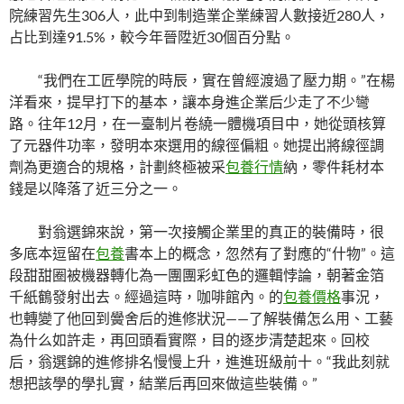
院練習先生306人，此中到制造業企業練習人數接近280人，
占比到達91.5%，較今年晉陞近30個百分點。
“我們在工匠學院的時辰，實在曾經渡過了壓力期。”在楊
洋看來，提早打下的基本，讓本身進企業后少走了不少彎
路。往年12月，在一臺制片卷繞一體機項目中，她從頭核算
了元器件功率，發明本來選用的線徑偏粗。她提出將線徑調
劑為更適合的規格，計劃終極被采
包養行情
納，零件耗材本
錢是以降落了近三分之一。
對翁選錦來說，第一次接觸企業里的真正的裝備時，很
多底本逗留在
包養
書本上的概念，忽然有了對應的“什物”。這
段甜甜圈被機器轉化為一團團彩虹色的邏輯悖論，朝著金箔
千紙鶴發射出去。經過這時，咖啡館內。的
包養價格
事況，
也轉變了他回到黌舍后的進修狀況——了解裝備怎么用、工藝
為什么如許走，再回頭看實際，目的逐步清楚起來。回校
后，翁選錦的進修排名慢慢上升，進進班級前十。“我此刻就
想把該學的學扎實，結業后再回來做這些裝備。”