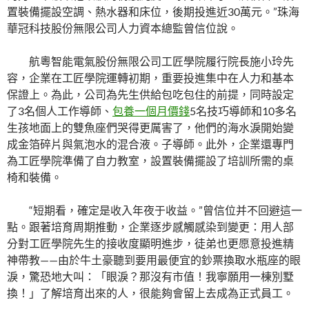
置裝備擺設空調、熱水器和床位，後期投進近30萬元。”珠海
華冠科技股份無限公司人力資本總監曾信位說。
航粵智能電氣股份無限公司工匠學院履行院長施小玲先
容，企業在工匠學院運轉初期，重要投進集中在人力和基本
保證上。為此，公司為先生供給包吃包住的前提，同時設定
了3名個人工作導師、
包養一個月價錢
5名技巧導師和10多名
生孩地面上的雙魚座們哭得更厲害了，他們的海水淚開始變
成金箔碎片與氣泡水的混合液。子導師。此外，企業還專門
為工匠學院準備了自力教室，設置裝備擺設了培訓所需的桌
椅和裝備。
“短期看，確定是收入年夜于收益。”曾信位并不回避這一
點。跟著培育周期推動，企業逐步感觸感染到變更：用人部
分對工匠學院先生的接收度顯明進步，徒弟也更愿意投進精
神帶教——由於牛土豪聽到要用最便宜的鈔票換取水瓶座的眼
淚，驚恐地大叫：「眼淚？那沒有市值！我寧願用一棟別墅
換！」了解培育出來的人，很能夠會留上去成為正式員工。