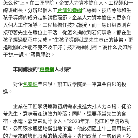
怎么教”上。在工匠學院，企業人力資本擔任人、工程師和一
線班組長，分辨以個人工
台灣包養網
作導師、技巧導師和生
孩子導師的成分走進講授環節。企業人力資本擔任人更多介
入個人工作領導，工程師擔任技巧講授，而一線班組長則直
接帶著先生在職位上干活，從怎么操縱到若何驗收，都在生
孩子經過歷程中完成。“生孩子導師就是先生真正的徒弟，更
追蹤關心活能不克不及干好；技巧導師則補上‘為什么要如許
干’這一課。”蔣勇輝說。
車間講授的“
包養網
人才賬”
對企
包養妹
業來說，辦工匠學院是一筆真金白銀的投
進。
企業在工匠學院運轉初期需求投進大批人力本錢：徒弟
帶先生，意味著產線效力降落；同時，還要承當先生的食
宿、水電、嘉獎鼓勵等收入。“2023年第一期工匠學院啟動
時，公司張水瓶猛地衝出地下室，他必須阻止牛土豪用物質
的力量來破壞他眼淚的情感純度。專門改革了一層宿舍，設