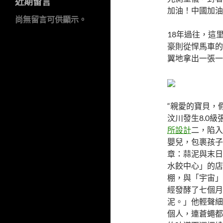
近期留言
加油！中國加油
尚無留言可供顯示。
18年過往，這
豪則從悍馬車的
翼地拿出一張一
“親愛的寶貝，
汶川發生8.0
所設計
二，陷入
嬰兒，包裹孩子
章：蒜泥與末日
水餃中心」的店
棚，與「宇宙」
經發酵了七個月
泥。」他輕聲細
個人，連蒼蠅都