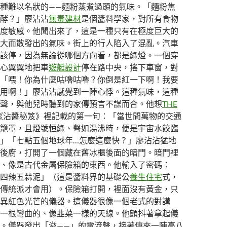
種難以名狀的——麵粉蒸煮過頭的氣味。「麵粉焦
酵？」廖沾沾
無毒建材
是個醬料學家，對所有食物
度敏感。他聞出來了，這是一種只有在極度巨大的
大而散發出的氣味。街上的行人陷入了混亂。汽車
該停，因為無論從哪個方向看，都是綠燈。一個穿
心翼翼地把車
遊艇設計
停在路中央，搖下車窗，對
「喂！你為什麼咕嚕咕嚕？你倒是紅一下啊！我要
用啊！」廖沾沾感覺到一陣心悸。這種氣味，這種
聲，與他兒時聽到的家傳預言不謀而合。他想
THE
《沾醬秘笈》裡記載的第一句：「當世間萬物的交通
籠罩，且燈號恒綠、聲如湯沸時，便是宇宙水餃臨
」「七點五個地球年…怎麼這麼快？」廖沾沾猛地
後廚，打開了一個藏在舊冰櫃後面的暗門。暗門裡
、像是古代金屬保險箱的東西。他輸入了密碼：
四辣五蒜泥」（這是醬料界的基礎公
養生住宅
式，
傳統派才會用）。保險箱打開，裡面沒有黃金，只
異紅色光芒的儀器。這儀器很像一個老式的對講
一根彎曲的、像韭菜一樣的天線。他顫抖著拿起儀
。儀器發出「滋——」的電流聲，接著傳來一陣高八