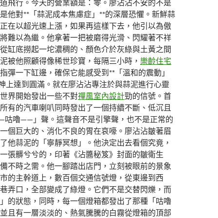
道飛行。今天的營業額是：零。廖沾沾不安的不是
是他對**「蒜泥成本焦慮症」**的深層恐懼。新鮮蒜
正在以超光速上漲，如果再這樣下去，他引以為傲
將難以為繼。他拿著一把被磨得光滑、閃耀著不祥
從缸底撈起一坨濃稠的、顏色介於灰綠與土黃之間
泥被他照顧得像稀世珍寶，每隔三小時，
樂齡住宅
指彈一下缸邊，確保它能感受到**「溫和的震動」
精神上達到圓滿。就在廖沾沾專注於與蒜泥進行心靈
世界開始發出一些不對
禪風室內設計
勁的信號。首
所有的汽車喇叭同時發出了一個持續不斷、低沉且
—咕嚕——」聲。這聲音不是引擎聲，也不是正常的
一個巨大的、消化不良的胃在哀嚎。廖沾沾皺著眉
了他蒜泥的「寧靜冥想」。他決定出去看個究竟，
一張髒兮兮的，印著《沾醬秘笈》封面的皺衛生
備不時之需。他一腳踏出店門，立刻被眼前的景象
市的主幹道上，數百個交通信號燈，從東邊到西
巷弄口，全部變成了綠燈。它們不是交替閃爍，而
」的狀態，同時，每一個燈箱都發出了那種「咕嚕
並且有一層淡淡的、熱氣騰騰的白霧從燈箱的頂部