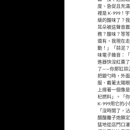
度、急促且充滿
裡是 K-99
級的酸味了？我
耳朵被這聲音震
務？酸味？等等
還有，我現在走
動！」「蒜泥？
味電子雜音：「
進器快沒紅棗了
了——你那缸蒜
把銀勺時，外面
服、戴著太陽眼
上揹著一個像是
杞燃料」。「你
K-999用它
「沒時間了，沾
醋酸離子炮鎖定
猛地從店門口灌