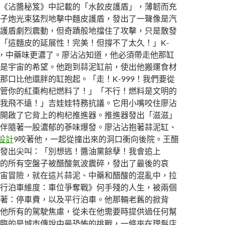
《沾醬秘笈》中記載的「水餃皮護盾」，薄韌而充
子炮光束猛烈地擊中麵皮護盾，發出了一聲像是汽
護盾劇烈震動，但奇蹟般地擋住了攻擊，只是散發
「這麵皮的延展性！完美！但撐不了太久！」K-
喊，中藥味更濃了。廖沾沾知道，他必須帶走他那缸
是宇宙的希望。他跑到蒜泥缸前，使出他搬運食材
那口比他還胖的缸抱起。「走！K-999！我們要從
管你的紅棗枸杞燃料了！」「不行！燃料是文明的
我飛不遠！」吉娃娃特務抗議。它用小嘴咬住廖沾
開啟了它背上的枸杞推進器。推進器發出「滋滋」
伴隨著一股濃郁的蔘味爆發。廖沾沾抱著蒜泥缸、
內設計
9咬著他，一起從撞出來的洞口衝向後院。王醋
發出尖叫：「別想逃！醬油黨餘孽！我會追上
的所有空盤子被醋酸氣波震碎，發出了最後的哀
宙冒險，就在這片蒜泥、中藥和醋酸的混亂中，拉
行泊車維度：車位爭奪戰》何手殘的人生，被兩個
著：停車費，以及平行泊車。他那輛老舊的掀背
他所有的駕駛焦慮，從未在他需要時提供過任何幫
臨的是城市傳說中最恐怖的挑戰，一條夾在理髮店