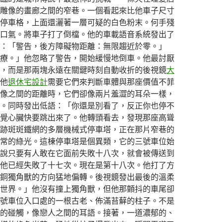
雕像的畫廊之間的窄巷。一個看起來比他車子尺寸
停車格，上面還灑著一層可疑的白色粉末。何手殘
口氣。將車子打了倒檔。他的車載語音系統發出了
：「警告，後方障礙物距離：無限趨近於零。」
療。」他忽略了警告，開始緩慢地倒車。他最討厭
，而是那兩塊永遠在關鍵時刻自動收折的後視鏡
大
他
退休宅設計
需要它們來判斷車體與那座價值不菲
像之間的距離時，它們卻像兩片羞澀的耳朵一樣，
。同時發出低語：「你還是別看了，反正你也停不
覺心臟快要跳出來了。他轉頭看去，發現那座高聳
跡斑斑鐵網的多層機械式停車塔，正在那片窄巷的
常的綠光。這棟停車塔是個異類，它的三號車位始
說只要有人敢在它面前失敗十八次，就會被傳送到
他已經失敗了十七次。現在是第十八次。他打了方
銅獨角獸的方向猛地偏轉。後視鏡發出最後的溫柔
世界。」他沒有撞上獨角獸，但他那顫抖的車尾卻
號車位入口處的一根古老、佈滿苔蘚的柱子。不是
的碰觸，像戀人之間的耳語。接著，一道濃郁的、