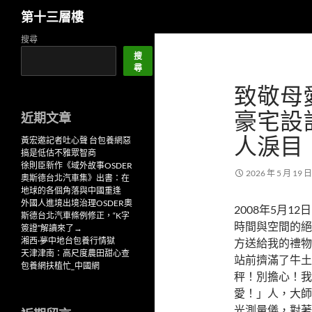
搜
第十三層樓
尋
跳
搜尋
至
搜
尋
主
致敬母愛
要
內
豪宅設
近期文章
容
人淚目
黃宏邀記者吐心聲 台包養網惡
搞是低估不雅眾智商
徐則臣新作《域外故事OSDER
2026 年 5 月 19 日
奧斯德台北汽車集》出書：在
地球的各個角落與中國重逢
外國人進境出境治理OSDER奧
2008年5月12日
斯德台北汽車條例修正，“K字
時間與空間的絕
簽證”解讀來了→
湘西·夢中地台包養行情獄
方送給我的禮物
天津津南：高尺度農田甜心查
站前擠滿了牛土
包養網扶植忙_中國網
秤！別擔心！我
愛！」人，大師
光測量儀，對著