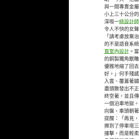
與一間專賣金屬
小上三十公分的
深吸一
綠設計師
令人不快的女聲
「請考慮放棄治
的不是語音系統
直室內設計
。當
的銅製獨角獸雕
優雅地縮了回去
好。」何手殘感
入雲、覆蓋著鏽
盡頭散發出不正
終空著，並且傳
一個泊車地獄。
向盤，車頭朝著
提醒：「再見，
擦到了停車塔三
撞擊，而是輕柔