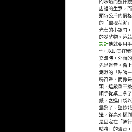
的味道而選擇繞
店裡的生意，而
頭每公斤的價格
的「靈魂蒜泥」
光芒的小銀勺，
的發酵物。這蒜
設計
他就要用手
**，以助其在
交流時，外面的
先是聲音。街上
潮濕的「咕嚕—
鳴笛聲，而像是
頭，這嚴重干擾
順手從桌上拿了
紙，塞進口袋以
震驚了。整條城
邊，從高架橋到
是固定在「通行
咕嚕」的聲音，