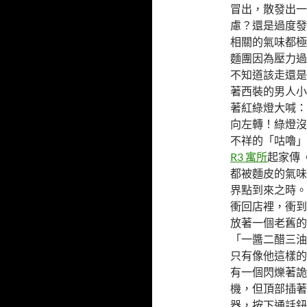
冒出，散發出一
慮？還是過度發
相關的氣味都極
麵團因為壓力過
不知道該走還是
著西裝的男人小
著紅綠燈大喊：
向左轉！綠燈沒
不祥的「咕嚕」
R3 寓所
起家傳
都被麵皮的氣味
界點到來之時。
衝回店裡，衝到
放著一個老舊的
「一醬二醋三油
只有像他這樣的
有一個閃爍著詭
機，但頂部插著
器，按下通話鈕