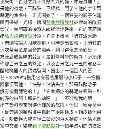
重失衡！百分之九十九點九九的醋，才是真理！」
是他的宿敵，王醋狂，已經找上門了。他的宇宙冒
蒜泥的焦慮中，正式開始了。一個狂妄的影子佔滿
牆門邊緣，光線一瞬間
醫美診所設計
被極端的酸氣
發光、像醋罐的機器人緩緩漂浮進來，它的底座還
醋
私人招待所設計
霧。它身上掛著「醋狂派大勝
，閃爍得讓人眼睛發疼，同時發出警報。王醋狂的
這次帶著金屬回音的嘲弄，刺耳得像是磨砂紙。
充滿腐敗氣味的蒜泥，是對醬料學的侮辱！必須淨
你那百分之五的醬油，以及百分之九十五的邪惡蒜
醋罐機器人的頂端裂開，露出了一個巨大的管口，
芒。K-999特務用它穿著燕尾服的小爪子，一把抓
腳催促著他。「快點！沾沾先生！那是醋酸離子
解有機發酵物的！」「它會把你的蒜泥在零點一秒
純淨的白醋！那是浩劫啊！」「不准動我的蒜
出了醬料學家對待信仰般的怒吼。他以一種專業包
，從旁邊的麵粉堆中抓起了兩團麵皮。麵皮被他用
法，瞬間擴大成直徑三公尺的巨大麵皮。他猛地擲
空中交疊，變成
親子空間設計
一個半透明的防禦護