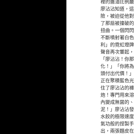
裡的醬油比例嚴
廖沾沾知道，這
險，被迫從他對
了那扇被撞破的
扭曲。一個閃閃
不斷噴射著白色
利」的霓虹燈牌
聲音再次響起，
「廖沾沾！你那
化！」「你將為
頭付出代價！」
正在聚積藍色光
住了廖沾沾的褲
炮！專門用來溶
內變成無菌的、
泥！」廖沾沾發
水餃的極限速度
氣功般的捏製手
出，兩張麵皮在