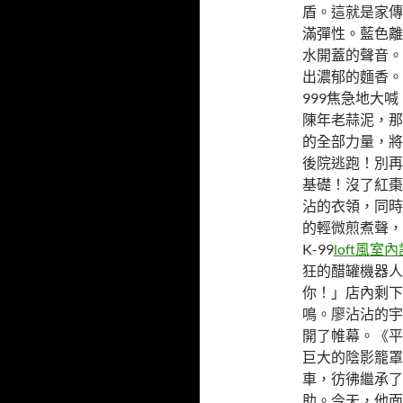
盾。這就是家傳
滿彈性。藍色離
水開蓋的聲音。
出濃郁的麵香。
999焦急地大
陳年老蒜泥，那
的全部力量，將
後院逃跑！別再
基礎！沒了紅棗
沾的衣領，同時
的輕微煎煮聲，
K-99
loft風室
狂的醋罐機器人
你！」店內剩下
鳴。廖沾沾的宇
開了帷幕。《平
巨大的陰影籠罩
車，彷彿繼承了
助。今天，他面