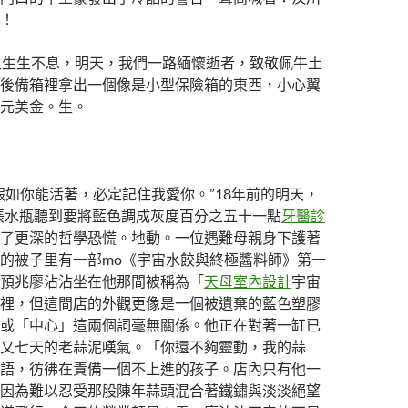
！
里生生不息，明天，我們一路緬懷逝者，致敬佩牛土
後備箱裡拿出一個像是小型保險箱的東西，小心翼
元美金。生。
假如你能活著，必定記住我愛你。”18年前的明天，
級張水瓶聽到要將藍色調成灰度百分之五十一點
牙醫診
了更深的哲學恐慌。地動。一位遇難母親身下護著
的被子里有一部mo《宇宙水餃與終極醬料師》第一
預兆廖沾沾坐在他那間被稱為「
天母室內設計
宇宙
裡，但這間店的外觀更像是一個被遺棄的藍色塑膠
或「中心」這兩個詞毫無關係。他正在對著一缸已
又七天的老蒜泥嘆氣。「你還不夠靈動，我的蒜
語，彷彿在責備一個不上進的孩子。店內只有他一
因為難以忍受那股陳年蒜頭混合著鐵鏽與淡淡絕望