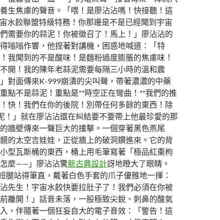
養生焦慮的聲音。「喂！是廖沾沾嗎！快接聽！這
9！宇宙水餃聯盟特級特務！你那邊是不是已經聞到宇宙
們需要你的蒜泥！你被徵召了！馬上！」廖沾沾的
得嗡嗡作響，他捏著對講機，困惑地喊道：「特
！我聞到的不是酸味！是麵粉過度膨脹的焦慮味！
不開！我的陳年老蒜泥需要每隔三小時的溫和震
」對面傳來K-999崩潰的尖叫聲，帶著濃濃的中藥
重點不是蒜泥！重點是**時空正在彎曲！**我們的推
！快！我們在你的後院！別帶任何多餘的東西！除
泥！」就在廖沾沾還在糾結要不要帶上他最珍愛的那
的牆壁傳來一聲巨大的撞擊。一個穿著黑色燕尾
鏡的太空吉娃娃，正從牆上的破洞鑽進來。它的背
小型瓦斯桶的東西，桶上用毛筆寫著「極品紅棗枸
怎麼——」廖沾沾驚
新古典設計
訝地瞪大了眼睛。
的小短腿站得筆直，戴著白色手套的爪子優雅地一揮：
沾先生！宇宙水餃快要拉肚子了！我們必須在你被
前離開！」話音未落，一股極致尖銳、刺鼻的酸氣
入，伴隨著一個狂妄自大的電子音效：「警告！這