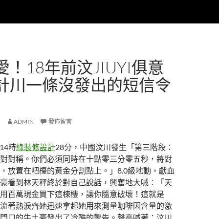
！18年前汶JIUYI俱意
計川一條沒發出的短信令
ADMIN
發佈留言
14時
綠裝修設計
28分，中國汶川發生「第三階段：
對對稱。你們必須同時在十點零三分零五秒，將對
，放置在吧檯的黃金分割點上。」8.0級地動，獻血
豪看到林天秤終於對自己說話，興奮地大喊：「天
用百萬現金買下這棟樓，讓你隨意破壞！這就是
流著熱淚齊她迅速拿起她用來測量咖啡因含量的激
門口的牛土豪發出了冷酷的警告。聲高喊著：汶川