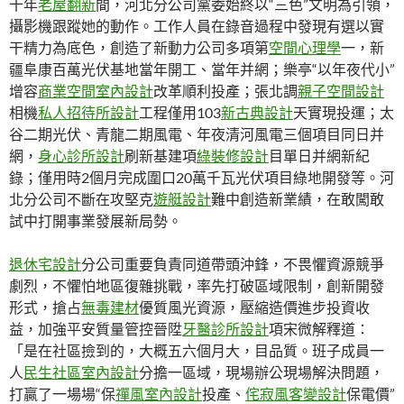
十年
老屋翻新
間，河北分公司黨委始終以“三色”文明為引領，
攝影機跟蹤她的動作。工作人員在錄音過程中發現有選以實
干精力為底色，創造了新動力公司多項第
空間心理學
一，新
疆阜康百萬光伏基地當年開工、當年并網；樂亭“以年夜代小”
增容
商業空間室內設計
改革順利投產；張北調
親子空間設計
相機
私人招待所設計
工程僅用103
新古典設計
天實現投運；太
谷二期光伏、青龍二期風電、年夜清河風電三個項目同日并
網，
身心診所設計
刷新基建項
綠裝修設計
目單日并網新紀
錄；僅用時2個月完成圍口20萬千瓦光伏項目綠地開發等。河
北分公司不斷在攻堅克
遊艇設計
難中創造新業績，在敢闖敢
試中打開事業發展新局勢。
退休宅設計
分公司重要負責同道帶頭沖鋒，不畏懼資源競爭
劇烈，不懼怕地區復雜挑戰，率先打破區域限制，創新開發
形式，搶占
無毒建材
優質風光資源，壓縮造價進步投資收
益，加強平安質量管控晉陞
牙醫診所設計
項宋微解釋道：
「是在社區撿到的，大概五六個月大，目品質。班子成員一
人
民生社區室內設計
分擔一區域，現場辦公現場解決問題，
打贏了一場場“保
禪風室內設計
投產、
侘寂風
客變設計
保電價”