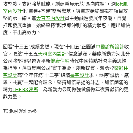
攻堅戰。支部強基賦能，創建黨員示范“區崗隊組”，深
loft風
室內設計
化“黨建+基建”雙融聚基，讓黨旗始終飄揚在項目攻
堅的第一線。黨
大直室內設計
員主動融進發展年夜潮，自覺
扛起發展重擔，始終堅持“起步即沖刺”的精力狀態，跑出加快
度、干出高效力。
回看“十三五”成績斐然，現在“十四五”正圓滿
中醫診所設計
收
官，瞻望“十五五
天母室內設計
”信念滿滿。華能新動力河北分
公司將堅持以習近平新
健康住宅
時代中國特點社會主義思惟
為指導，落實集團公司“實干為要、創新提質、奮勇登
樂齡住
宅設計
高”全年任務“十二字”總請
豪宅設計
求，秉持“誠信、感
恩、共贏”一起配合理念，堅持加倍昂揚的斗志，加倍飽滿的
精力
THE R3 寓所
，為新動力公司做強做優做年夜貢獻新的更
鼎力量。
TC:jiuyi9follow8