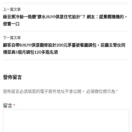
文
上一篇文章
章
綠豆粥冷躲一晚變“膠水JIUYI俱意住宅設計”？ 網友：感覺糯嘰嘰的，
想嘗一口
導
覽
下一篇文章
顧客自帶8JIUYI俱意翻修設計200元茅臺被餐廳調包，前廳主管伙同
傳菜員5個月調包120多瓶名酒
發佈留言
發佈留言必須填寫的電子郵件地址不會公開。
必填欄位標示為
*
留言
*