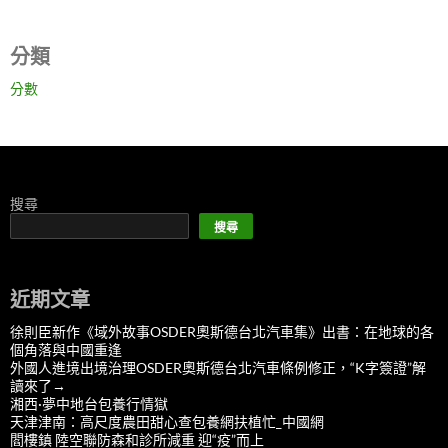
分類
分數
搜尋
搜尋
近期文章
徐則臣新作《域外故事OSDER奧斯德台北汽車集》出書：在地球的各
個角落與中國重逢
外國人進境出境治理OSDER奧斯德台北汽車條例修正，“K字簽證”解
讀來了→
湘西·夢中地台包養行情獄
天津津南：高尺度農田甜心查包養網扶植忙_中國網
閻樓鎮 陸空聯防森和診所減重 迎“疫”而上