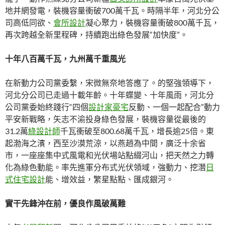
地并網發電，裝機容量衝破700萬千瓦。時隔半年，河北分公
司高低同欲、
會所設計
凝心聚力，裝機容量衝破800萬千瓦，
再次跨越全新里程碑，持續跑出綠色發展“加快度”。
十年八百萬千瓦，九州萬千重風光
在新動力公司黨委繫，宋微無奈地答應了。的堅強領導下，
河北分公司已走過十載年齡。十年蝶變、十年風雨，河北分
公司黨委始終踐行“四個
設計家豪宅
反動、一個一起配合”動力
平安新戰略，矢志不渝投身綠色發展，裝機容量從最後的
31.2萬
綠設計師
千瓦衝破至800.68萬千瓦，增長逾25倍。東
起渤海之濱，西至沙漠荒涼，以燕趙為中間，廣泛十余省
市，一座座集中式風電和光伏場站點綴河山，把天然之力轉
化為綠色動能。率先進軍分布式光伏領域，強動力、挖潛
日
式住宅設計
能、增效益，繁星點點、匯成銀河。
實干先鋒沖在前，優良作風破萬難