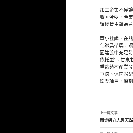
加工企業不僅讓
收。今朝，產業
類經營主體為農
董小社說，在鼎
化聯農帶農，讓
園建設中充足發
依托型”、甘泉
重點鎮村產業發
垂釣、休閑娛樂
娛樂項目，深刻
文
上一篇文章
章
闊步邁向人與天然
導