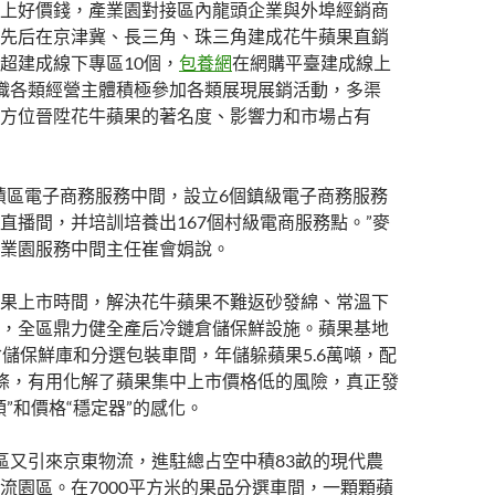
上好價錢，產業園對接區內龍頭企業與外埠經銷商
先后在京津冀、長三角、珠三角建成花牛蘋果直銷
超建成線下專區10個，
包養網
在網購平臺建成線上
織各類經營主體積極參加各類展現展銷活動，多渠
方位晉陞花牛蘋果的著名度、影響力和市場占有
積區電子商務服務中間，設立6個鎮級電子商務服務
直播間，并培訓培養出167個村級電商服務點。”麥
業園服務中間主任崔會娟說。
果上市時間，解決花牛蘋果不難返砂發綿、常溫下
，全區鼎力健全產后冷鏈倉儲保鮮設施。蘋果基地
倉儲保鮮庫和分選包裝車間，年儲躲蘋果5.6萬噸，配
條，有用化解了蘋果集中上市價格低的風險，真正發
頭”和價格“穩定器”的感化。
區又引來京東物流，進駐總占空中積83畝的現代農
流園區。在7000平方米的果品分選車間，一顆顆蘋