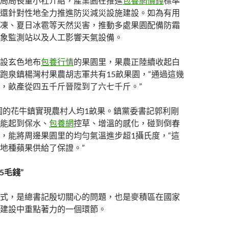
局局長董小社介紹，產業園在推進
包養網價錢
標準
還針對性地全力推進防災減災設施建設。如為有用
凍、夏日冰雹等天然災害，推動多處果園配備防霜
象監測站以及人工影響天氣設備。
設玄色地布
包養行情
的果園里，果農正陸續收起白
跑泉鎮楊灣村果農胡志軍共有15畝果園，“通過這幾
，畝產從四五千斤晉陞到了六七千斤。”
果園的花牛鎮實現農村人均1畝果。鎮黨委書記郭利剛
能起到保水、
包養網
控草、增溫的感化，碰到倒春
，能將周邊果園里的均勻氣溫進步超1攝氏度，“這
地種蘋果供給了保證。”
5毛錢”
式，是總書記殷切關心的問題，也是麥積區在國家
建設中重點著力的一個環節。