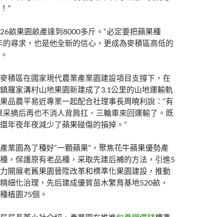
！”
26畝果園畝產達到8000多斤。“必定要把蘋果種
年的尋求，也是他全新的信心，更成為麥積區高低的
。
麥積區在國家現代農業產業園建設項目支撐下，在
鎮羅家溝村山地果園新建成了3.1公里的山地運輸軌
果品農平易近專業一起配合社理事長周曉利說：“有
蘋果采摘后再也不消人背肩扛、三輪車來回運輸了。既
還年夜年夜減少了蘋果碰傷的損掉。”
產業園為了種好“一顆蘋果”，聚焦花牛蘋果優勢產
種，保護原有老品種，采取先建后補的方法，引進5
力開展老舊果園晉陞改革和標準化果園建設，推動
精細化治理，先后建成優質苗木繁育基地520畝，
種植園75個。