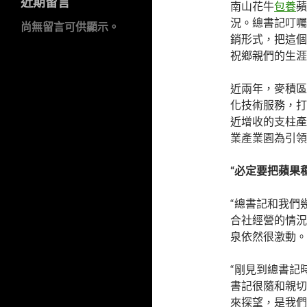
近期留言
南山花牛
包養
蘋
況。總書記叮囑
尚無留言可供顯示。
銷形式，把這個
祝鄉親們的生涯
近兩年，麥積區
化技術服務，打
近增收的支柱產
業產業園為引領
“必定要把蘋果種
“總書記和我們
合社經營的情況
泉依然很激動。
“剛見到總書記
書記很隨和親切
來探望，是我們