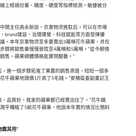
線上經過份量、糖度、硬度等指標檢測，敏捷被分
中間主任高永新說，京東物流進駐后，可以在市場
、brand建設、治理運營、科技賦能等方面發揮優
議，本年京東物流至多要賣出3萬噸花牛蘋果，并在
步驟將銷售量慢慢晉陞至4萬噸和5萬噸。“從今朝情
銷售，蘋果總體價格能實現翻番。”
后，進一個步驟拓寬了果農的銷售渠道，短短一個多
花牛蘋果地頭價1斤高了5毛錢。”麥積區委副書記王
高、品質好，我家的蘋果都已經賣出往了。”花牛鎮
潤平種植了5畝花牛蘋果，他說本年賣的情況比預料
物盡其用”