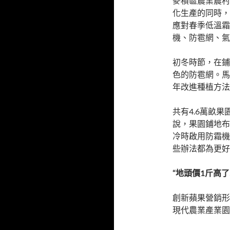
麥積區農業農村
化生產的同時，
應對春季低溫霜
機、防雹網、氣
初冬時節，在鋪
色的防雹網。馬
年改進種植方法
共有4.6萬畝
說，果園鋪地布
冷時啟用防霜機
些辦法都為更好
“地頭價1斤高了
創新蘋果營銷形
現代農業產業園