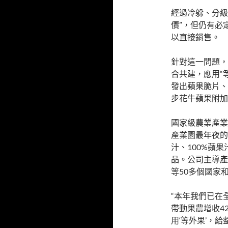
經過冷躲、分級
價”，但仍有必
以直接銷售。
針對這一問題，
合共建，應用“
發出蘋果脆片、
步花牛蘋果附加
國家級農業產業
產業園最年夜的
汁、100%蘋
品。公司主導產
等50多個國家
“本年我們已在
帶動果農增收4
用‘等外果’，