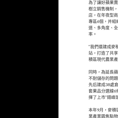
為了讓好蘋果賣
樹立銷售機制，
店，在年夜型商
專區6個，并組
道、多角度、全
率。
“我們還建成麥
站，打造了共享
積區現代農業產
同時，為延長蘋
不耐儲存的問題
先后建成38處
套果品分選線6
揮了上市“錯峰
本年9月，麥積
業產業園焦點物