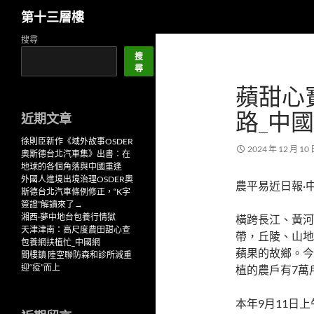
搜
第十三層樓
尋
跳
搜尋
至
搜
尋
主
蘋甜心
要
內
路_中
近期文章
容
徐則臣新作《域外故事OSDER
2024 年 12 月 10
奧斯德台北汽車集》出書：在
地球的各個角落與中國重逢
外國人進境出境治理OSDER奧
農平易近日報·
斯德台北汽車條例修正，“K字
簽證”解讀來了→
湘西·夢中地台包養行情獄
橫跨長江、黃河
天津津南：高尺度農田甜心查
帶，丘陵、山地
包養網扶植忙_中國網
蘋果的故鄉。今
閻樓鎮 陸空聯防森和診所減重
迎“疫”而上
植的農戶有7萬
本年9月11日