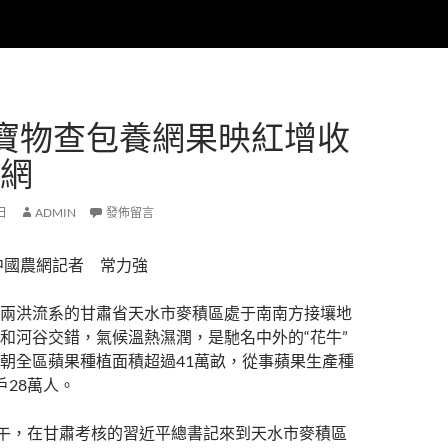
寶物查包養網果映紅增收
國網
 日
ADMIN
發佈留言
中國農網記者 常力強
兩洪流系的甘肅省天水市麥積區處于南南方接壤地
和河谷交錯，氣候溫熱濕潤，是馳名中外的“花牛”
朝全區蘋果種植面積超過41萬畝，從事蘋果生產種
戶28萬人。
上午，在甘肅考核的習近平總書記來到天水市麥積區