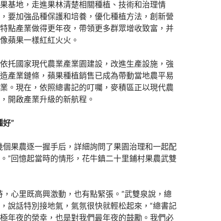
果基地，走進果林清楚相關種植、技術和治理情
，要加強品種保護和培養，優化種植方法，創新營
特點產業做得更年夜，帶領更多群眾增收致富，并
像蘋果一樣紅紅火火。
依托國家現代農業產業園建設，改進生產設施，強
造產業鏈條，蘋果種植銷售已成為帶動當地農平易
業。現在，依照總書記的叮囑，麥積區正以現代農
，開啟產業升級的新航程。
好”
幾個果農逐一握手后，詳細詢問了果園治理和一起配
。”回憶起當時的情形，花牛鎮二十里鋪村果農武雙
時，心里既高興激動，也有點緊張。”武雙泉說，總
，說話特別接地氣，氣氛很快就輕松起來，“總書記
極年夜的榮幸，也是對我們最年夜的鼓勵。我們必