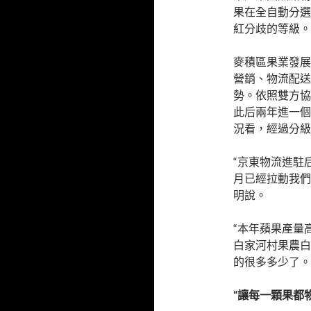
果在全自動分選
紅分歧的等級。
麥積區果業發展
營銷、物流配送
勢。依照雙方協
此后兩年進一個
況看，經過分級
“京東物流進駐
月已經拉動我們
明說。
“本年蘋果產量
白家河村果農白
的很多多少了。
“讓每一顆果都