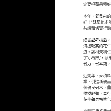
定要把蘋果種好
本年，武雙泉的
好！”既是他多
共識和切實行動
總書記考核后，
海拔較高的花牛
道。該村天利仁
了‘小輕軌’，
省力、省本錢，
近幾年，麥積區
業，引進新優品
個優良砧木，鼎
規模經營，奉行
花牛蘋果標準化