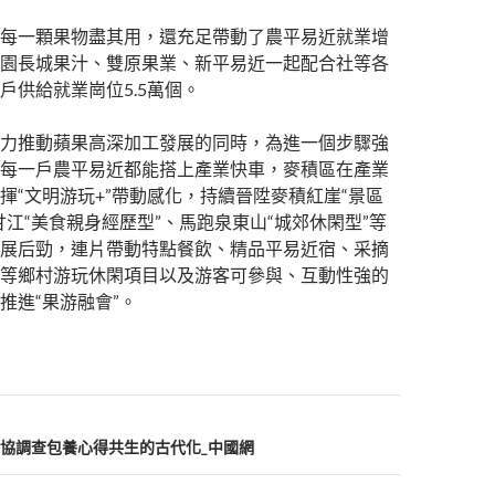
每一顆果物盡其用，還充足帶動了農平易近就業增
園長城果汁、雙原果業、新平易近一起配合社等各
戶供給就業崗位5.5萬個。
力推動蘋果高深加工發展的同時，為進一個步驟強
每一戶農平易近都能搭上產業快車，麥積區在產業
揮“文明游玩+”帶動感化，持續晉陞麥積紅崖“景區
甘江“美食親身經歷型”、馬跑泉東山“城郊休閑型”等
展后勁，連片帶動特點餐飲、精品平易近宿、采摘
等鄉村游玩休閑項目以及游客可參與、互動性強的
推進“果游融會”。
協調查包養心得共生的古代化_中國網