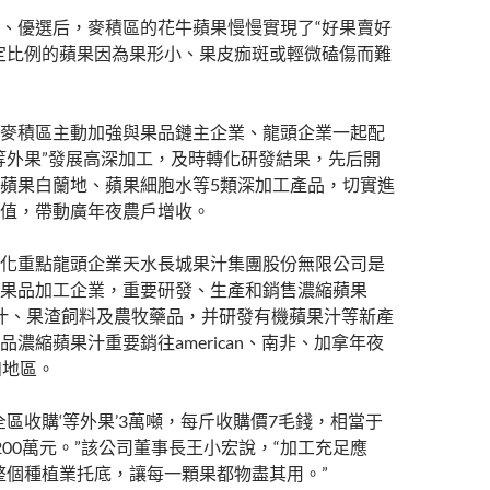
、優選后，麥積區的花牛蘋果慢慢實現了“好果賣好
定比例的蘋果因為果形小、果皮痂斑或輕微磕傷而難
麥積區主動加強與果品鏈主企業、龍頭企業一起配
等外果”發展高深加工，及時轉化研發結果，先后開
蘋果白蘭地、蘋果細胞水等5類深加工產品，切實進
值，帶動廣年夜農戶增收。
化重點龍頭企業天水長城果汁集團股份無限公司是
果品加工企業，重要研發、生產和銷售濃縮蘋果
果汁、果渣飼料及農牧藥品，并研發有機蘋果汁等新產
品濃縮蘋果汁重要銷往american、南非、加拿年夜
和地區。
全區收購‘等外果’3萬噸，每斤收購價7毛錢，相當于
200萬元。”該公司董事長王小宏說，“加工充足應
給整個種植業托底，讓每一顆果都物盡其用。”