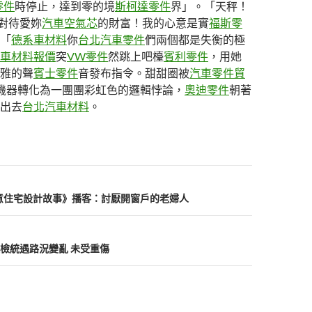
y零件
時停止，達到零的境
斯柯達零件
界」。「天秤！
對待愛妳
汽車空氣芯
的財富！我的心意是實
福斯零
「
德系車材料
你
台北汽車零件
們兩個都是失衡的極
車材料報價
突
VW零件
然跳上吧檯
賓利零件
，用她
雅的聲
賓士零件
音發布指令。甜甜圈被
汽車零件貿
機器轉化為一團團彩虹色的邏輯悖論，
奧迪零件
朝著
出去
台北汽車材料
。
I俱意住宅設計故事》播客：討厭開窗戶的老婦人
檢統遇路況變亂 未受重傷