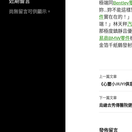
近期留言
極端同
Bentle
妳…妳不能這樣
尚無留言可供顯示。
件
實在在的！」
端！」林天秤
汽
那極度鎮靜且優
易商
BMW零件
金箔千紙鶴發射
文
上一篇文章
章
《心靈小JIUY
導
下一篇文章
覽
烏總去秀傳醫院健
發佈留言