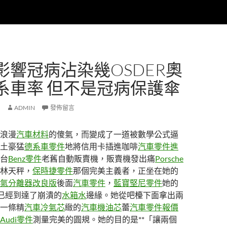
影響冠病沾染幾OSDER奧
系車率 但不是冠病保護傘
ADMIN
發佈留言
浪漫
汽車材料
的傻氣，而變成了一道被數學公式逼
土豪猛
德系車零件
地將信用卡插進咖啡
汽車零件進
台
Benz零件
老舊自動販賣機，販賣機發出痛
Porsche
林天秤，
保時捷零件
那個完美主義者，正坐在她的
氣分離器改良版
後面
汽車零件
，
藍寶堅尼零件
她的
已經到達了崩潰的
水箱水
邊緣。她從吧檯下面拿出兩
一條精
汽車冷氣芯
緻的
汽車機油芯
蕾
汽車零件報價
Audi零件
測量完美的圓規。她的目的是**「讓兩個