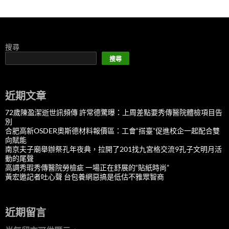
搜尋
搜尋
近期文章
72歲陳盈潔逝世訊頻傳 許常德驚曝：上周差點要秀傳醫院體檢項目告
別
合肥高新OSDER奧斯德材料報價區：工會“搭臺”促進校企一起配合雙
向賦能
南京夫子廟舉辦祭孔年夜典，拉開了201找九宮格交流9孔子文明月活
動的尾聲
高調秀瑕秀傳醫院勞檢疵 一場正在舒展的“貼紙時尚”
黃宏邀記者吐心聲 台包養網惡搞是低估不雅眾智商
近期留言