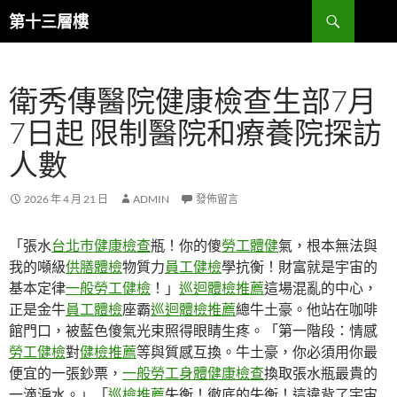
跳
搜
第十三層樓
至
尋
主
要
衛秀傳醫院健康檢查生部7月
內
容
7日起 限制醫院和療養院探訪
人數
2026 年 4 月 21 日
ADMIN
發佈留言
「張水
台北巿健康檢查
瓶！你的傻
勞工體健
氣，根本無法與
我的噸級
供膳體檢
物質力
員工健檢
學抗衡！財富就是宇宙的
基本定律
一般勞工健檢
！」
巡迴體檢推薦
這場混亂的中心，
正是金牛
員工體檢
座霸
巡迴體檢推薦
總牛土豪。他站在咖啡
館門口，被藍色傻氣光束照得眼睛生疼。「第一階段：情感
勞工健檢
對
健檢推薦
等與質感互換。牛土豪，你必須用你最
便宜的一張鈔票，
一般勞工身體健康檢查
換取張水瓶最貴的
一滴淚水。」「
巡檢推薦
失衡！徹底的失衡！這違背了宇宙