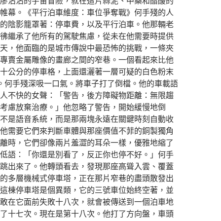
廖沾沾的宇宙冒險，就在這片蒜泥、中藥和醋酸的
帷幕。《平行泊車維度：車位爭奪戰》何手殘的人
的陰影籠罩著：停車費，以及平行泊車。他那輛老
彿繼承了他所有的駕駛焦慮，從未在他需要時提供
天，他面臨的是城市傳說中最恐怖的挑戰，一條夾
專賣金屬雕像的畫廊之間的窄巷。一個看起來比他
十公分的停車格，上面還灑著一層可疑的白色粉末
。何手殘深吸一口氣。將車子打了倒檔。他的車載語
人不快的女聲：「警告，後方障礙物距離：無限趨
考慮放棄治療。」他忽略了警告，開始緩慢地倒
不是語音系統，而是那兩塊永遠在關鍵時刻自動收
他需要它們來判斷車體與那座價值不菲的銅製獨角
離時，它們卻像兩片羞澀的耳朵一樣，優雅地縮了
低語：「你還是別看了，反正你也停不好。」何手
跳出來了。他轉頭看去，發現那座高聳入雲、覆蓋
的多層機械式停車塔，正在那片窄巷的盡頭散發出
這棟停車塔是個異類，它的三號車位始終空著，並
敢在它面前失敗十八次，就會被傳送到一個泊車地
了十七次。現在是第十八次。他打了方向盤，車頭