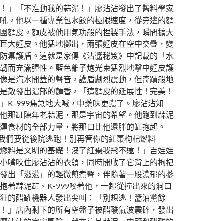
！」「不准動我的蒜泥！」廖沾沾發出了醬料學家
吼。他以一種專業包水餃的極限速度，從旁邊的麵
團麵皮。麵皮被他用氣功般的捏製手法，瞬間擴大
巨大麵皮。他猛地擲出，兩張麵皮在空中交疊，變
防禦護盾。這就是家傳《沾醬秘笈》中記載的「水
韌而充滿彈性。藍色離子炮光束猛烈地擊中麵皮護
像是汽水開蓋的聲音。護盾劇烈震動，但奇蹟般地
是散發出濃郁的麵香。「這麵皮的延展性！完美！
」K-999焦急地大喊，中藥味更濃了。廖沾沾知
他那缸陳年老蒜泥，那是宇宙的希望。他跑到蒜泥
運食材的全部力量，將那口比他還胖的缸抱起。
9！我們要從後院逃跑！別再管你的紅棗枸杞燃料
燃料是文明的基礎！沒了紅棗我飛不遠！」吉娃娃
小嘴咬住廖沾沾的衣領，同時開啟了它背上的枸杞
發出「滋滋」的輕微煎煮聲，伴隨著一股濃郁的蔘
抱著蒜泥缸、K-999咬著他，一起從撞出來的洞口
狂的醋罐機器人發出尖叫：「別想逃！醬油黨餘
！」店內剩下的所有空盤子被醋酸氣波震碎，發出