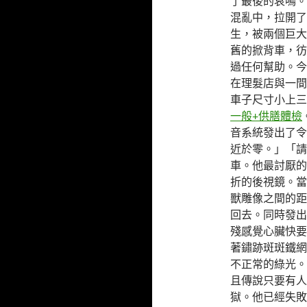
了最後的哀鳴。
混亂中，拉開了
生，被兩個巨大
舊的掀背車，彷
過任何幫助。今
在理髮店與一間
車子尺寸小上三
一般+供膳體檢
音系統發出了令
近於零。」「請
車。他最討厭的
折的後視鏡。當
獸雕像之間的距
回去。同時發出
殘感覺心臟快要
著鏽跡斑斑鐵網
不正常的綠光。
且傳說只要有人
獄。他已經失敗