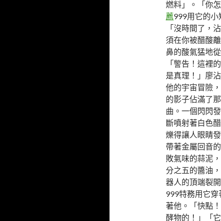
燃料」。「你怎
薦
999用它的
「沒時間了，沾
須在你被醋酸離
鼻的酸氣猛地從
「警告！這裡的
是真理！」廖沾
他的宇宙冒險，
的影子佔滿了那
曲。一個閃閃發
斷噴射著白色醋
爍得讓人眼睛發
帶著金屬回音的
敗氣味的蒜泥，
分之五的醬油，
器人的頂端裂開
999特務用它
著他。「快點！
酵物的！」「它