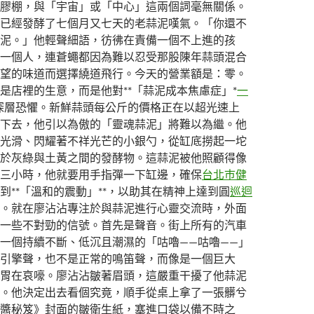
膠棚，與「宇宙」或「中心」這兩個詞毫無關係。
已經發酵了七個月又七天的老蒜泥嘆氣。「你還不
泥。」他輕聲細語，彷彿在責備一個不上進的孩
一個人，連蒼蠅都因為難以忍受那股陳年蒜頭混合
望的味道而選擇繞道飛行。今天的營業額是：零。
是店裡的生意，而是他對**「蒜泥成本焦慮症」*
一
深層恐懼。新鮮蒜頭每公斤的價格正在以超光速上
下去，他引以為傲的「靈魂蒜泥」將難以為繼。他
光滑、閃耀著不祥光芒的小銀勺，從缸底撈起一坨
於灰綠與土黃之間的發酵物。這蒜泥被他照顧得像
三小時，他就要用手指彈一下缸邊，確保
台北巿健
到**「溫和的震動」**，以助其在精神上達到圓
巡迴
。就在廖沾沾專注於與蒜泥進行心靈交流時，外面
一些不對勁的信號。首先是聲音。街上所有的汽車
一個持續不斷、低沉且潮濕的「咕嚕——咕嚕——」
引擎聲，也不是正常的鳴笛聲，而像是一個巨大
胃在哀嚎。廖沾沾皺著眉頭，這嚴重干擾了他蒜泥
。他決定出去看個究竟，順手從桌上拿了一張髒兮
醬秘笈》封面的皺衛生紙，塞進口袋以備不時之