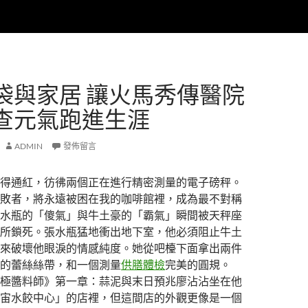
袋與家居 讓火馬秀傳醫院
查元氣跑進生涯
ADMIN
發佈留言
得通紅，彷彿兩個正在進行精密測量的電子磅秤。
敗者，將永遠被困在我的咖啡館裡，成為最不對稱
水瓶的「傻氣」與牛土豪的「霸氣」瞬間被天秤座
所鎖死。張水瓶猛地衝出地下室，他必須阻止牛土
來破壞他眼淚的情感純度。她從吧檯下面拿出兩件
的蕾絲絲帶，和一個測量
供膳體檢
完美的圓規。
極醬料師》第一章：蒜泥與末日預兆廖沾沾坐在他
宙水餃中心」的店裡，但這間店的外觀更像是一個