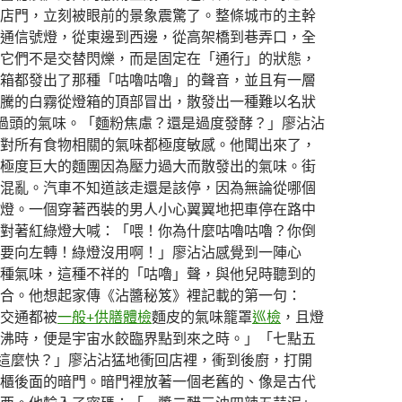
店門，立刻被眼前的景象震驚了。整條城市的主幹
通信號燈，從東邊到西邊，從高架橋到巷弄口，全
它們不是交替閃爍，而是固定在「通行」的狀態，
箱都發出了那種「咕嚕咕嚕」的聲音，並且有一層
騰的白霧從燈箱的頂部冒出，散發出一種難以名狀
過頭的氣味。「麵粉焦慮？還是過度發酵？」廖沾沾
對所有食物相關的氣味都極度敏感。他聞出來了，
極度巨大的麵團因為壓力過大而散發出的氣味。街
混亂。汽車不知道該走還是該停，因為無論從哪個
燈。一個穿著西裝的男人小心翼翼地把車停在路中
對著紅綠燈大喊：「喂！你為什麼咕嚕咕嚕？你倒
要向左轉！綠燈沒用啊！」廖沾沾感覺到一陣心
種氣味，這種不祥的「咕嚕」聲，與他兒時聽到的
合。他想起家傳《沾醬秘笈》裡記載的第一句：
交通都被
一般+供膳體檢
麵皮的氣味籠罩
巡檢
，且燈
沸時，便是宇宙水餃臨界點到來之時。」「七點五
這麼快？」廖沾沾猛地衝回店裡，衝到後廚，打開
櫃後面的暗門。暗門裡放著一個老舊的、像是古代