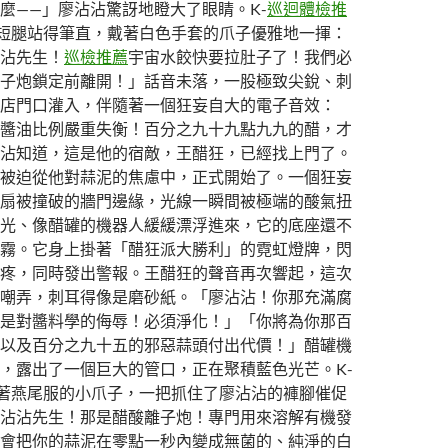
麼——」廖沾沾驚訝地瞪大了眼睛。K-
巡迴體檢推
小短腿站得筆直，戴著白色手套的爪子優雅地一揮：
沾先生！
巡檢推薦
宇宙水餃快要拉肚子了！我們必
子炮鎖定前離開！」話音未落，一股極致尖銳、刺
店門口灌入，伴隨著一個狂妄自大的電子音效：
醬油比例嚴重失衡！百分之九十九點九九的醋，才
沾知道，這是他的宿敵，王醋狂，已經找上門了。
被迫從他對蒜泥的焦慮中，正式開始了。一個狂妄
扇被撞破的牆門邊緣，光線一瞬間被極端的酸氣扭
光、像醋罐的機器人緩緩漂浮進來，它的底座還不
霧。它身上掛著「醋狂派大勝利」的霓虹燈牌，閃
疼，同時發出警報。王醋狂的聲音再次響起，這次
嘲弄，刺耳得像是磨砂紙。「廖沾沾！你那充滿腐
是對醬料學的侮辱！必須淨化！」「你將為你那百
以及百分之九十五的邪惡蒜頭付出代價！」醋罐機
，露出了一個巨大的管口，正在聚積藍色光芒。K-
穿著燕尾服的小爪子，一把抓住了廖沾沾的褲腳催促
沾沾先生！那是醋酸離子炮！專門用來溶解有機發
會把你的蒜泥在零點一秒內變成無菌的、純淨的白