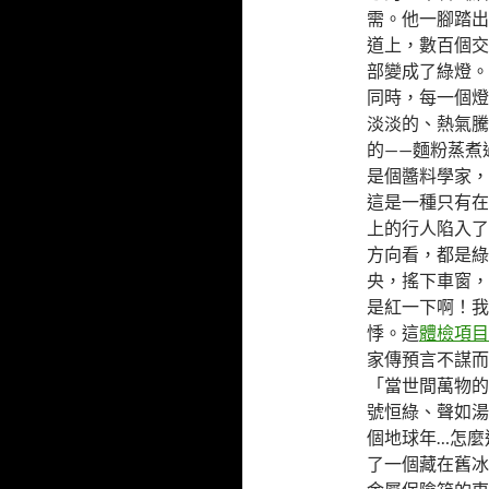
需。他一腳踏出
道上，數百個交
部變成了綠燈。
同時，每一個燈
淡淡的、熱氣騰
的——麵粉蒸煮
是個醬料學家，
這是一種只有在
上的行人陷入了
方向看，都是綠
央，搖下車窗，
是紅一下啊！我
悸。這
體檢項目
家傳預言不謀而
「當世間萬物的
號恒綠、聲如湯
個地球年…怎麼
了一個藏在舊冰