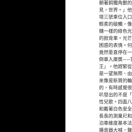
朝著銅獨角獸的
見，世界。」他
塔三號車位入口
輕柔的碰觸，像
糖一樣的綠色光
的掀背車。光芒
困惑的表情。何
竟然垂直停在一
倒車入庫獎——
王」。他趕緊從
是一望無際、由
來像是新買的輪
的，有時感覺很
叭發出的不是「
性兒歌。四面八
和戴著白色安全
長長的測量尺和
泊車維度基本法
擴音器大喊，聲