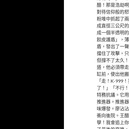
醋！那是浩劫啊
對待信仰般的怒
粉堆中抓起了兩
成直徑三公尺的
成一個半透明的
餃皮護盾」，薄
盾，發出了一聲
擋住了攻擊，只
但撐不了太久！
道，他必須帶走
缸前，使出他搬
「走！K-99
了！」「不行！
特務抗議。它用
推進器。推進器
味爆發。廖沾沾
衝向後院。王醋
孽！我會追上你