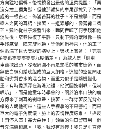
方向猛地偏轉。後視鏡發出最後的溫柔提醒：「再
沒有撞上獨角獸，但他那顫抖的車尾卻擦到了停車
處的一根古老、佈滿苔蘚的柱子。不是撞擊，而是
戀人之間的耳語。接著，一道濃郁的、像薄荷口香
芒。猛地從柱子爆發出來，瞬間吞噬了何手殘和他
消失後，窄巷恢復了平靜，只剩下獨角獸雕像一臉
手殘感覺一陣天旋地轉，等他回過神來，他的車子
個貼滿了巨大獎狀的牆壁上。獎狀上寫著：「完美
第零點零零零零零九度偏差。」落款人是「倒車
車窗探出頭，發現周圍不再是熟悉的城市街道，而
無數白線和編號組成的巨大網格。這裡的空氣聞起
胎和劣質香水的混合物，而重力似乎是隨機變化
重，有時像漂浮在游泳池裡。他試圖按喇叭，但喇
叭叭」，而是他童年時學會的、關於泊車口訣的魔
方傳來了刺耳的剎車聲，接著，一群穿著反光背心
帽的人朝他衝來。這些人手裡拿的不是警棍，而是
巨大的電子角度儀，臉上的表情極度嚴肅。「違反
！斜停入庫！罪大惡極！」領頭的泊車警察用一個
音充滿機械感。「我、我沒有斜停！我只是垂直停