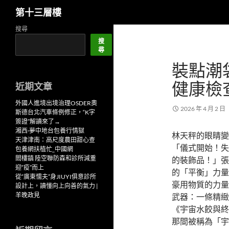
搜
第十三層樓
尋
跳
搜尋
至
搜
尋
主
裝點潮
要
內
健康檢
近期文章
容
外國人進境出境治理OSDER奧
2026 年 4 月 2 日
斯德台北汽車條例修正，“K字
簽證”解讀來了→
湘西·夢中地台包養行情獄
林天秤的眼睛變
天津津南：高尺度農田甜心查
「儀式開始！失
包養網扶植忙_中國網
閻樓鎮 陸空聯防森和診所減重
的裝飾品！」張
迎“疫”而上
的「平衡」力量
從“廣東懦夫”身JIUYI俱意診所
豪用物質的力量
設計上，讀懂向上向善的氣力 |
羊晚政見
武器：一條精緻
《宇宙水餃與終
那間被稱為「宇