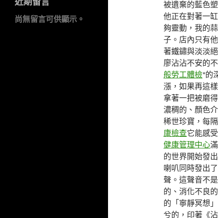
近期留言
被遺棄的藍色塑
他正在對著一缸
尚無留言可供顯示。
夠靈動，我的蒜
子。店內只有他
著鐵鏽與淡淡絕
廖沾沾不安的不
般勞工體檢
*的
漲，如果再這樣
拿著一把被磨得
濃稠的、顏色介
稀世珍寶，每隔
康檢查
它能感受
健康管理中心
滿
的世界開始發出
喇叭同時發出了
聲。這聲音不是
的、消化不良的
的「寧靜冥想」
兮的，印著《沾