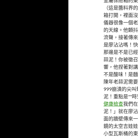
金屬保險箱的東
（這是醬料界的
箱打開，裡面沒
儀器很像一個老
的天線。他顫抖
流聲，接著傳來
是廖沾沾嗎！快
那邊是不是已經
蒜泥！你被徵召
響，他捏著對講
不是酸味！是麵
陳年老蒜泥需要
999崩潰的尖
泥！重點是**
健康檢查
我們在
泥！」就在廖沾
面的牆壁傳來一
鏡的太空吉娃娃
小型瓦斯桶的東