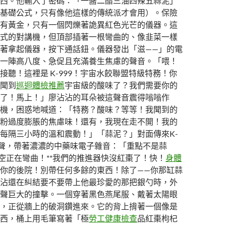
西。他輸入了密碼：「一醬二醋三油四辣五蒜泥」
基礎公式，只有像他這樣的傳統派才會用）。保險
有黃金，只有一個閃爍著詭異紅色光芒的儀器。這
式的對講機，但頂部插著一根彎曲的、像韭菜一樣
著拿起儀器，按下通話鈕。儀器發出「滋——」的電
一陣高八度、急促且充滿養生焦慮的聲音。「喂！
接聽！這裡是 K-999！宇宙水餃聯盟特級特務！你
聞到
巡迴體檢推薦
宇宙級的酸味了？我們需要你的
了！馬上！」廖沾沾的耳朵被這聲音震得嗡嗡作
機，困惑地喊道：「特務？酸味？等等！我聞到的
粉過度膨脹的焦慮味！還有，我現在走不開！我的
每隔三小時的溫和震動！」「蒜泥？」對面傳來K-
叫聲，帶著濃濃的中藥味電子雜音：「重點不是蒜
時空正在彎曲！**我們的推進器快沒紅棗了！快！
身體
你的後院！別帶任何多餘的東西！除了——你那缸蒜
沾還在糾結要不要帶上他最珍愛的那把銀勺時，外
聲巨大的撞擊。一個穿著黑色燕尾服、戴著太陽眼
，正從牆上的破洞鑽進來。它的背上揹著一個像是
西，桶上用毛筆寫著「極
勞工健康檢查
品紅棗枸杞