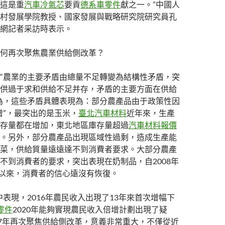
這是重
汽車冷氣芯
要貢
德系車零件
獻之一。”中國人
村發展學院教授、國家發展與戰略研究院研究員孔
網記者采訪時表示。
何再次聚焦農業供給側改革？
“農業的主要矛盾由總量不足轉變為結構性矛盾，突
供過于求和供給不足并存，矛盾的主要方面在供給
為，這些矛盾具體表現為：部分農產品由于政策性因
增”，最突出的是玉米，
臺北汽車材料
近年來，生產
存量都在增加，東北地區庫存量超過
汽車材料報價
。另外，部分農產品出現區域性過剩，造成生產能
菜，供給質量遠遠達不到消費者要求。大部分農產
不到消費者的要求，突出表現在奶制品，自2008年
件以來，消費者的信心遠沒有恢復。
中表現，2016年農民收入出現了13年來首次增幅下
零件
2020年能夠實現農民收入倍增計劃出現了疑
17年再次聚焦供給側改革，意義非常重大，不僅從近