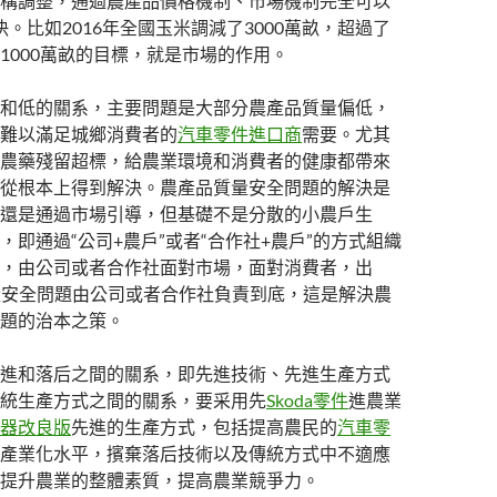
構調整，通過農產品價格機制、市場機制完全可以
決。比如2016年全國玉米調減了3000萬畝，超過了
1000萬畝的目標，就是市場的作用。
和低的關系，主要問題是大部分農產品質量偏低，
難以滿足城鄉消費者的
汽車零件進口商
需要。尤其
農藥殘留超標，給農業環境和消費者的健康都帶來
從根本上得到解決。農產品質量安全問題的解決是
還是通過市場引導，但基礎不是分散的小農戶生
，即通過“公司+農戶”或者“合作社+農戶”的方式組織
，由公司或者合作社面對市場，面對消費者，出
量安全問題由公司或者合作社負責到底，這是解決農
題的治本之策。
進和落后之間的關系，即先進技術、先進生產方式
統生產方式之間的關系，要采用先
Skoda零件
進農業
器改良版
先進的生產方式，包括提高農民的
汽車零
產業化水平，擯棄落后技術以及傳統方式中不適應
提升農業的整體素質，提高農業競爭力。