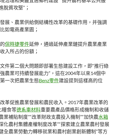
境治理和美麗宜居鄉村建設”“提升農村基本公共服
進脫貧攻堅”；
發展、農業供給側結構性改革的基礎作用，并強調
比如電商產業園；
的
保時捷零件
延伸，通過延伸產業鏈提升農業產業
收入所占的份額；
文件第二個大問題即部署生態建設工作，即“推行綠
強農業可持續發展能力”，這在2004年以來14個中
第一次把農業生態
Benz零件
建設提到這樣高的位
改革促進農業發展和農民收入。2017年農業改革的
化糧食等
德系車材料
重要農產品價格形成機制和收儲
善農業補貼制度”“改革財政支農投入機制”“加快農
水箱
“深化農村集體產權制度改革”“探索建立農業農村發展
“健全農業勞動力轉移就業和農村創業創新體制”等方