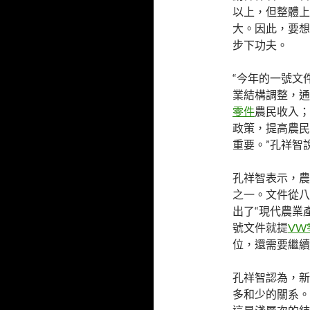
以上，但整體上
大。因此，要想
步下功夫。
“今年的一號文
業結構調整，通
零件
農民收入；
政策，提高農民
重要。”孔祥智
孔祥智表示，農
之一。文件從八
出了“現代農業
號文件就提
VW
位，還需要繼續
孔祥智認為，新
多和少的關系。