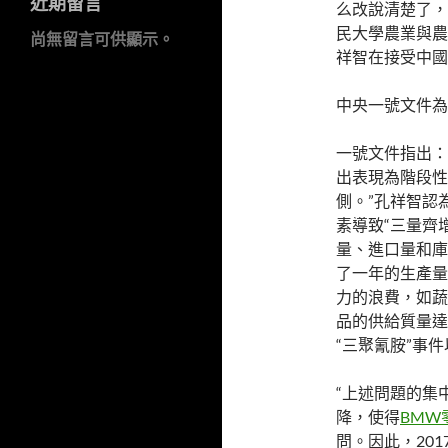
近期留言
么改說清楚了，
民大學農業與農
尚無留言可供顯示。
祥智在接受中國
中央一號文件為
一號文件指出：
出表現為階段性
側。”孔祥智認
素導致“三量齊
量、進口量和庫
了一年的生產量
力的浪費，如蔬
品的供給質量達
“三聚氰胺”事
“上述問題的集
降，使得
BMW
問。因此，20