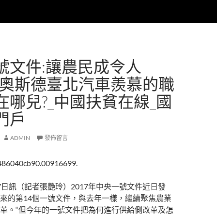
號文件:讓農民成令人
ER奧斯德臺北汽車羨慕的職
在哪兒?_中國扶貧在線_國
門戶
ADMIN
發佈留言
486040cb90.00916699.
7日訊（記者張艷玲）2017年中央一號文件近日發
來的第14個一號文件，與去年一樣，繼續聚焦農業
革。“但今年的一號文件把為何進行供給側改革及怎