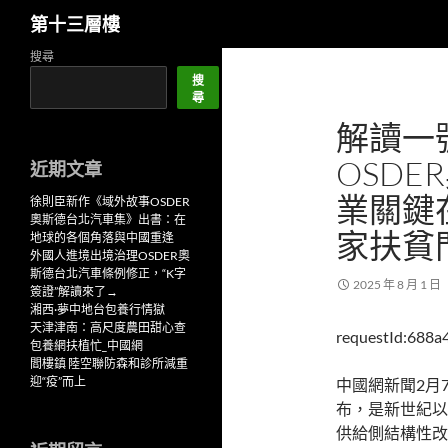
搜
第十三層樓
尋
跳
搜尋
至
搜
尋
主
解讀一
要
內
OSD
近期文章
容
業關鍵
徐則臣新作《域外故事OSDER
奧斯德台北汽車集》出書：在
家扶貧
地球的各個角落與中國重逢
外國人進境出境治理OSDER奧
斯德台北汽車條例修正，“K字
2025 年 8 月 1 日
簽證”解讀來了→
湘西·夢中地台包養行情獄
天津津南：高尺度農田甜心查
requestId:688a
包養網扶植忙_中國網
閻樓鎮 陸空聯防森和診所減重
迎“疫”而上
中國網新聞2月
布，是新世紀以
供給側結構性改