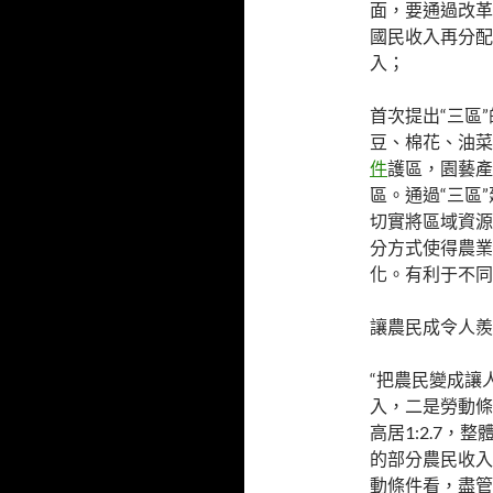
面，要通過改革
國民收入再分配
入；
首次提出“三區
豆、棉花、油菜
件
護區，園藝產
區。通過“三區
切實將區域資源
分方式使得農業
化。有利于不同
讓農民成令人羨
“把農民變成讓
入，二是勞動條
高居1:2.7
的部分農民收入
動條件看，盡管