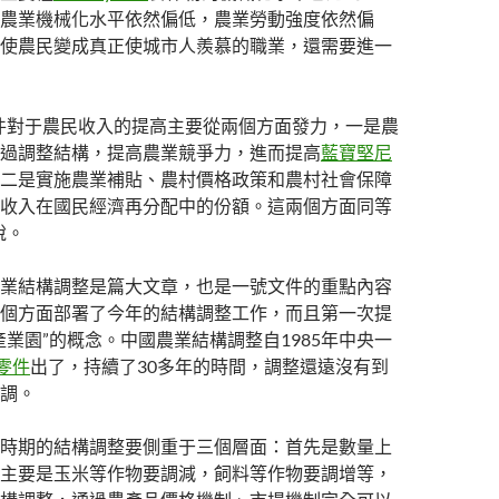
農業機械化水平依然偏低，農業勞動強度依然偏
使農民變成真正使城市人羨慕的職業，還需要進一
件對于農民收入的提高主要從兩個方面發力，一是農
過調整結構，提高農業競爭力，進而提高
藍寶堅尼
二是實施農業補貼、農村價格政策和農村社會保障
收入在國民經濟再分配中的份額。這兩個方面同等
說。
業結構調整是篇大文章，也是一號文件的重點內容
個方面部署了今年的結構調整工作，而且第一次提
產業園”的概念。中國農業結構調整自1985年中央一
零件
出了，持續了30多年的時間，調整還遠沒有到
調。
時期的結構調整要側重于三個層面：首先是數量上
主要是玉米等作物要調減，飼料等作物要調增等，