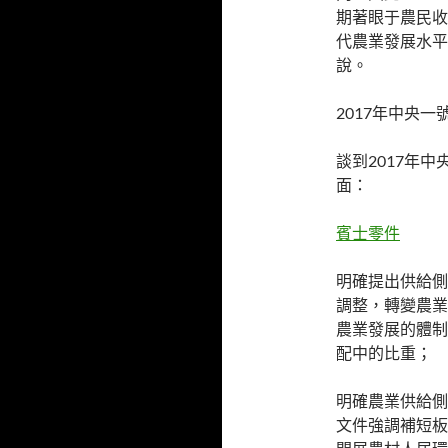
期著眼于農民收
代農業發展水平
說。
2017年中央
談到2017年
面：
賓士零件
明確提出供給側
調整，轉變農業
農業發展的體制
配中的比重；
明確農業供給側
文件強調補短板