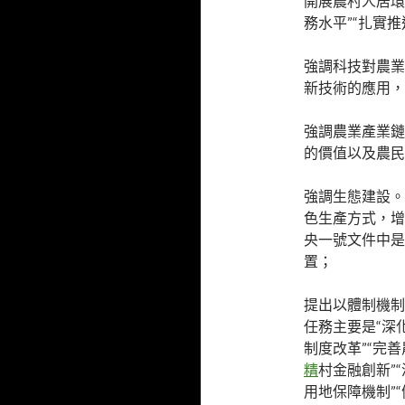
開展農村人居環
務水平”“扎實推
強調科技對農業
新技術的應用，
強調農業產業鏈
的價值以及農民
強調生態建設。
色生產方式，增
央一號文件中是
置；
提出以體制機制
任務主要是“深
制度改革”“完
精
村金融創新”
用地保障機制”