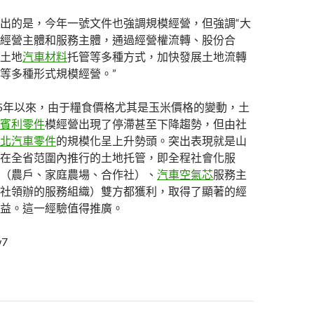
出的是，今年一號文件也強調規模經營，但強調“大
經營主體和服務主體，通過經營權流轉、股份合
土地
汽車材料
托管等多種方式，加快發展土地流轉
等多種形式規模經營。”
15年以來，由于糧食價格尤其是玉米價格的變動，土
賓利零件
模經營出現了停滯甚至下降趨勢，但由社
北汽車零件
的規模化呈上升勢頭。突出表現就是山
在全省范圍內推行的土地托管，即全程社會化服
（農戶、家庭農場、合作社）、
汽車空氣芯
服務主
社領辦的服務組織）雙方都獲利，取得了顯著的經
益。這一經驗值得推廣。
w7