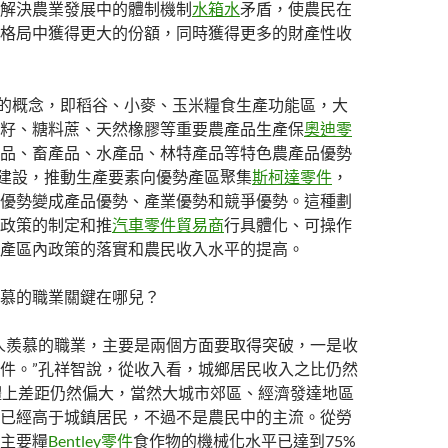
解決農業發展中的體制機制
水箱水
矛盾，使農民在
格局中獲得更大的份額，同時獲得更多的財產性收
”的概念，即稻谷、小麥、玉米糧食生產功能區，大
籽、糖料蔗、天然橡膠等重要農產品生產保
奧迪零
品、畜產品、水產品、林特產品等特色農產品優勢
”建設，推動生產要素向優勢產區聚集
斯柯達零件
，
優勢變成產品優勢、產業優勢和競爭優勢。這種劃
政策的制定和推
汽車零件貿易商
行具體化、可操作
產區內政策的落實和農民收入水平的提高。
慕的職業關鍵在哪兒？
人羨慕的職業，主要是兩個方面要取得突破，一是收
件。”孔祥智說，從收入看，城鄉居民收入之比仍然
，整體上差距仍然偏大，當然大城市郊區、經濟發達地區
已經高于城鎮居民，不過不是農民中的主流。從勞
主要糧
Bentley零件
食作物的機械化水平已達到75%