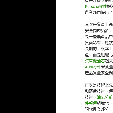
這是淺層次的結
Porsche零件
解
農業部門提出了
其次是質量上高
安全問題頻發，
是一些農產品中
負面影響，應該
長期的，根本上
產，而是組織化
汽車機油芯
起來
Audi零件
現質
產品質量安全問
再次是技術上先
和落后技術、傳
技術、
油氣分離
件報價
組織化、
現代農業部分，