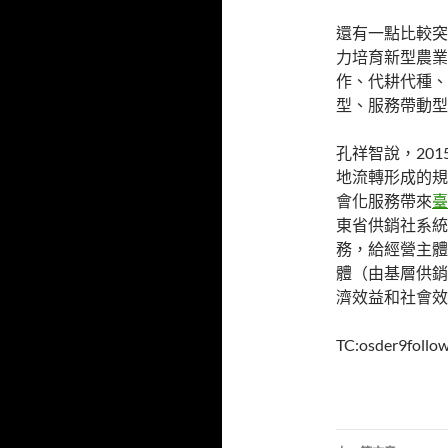
還有一點比較突
力培育新型農業
作、代耕代種、
型、服務帶動型
孔祥智說，20
地流轉形成的規
會化服務帶來
臺
東省供銷社系統
務，給經營主體
體（由基層供銷
濟效益和社會效
TC:osder9follo
文