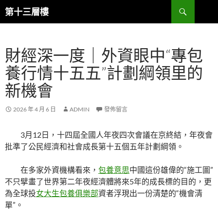
跳
搜
第十三層樓
至
尋
主
要
財經深一度｜外資眼中“專包
內
容
養行情十五五”計劃綱領里的
新機會
2026 年 4 月 6 日
ADMIN
發佈留言
3月12日，十四屆全國人年夜四次會議在京終結，年夜會
批準了公民經濟和社會成長第十五個五年計劃綱領。
在多家外資機構看來，
包養意思
中國這份雄偉的“施工圖”
不只擘畫了世界第二年夜經濟體將來5年的成長標的目的，更
為全球投
女大生包養俱樂部
資者浮現出一份清楚的“機會清
單”。