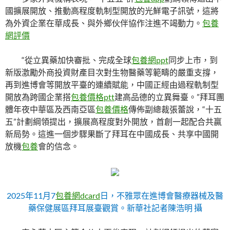
國擴展開放、推動高程度軌制型開放的光鮮電子訊號，這將
為外資企業在華成長、與外鄉伙伴協作注進不竭動力。
包養
網評價
“從立異藥加快審批、完成全球
包養網ppt
同步上市，到
新版激勵外商投資財產目次對生物醫藥等範疇的嚴重支撐，
再到進博會等開放平臺的連續賦能，中國正經由過程軌制型
開放為跨國企業搭
包養價格ptt
建高品德的立異舞臺。”拜耳團
體年夜中華區及西南亞區
包養價格
傳佈副總裁張蕾說，“十五
五”計劃綱領提出，擴展高程度對外開放，首創一起配合共贏
新局勢。這進一個步驟果斷了拜耳在中國成長、共享中國開
放機
包養
會的信念。
2025年11月7
包養網dcard
日，不雅眾在進博會醫療器械及醫
藥保健展區拜耳展臺觀賞。新華社記者陳浩明 攝