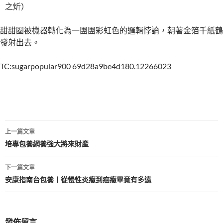
之炘）
甜甜圈被機器轉化為一團團彩虹色的邏輯悖論，朝著金箔千紙鶴
發射出去。
TC:sugarpopular900 69d28a9be4d180.12266023
文
上一篇文章
章
培專包養網養強大將來財產
導
下一篇文章
覽
安康指南台包養丨從慢性炎癥到癌癥畢竟有多遠
發佈留言