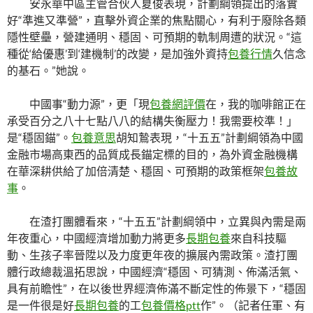
安永華中區主管合伙人夏俊表現，計劃綱領提出的落實
好“準進又準營”，直擊外資企業的焦點關心，有利于廢除各類
隱性壁壘，營建通明、穩固、可預期的軌制周遭的狀況。“這
種從‘給優惠’到‘建機制’的改變，是加強外資持
包養行情
久信念
的基石。”她說。
中國事“動力源”，更「現
包養網評價
在，我的咖啡館正在
承受百分之八十七點八八的結構失衡壓力！我需要校準！」
是“穩固錨”。
包養意思
胡知鷙表現，“十五五”計劃綱領為中國
金融市場高東西的品質成長錨定標的目的，為外資金融機構
在華深耕供給了加倍清楚、穩固、可預期的政策框架
包養故
事
。
在渣打團體看來，“十五五”計劃綱領中，立異與內需是兩
年夜重心，中國經濟增加動力將更多
長期包養
來自科技驅
動、生孩子率晉陞以及力度更年夜的擴展內需政策。渣打團
體行政總裁溫拓思說，中國經濟“穩固、可猜測、佈滿活氣、
具有前瞻性”，在以後世界經濟佈滿不斷定性的佈景下，“穩固
是一件很是好
長期包養
的工
包養價格ptt
作”。（記者任軍、有