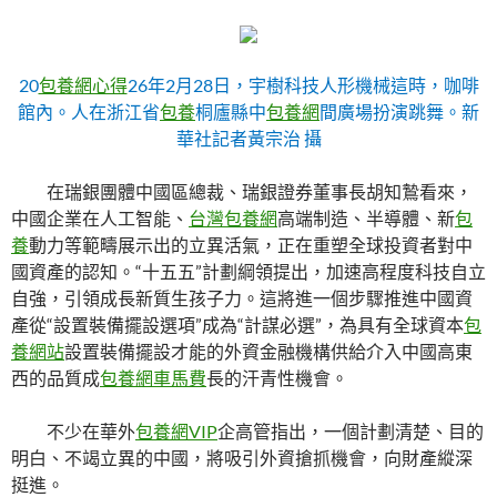
20
包養網心得
26年2月28日，宇樹科技人形機械這時，咖啡
館內。人在浙江省
包養
桐廬縣中
包養網
間廣場扮演跳舞。新
華社記者黃宗治 攝
在瑞銀團體中國區總裁、瑞銀證券董事長胡知鷙看來，
中國企業在人工智能、
台灣包養網
高端制造、半導體、新
包
養
動力等範疇展示出的立異活氣，正在重塑全球投資者對中
國資產的認知。“十五五”計劃綱領提出，加速高程度科技自立
自強，引領成長新質生孩子力。這將進一個步驟推進中國資
產從“設置裝備擺設選項”成為“計謀必選”，為具有全球資本
包
養網站
設置裝備擺設才能的外資金融機構供給介入中國高東
西的品質成
包養網車馬費
長的汗青性機會。
不少在華外
包養網VIP
企高管指出，一個計劃清楚、目的
明白、不竭立異的中國，將吸引外資搶抓機會，向財產縱深
挺進。