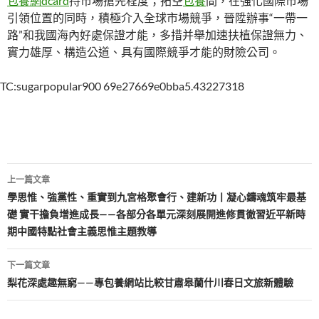
包養網dcard
持市場搶先程度；拓空
包養
間，在強化國際市場
引領位置的同時，積極介入全球市場競爭，晉陞辦事“一帶一
路”和我國海內好處保證才能，多措并舉加速扶植保證無力、
實力雄厚、構造公道、具有國際競爭才能的財險公司。
TC:sugarpopular900 69e27669e0bba5.43227318
文
上一篇文章
章
學思惟、強黨性、重實到九宮格聚會行、建新功丨凝心鑄魂筑牢最基
礎 實干擔負增進成長——各部分各單元深刻展開進修貫徹習近平新時
導
期中國特點社會主義思惟主題教導
覽
下一篇文章
梨花深處趣無窮——專包養網站比較甘肅皋蘭什川春日文旅新體驗