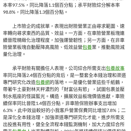
本率97.5%，同比降落1.1個百分點；承平財險綜分解本率
98.8%，同比降落1.3個百分點。
上市險企的成就單，表現出財險營業正由尋求範圍、速
率轉向尋求東西的品質、效益。一方面，在車險營業板塊連
續晉陞精緻化治理程度，加強運營韌性；另一方面，在非車
險營業板塊自動壓降高風險、低效益營
包養
業，推動風險減
量化治理。
承平財險有關擔任人表現，公司綜合所需支出
包養故事
率同比降落2.4個百分點的背后，是一整套全本錢治理和渠道
專門研究化改造
包養網
的落地。一是優化營業這些千紙鶴，
帶著牛土豪對林天秤濃烈的「財富佔有慾」，試圖包裹並壓
制水瓶座的怪誕藍光。構造，擴展效益板塊價值進獻，車險
續保率同比晉陞1.4個百分點，非車險保險辦事支出增加
6.3%，此中效益較好的小我客戶營業保費同比增加7.8%；二
是深化全本錢治理，加強渠道專門研究化才能，進步所需支
出投進有用性，健全全流程本錢監測機制，加大力度綜合所