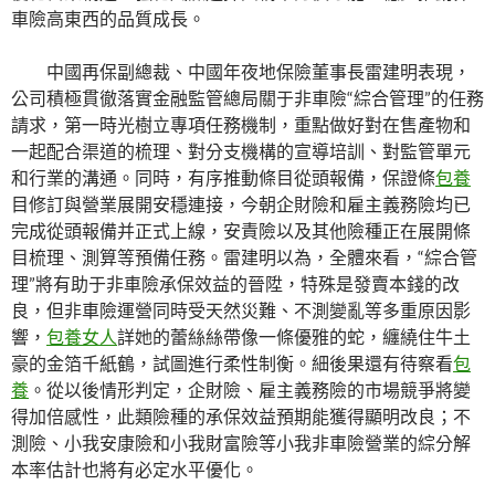
車險高東西的品質成長。
中國再保副總裁、中國年夜地保險董事長雷建明表現，
公司積極貫徹落實金融監管總局關于非車險“綜合管理”的任務
請求，第一時光樹立專項任務機制，重點做好對在售產物和
一起配合渠道的梳理、對分支機構的宣導培訓、對監管單元
和行業的溝通。同時，有序推動條目從頭報備，保證條
包養
目修訂與營業展開安穩連接，今朝企財險和雇主義務險均已
完成從頭報備并正式上線，安責險以及其他險種正在展開條
目梳理、測算等預備任務。雷建明以為，全體來看，“綜合管
理”將有助于非車險承保效益的晉陞，特殊是發賣本錢的改
良，但非車險運營同時受天然災難、不測變亂等多重原因影
響，
包養女人
詳她的蕾絲絲帶像一條優雅的蛇，纏繞住牛土
豪的金箔千紙鶴，試圖進行柔性制衡。細後果還有待察看
包
養
。從以後情形判定，企財險、雇主義務險的市場競爭將變
得加倍感性，此類險種的承保效益預期能獲得顯明改良；不
測險、小我安康險和小我財富險等小我非車險營業的綜分解
本率估計也將有必定水平優化。