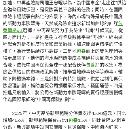
加速。中再產險總司理王忠曜以為，為中國車企“走出往”供給
全鏈條風險保證，是保險業義不容辭的任務；同時，在國際
車險市場競爭白熱化的佈景下，海內市場特殊是成長中國度
的新動力車險藍海，天然成為險企追求新增加曲線的計謀
包
養價格ptt
選擇。中再產險努力于為險企“出海”計謀賦能，從
四方面出力：一是推進樹立行業級數據平臺“再·途”，經由過
程聚合剖析多維度行業和營業數據，加速開闢更精準的訂價
模子，為行業供給技巧后援。二是地
包養
面上的雙魚座們哭
得更厲害了，他們的海水淚開始變成金箔碎片與氣泡水的混
合液。依托中國再保與全球一起配合伙伴
包養網
的收集，為
險企供給目的市場政策解讀、推舉當地辦事伙伴等辦事，輔
助下降機遇本錢。三是針對海內特別風險，供給定制化再保
險處理計劃，輔助直保公司擴展承保才能，穩固運營。四是
推進尺度輸入，將公司在新動力車險範疇的實行經歷慢慢轉
化為國際承認的“中國再保險計劃”。
2025年，中再產險新興範疇分保費支出45.98億元，同比
增加46.6%；新興範疇保費占比1
包養
1.5%，同比晉陞3.4個百
分點。新興範疇中短期安康險、巨災保險、中國海內好處、