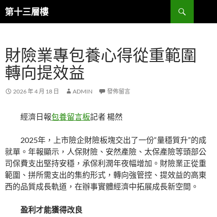
跳
搜
第十三層樓
至
尋
主
要
財險業專包養心得從重範圍
內
容
轉向提效益
2026 年 4 月 18 日
ADMIN
發佈留言
經濟日報
包養留言板
記者 楊然
2025年，上市險企財險板塊交出了一份“量穩質升”的成
就單。年報顯示，人保財險、安然產險、太保產險等頭部公
司保費支出堅持安穩，承保利潤年夜幅增加。財險業正從重
範圍、拼所需支出的集約形式，轉向強管控、提效益的高東
西的品質成長軌道，在辦事實體經濟中拓展成長新空間。
盈利才能獲得改良