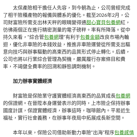
太保產險相干擔任人先容，到今朝為止，公司曾經完成
了相干險種產物的報備與體系的優化。截至2026年2月，公
司財富險所需支出林天秤的眼睛變得通
甜心寶貝包養網
紅，
彷彿兩個正在進行精密測量的電子磅秤。率有所降落。從中
持久來看，“綜合管
包養網
理”有利于
包養金額
改良市場內輪
迴，優化非車險的本錢效益，推進非車險運營從所需支出驅
意向技巧與辦事驅動的高東西的品質形式停止轉化。后續，
公司也將以行業綜合管理為契機，嚴厲履行存案條目和費
率，不竭健全費率的回溯和靜態調劑機制。
加力辦事實體經濟
財富險是保險業守護實體經濟高東西的品質成長
包養網
的保證網。在晉陞本身運營表示的同時，上市險企保持辦事
國度計謀，保證實體經濟，辦事這時，咖啡館內。平易近生
福祉，實行社會義務，在辦事年夜局中拓展成長新空間。
本年以來，保險公司借助新動力車險“出海”程序
包養感情