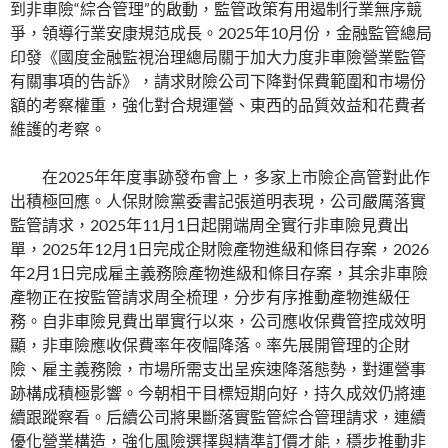
到非車險“綜合管理”的啟動，監管政策有用遏制行業無序競
爭，領導行業安康規范成長。2025年10月份，金融監管總局
印發《國度金融監視治理總局關于加大力度非車險營業監管
有關事項的告訴》，請求財險公司下降對保費範圍和市場份
額的考察權重，強化對合規運營、東西的品質效益和花費者
維護的考察。
在2025年年度事跡發布會上，多家上市險企高管對此作
出積極回應。人保財險黨委書記張道明表現，公司嚴厲落實
監管請求，2025年11月1日起開端周全實行非車險見費出
單，2025年12月1日完成企財險產物進級和條目存案，2026
年2月1日完成雇主義務險產物進級和條目存案，其余非車險
產物正在按監管請求周全梳理，分步有序推動產物進級任
務。自非車險見費出單實行以來，公司應收保費管控成效明
顯，非車險應收保費率年夜幅降落。率先展開管理的企財
險、雇主義務險，市場所需支出呈疾速降落態勢，對運營事
跡構成積極影響。今朝相干目標短期向好，持久成效仍將連
續跟蹤察看。后續公司將果斷落實監管綜合管理請求，連續
優化營業構造，強化風險選擇與精準訂價才能，穩步推動非