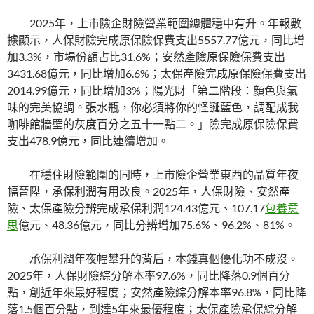
2025年，上市險企財險營業範圍總體穩中有升。年報數
據顯示，人保財險完成原保險保費支出5557.77億元，同比增
加3.3%，市場份額占比31.6%；安然產險原保險保費支出
3431.68億元，同比增加6.6%；太保產險完成原保險保費支出
2014.99億元，同比增加3%；陽光財「第二階段：顏色與氣
味的完美協調。張水瓶，你必須將你的怪誕藍色，調配成我
咖啡館牆壁的灰度百分之五十一點二。」險完成原保險保費
支出478.9億元，同比連續增加。
在穩住財險範圍的同時，上市險企營業東西的品質年夜
幅晉陞，承保利潤有用改良。2025年，人保財險、安然產
險、太保產險分辨完成承保利潤124.43億元、107.17
包養意
思
億元、48.36億元，同比分辨增加75.6%、96.2%、81%。
承保利潤年夜幅攀升的背后，本錢真個優化功不成沒。
2025年，人保財險綜分解本率97.6%，同比降落0.9個百分
點，創近年來最好程度；安然產險綜分解本率96.8%，同比降
落1.5個百分點，到達5年來最優程度；太保產險承保綜分解