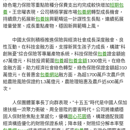
綠色電力保險等重點險種分保費支出均完成較快增加
短期包
養
。王忠曜表現，公司積極掌握市場
包養網
轉型成長機會，
持續鼎力拓展新
包養妹
興範疇這一計謀性生長點，連續拓展
增量營業、成長重點產物，穩固新興範疇上風。
中國太保則積極推進保險與經濟社會成長深度融會、良
性互動。在科技金融方面，支撐新質生孩子力成長，構建“科
創無憂”綜合保險等專屬產物系統，科技保險保
包養
證金額逾
67萬億元，科技投資範圍
包養
超
包養金額
1300億元。在綠色
金融方面，助力經濟社會綠色轉型，綠色保險保證金額超310
萬億元。在普惠金
包養網站
融方面，為超1700萬戶次農戶供
給農險風險保證約1.3萬億元，農險理賠惠及農戶近600萬戶
次。
人保團體董事長丁向群表現，“十五五”時代是中國人保加
速扶植一流聚力衝破、周全晉陞的要害時代。公司將連續穩
固人保財險焦點主業感化，優構
甜心花園
造，構建適配我國
經濟構造優化的財險保證系統；降本錢，財險綜分解本率堅