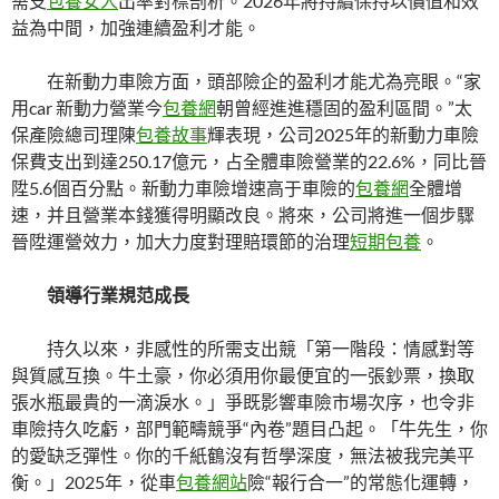
需支
包養女人
出率對標剖析。2026年將持續保持以價值和效
益為中間，加強連續盈利才能。
在新動力車險方面，頭部險企的盈利才能尤為亮眼。“家
用car 新動力營業今
包養網
朝曾經進進穩固的盈利區間。”太
保產險總司理陳
包養故事
輝表現，公司2025年的新動力車險
保費支出到達250.17億元，占全體車險營業的22.6%，同比晉
陞5.6個百分點。新動力車險增速高于車險的
包養網
全體增
速，并且營業本錢獲得明顯改良。將來，公司將進一個步驟
晉陞運營效力，加大力度對理賠環節的治理
短期包養
。
領導行業規范成長
持久以來，非感性的所需支出競「第一階段：情感對等
與質感互換。牛土豪，你必須用你最便宜的一張鈔票，換取
張水瓶最貴的一滴淚水。」爭既影響車險市場次序，也令非
車險持久吃虧，部門範疇競爭“內卷”題目凸起。「牛先生，你
的愛缺乏彈性。你的千紙鶴沒有哲學深度，無法被我完美平
衡。」2025年，從車
包養網站
險“報行合一”的常態化運轉，